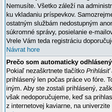
Nemusíte. Všetko záleží na administrá
ku vkladaniu príspevkov. Samozrejme
ostatným službám nedostupným anon
súkromné správy, posielanie e-mailov
Vrele Vám teda registráciu doporučuj
Návrat hore
Prečo som automaticky odhlásen
Pokiaľ nezaškrtnete tlačítko
Prihlásiť
prihlásený len počas práce vo fóre. 
iným. Aby ste zostali prihlásený, zaškr
však nedoporučujeme, keď sa prihlasuj
z internetovej kaviarne, na univerzite 