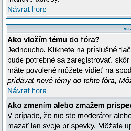
Návrat hore
Vkl
Ako vložím tému do fóra?
Jednoucho. Kliknete na príslušné tla
bude potrebné sa zaregistrovať, skôr 
máte povolené môžete vidieť na spodn
pridávať nové témy do tohto fóra, Môž
Návrat hore
Ako zmením alebo zmažem príspe
V prípade, že nie ste moderátor aleb
mazať len svoje príspevky. Môžete u