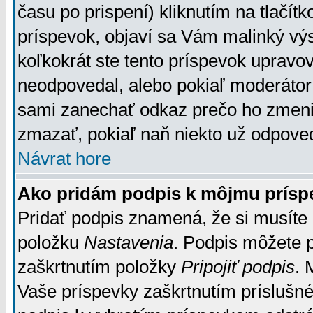
času po prispení) kliknutím na tlačít
príspevok, objaví sa Vám malinký výs
koľkokrát ste tento príspevok upravova
neodpovedal, alebo pokiaľ moderátor č
sami zanechať odkaz prečo ho zmenil
zmazať, pokiaľ naň niekto už odpoved
Návrat hore
Ako pridám podpis k môjmu prísp
Pridať podpis znamená, že si musíte n
položku
Nastavenia
. Podpis môžete 
zaškrtnutím položky
Pripojiť podpis
. 
Vaše príspevky zaškrtnutím príslušné