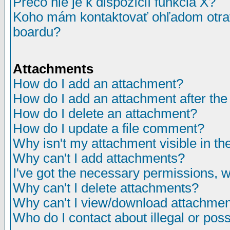
Prečo nie je k dispozícií funkcia X?
Koho mám kontaktovať ohľadom otrav
boardu?
Attachments
How do I add an attachment?
How do I add an attachment after the i
How do I delete an attachment?
How do I update a file comment?
Why isn't my attachment visible in th
Why can't I add attachments?
I've got the necessary permissions, 
Why can't I delete attachments?
Why can't I view/download attachme
Who do I contact about illegal or poss