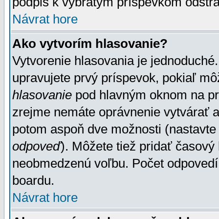
podpis k vybratým príspevkom odstrá
Návrat hore
Ako vytvorím hlasovanie?
Vytvorenie hlasovania je jednoduché.
upravujete prvý príspevok, pokiaľ môž
hlasovanie
pod hlavným oknom na prid
zrejme nemáte oprávnenie vytvárať an
potom aspoň dve možnosti (nastavte 
odpoveď
). Môžete tiež pridať časový
neobmedzenú voľbu. Počet odpovedí, 
boardu.
Návrat hore