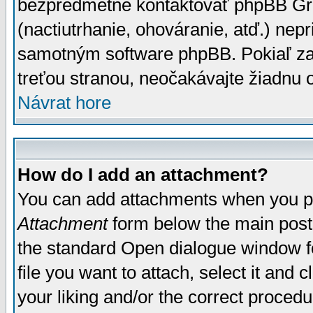
bezpredmetné kontaktovať phpBB Grou
(nactiutrhanie, ohováranie, atď.) ne
samotným software phpBB. Pokiaľ zaš
treťou stranou, neočakávajte žiadnu
Návrat hore
How do I add an attachment?
You can add attachments when you p
Attachment
form below the main post
the standard Open dialogue window fo
file you want to attach, select it and
your liking and/or the correct proced