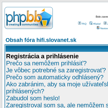
Bolo zaved
FAQ
Hľadať
Nastav
Obsah fóra hifi.slovanet.sk
Registrácia a prihlásenie
Prečo sa nemôžem prihlásiť?
Je vôbec potrebné sa zaregistrovať?
Prečo som automaticky odhlásený?
Ako zabránim, aby sa moje užívateľ
prihlásených?
Zabudol som heslo!
Zaregistroval som sa, ale nemôžem sa