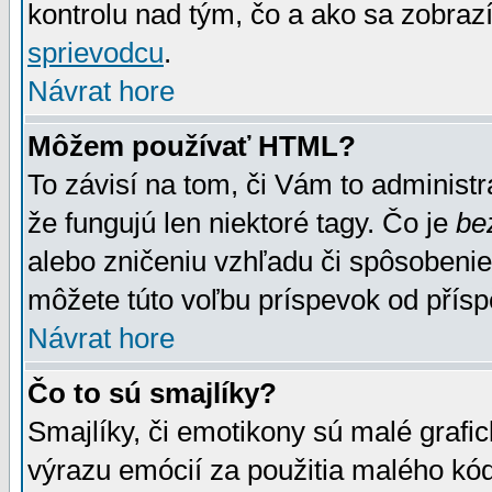
kontrolu nad tým, čo a ako sa zobrazí
sprievodcu
.
Návrat hore
Môžem používať HTML?
To závisí na tom, či Vám to administrá
že fungujú len niektoré tagy. Čo je
be
alebo zničeniu vzhľadu či spôsobeni
môžete túto voľbu príspevok od přís
Návrat hore
Čo to sú smajlíky?
Smajlíky, či emotikony sú malé grafic
výrazu emócií za použitia malého kód