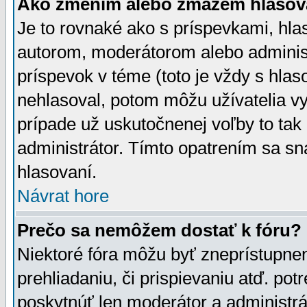
Ako zmením alebo zmažem hlasov
Je to rovnaké ako s príspevkami, h
autorom, moderátorom alebo administ
príspevok v téme (toto je vždy s hlas
nehlasoval, potom môžu užívatelia v
prípade už uskutočnenej voľby to tak
administrátor. Tímto opatrením sa sn
hlasovaní.
Návrat hore
Prečo sa nemôžem dostať k fóru?
Niektoré fóra môžu byť zneprístupnen
prehliadaniu, či prispievaniu atď. pot
poskytnúť len moderátor a administrát