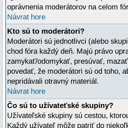
oprávnenia moderátorov na celom fór
Návrat hore
Kto sú to moderátori?
Moderátori sú jednotlivci (alebo skupi
chod fóra každý deň. Majú právo upr
zamykať/odomykať, presúvať, mazať a
povedať, že moderátori sú od toho, a
nepridávali otravný materiál.
Návrat hore
Čo sú to užívateťské skupiny?
Užívateľské skupiny sú cestou, ktoro
Každý užívateľ môže patriť do nieko