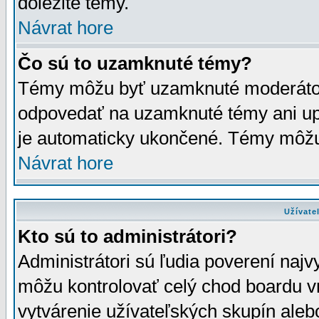
dôležité témy.
Návrat hore
Čo sú to uzamknuté témy?
Témy môžu byť uzamknuté moderáto
odpovedať na uzamknuté témy ani up
je automaticky ukončené. Témy môžu
Návrat hore
Užívate
Kto sú to administrátori?
Administrátori sú ľudia poverení najv
môžu kontrolovať celý chod boardu v
vytvárenie užívateľských skupín aleb