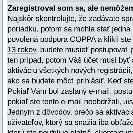
Zaregistroval som sa, ale nemôžem
Najskôr skontrolujte, že zadávate sp
poriadku, potom sa mohla stať jedna 
povolená podpora COPPA a klikli ste 
13 rokov
, budete musieť postupovať po
ten prípad, potom Váš účet musí byť 
aktiváciu všetkých nových registráci
ako sa budete môcť prihlásiť. Keď ste 
Pokiaľ Vám bol zaslaný e-mail, postu
pokiaľ ste tento e-mail neobdržali, ui
Jednym z dôvodov, prečo sa aktiváci
užívateľov, ktorý sa snažia iba obťažo
ktorú ste použili je platná, skontaktuj