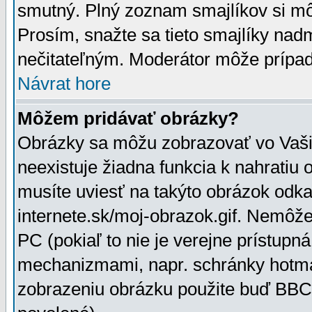
smutný. Plný zoznam smajlíkov si mô
Prosím, snažte sa tieto smajlíky nad
nečitateľným. Moderátor môže prípa
Návrat hore
Môžem pridávať obrázky?
Obrázky sa môžu zobrazovať vo Vaši
neexistuje žiadna funkcia k nahratiu
musíte uviesť na takýto obrázok odka
internete.sk/moj-obrazok.gif. Nemôž
PC (pokiaľ to nie je verejne prístupn
mechanizmami, napr. schránky hotmai
zobrazeniu obrázku použite buď BBCo