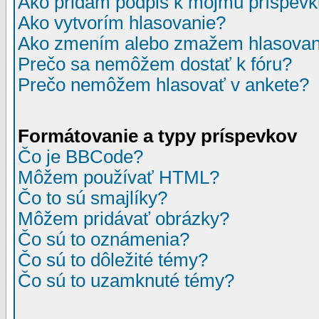
Ako pridám podpis k môjmu príspev
Ako vytvorím hlasovanie?
Ako zmením alebo zmažem hlasovan
Prečo sa nemôžem dostať k fóru?
Prečo nemôžem hlasovať v ankete?
Formátovanie a typy príspevkov
Čo je BBCode?
Môžem používať HTML?
Čo to sú smajlíky?
Môžem pridávať obrázky?
Čo sú to oznámenia?
Čo sú to dôležité témy?
Čo sú to uzamknuté témy?