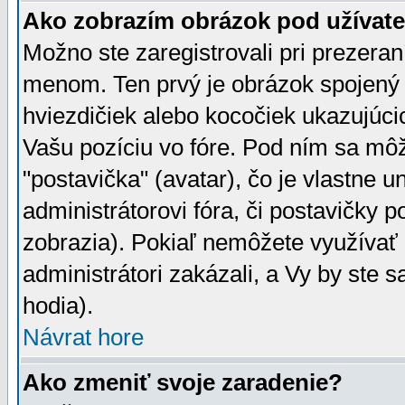
Ako zobrazím obrázok pod užíva
Možno ste zaregistrovali pri prezera
menom. Ten prvý je obrázok spojený 
hviezdičiek alebo kocočiek ukazujúcic
Vašu pozíciu vo fóre. Pod ním sa m
"postavička" (avatar), čo je vlastne 
administrátorovi fóra, či postavičky p
zobrazia). Pokiaľ nemôžete využívať 
administrátori zakázali, a Vy by ste 
hodia).
Návrat hore
Ako zmeniť svoje zaradenie?