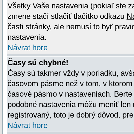
Všetky Vaše nastavenia (pokiaľ ste z
zmene stačí stlačiť tlačítko odkazu
N
časti stránky, ale nemusí to byť prav
nastavenia.
Návrat hore
Časy sú chybné!
Časy sú takmer vždy v poriadku, avša
časovom pásme než v tom, v ktorom s
časové pásmo v nastaveniach. Bert
podobné nastavenia môžu meniť len re
registrovaný, toto je dobrý dôvod, pre
Návrat hore