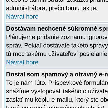
administrátora, prečo tomu tak je.
Návrat hore
Dostávam nechcené súkromné spr
Plánujeme pridanie zoznamu ignorov
správ. Pokiaľ dostávate takéto správy
tú moc takému užívateľovi posielanie
Návrat hore
Dostal som spamový a otravný e-ma
To je nám ľúto. Príspevkové formulá
snažíme vystopovať takéhoto užívateľ
zaslať mu kópiu e-mailu, ktorý ste obdr