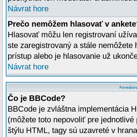
Návrat hore
Prečo nemôžem hlasovať v ankete
Hlasovať môžu len registrovaní užívat
ste zaregistrovaný a stále nemôžet
prístup alebo je hlasovanie už ukonč
Návrat hore
Formátov
Čo je BBCode?
BBCode je zvláštna implementácia HT
(môžete toto nepovoliť pre jednotli
štýlu HTML, tagy sú uzavreté v hrana