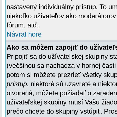
nastavený individuálny prístup. To u
niekoľko užívateľov ako moderátorov 
fórum, atď.
Návrat hore
Ako sa môžem zapojiť do užívateľ
Pripojiť sa do užívateľskej skupiny s
(večšinou sa nachádza v hornej časti 
potom si môžete prezrieť všetky sku
prístup
, niektoré sú uzavreté a niekt
otvorená, môžete požiadať o zaradeni
užívateľskej skupiny musí Vašu žiado
prečo chcete do skupiny vstúpiť. Pro