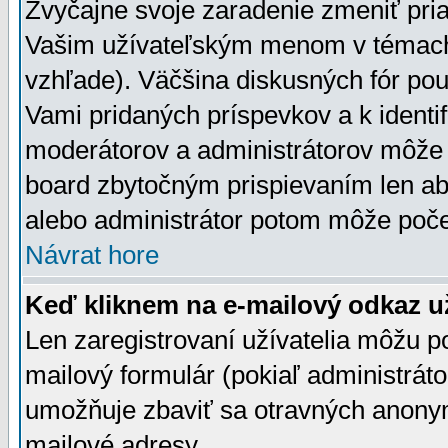
Zvyčajne svoje zaradenie zmeniť pr
Vašim užívateľským menom v témach 
vzhľade). Väčšina diskusných fór pou
Vami pridaných príspevkov a k identif
moderátorov a administrátorov môže 
board zbytočným prispievaním len aby
alebo administrátor potom môže počet
Návrat hore
Keď kliknem na e-mailový odkaz už
Len zaregistrovaní užívatelia môžu p
mailový formulár (pokiaľ administráto
umožňuje zbaviť sa otravných anonym
mailové adresy.