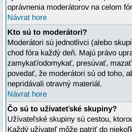
oprávnenia moderátorov na celom fór
Návrat hore
Kto sú to moderátori?
Moderátori sú jednotlivci (alebo skupi
chod fóra každý deň. Majú právo upr
zamykať/odomykať, presúvať, mazať a
povedať, že moderátori sú od toho, a
nepridávali otravný materiál.
Návrat hore
Čo sú to užívateťské skupiny?
Užívateľské skupiny sú cestou, ktoro
Každý užívateľ môže patriť do nieko