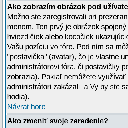
Ako zobrazím obrázok pod užíva
Možno ste zaregistrovali pri prezera
menom. Ten prvý je obrázok spojený 
hviezdičiek alebo kocočiek ukazujúcic
Vašu pozíciu vo fóre. Pod ním sa m
"postavička" (avatar), čo je vlastne 
administrátorovi fóra, či postavičky p
zobrazia). Pokiaľ nemôžete využívať 
administrátori zakázali, a Vy by ste 
hodia).
Návrat hore
Ako zmeniť svoje zaradenie?