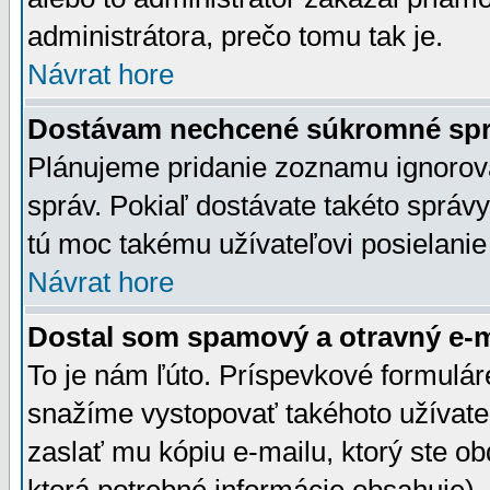
administrátora, prečo tomu tak je.
Návrat hore
Dostávam nechcené súkromné spr
Plánujeme pridanie zoznamu ignorov
správ. Pokiaľ dostávate takéto správy
tú moc takému užívateľovi posielanie
Návrat hore
Dostal som spamový a otravný e-ma
To je nám ľúto. Príspevkové formulá
snažíme vystopovať takéhoto užívateľ
zaslať mu kópiu e-mailu, ktorý ste obdr