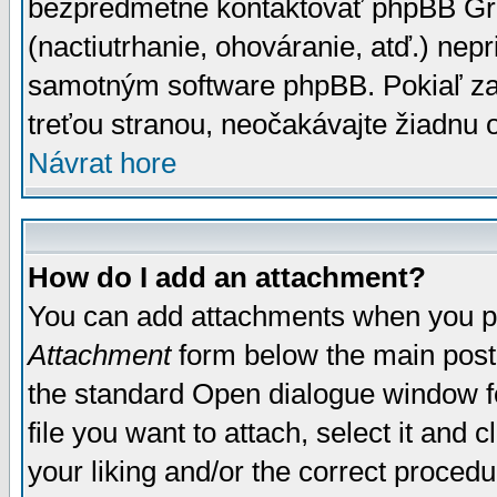
bezpredmetné kontaktovať phpBB Grou
(nactiutrhanie, ohováranie, atď.) ne
samotným software phpBB. Pokiaľ zaš
treťou stranou, neočakávajte žiadnu
Návrat hore
How do I add an attachment?
You can add attachments when you p
Attachment
form below the main post
the standard Open dialogue window fo
file you want to attach, select it and
your liking and/or the correct proced