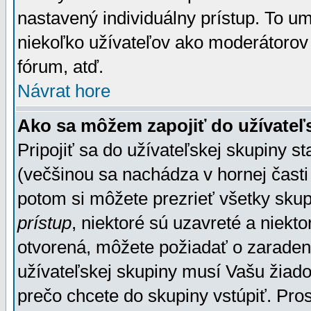
nastavený individuálny prístup. To u
niekoľko užívateľov ako moderátorov 
fórum, atď.
Návrat hore
Ako sa môžem zapojiť do užívateľ
Pripojiť sa do užívateľskej skupiny s
(večšinou sa nachádza v hornej časti 
potom si môžete prezrieť všetky sku
prístup
, niektoré sú uzavreté a niekt
otvorená, môžete požiadať o zaradeni
užívateľskej skupiny musí Vašu žiado
prečo chcete do skupiny vstúpiť. Pro