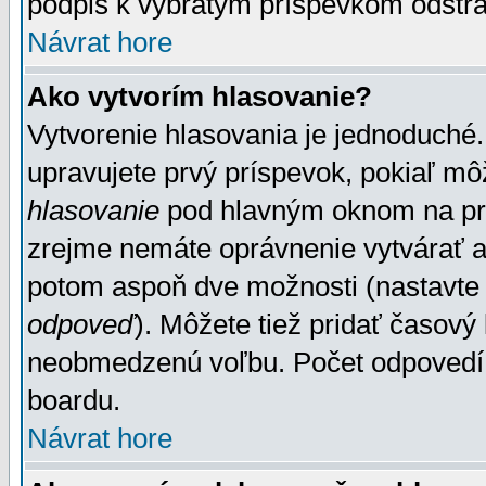
podpis k vybratým príspevkom odstrá
Návrat hore
Ako vytvorím hlasovanie?
Vytvorenie hlasovania je jednoduché.
upravujete prvý príspevok, pokiaľ môž
hlasovanie
pod hlavným oknom na prid
zrejme nemáte oprávnenie vytvárať an
potom aspoň dve možnosti (nastavte 
odpoveď
). Môžete tiež pridať časový
neobmedzenú voľbu. Počet odpovedí, 
boardu.
Návrat hore