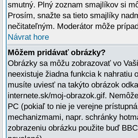
smutný. Plný zoznam smajlíkov si mô
Prosím, snažte sa tieto smajlíky nad
nečitateľným. Moderátor môže prípa
Návrat hore
Môžem pridávať obrázky?
Obrázky sa môžu zobrazovať vo Vaši
neexistuje žiadna funkcia k nahratiu
musíte uviesť na takýto obrázok odka
internete.sk/moj-obrazok.gif. Nemôž
PC (pokiaľ to nie je verejne prístupn
mechanizmami, napr. schránky hotmai
zobrazeniu obrázku použite buď BBCo