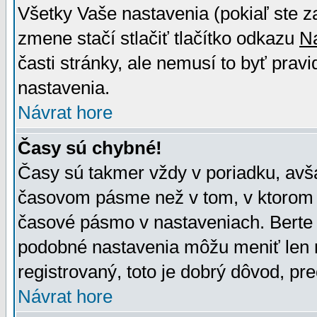
Všetky Vaše nastavenia (pokiaľ ste z
zmene stačí stlačiť tlačítko odkazu
N
časti stránky, ale nemusí to byť prav
nastavenia.
Návrat hore
Časy sú chybné!
Časy sú takmer vždy v poriadku, avša
časovom pásme než v tom, v ktorom s
časové pásmo v nastaveniach. Bert
podobné nastavenia môžu meniť len re
registrovaný, toto je dobrý dôvod, pre
Návrat hore