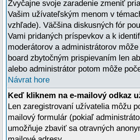
Zvyčajne svoje zaradenie zmeniť pr
Vašim užívateľským menom v témach 
vzhľade). Väčšina diskusných fór pou
Vami pridaných príspevkov a k identif
moderátorov a administrátorov môže 
board zbytočným prispievaním len aby
alebo administrátor potom môže počet
Návrat hore
Keď kliknem na e-mailový odkaz už
Len zaregistrovaní užívatelia môžu p
mailový formulár (pokiaľ administráto
umožňuje zbaviť sa otravných anonym
mailové adresy.