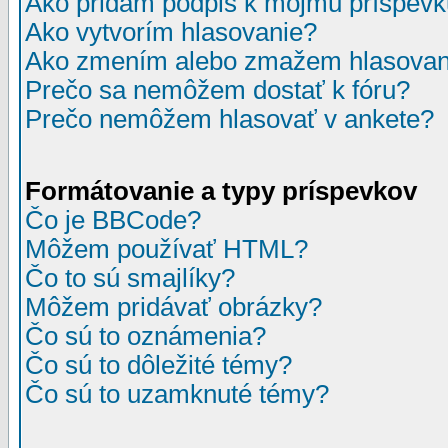
Ako pridám podpis k môjmu príspev
Ako vytvorím hlasovanie?
Ako zmením alebo zmažem hlasovan
Prečo sa nemôžem dostať k fóru?
Prečo nemôžem hlasovať v ankete?
Formátovanie a typy príspevkov
Čo je BBCode?
Môžem používať HTML?
Čo to sú smajlíky?
Môžem pridávať obrázky?
Čo sú to oznámenia?
Čo sú to dôležité témy?
Čo sú to uzamknuté témy?