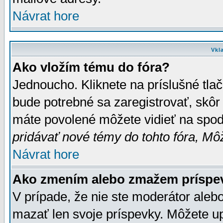
Návrat hore
Vkl
Ako vložím tému do fóra?
Jednoucho. Kliknete na príslušné tla
bude potrebné sa zaregistrovať, skôr 
máte povolené môžete vidieť na spodn
pridávať nové témy do tohto fóra, Môž
Návrat hore
Ako zmením alebo zmažem príspe
V prípade, že nie ste moderátor aleb
mazať len svoje príspevky. Môžete u