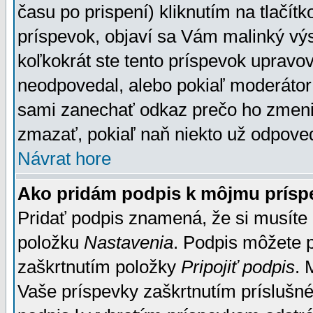
času po prispení) kliknutím na tlačít
príspevok, objaví sa Vám malinký výs
koľkokrát ste tento príspevok upravova
neodpovedal, alebo pokiaľ moderátor č
sami zanechať odkaz prečo ho zmenil
zmazať, pokiaľ naň niekto už odpoved
Návrat hore
Ako pridám podpis k môjmu prísp
Pridať podpis znamená, že si musíte n
položku
Nastavenia
. Podpis môžete 
zaškrtnutím položky
Pripojiť podpis
. 
Vaše príspevky zaškrtnutím príslušné