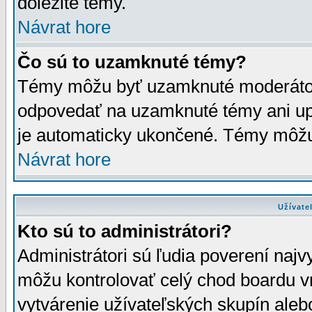
dôležité témy.
Návrat hore
Čo sú to uzamknuté témy?
Témy môžu byť uzamknuté moderáto
odpovedať na uzamknuté témy ani up
je automaticky ukončené. Témy môžu
Návrat hore
Užívate
Kto sú to administrátori?
Administrátori sú ľudia poverení najv
môžu kontrolovať celý chod boardu v
vytvárenie užívateľských skupín aleb