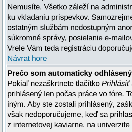
Nemusíte. Všetko záleží na administrá
ku vkladaniu príspevkov. Samozrejme
ostatným službám nedostupným anon
súkromné správy, posielanie e-mailov
Vrele Vám teda registráciu doporučuj
Návrat hore
Prečo som automaticky odhlásen
Pokiaľ nezaškrtnete tlačítko
Prihlásiť
prihlásený len počas práce vo fóre. 
iným. Aby ste zostali prihlásený, zaškr
však nedoporučujeme, keď sa prihlasuj
z internetovej kaviarne, na univerzite 