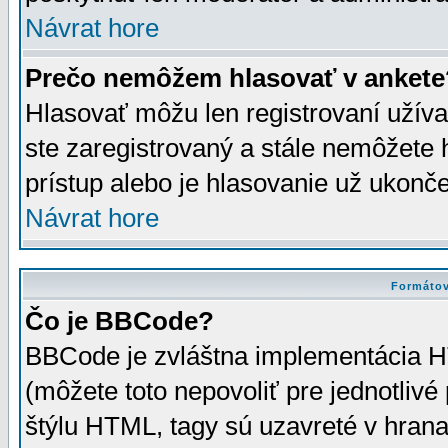
Návrat hore
Prečo nemôžem hlasovať v ankete
Hlasovať môžu len registrovaní užívat
ste zaregistrovaný a stále nemôžet
prístup alebo je hlasovanie už ukonč
Návrat hore
Formátov
Čo je BBCode?
BBCode je zvláštna implementácia HT
(môžete toto nepovoliť pre jednotli
štýlu HTML, tagy sú uzavreté v hrana