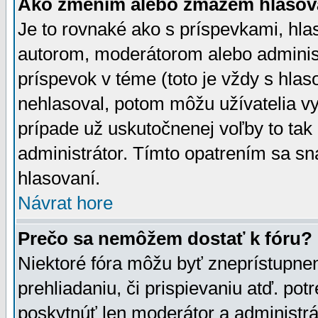
Ako zmením alebo zmažem hlasov
Je to rovnaké ako s príspevkami, h
autorom, moderátorom alebo administ
príspevok v téme (toto je vždy s hlas
nehlasoval, potom môžu užívatelia v
prípade už uskutočnenej voľby to tak
administrátor. Tímto opatrením sa sn
hlasovaní.
Návrat hore
Prečo sa nemôžem dostať k fóru?
Niektoré fóra môžu byť zneprístupnen
prehliadaniu, či prispievaniu atď. pot
poskytnúť len moderátor a administrát