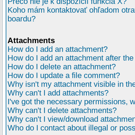
Prečo nie je k dispozícií funkcia X?
Koho mám kontaktovať ohľadom otrav
boardu?
Attachments
How do I add an attachment?
How do I add an attachment after the i
How do I delete an attachment?
How do I update a file comment?
Why isn't my attachment visible in th
Why can't I add attachments?
I've got the necessary permissions, 
Why can't I delete attachments?
Why can't I view/download attachme
Who do I contact about illegal or poss