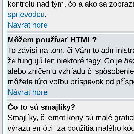
kontrolu nad tým, čo a ako sa zobrazí
sprievodcu
.
Návrat hore
Môžem používať HTML?
To závisí na tom, či Vám to administrá
že fungujú len niektoré tagy. Čo je
be
alebo zničeniu vzhľadu či spôsobeni
môžete túto voľbu príspevok od přís
Návrat hore
Čo to sú smajlíky?
Smajlíky, či emotikony sú malé grafic
výrazu emócií za použitia malého kód