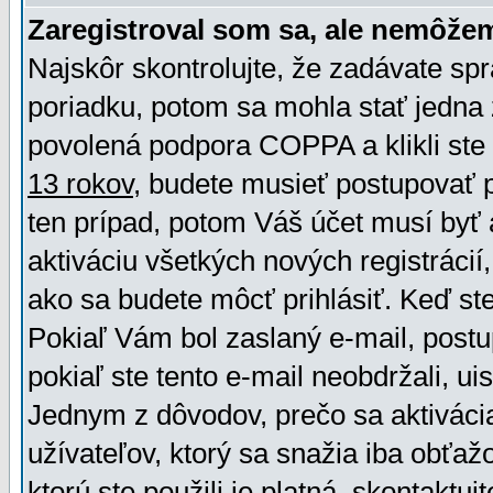
Zaregistroval som sa, ale nemôžem
Najskôr skontrolujte, že zadávate sp
poriadku, potom sa mohla stať jedna 
povolená podpora COPPA a klikli ste 
13 rokov
, budete musieť postupovať po
ten prípad, potom Váš účet musí byť 
aktiváciu všetkých nových registráci
ako sa budete môcť prihlásiť. Keď ste 
Pokiaľ Vám bol zaslaný e-mail, postu
pokiaľ ste tento e-mail neobdržali, ui
Jednym z dôvodov, prečo sa aktiváci
užívateľov, ktorý sa snažia iba obťažo
ktorú ste použili je platná, skontaktuj