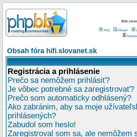
Bolo zaved
FAQ
Hľadať
Nastav
Obsah fóra hifi.slovanet.sk
Registrácia a prihlásenie
Prečo sa nemôžem prihlásiť?
Je vôbec potrebné sa zaregistrovať?
Prečo som automaticky odhlásený?
Ako zabránim, aby sa moje užívateľ
prihlásených?
Zabudol som heslo!
Zaregistroval som sa, ale nemôžem sa