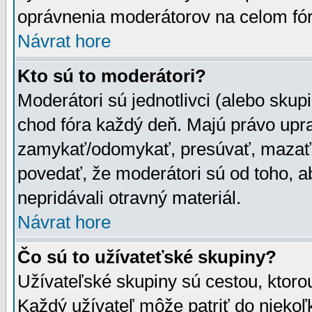
oprávnenia moderátorov na celom fór
Návrat hore
Kto sú to moderátori?
Moderátori sú jednotlivci (alebo skupi
chod fóra každý deň. Majú právo upr
zamykať/odomykať, presúvať, mazať a
povedať, že moderátori sú od toho, a
nepridávali otravný materiál.
Návrat hore
Čo sú to užívateťské skupiny?
Užívateľské skupiny sú cestou, ktoro
Každý užívateľ môže patriť do nieko