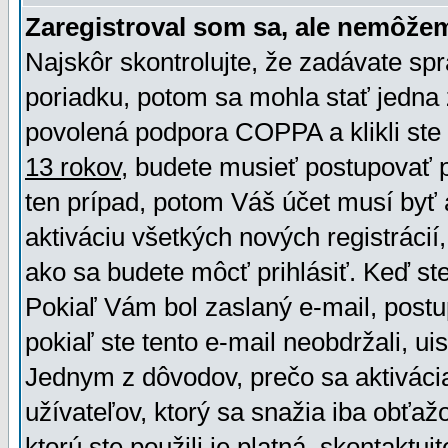
Zaregistroval som sa, ale nemôžem
Najskôr skontrolujte, že zadávate sp
poriadku, potom sa mohla stať jedna 
povolená podpora COPPA a klikli ste 
13 rokov
, budete musieť postupovať po
ten prípad, potom Váš účet musí byť 
aktiváciu všetkých nových registráci
ako sa budete môcť prihlásiť. Keď ste 
Pokiaľ Vám bol zaslaný e-mail, postu
pokiaľ ste tento e-mail neobdržali, ui
Jednym z dôvodov, prečo sa aktiváci
užívateľov, ktorý sa snažia iba obťažo
ktorú ste použili je platná, skontaktuj