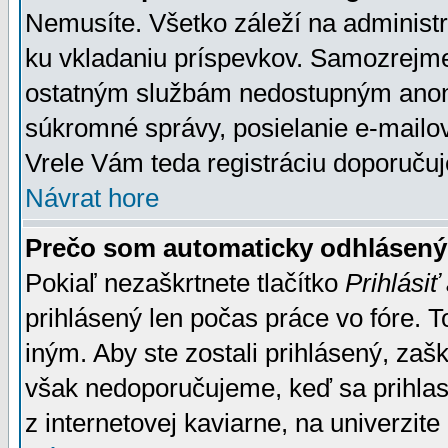
Nemusíte. Všetko záleží na administrá
ku vkladaniu príspevkov. Samozrejme
ostatným službám nedostupným anon
súkromné správy, posielanie e-mailov
Vrele Vám teda registráciu doporučuj
Návrat hore
Prečo som automaticky odhlásen
Pokiaľ nezaškrtnete tlačítko
Prihlásiť
prihlásený len počas práce vo fóre. 
iným. Aby ste zostali prihlásený, zaškr
však nedoporučujeme, keď sa prihlasuj
z internetovej kaviarne, na univerzite 