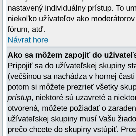
nastavený individuálny prístup. To u
niekoľko užívateľov ako moderátorov 
fórum, atď.
Návrat hore
Ako sa môžem zapojiť do užívateľ
Pripojiť sa do užívateľskej skupiny s
(večšinou sa nachádza v hornej časti 
potom si môžete prezrieť všetky sku
prístup
, niektoré sú uzavreté a niekt
otvorená, môžete požiadať o zaradeni
užívateľskej skupiny musí Vašu žiado
prečo chcete do skupiny vstúpiť. Pro