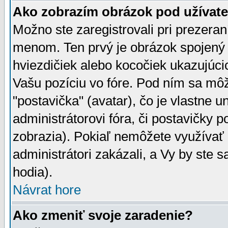
Ako zobrazím obrázok pod užíva
Možno ste zaregistrovali pri prezera
menom. Ten prvý je obrázok spojený 
hviezdičiek alebo kocočiek ukazujúcic
Vašu pozíciu vo fóre. Pod ním sa m
"postavička" (avatar), čo je vlastne 
administrátorovi fóra, či postavičky p
zobrazia). Pokiaľ nemôžete využívať 
administrátori zakázali, a Vy by ste 
hodia).
Návrat hore
Ako zmeniť svoje zaradenie?