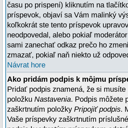
času po prispení) kliknutím na tlačít
príspevok, objaví sa Vám malinký výs
koľkokrát ste tento príspevok upravova
neodpovedal, alebo pokiaľ moderátor č
sami zanechať odkaz prečo ho zmenil
zmazať, pokiaľ naň niekto už odpoved
Návrat hore
Ako pridám podpis k môjmu prísp
Pridať podpis znamená, že si musíte n
položku
Nastavenia
. Podpis môžete 
zaškrtnutím položky
Pripojiť podpis
. 
Vaše príspevky zaškrtnutím príslušné