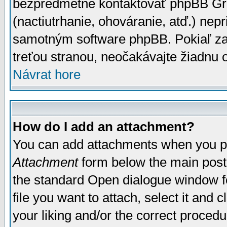
bezpredmetné kontaktovať phpBB Grou
(nactiutrhanie, ohováranie, atď.) ne
samotným software phpBB. Pokiaľ zaš
treťou stranou, neočakávajte žiadnu
Návrat hore
How do I add an attachment?
You can add attachments when you p
Attachment
form below the main post
the standard Open dialogue window fo
file you want to attach, select it and
your liking and/or the correct proced