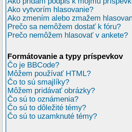
Ako pridám podpis k môjmu príspev
Ako vytvorím hlasovanie?
Ako zmením alebo zmažem hlasovan
Prečo sa nemôžem dostať k fóru?
Prečo nemôžem hlasovať v ankete?
Formátovanie a typy príspevkov
Čo je BBCode?
Môžem používať HTML?
Čo to sú smajlíky?
Môžem pridávať obrázky?
Čo sú to oznámenia?
Čo sú to dôležité témy?
Čo sú to uzamknuté témy?