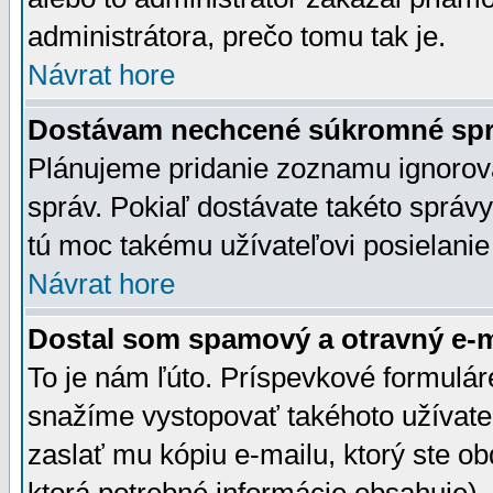
administrátora, prečo tomu tak je.
Návrat hore
Dostávam nechcené súkromné spr
Plánujeme pridanie zoznamu ignorov
správ. Pokiaľ dostávate takéto správy
tú moc takému užívateľovi posielanie
Návrat hore
Dostal som spamový a otravný e-ma
To je nám ľúto. Príspevkové formulá
snažíme vystopovať takéhoto užívateľ
zaslať mu kópiu e-mailu, ktorý ste obdr