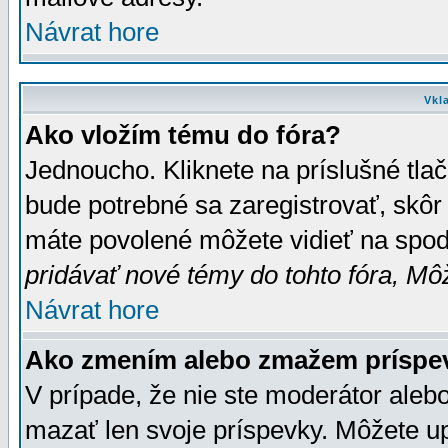
Návrat hore
Vkl
Ako vložím tému do fóra?
Jednoucho. Kliknete na príslušné tla
bude potrebné sa zaregistrovať, skôr 
máte povolené môžete vidieť na spodn
pridávať nové témy do tohto fóra, Môž
Návrat hore
Ako zmením alebo zmažem príspe
V prípade, že nie ste moderátor aleb
mazať len svoje príspevky. Môžete u