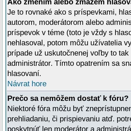
Ako zmením alebo zmažem hlasov
Je to rovnaké ako s príspevkami, h
autorom, moderátorom alebo administ
príspevok v téme (toto je vždy s hlas
nehlasoval, potom môžu užívatelia v
prípade už uskutočnenej voľby to tak
administrátor. Tímto opatrením sa sn
hlasovaní.
Návrat hore
Prečo sa nemôžem dostať k fóru?
Niektoré fóra môžu byť zneprístupnen
prehliadaniu, či prispievaniu atď. pot
poskytnúť len moderátor a administrát