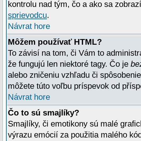
kontrolu nad tým, čo a ako sa zobrazí
sprievodcu
.
Návrat hore
Môžem používať HTML?
To závisí na tom, či Vám to administrá
že fungujú len niektoré tagy. Čo je
be
alebo zničeniu vzhľadu či spôsobeni
môžete túto voľbu príspevok od přís
Návrat hore
Čo to sú smajlíky?
Smajlíky, či emotikony sú malé grafic
výrazu emócií za použitia malého kód