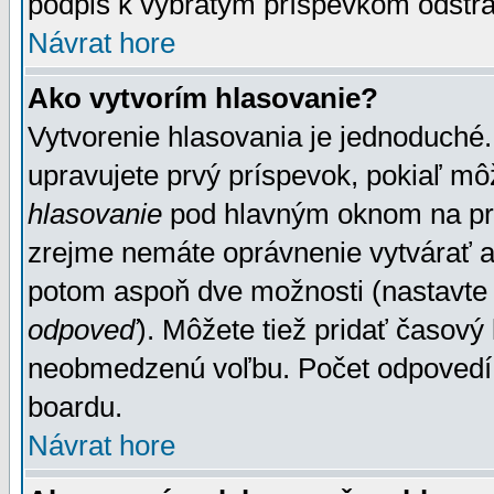
podpis k vybratým príspevkom odstrá
Návrat hore
Ako vytvorím hlasovanie?
Vytvorenie hlasovania je jednoduché.
upravujete prvý príspevok, pokiaľ môž
hlasovanie
pod hlavným oknom na prid
zrejme nemáte oprávnenie vytvárať an
potom aspoň dve možnosti (nastavte 
odpoveď
). Môžete tiež pridať časový
neobmedzenú voľbu. Počet odpovedí, 
boardu.
Návrat hore