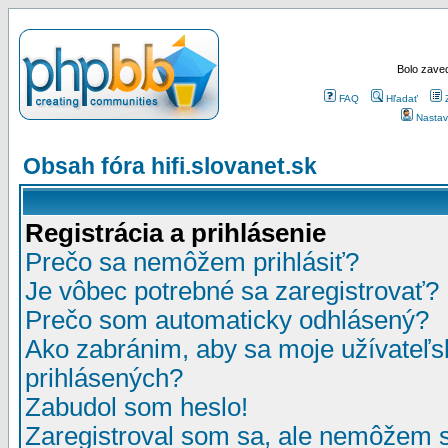
Bolo zaved
FAQ
Hľadať
Nastav
Obsah fóra hifi.slovanet.sk
Registrácia a prihlásenie
Prečo sa nemôžem prihlásiť?
Je vôbec potrebné sa zaregistrovať?
Prečo som automaticky odhlásený?
Ako zabránim, aby sa moje užívateľ
prihlásených?
Zabudol som heslo!
Zaregistroval som sa, ale nemôžem sa