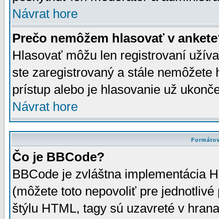
Návrat hore
Prečo nemôžem hlasovať v ankete
Hlasovať môžu len registrovaní užívat
ste zaregistrovaný a stále nemôžet
prístup alebo je hlasovanie už ukonč
Návrat hore
Formátov
Čo je BBCode?
BBCode je zvláštna implementácia HT
(môžete toto nepovoliť pre jednotli
štýlu HTML, tagy sú uzavreté v hrana