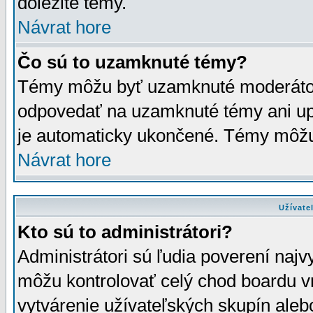
dôležité témy.
Návrat hore
Čo sú to uzamknuté témy?
Témy môžu byť uzamknuté moderáto
odpovedať na uzamknuté témy ani up
je automaticky ukončené. Témy môžu
Návrat hore
Užívate
Kto sú to administrátori?
Administrátori sú ľudia poverení najv
môžu kontrolovať celý chod boardu v
vytvárenie užívateľských skupín aleb