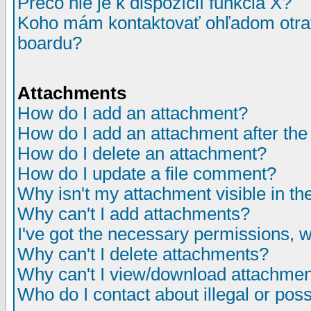
Prečo nie je k dispozícií funkcia X?
Koho mám kontaktovať ohľadom otrav
boardu?
Attachments
How do I add an attachment?
How do I add an attachment after the i
How do I delete an attachment?
How do I update a file comment?
Why isn't my attachment visible in th
Why can't I add attachments?
I've got the necessary permissions, 
Why can't I delete attachments?
Why can't I view/download attachme
Who do I contact about illegal or poss