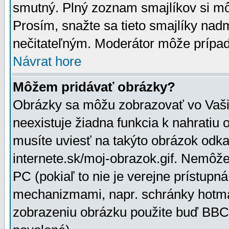
smutný. Plný zoznam smajlíkov si mô
Prosím, snažte sa tieto smajlíky nad
nečitateľným. Moderátor môže prípa
Návrat hore
Môžem pridávať obrázky?
Obrázky sa môžu zobrazovať vo Vaši
neexistuje žiadna funkcia k nahratiu
musíte uviesť na takýto obrázok odka
internete.sk/moj-obrazok.gif. Nemôž
PC (pokiaľ to nie je verejne prístupn
mechanizmami, napr. schránky hotmai
zobrazeniu obrázku použite buď BBCo