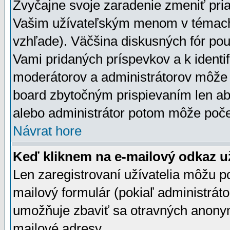
Zvyčajne svoje zaradenie zmeniť pr
Vašim užívateľským menom v témach 
vzhľade). Väčšina diskusných fór pou
Vami pridaných príspevkov a k identif
moderátorov a administrátorov môže 
board zbytočným prispievaním len aby
alebo administrátor potom môže počet
Návrat hore
Keď kliknem na e-mailový odkaz už
Len zaregistrovaní užívatelia môžu p
mailový formulár (pokiaľ administráto
umožňuje zbaviť sa otravných anonym
mailové adresy.