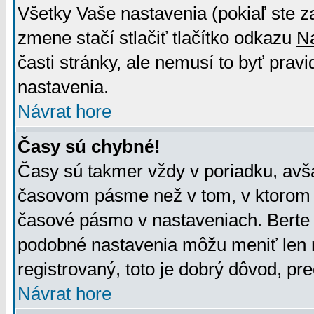
Všetky Vaše nastavenia (pokiaľ ste z
zmene stačí stlačiť tlačítko odkazu
N
časti stránky, ale nemusí to byť prav
nastavenia.
Návrat hore
Časy sú chybné!
Časy sú takmer vždy v poriadku, avša
časovom pásme než v tom, v ktorom s
časové pásmo v nastaveniach. Bert
podobné nastavenia môžu meniť len re
registrovaný, toto je dobrý dôvod, pre
Návrat hore