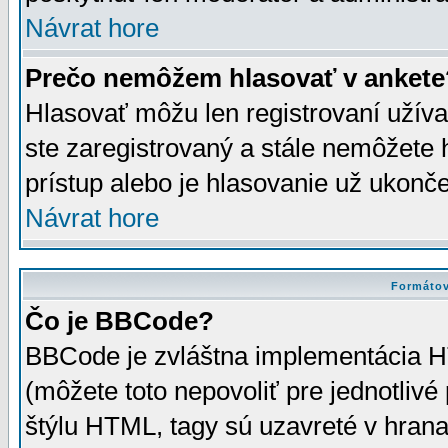
Návrat hore
Prečo nemôžem hlasovať v ankete
Hlasovať môžu len registrovaní užívat
ste zaregistrovaný a stále nemôžet
prístup alebo je hlasovanie už ukonč
Návrat hore
Formátov
Čo je BBCode?
BBCode je zvláštna implementácia HT
(môžete toto nepovoliť pre jednotli
štýlu HTML, tagy sú uzavreté v hrana