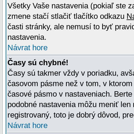
Všetky Vaše nastavenia (pokiaľ ste z
zmene stačí stlačiť tlačítko odkazu
N
časti stránky, ale nemusí to byť prav
nastavenia.
Návrat hore
Časy sú chybné!
Časy sú takmer vždy v poriadku, avša
časovom pásme než v tom, v ktorom s
časové pásmo v nastaveniach. Bert
podobné nastavenia môžu meniť len re
registrovaný, toto je dobrý dôvod, pre
Návrat hore