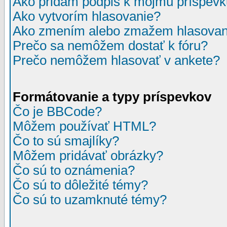
Ako pridám podpis k môjmu príspev
Ako vytvorím hlasovanie?
Ako zmením alebo zmažem hlasovan
Prečo sa nemôžem dostať k fóru?
Prečo nemôžem hlasovať v ankete?
Formátovanie a typy príspevkov
Čo je BBCode?
Môžem používať HTML?
Čo to sú smajlíky?
Môžem pridávať obrázky?
Čo sú to oznámenia?
Čo sú to dôležité témy?
Čo sú to uzamknuté témy?