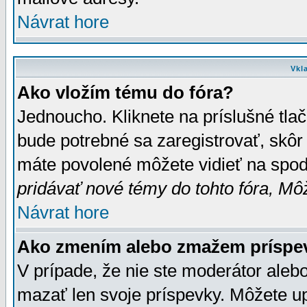
Návrat hore
Vkl
Ako vložím tému do fóra?
Jednoucho. Kliknete na príslušné tla
bude potrebné sa zaregistrovať, skôr 
máte povolené môžete vidieť na spodn
pridávať nové témy do tohto fóra, Môž
Návrat hore
Ako zmením alebo zmažem príspe
V prípade, že nie ste moderátor aleb
mazať len svoje príspevky. Môžete u