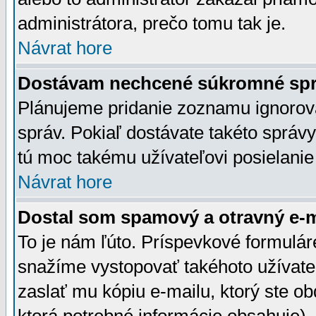
administrátora, prečo tomu tak je.
Návrat hore
Dostávam nechcené súkromné spr
Plánujeme pridanie zoznamu ignorov
správ. Pokiaľ dostávate takéto správy
tú moc takému užívateľovi posielanie
Návrat hore
Dostal som spamový a otravný e-ma
To je nám ľúto. Príspevkové formulá
snažíme vystopovať takéhoto užívateľ
zaslať mu kópiu e-mailu, ktorý ste obdr