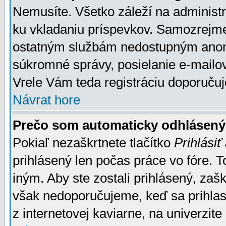
Nemusíte. Všetko záleží na administrá
ku vkladaniu príspevkov. Samozrejme
ostatným službám nedostupným anon
súkromné správy, posielanie e-mailov
Vrele Vám teda registráciu doporučuj
Návrat hore
Prečo som automaticky odhlásen
Pokiaľ nezaškrtnete tlačítko
Prihlásiť
prihlásený len počas práce vo fóre. 
iným. Aby ste zostali prihlásený, zaškr
však nedoporučujeme, keď sa prihlasuj
z internetovej kaviarne, na univerzite 