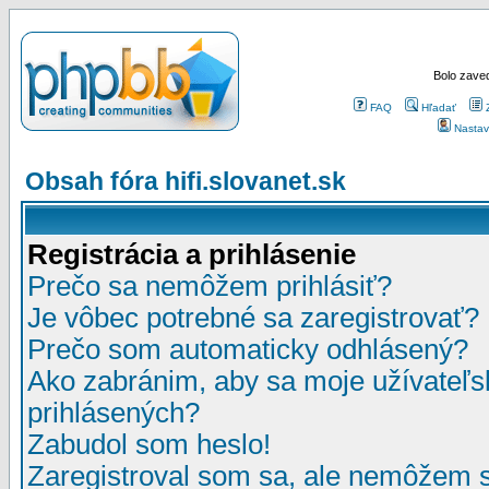
Bolo zaved
FAQ
Hľadať
Nastav
Obsah fóra hifi.slovanet.sk
Registrácia a prihlásenie
Prečo sa nemôžem prihlásiť?
Je vôbec potrebné sa zaregistrovať?
Prečo som automaticky odhlásený?
Ako zabránim, aby sa moje užívateľ
prihlásených?
Zabudol som heslo!
Zaregistroval som sa, ale nemôžem sa