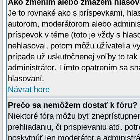
Ako zmením alebo zmažem hlasov
Je to rovnaké ako s príspevkami, h
autorom, moderátorom alebo administ
príspevok v téme (toto je vždy s hlas
nehlasoval, potom môžu užívatelia v
prípade už uskutočnenej voľby to tak
administrátor. Tímto opatrením sa sn
hlasovaní.
Návrat hore
Prečo sa nemôžem dostať k fóru?
Niektoré fóra môžu byť zneprístupnen
prehliadaniu, či prispievaniu atď. pot
poskytnúť len moderátor a administrát