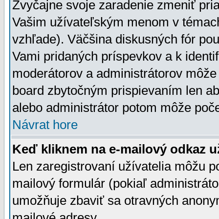
Zvyčajne svoje zaradenie zmeniť pr
Vašim užívateľským menom v témach 
vzhľade). Väčšina diskusných fór pou
Vami pridaných príspevkov a k identif
moderátorov a administrátorov môže 
board zbytočným prispievaním len aby
alebo administrátor potom môže počet
Návrat hore
Keď kliknem na e-mailový odkaz už
Len zaregistrovaní užívatelia môžu p
mailový formulár (pokiaľ administráto
umožňuje zbaviť sa otravných anonym
mailové adresy.