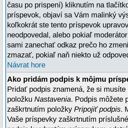
času po prispení) kliknutím na tlačít
príspevok, objaví sa Vám malinký výs
koľkokrát ste tento príspevok upravova
neodpovedal, alebo pokiaľ moderátor č
sami zanechať odkaz prečo ho zmenil
zmazať, pokiaľ naň niekto už odpoved
Návrat hore
Ako pridám podpis k môjmu prísp
Pridať podpis znamená, že si musíte n
položku
Nastavenia
. Podpis môžete 
zaškrtnutím položky
Pripojiť podpis
. 
Vaše príspevky zaškrtnutím príslušné