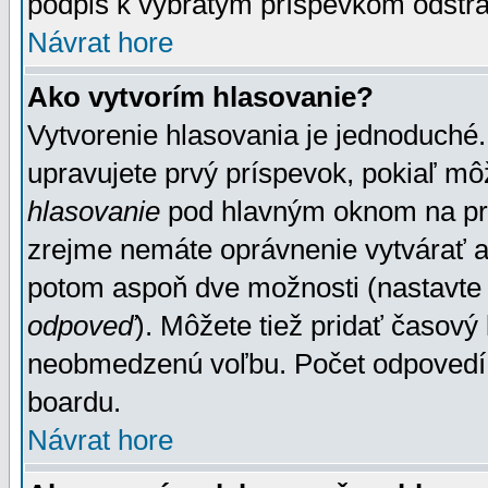
podpis k vybratým príspevkom odstrá
Návrat hore
Ako vytvorím hlasovanie?
Vytvorenie hlasovania je jednoduché.
upravujete prvý príspevok, pokiaľ môž
hlasovanie
pod hlavným oknom na prid
zrejme nemáte oprávnenie vytvárať an
potom aspoň dve možnosti (nastavte 
odpoveď
). Môžete tiež pridať časový
neobmedzenú voľbu. Počet odpovedí, 
boardu.
Návrat hore