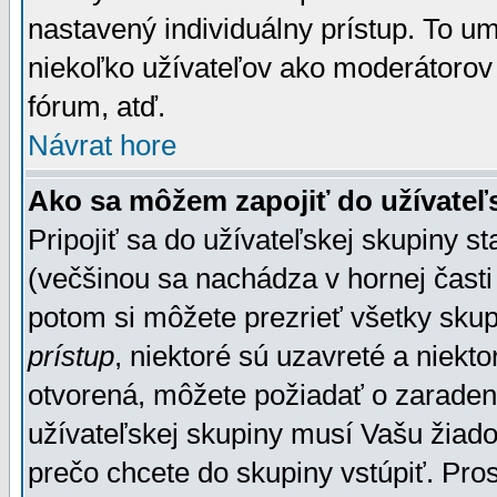
nastavený individuálny prístup. To u
niekoľko užívateľov ako moderátorov 
fórum, atď.
Návrat hore
Ako sa môžem zapojiť do užívateľ
Pripojiť sa do užívateľskej skupiny s
(večšinou sa nachádza v hornej časti 
potom si môžete prezrieť všetky sku
prístup
, niektoré sú uzavreté a niekt
otvorená, môžete požiadať o zaradeni
užívateľskej skupiny musí Vašu žiado
prečo chcete do skupiny vstúpiť. Pro