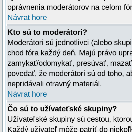
oprávnenia moderátorov na celom fór
Návrat hore
Kto sú to moderátori?
Moderátori sú jednotlivci (alebo skupi
chod fóra každý deň. Majú právo upr
zamykať/odomykať, presúvať, mazať a
povedať, že moderátori sú od toho, a
nepridávali otravný materiál.
Návrat hore
Čo sú to užívateťské skupiny?
Užívateľské skupiny sú cestou, ktoro
Každý užívateľ môže patriť do nieko