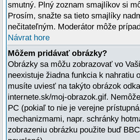
smutný. Plný zoznam smajlíkov si mô
Prosím, snažte sa tieto smajlíky nad
nečitateľným. Moderátor môže prípa
Návrat hore
Môžem pridávať obrázky?
Obrázky sa môžu zobrazovať vo Vaši
neexistuje žiadna funkcia k nahratiu
musíte uviesť na takýto obrázok odka
internete.sk/moj-obrazok.gif. Nemôž
PC (pokiaľ to nie je verejne prístupn
mechanizmami, napr. schránky hotmai
zobrazeniu obrázku použite buď BBCo