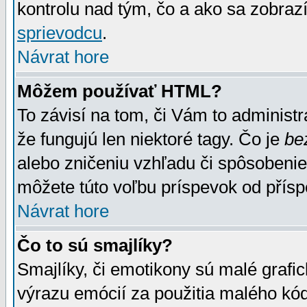
kontrolu nad tým, čo a ako sa zobrazí
sprievodcu
.
Návrat hore
Môžem používať HTML?
To závisí na tom, či Vám to administrá
že fungujú len niektoré tagy. Čo je
be
alebo zničeniu vzhľadu či spôsobeni
môžete túto voľbu príspevok od přís
Návrat hore
Čo to sú smajlíky?
Smajlíky, či emotikony sú malé grafic
výrazu emócií za použitia malého kód