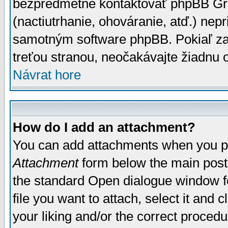
bezpredmetné kontaktovať phpBB Grou
(nactiutrhanie, ohováranie, atď.) ne
samotným software phpBB. Pokiaľ zaš
treťou stranou, neočakávajte žiadnu
Návrat hore
How do I add an attachment?
You can add attachments when you p
Attachment
form below the main post
the standard Open dialogue window fo
file you want to attach, select it and
your liking and/or the correct proced