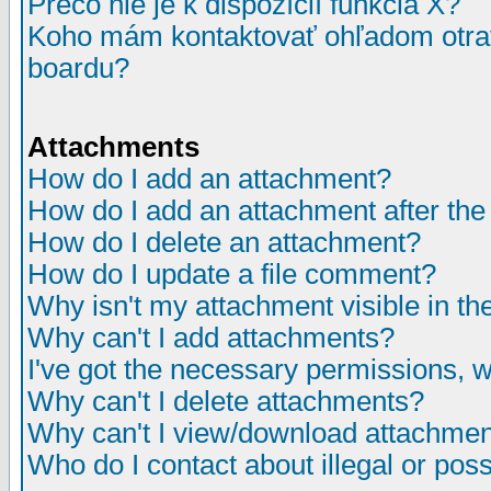
Prečo nie je k dispozícií funkcia X?
Koho mám kontaktovať ohľadom otrav
boardu?
Attachments
How do I add an attachment?
How do I add an attachment after the i
How do I delete an attachment?
How do I update a file comment?
Why isn't my attachment visible in th
Why can't I add attachments?
I've got the necessary permissions, 
Why can't I delete attachments?
Why can't I view/download attachme
Who do I contact about illegal or poss