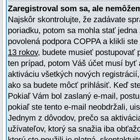
Zaregistroval som sa, ale nemôžem
Najskôr skontrolujte, že zadávate sp
poriadku, potom sa mohla stať jedna 
povolená podpora COPPA a klikli ste 
13 rokov
, budete musieť postupovať po
ten prípad, potom Váš účet musí byť 
aktiváciu všetkých nových registráci
ako sa budete môcť prihlásiť. Keď ste 
Pokiaľ Vám bol zaslaný e-mail, postu
pokiaľ ste tento e-mail neobdržali, ui
Jednym z dôvodov, prečo sa aktiváci
užívateľov, ktorý sa snažia iba obťažo
ktorú ste použili je platná, skontaktuj