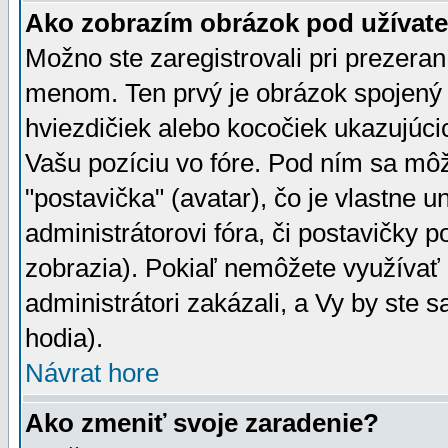
Ako zobrazím obrázok pod užíva
Možno ste zaregistrovali pri prezera
menom. Ten prvý je obrázok spojený 
hviezdičiek alebo kocočiek ukazujúcic
Vašu pozíciu vo fóre. Pod ním sa m
"postavička" (avatar), čo je vlastne 
administrátorovi fóra, či postavičky p
zobrazia). Pokiaľ nemôžete využívať 
administrátori zakázali, a Vy by ste 
hodia).
Návrat hore
Ako zmeniť svoje zaradenie?