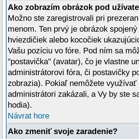
Ako zobrazím obrázok pod užíva
Možno ste zaregistrovali pri prezera
menom. Ten prvý je obrázok spojený 
hviezdičiek alebo kocočiek ukazujúcic
Vašu pozíciu vo fóre. Pod ním sa m
"postavička" (avatar), čo je vlastne 
administrátorovi fóra, či postavičky p
zobrazia). Pokiaľ nemôžete využívať 
administrátori zakázali, a Vy by ste 
hodia).
Návrat hore
Ako zmeniť svoje zaradenie?