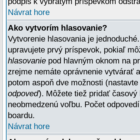
podpis k vybratým príspevkom odstrá
Návrat hore
Ako vytvorím hlasovanie?
Vytvorenie hlasovania je jednoduché.
upravujete prvý príspevok, pokiaľ môž
hlasovanie
pod hlavným oknom na prid
zrejme nemáte oprávnenie vytvárať an
potom aspoň dve možnosti (nastavte 
odpoveď
). Môžete tiež pridať časový
neobmedzenú voľbu. Počet odpovedí, 
boardu.
Návrat hore