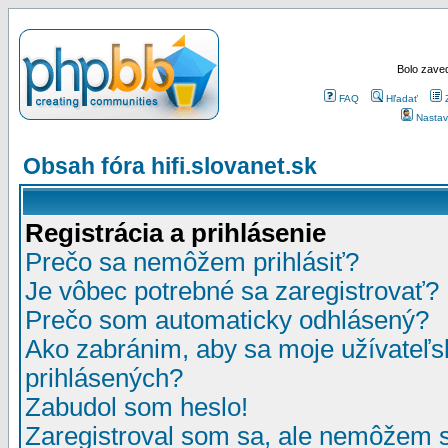
Bolo zaved
FAQ
Hľadať
Nastav
Obsah fóra hifi.slovanet.sk
Registrácia a prihlásenie
Prečo sa nemôžem prihlásiť?
Je vôbec potrebné sa zaregistrovať?
Prečo som automaticky odhlásený?
Ako zabránim, aby sa moje užívateľ
prihlásených?
Zabudol som heslo!
Zaregistroval som sa, ale nemôžem sa