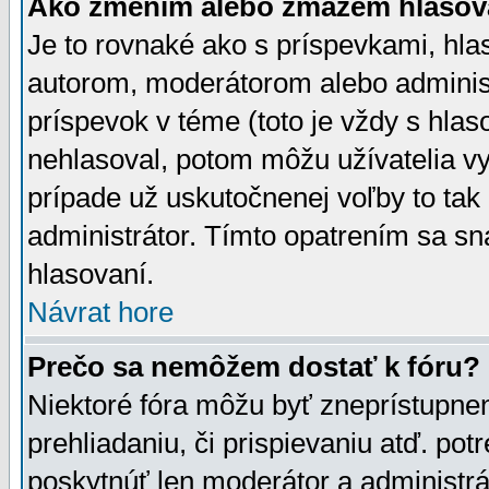
Ako zmením alebo zmažem hlasov
Je to rovnaké ako s príspevkami, h
autorom, moderátorom alebo administ
príspevok v téme (toto je vždy s hlas
nehlasoval, potom môžu užívatelia v
prípade už uskutočnenej voľby to tak
administrátor. Tímto opatrením sa sn
hlasovaní.
Návrat hore
Prečo sa nemôžem dostať k fóru?
Niektoré fóra môžu byť zneprístupnen
prehliadaniu, či prispievaniu atď. pot
poskytnúť len moderátor a administrát