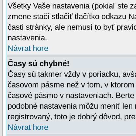
Všetky Vaše nastavenia (pokiaľ ste z
zmene stačí stlačiť tlačítko odkazu
N
časti stránky, ale nemusí to byť prav
nastavenia.
Návrat hore
Časy sú chybné!
Časy sú takmer vždy v poriadku, avša
časovom pásme než v tom, v ktorom s
časové pásmo v nastaveniach. Bert
podobné nastavenia môžu meniť len re
registrovaný, toto je dobrý dôvod, pre
Návrat hore