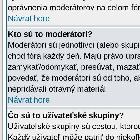
oprávnenia moderátorov na celom fór
Návrat hore
Kto sú to moderátori?
Moderátori sú jednotlivci (alebo skupi
chod fóra každý deň. Majú právo upr
zamykať/odomykať, presúvať, mazať a
povedať, že moderátori sú od toho, a
nepridávali otravný materiál.
Návrat hore
Čo sú to užívateťské skupiny?
Užívateľské skupiny sú cestou, ktoro
Každý užívateľ môže patriť do nieko