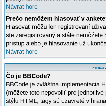
Návrat hore
Prečo nemôžem hlasovať v ankete
Hlasovať môžu len registrovaní užívat
ste zaregistrovaný a stále nemôžet
prístup alebo je hlasovanie už ukonč
Návrat hore
Formátov
Čo je BBCode?
BBCode je zvláštna implementácia HT
(môžete toto nepovoliť pre jednotli
štýlu HTML, tagy sú uzavreté v hrana