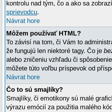
kontrolu nad tým, čo a ako sa zobrazí
sprievodcu
.
Návrat hore
Môžem používať HTML?
To závisí na tom, či Vám to administrá
že fungujú len niektoré tagy. Čo je
be
alebo zničeniu vzhľadu či spôsobeni
môžete túto voľbu príspevok od přís
Návrat hore
Čo to sú smajlíky?
Smajlíky, či emotikony sú malé grafic
výrazu emócií za použitia malého kód