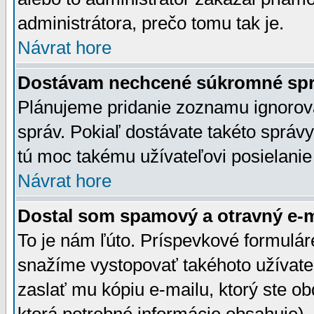
administrátora, prečo tomu tak je.
Návrat hore
Dostávam nechcené súkromné spr
Plánujeme pridanie zoznamu ignorov
správ. Pokiaľ dostávate takéto správy
tú moc takému užívateľovi posielanie
Návrat hore
Dostal som spamový a otravný e-ma
To je nám ľúto. Príspevkové formulá
snažíme vystopovať takéhoto užívateľ
zaslať mu kópiu e-mailu, ktorý ste obdr