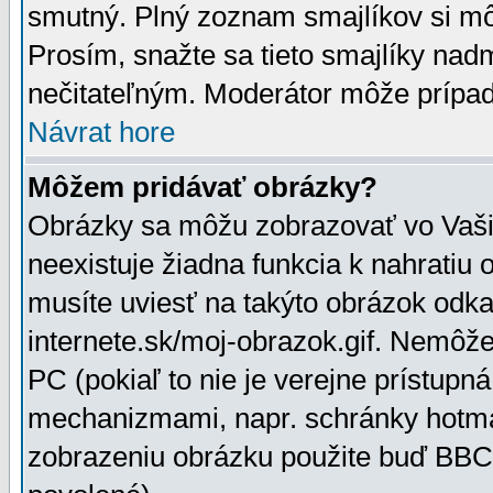
smutný. Plný zoznam smajlíkov si mô
Prosím, snažte sa tieto smajlíky nad
nečitateľným. Moderátor môže prípa
Návrat hore
Môžem pridávať obrázky?
Obrázky sa môžu zobrazovať vo Vaši
neexistuje žiadna funkcia k nahratiu
musíte uviesť na takýto obrázok odka
internete.sk/moj-obrazok.gif. Nemôž
PC (pokiaľ to nie je verejne prístupn
mechanizmami, napr. schránky hotmai
zobrazeniu obrázku použite buď BBCo