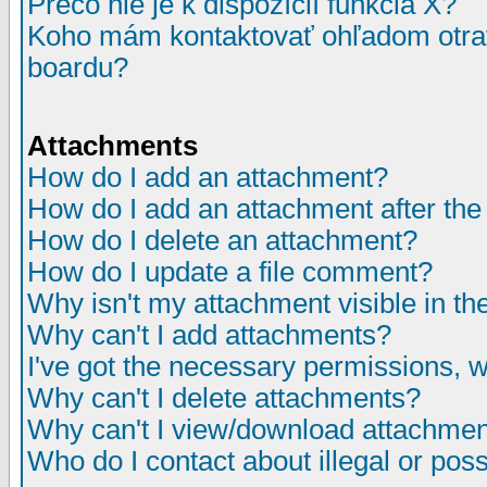
Prečo nie je k dispozícií funkcia X?
Koho mám kontaktovať ohľadom otrav
boardu?
Attachments
How do I add an attachment?
How do I add an attachment after the i
How do I delete an attachment?
How do I update a file comment?
Why isn't my attachment visible in th
Why can't I add attachments?
I've got the necessary permissions, 
Why can't I delete attachments?
Why can't I view/download attachme
Who do I contact about illegal or poss