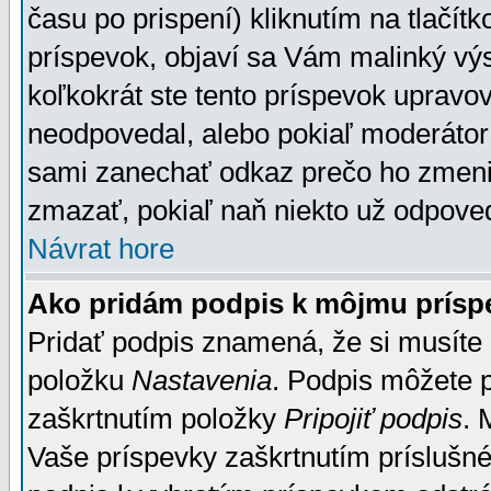
času po prispení) kliknutím na tlačít
príspevok, objaví sa Vám malinký výs
koľkokrát ste tento príspevok upravova
neodpovedal, alebo pokiaľ moderátor č
sami zanechať odkaz prečo ho zmenil
zmazať, pokiaľ naň niekto už odpoved
Návrat hore
Ako pridám podpis k môjmu prísp
Pridať podpis znamená, že si musíte n
položku
Nastavenia
. Podpis môžete 
zaškrtnutím položky
Pripojiť podpis
. 
Vaše príspevky zaškrtnutím príslušné