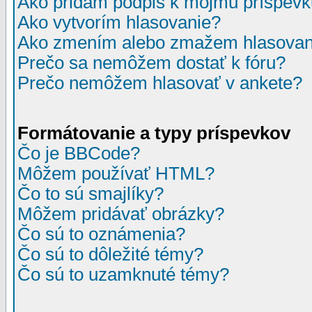
Ako pridám podpis k môjmu príspev
Ako vytvorím hlasovanie?
Ako zmením alebo zmažem hlasovan
Prečo sa nemôžem dostať k fóru?
Prečo nemôžem hlasovať v ankete?
Formátovanie a typy príspevkov
Čo je BBCode?
Môžem používať HTML?
Čo to sú smajlíky?
Môžem pridávať obrázky?
Čo sú to oznámenia?
Čo sú to dôležité témy?
Čo sú to uzamknuté témy?