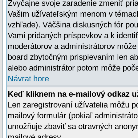
Zvyčajne svoje zaradenie zmeniť pr
Vašim užívateľským menom v témach 
vzhľade). Väčšina diskusných fór pou
Vami pridaných príspevkov a k identif
moderátorov a administrátorov môže 
board zbytočným prispievaním len aby
alebo administrátor potom môže počet
Návrat hore
Keď kliknem na e-mailový odkaz už
Len zaregistrovaní užívatelia môžu p
mailový formulár (pokiaľ administráto
umožňuje zbaviť sa otravných anonym
mailové adresy.