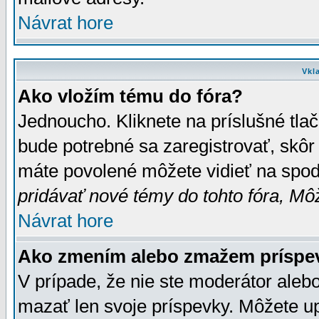
Návrat hore
Vkl
Ako vložím tému do fóra?
Jednoucho. Kliknete na príslušné tla
bude potrebné sa zaregistrovať, skôr 
máte povolené môžete vidieť na spodn
pridávať nové témy do tohto fóra, Môž
Návrat hore
Ako zmením alebo zmažem príspe
V prípade, že nie ste moderátor aleb
mazať len svoje príspevky. Môžete u