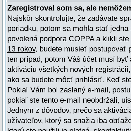
Zaregistroval som sa, ale nemôžem
Najskôr skontrolujte, že zadávate sp
poriadku, potom sa mohla stať jedna 
povolená podpora COPPA a klikli ste 
13 rokov
, budete musieť postupovať po
ten prípad, potom Váš účet musí byť 
aktiváciu všetkých nových registráci
ako sa budete môcť prihlásiť. Keď ste 
Pokiaľ Vám bol zaslaný e-mail, postu
pokiaľ ste tento e-mail neobdržali, ui
Jednym z dôvodov, prečo sa aktiváci
užívateľov, ktorý sa snažia iba obťažo
ktorú ste použili je platná, skontaktuj