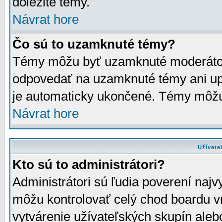
dôležité témy.
Návrat hore
Čo sú to uzamknuté témy?
Témy môžu byť uzamknuté moderáto
odpovedať na uzamknuté témy ani up
je automaticky ukončené. Témy môžu
Návrat hore
Užívate
Kto sú to administrátori?
Administrátori sú ľudia poverení najv
môžu kontrolovať celý chod boardu v
vytvárenie užívateľských skupín aleb