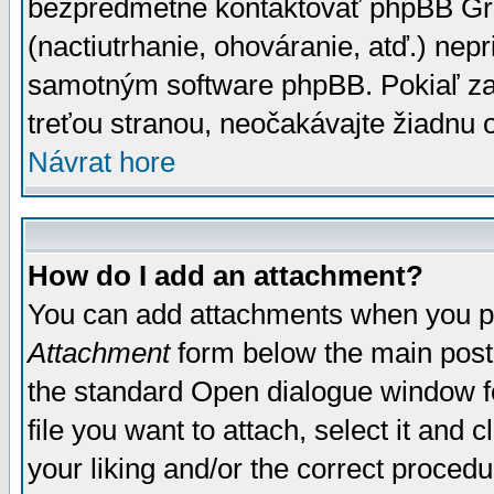
bezpredmetné kontaktovať phpBB Grou
(nactiutrhanie, ohováranie, atď.) ne
samotným software phpBB. Pokiaľ zaš
treťou stranou, neočakávajte žiadnu
Návrat hore
How do I add an attachment?
You can add attachments when you p
Attachment
form below the main post
the standard Open dialogue window fo
file you want to attach, select it and
your liking and/or the correct proced