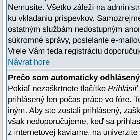
Nemusíte. Všetko záleží na administrá
ku vkladaniu príspevkov. Samozrejme
ostatným službám nedostupným anon
súkromné správy, posielanie e-mailov
Vrele Vám teda registráciu doporučuj
Návrat hore
Prečo som automaticky odhlásen
Pokiaľ nezaškrtnete tlačítko
Prihlásiť
prihlásený len počas práce vo fóre. 
iným. Aby ste zostali prihlásený, zaškr
však nedoporučujeme, keď sa prihlasuj
z internetovej kaviarne, na univerzite 