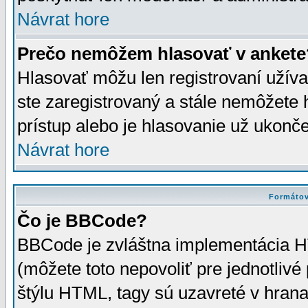
Návrat hore
Prečo nemôžem hlasovať v ankete
Hlasovať môžu len registrovaní užívat
ste zaregistrovaný a stále nemôžet
prístup alebo je hlasovanie už ukonč
Návrat hore
Formátov
Čo je BBCode?
BBCode je zvláštna implementácia HT
(môžete toto nepovoliť pre jednotli
štýlu HTML, tagy sú uzavreté v hrana