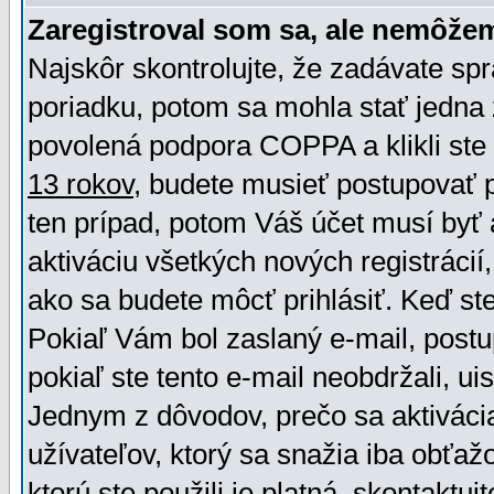
Zaregistroval som sa, ale nemôžem
Najskôr skontrolujte, že zadávate sp
poriadku, potom sa mohla stať jedna 
povolená podpora COPPA a klikli ste 
13 rokov
, budete musieť postupovať po
ten prípad, potom Váš účet musí byť 
aktiváciu všetkých nových registráci
ako sa budete môcť prihlásiť. Keď ste 
Pokiaľ Vám bol zaslaný e-mail, postu
pokiaľ ste tento e-mail neobdržali, ui
Jednym z dôvodov, prečo sa aktiváci
užívateľov, ktorý sa snažia iba obťažo
ktorú ste použili je platná, skontaktuj