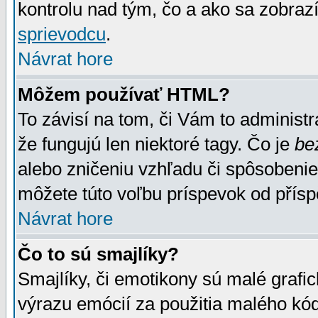
kontrolu nad tým, čo a ako sa zobrazí
sprievodcu
.
Návrat hore
Môžem používať HTML?
To závisí na tom, či Vám to administrá
že fungujú len niektoré tagy. Čo je
be
alebo zničeniu vzhľadu či spôsobeni
môžete túto voľbu príspevok od přís
Návrat hore
Čo to sú smajlíky?
Smajlíky, či emotikony sú malé grafic
výrazu emócií za použitia malého kód