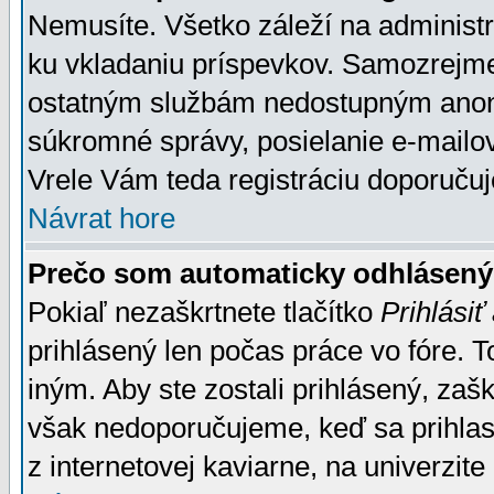
Nemusíte. Všetko záleží na administrá
ku vkladaniu príspevkov. Samozrejme
ostatným službám nedostupným anon
súkromné správy, posielanie e-mailov
Vrele Vám teda registráciu doporučuj
Návrat hore
Prečo som automaticky odhlásen
Pokiaľ nezaškrtnete tlačítko
Prihlásiť
prihlásený len počas práce vo fóre. 
iným. Aby ste zostali prihlásený, zaškr
však nedoporučujeme, keď sa prihlasuj
z internetovej kaviarne, na univerzite 