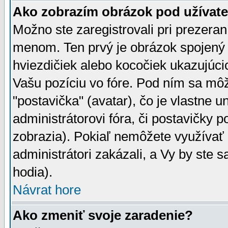
Ako zobrazím obrázok pod užíva
Možno ste zaregistrovali pri prezera
menom. Ten prvý je obrázok spojený 
hviezdičiek alebo kocočiek ukazujúcic
Vašu pozíciu vo fóre. Pod ním sa m
"postavička" (avatar), čo je vlastne 
administrátorovi fóra, či postavičky p
zobrazia). Pokiaľ nemôžete využívať 
administrátori zakázali, a Vy by ste 
hodia).
Návrat hore
Ako zmeniť svoje zaradenie?