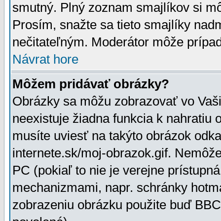
smutný. Plný zoznam smajlíkov si mô
Prosím, snažte sa tieto smajlíky nad
nečitateľným. Moderátor môže prípa
Návrat hore
Môžem pridávať obrázky?
Obrázky sa môžu zobrazovať vo Vaši
neexistuje žiadna funkcia k nahratiu
musíte uviesť na takýto obrázok odka
internete.sk/moj-obrazok.gif. Nemôž
PC (pokiaľ to nie je verejne prístupn
mechanizmami, napr. schránky hotmai
zobrazeniu obrázku použite buď BBCo