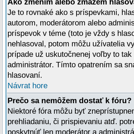
Ako zmením alebo zmažem hlasov
Je to rovnaké ako s príspevkami, h
autorom, moderátorom alebo administ
príspevok v téme (toto je vždy s hlas
nehlasoval, potom môžu užívatelia v
prípade už uskutočnenej voľby to tak
administrátor. Tímto opatrením sa sn
hlasovaní.
Návrat hore
Prečo sa nemôžem dostať k fóru?
Niektoré fóra môžu byť zneprístupnen
prehliadaniu, či prispievaniu atď. pot
poskytnúť len moderátor a administrát