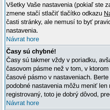
Všetky Vaše nastavenia (pokiaľ ste z
zmene stačí stlačiť tlačítko odkazu
N
časti stránky, ale nemusí to byť prav
nastavenia.
Návrat hore
Časy sú chybné!
Časy sú takmer vždy v poriadku, avša
časovom pásme než v tom, v ktorom s
časové pásmo v nastaveniach. Bert
podobné nastavenia môžu meniť len re
registrovaný, toto je dobrý dôvod, pre
Návrat hore