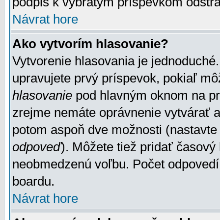
podpis k vybratým príspevkom odstrá
Návrat hore
Ako vytvorím hlasovanie?
Vytvorenie hlasovania je jednoduché.
upravujete prvý príspevok, pokiaľ môž
hlasovanie
pod hlavným oknom na prid
zrejme nemáte oprávnenie vytvárať an
potom aspoň dve možnosti (nastavte 
odpoveď
). Môžete tiež pridať časový
neobmedzenú voľbu. Počet odpovedí, 
boardu.
Návrat hore