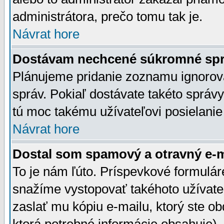
administrátora, prečo tomu tak je.
Návrat hore
Dostávam nechcené súkromné spr
Plánujeme pridanie zoznamu ignorov
správ. Pokiaľ dostávate takéto správy
tú moc takému užívateľovi posielanie
Návrat hore
Dostal som spamový a otravný e-ma
To je nám ľúto. Príspevkové formulá
snažíme vystopovať takéhoto užívateľ
zaslať mu kópiu e-mailu, ktorý ste obdr