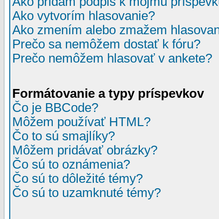
Ako pridám podpis k môjmu príspev
Ako vytvorím hlasovanie?
Ako zmením alebo zmažem hlasovan
Prečo sa nemôžem dostať k fóru?
Prečo nemôžem hlasovať v ankete?
Formátovanie a typy príspevkov
Čo je BBCode?
Môžem používať HTML?
Čo to sú smajlíky?
Môžem pridávať obrázky?
Čo sú to oznámenia?
Čo sú to dôležité témy?
Čo sú to uzamknuté témy?