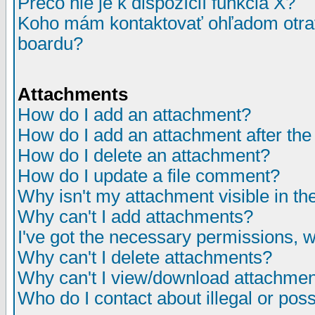
Prečo nie je k dispozícií funkcia X?
Koho mám kontaktovať ohľadom otrav
boardu?
Attachments
How do I add an attachment?
How do I add an attachment after the i
How do I delete an attachment?
How do I update a file comment?
Why isn't my attachment visible in th
Why can't I add attachments?
I've got the necessary permissions, 
Why can't I delete attachments?
Why can't I view/download attachme
Who do I contact about illegal or poss