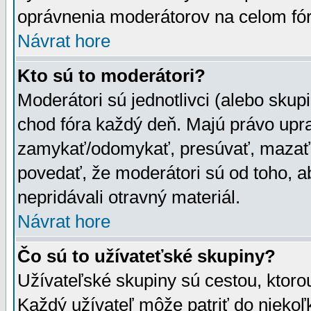
oprávnenia moderátorov na celom fór
Návrat hore
Kto sú to moderátori?
Moderátori sú jednotlivci (alebo skupi
chod fóra každý deň. Majú právo upr
zamykať/odomykať, presúvať, mazať a
povedať, že moderátori sú od toho, a
nepridávali otravný materiál.
Návrat hore
Čo sú to užívateťské skupiny?
Užívateľské skupiny sú cestou, ktoro
Každý užívateľ môže patriť do nieko