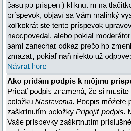
času po prispení) kliknutím na tlačít
príspevok, objaví sa Vám malinký výs
koľkokrát ste tento príspevok upravova
neodpovedal, alebo pokiaľ moderátor č
sami zanechať odkaz prečo ho zmenil
zmazať, pokiaľ naň niekto už odpoved
Návrat hore
Ako pridám podpis k môjmu prísp
Pridať podpis znamená, že si musíte n
položku
Nastavenia
. Podpis môžete 
zaškrtnutím položky
Pripojiť podpis
. 
Vaše príspevky zaškrtnutím príslušné