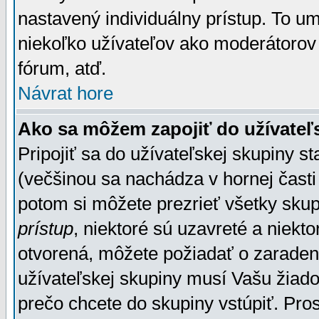
nastavený individuálny prístup. To u
niekoľko užívateľov ako moderátorov 
fórum, atď.
Návrat hore
Ako sa môžem zapojiť do užívateľ
Pripojiť sa do užívateľskej skupiny s
(večšinou sa nachádza v hornej časti 
potom si môžete prezrieť všetky sku
prístup
, niektoré sú uzavreté a niekt
otvorená, môžete požiadať o zaradeni
užívateľskej skupiny musí Vašu žiado
prečo chcete do skupiny vstúpiť. Pro