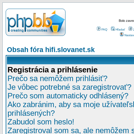
Bolo zaved
FAQ
Hľadať
Nastav
Obsah fóra hifi.slovanet.sk
Registrácia a prihlásenie
Prečo sa nemôžem prihlásiť?
Je vôbec potrebné sa zaregistrovať?
Prečo som automaticky odhlásený?
Ako zabránim, aby sa moje užívateľ
prihlásených?
Zabudol som heslo!
Zaregistroval som sa, ale nemôžem sa