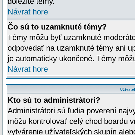
dôležité témy.
Návrat hore
Čo sú to uzamknuté témy?
Témy môžu byť uzamknuté moderáto
odpovedať na uzamknuté témy ani up
je automaticky ukončené. Témy môžu
Návrat hore
Užívate
Kto sú to administrátori?
Administrátori sú ľudia poverení najv
môžu kontrolovať celý chod boardu v
vytvárenie užívateľských skupín aleb