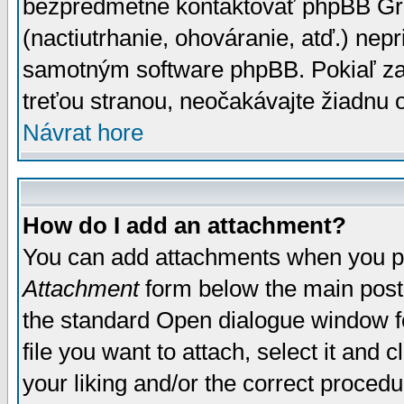
bezpredmetné kontaktovať phpBB Grou
(nactiutrhanie, ohováranie, atď.) ne
samotným software phpBB. Pokiaľ zaš
treťou stranou, neočakávajte žiadnu
Návrat hore
How do I add an attachment?
You can add attachments when you p
Attachment
form below the main post
the standard Open dialogue window fo
file you want to attach, select it and
your liking and/or the correct proced