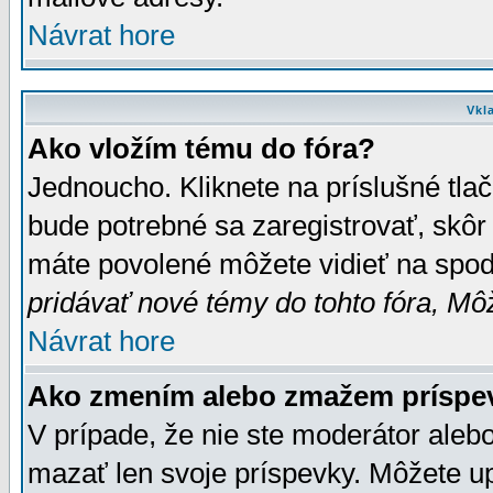
Návrat hore
Vkl
Ako vložím tému do fóra?
Jednoucho. Kliknete na príslušné tla
bude potrebné sa zaregistrovať, skôr 
máte povolené môžete vidieť na spodn
pridávať nové témy do tohto fóra, Môž
Návrat hore
Ako zmením alebo zmažem príspe
V prípade, že nie ste moderátor aleb
mazať len svoje príspevky. Môžete u