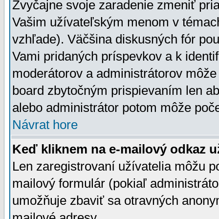
Zvyčajne svoje zaradenie zmeniť pr
Vašim užívateľským menom v témach 
vzhľade). Väčšina diskusných fór pou
Vami pridaných príspevkov a k identif
moderátorov a administrátorov môže 
board zbytočným prispievaním len aby
alebo administrátor potom môže počet
Návrat hore
Keď kliknem na e-mailový odkaz už
Len zaregistrovaní užívatelia môžu p
mailový formulár (pokiaľ administráto
umožňuje zbaviť sa otravných anonym
mailové adresy.