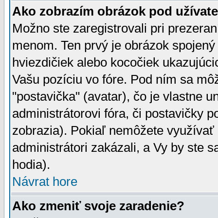
Ako zobrazím obrázok pod užíva
Možno ste zaregistrovali pri prezera
menom. Ten prvý je obrázok spojený 
hviezdičiek alebo kocočiek ukazujúcic
Vašu pozíciu vo fóre. Pod ním sa m
"postavička" (avatar), čo je vlastne 
administrátorovi fóra, či postavičky p
zobrazia). Pokiaľ nemôžete využívať 
administrátori zakázali, a Vy by ste 
hodia).
Návrat hore
Ako zmeniť svoje zaradenie?