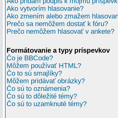
Ako pridám podpis k môjmu príspev
Ako vytvorím hlasovanie?
Ako zmením alebo zmažem hlasovan
Prečo sa nemôžem dostať k fóru?
Prečo nemôžem hlasovať v ankete?
Formátovanie a typy príspevkov
Čo je BBCode?
Môžem používať HTML?
Čo to sú smajlíky?
Môžem pridávať obrázky?
Čo sú to oznámenia?
Čo sú to dôležité témy?
Čo sú to uzamknuté témy?