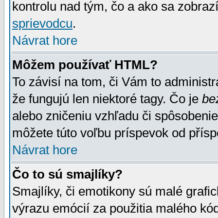
kontrolu nad tým, čo a ako sa zobrazí
sprievodcu
.
Návrat hore
Môžem používať HTML?
To závisí na tom, či Vám to administrá
že fungujú len niektoré tagy. Čo je
be
alebo zničeniu vzhľadu či spôsobeni
môžete túto voľbu príspevok od přís
Návrat hore
Čo to sú smajlíky?
Smajlíky, či emotikony sú malé grafic
výrazu emócií za použitia malého kód