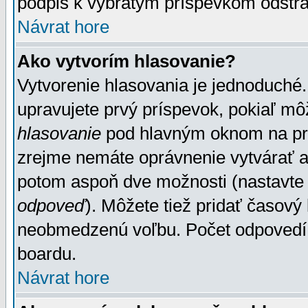
podpis k vybratým príspevkom odstrá
Návrat hore
Ako vytvorím hlasovanie?
Vytvorenie hlasovania je jednoduché.
upravujete prvý príspevok, pokiaľ môž
hlasovanie
pod hlavným oknom na prid
zrejme nemáte oprávnenie vytvárať an
potom aspoň dve možnosti (nastavte 
odpoveď
). Môžete tiež pridať časový
neobmedzenú voľbu. Počet odpovedí, 
boardu.
Návrat hore