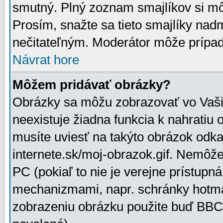
smutný. Plný zoznam smajlíkov si mô
Prosím, snažte sa tieto smajlíky nad
nečitateľným. Moderátor môže prípa
Návrat hore
Môžem pridávať obrázky?
Obrázky sa môžu zobrazovať vo Vaši
neexistuje žiadna funkcia k nahratiu
musíte uviesť na takýto obrázok odka
internete.sk/moj-obrazok.gif. Nemôž
PC (pokiaľ to nie je verejne prístupn
mechanizmami, napr. schránky hotmai
zobrazeniu obrázku použite buď BBCo