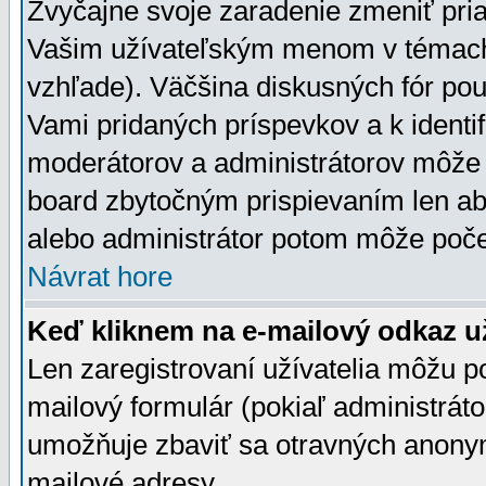
Zvyčajne svoje zaradenie zmeniť pr
Vašim užívateľským menom v témach 
vzhľade). Väčšina diskusných fór pou
Vami pridaných príspevkov a k identif
moderátorov a administrátorov môže 
board zbytočným prispievaním len aby
alebo administrátor potom môže počet
Návrat hore
Keď kliknem na e-mailový odkaz už
Len zaregistrovaní užívatelia môžu p
mailový formulár (pokiaľ administráto
umožňuje zbaviť sa otravných anonym
mailové adresy.