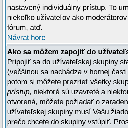
nastavený individuálny prístup. To u
niekoľko užívateľov ako moderátorov 
fórum, atď.
Návrat hore
Ako sa môžem zapojiť do užívateľ
Pripojiť sa do užívateľskej skupiny s
(večšinou sa nachádza v hornej časti 
potom si môžete prezrieť všetky sku
prístup
, niektoré sú uzavreté a niekt
otvorená, môžete požiadať o zaradeni
užívateľskej skupiny musí Vašu žiado
prečo chcete do skupiny vstúpiť. Pro