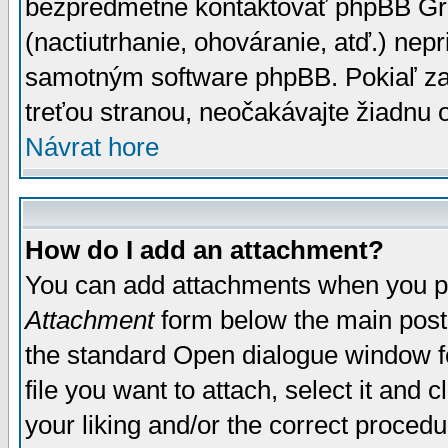
bezpredmetné kontaktovať phpBB Grou
(nactiutrhanie, ohováranie, atď.) ne
samotným software phpBB. Pokiaľ zaš
treťou stranou, neočakávajte žiadnu
Návrat hore
How do I add an attachment?
You can add attachments when you p
Attachment
form below the main post
the standard Open dialogue window fo
file you want to attach, select it and
your liking and/or the correct proced