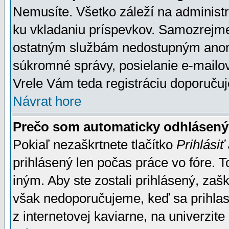
Nemusíte. Všetko záleží na administrá
ku vkladaniu príspevkov. Samozrejme
ostatným službám nedostupným anon
súkromné správy, posielanie e-mailov
Vrele Vám teda registráciu doporučuj
Návrat hore
Prečo som automaticky odhlásen
Pokiaľ nezaškrtnete tlačítko
Prihlásiť
prihlásený len počas práce vo fóre. 
iným. Aby ste zostali prihlásený, zaškr
však nedoporučujeme, keď sa prihlasuj
z internetovej kaviarne, na univerzite 