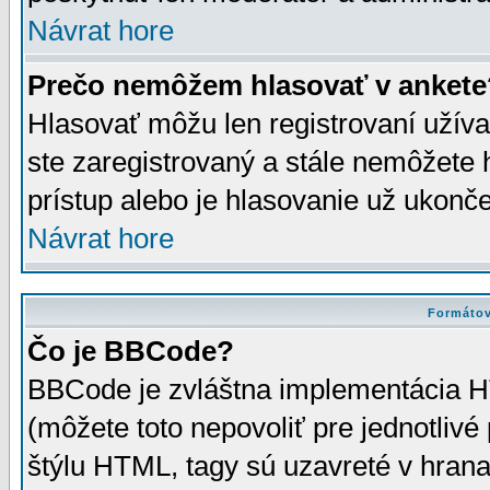
Návrat hore
Prečo nemôžem hlasovať v ankete
Hlasovať môžu len registrovaní užívat
ste zaregistrovaný a stále nemôžet
prístup alebo je hlasovanie už ukonč
Návrat hore
Formátov
Čo je BBCode?
BBCode je zvláštna implementácia HT
(môžete toto nepovoliť pre jednotli
štýlu HTML, tagy sú uzavreté v hrana