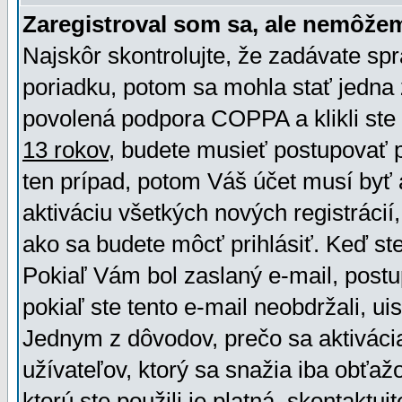
Zaregistroval som sa, ale nemôžem
Najskôr skontrolujte, že zadávate sp
poriadku, potom sa mohla stať jedna 
povolená podpora COPPA a klikli ste 
13 rokov
, budete musieť postupovať po
ten prípad, potom Váš účet musí byť 
aktiváciu všetkých nových registráci
ako sa budete môcť prihlásiť. Keď ste 
Pokiaľ Vám bol zaslaný e-mail, postu
pokiaľ ste tento e-mail neobdržali, ui
Jednym z dôvodov, prečo sa aktiváci
užívateľov, ktorý sa snažia iba obťažo
ktorú ste použili je platná, skontaktuj