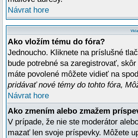
Návrat hore
Vkl
Ako vložím tému do fóra?
Jednoucho. Kliknete na príslušné tla
bude potrebné sa zaregistrovať, skôr 
máte povolené môžete vidieť na spodn
pridávať nové témy do tohto fóra, Môž
Návrat hore
Ako zmením alebo zmažem príspe
V prípade, že nie ste moderátor aleb
mazať len svoje príspevky. Môžete u