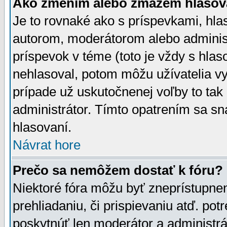
Ako zmením alebo zmažem hlasov
Je to rovnaké ako s príspevkami, h
autorom, moderátorom alebo administ
príspevok v téme (toto je vždy s hlas
nehlasoval, potom môžu užívatelia v
prípade už uskutočnenej voľby to tak
administrátor. Tímto opatrením sa sn
hlasovaní.
Návrat hore
Prečo sa nemôžem dostať k fóru?
Niektoré fóra môžu byť zneprístupnen
prehliadaniu, či prispievaniu atď. pot
poskytnúť len moderátor a administrát