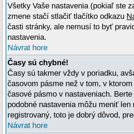
Všetky Vaše nastavenia (pokiaľ ste z
zmene stačí stlačiť tlačítko odkazu
N
časti stránky, ale nemusí to byť prav
nastavenia.
Návrat hore
Časy sú chybné!
Časy sú takmer vždy v poriadku, avša
časovom pásme než v tom, v ktorom s
časové pásmo v nastaveniach. Bert
podobné nastavenia môžu meniť len re
registrovaný, toto je dobrý dôvod, pre
Návrat hore