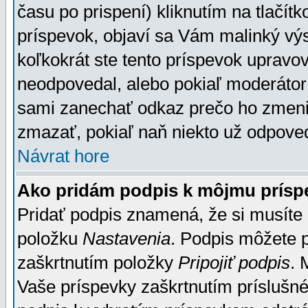
času po prispení) kliknutím na tlačít
príspevok, objaví sa Vám malinký výs
koľkokrát ste tento príspevok upravova
neodpovedal, alebo pokiaľ moderátor č
sami zanechať odkaz prečo ho zmenil
zmazať, pokiaľ naň niekto už odpoved
Návrat hore
Ako pridám podpis k môjmu prísp
Pridať podpis znamená, že si musíte n
položku
Nastavenia
. Podpis môžete 
zaškrtnutím položky
Pripojiť podpis
. 
Vaše príspevky zaškrtnutím príslušné