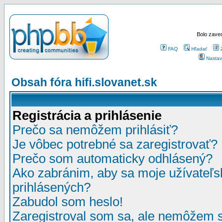
Bolo zaved
FAQ
Hľadať
Nastav
Obsah fóra hifi.slovanet.sk
Registrácia a prihlásenie
Prečo sa nemôžem prihlásiť?
Je vôbec potrebné sa zaregistrovať?
Prečo som automaticky odhlásený?
Ako zabránim, aby sa moje užívateľ
prihlásených?
Zabudol som heslo!
Zaregistroval som sa, ale nemôžem sa