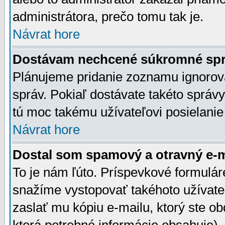
administrátora, prečo tomu tak je.
Návrat hore
Dostávam nechcené súkromné spr
Plánujeme pridanie zoznamu ignorov
správ. Pokiaľ dostávate takéto správy
tú moc takému užívateľovi posielanie
Návrat hore
Dostal som spamový a otravný e-ma
To je nám ľúto. Príspevkové formulá
snažíme vystopovať takéhoto užívateľ
zaslať mu kópiu e-mailu, ktorý ste obdr