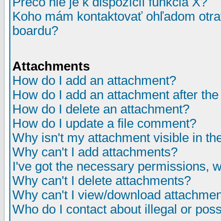
Prečo nie je k dispozícií funkcia X?
Koho mám kontaktovať ohľadom otrav
boardu?
Attachments
How do I add an attachment?
How do I add an attachment after the i
How do I delete an attachment?
How do I update a file comment?
Why isn't my attachment visible in th
Why can't I add attachments?
I've got the necessary permissions, 
Why can't I delete attachments?
Why can't I view/download attachme
Who do I contact about illegal or poss