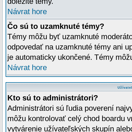
dôležité témy.
Návrat hore
Čo sú to uzamknuté témy?
Témy môžu byť uzamknuté moderáto
odpovedať na uzamknuté témy ani up
je automaticky ukončené. Témy môžu
Návrat hore
Užívate
Kto sú to administrátori?
Administrátori sú ľudia poverení najv
môžu kontrolovať celý chod boardu v
vytvárenie užívateľských skupín aleb