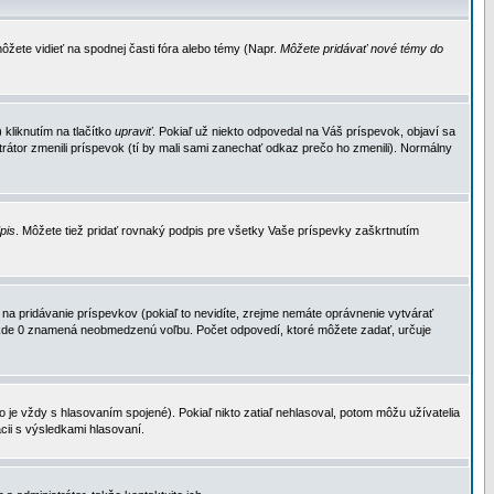
ôžete vidieť na spodnej časti fóra alebo témy (Napr.
Môžete pridávať nové témy do
kliknutím na tlačítko
upraviť
. Pokiaľ už niekto odpovedal na Váš príspevok, objaví sa
trátor zmenili príspevok (tí by mali sami zanechať odkaz prečo ho zmenili). Normálny
dpis
. Môžete tiež pridať rovnaký podpis pre všetky Vaše príspevky zaškrtnutím
a pridávanie príspevkov (pokiaľ to nevidíte, zrejme nemáte oprávnenie vytvárať
u, kde 0 znamená neobmedzenú voľbu. Počet odpovedí, ktoré môžete zadať, určuje
je vždy s hlasovaním spojené). Pokiaľ nikto zatiaľ nehlasoval, potom môžu užívatelia
cii s výsledkami hlasovaní.