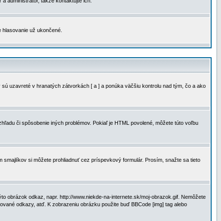
a administrátor, takže kontaktujte ich.
je hlasovanie už ukončené.
 sú uzavreté v hranatých zátvorkách [ a ] a ponúka väčšiu kontrolu nad tým, čo a ako
vzhľadu či spôsobenie iných problémov. Pokiaľ je HTML povolené, môžete túto voľbu
m smajlíkov si môžete prohliadnuť cez príspevkový formulár. Prosím, snažte sa tieto
to obrázok odkaz, napr. http://www.niekde-na-internete.sk/moj-obrazok.gif. Nemôžete
slované odkazy, atď. K zobrazeniu obrázku použite buď BBCode [img] tag alebo