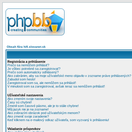
Obsah fóra hifi.slovanet.sk
Registrácia a prihlásenie
Prečo sa nemôžem prihlásiť?
Je vôbec potrebné sa zaregistrovať?
Prečo som automaticky odhlásený?
Ako zabránim, aby sa moje užívateľské meno objavilo v zozname práve prihlásených?
Zabudol som heslo!
Zaregistroval som sa, ale nemôžem sa prihlásiť!
V minulosti som sa zaregistroval, avšak teraz sa nemôžem prihlásiť!
Užívateľské nastavenia
Ako zmením svoje nastavenia?
Časy sú chybné!
Zmenil som časové pásmo, ale je to stále chybne!
Môj jazyk nie je na zozname!
Ako zobrazím obrázok pod užívateľským menom?
Ako zmeniť svoje zaradenie?
Keď kliknem na e-mailový odkaz užívateľa, som vyzvaný k prihláseniu!
Vkladanie príspevkov