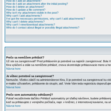
How do I add an attachment?
How do I add an attachment after the initial posting?
How do I delete an attachment?
How do I update a file comment?
Why isn't my attachment visible in the post?
Why can't I add attachments?
I've got the necessary permissions, why can't I add attachments?
Why can't I delete attachments?
Why can't I view/download attachments?
Who do I contact about illegal or possibly illegal attachments?
Prečo sa nemôžem prihlásiť?
Už ste sa zaregistrovali? Pred prihlásením je potrebné sa najskôr zaregistrovať. Bola V
fóra vylúčení a stále sa nemôžete prihlásiť, znova skontrolujte prihlasovacie meno a h
Návrat hore
Je vôbec potrebné sa zaregistrovať?
Nemusíte. Všetko záleží na administrátorovi fóra, či je potrebné sa zaregistrovať k
e-mailov užívateľom, prihlásenie do skupín, atď. Vrele Vám teda registráciu doporučujem
Návrat hore
Prečo som automaticky odhlásený?
Pokiaľ nezaškrtnete tlačítko
Prihlásiť automaticky pri ďalšej návšteve
, budete prihlásen
keď sa prihlasujete z verejného počítača, napr. v knižnici, z internetovej kaviarne, na un
Návrat hore