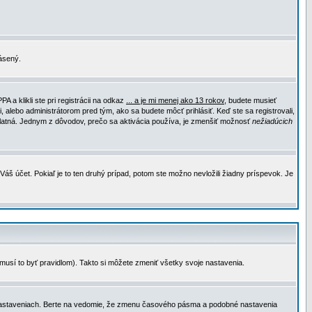
lásený.
a klikli ste pri registrácii na odkaz
... a je mi menej ako 13 rokov
, budete musieť
, alebo administrátorom pred tým, ako sa budete môcť prihlásiť. Keď ste sa registrovali,
e platná. Jednym z dôvodov, prečo sa aktivácia používa, je zmenšiť možnosť
nežiadúcich
Váš účet. Pokiaľ je to ten druhý prípad, potom ste možno nevložili žiadny príspevok. Je
emusí to byť pravidlom). Takto si môžete zmeniť všetky svoje nastavenia.
 nastaveniach. Berte na vedomie, že zmenu časového pásma a podobné nastavenia