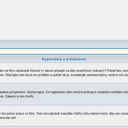
Registrácia a prihlásenie
ám na fóre zakázaná činnosť (v takom prípade sa táto skutočnosť zobrazí)? Pokiaľ áno, kontak
eslo. Obyčajne toto býva ten problém a pokiaľ nie je, kontaktujte administrátora, možno má ch
u vkladaniu príspevkov. Samozrejme, že registrácia Vám umožní prístup k ostatným službám
e. Zaberie to len chvíľu.
ý len počas práce vo fóre. Toto má zabrániť zneužitiu Vášho účtu niekým iným. Aby ste zostal
iverzite atď.