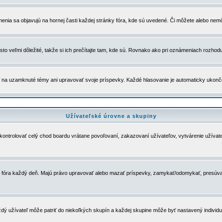
menia sa objavujú na hornej časti každej stránky fóra, kde sú uvedené. Či môžete alebo nemô
to veľmi dôležité, takže si ich prečítajte tam, kde sú. Rovnako ako pri oznámeniach rozhoduje
a uzamknuté témy ani upravovať svoje príspevky. Každé hlasovanie je automaticky ukon
Užívateľské úrovne a skupiny
u kontrolovať celý chod boardu vrátane povoľovaní, zakazovaní užívateľov, vytvárenie užíva
 chod fóra každý deň. Majú právo upravovať alebo mazať príspevky, zamykať/odomykať, presúva
dý užívateľ môže patriť do niekoľkých skupín a každej skupine môže byť nastavený individuá