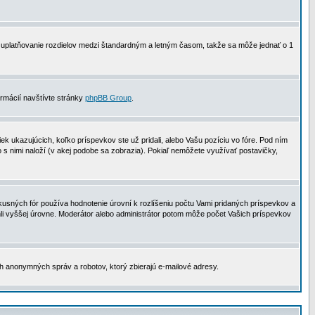
 na uplatňovanie rozdielov medzi štandardným a letným časom, takže sa môže jednať o 1
formácií navštívte stránky
phpBB Group
.
 ukazujúcich, koľko príspevkov ste už pridali, alebo Vašu pozíciu vo fóre. Pod ním
o s nimi naloží (v akej podobe sa zobrazia). Pokiaľ nemôžete využívať postavičky,
usných fór používa hodnotenie úrovní k rozlíšeniu počtu Vami pridaných príspevkov a
ahli vyššej úrovne. Moderátor alebo administrátor potom môže počet Vašich príspevkov
ch anonymných správ a robotov, ktorý zbierajú e-mailové adresy.