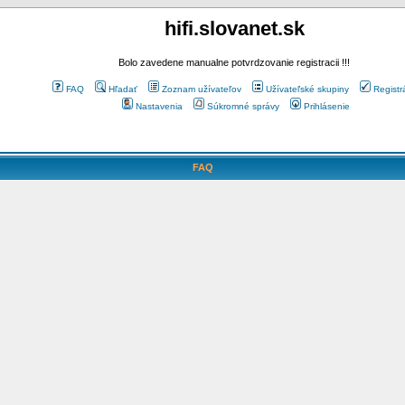
hifi.slovanet.sk
Bolo zavedene manualne potvrdzovanie registracii !!!
FAQ
Hľadať
Zoznam užívateľov
Užívateľské skupiny
Registr
Nastavenia
Súkromné správy
Prihlásenie
FAQ