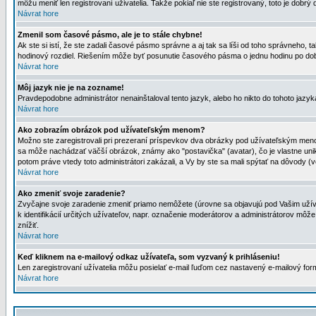
môžu meniť len registrovaní uživatelia. Takže pokiaľ nie ste registrovaný, toto je dobrý 
Návrat hore
Zmenil som časové pásmo, ale je to stále chybne!
Ak ste si istí, že ste zadali časové pásmo správne a aj tak sa líši od toho správneho
hodinový rozdiel. Riešením môže byť posunutie časového pásma o jednu hodinu po dob
Návrat hore
Môj jazyk nie je na zozname!
Pravdepodobne administrátor nenainštaloval tento jazyk, alebo ho nikto do tohoto jazyka 
Návrat hore
Ako zobrazím obrázok pod užívateľským menom?
Možno ste zaregistrovali pri prezeraní príspevkov dva obrázky pod užívateľským menom
sa môže nachádzať väčší obrázok, známy ako "postavička" (avatar), čo je vlastne uniká
potom práve vtedy toto administrátori zakázali, a Vy by ste sa mali spýtať na dôvody (v
Návrat hore
Ako zmeniť svoje zaradenie?
Zvyčajne svoje zaradenie zmeniť priamo nemôžete (úrovne sa objavujú pod Vašim užív
k identifikácií určitých užívateľov, napr. označenie moderátorov a administrátorov m
znížiť.
Návrat hore
Keď kliknem na e-mailový odkaz užívateľa, som vyzvaný k prihláseniu!
Len zaregistrovaní užívatelia môžu posielať e-mail ľuďom cez nastavený e-mailový form
Návrat hore