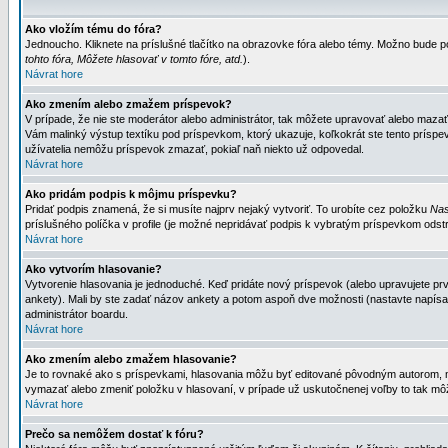
Ako vložím tému do fóra?
Jednoucho. Kliknete na príslušné tlačítko na obrazovke fóra alebo témy. Možno bude po
tohto fóra, Môžete hlasovať v tomto fóre, atd.
).
Návrat hore
Ako zmením alebo zmažem príspevok?
V prípade, že nie ste moderátor alebo administrátor, tak môžete upravovať alebo mazať
Vám malinký výstup textíku pod príspevkom, ktorý ukazuje, koľkokrát ste tento príspevo
užívatelia nemôžu príspevok zmazať, pokiaľ naň niekto už odpovedal.
Návrat hore
Ako pridám podpis k môjmu príspevku?
Pridať podpis znamená, že si musíte najprv nejaký vytvoriť. To urobíte cez položku
Nas
príslušného políčka v profile (je možné nepridávať podpis k vybratým príspevkom odstr
Návrat hore
Ako vytvorím hlasovanie?
Vytvorenie hlasovania je jednoduché. Keď pridáte nový príspevok (alebo upravujete prvý
ankety). Mali by ste zadať názov ankety a potom aspoň dve možnosti (nastavte napísa
administrátor boardu.
Návrat hore
Ako zmením alebo zmažem hlasovanie?
Je to rovnaké ako s príspevkami, hlasovania môžu byť editované pôvodným autorom, mod
vymazať alebo zmeniť položku v hlasovaní, v prípade už uskutočnenej voľby to tak môž
Návrat hore
Prečo sa nemôžem dostať k fóru?