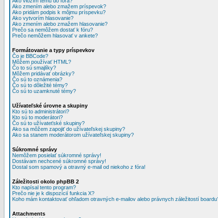
Ako vložím tému do fóra?
Ako zmením alebo zmažem príspevok?
Ako pridám podpis k môjmu príspevku?
Ako vytvorím hlasovanie?
Ako zmením alebo zmažem hlasovanie?
Prečo sa nemôžem dostať k fóru?
Prečo nemôžem hlasovať v ankete?
Formátovanie a typy príspevkov
Čo je BBCode?
Môžem používať HTML?
Čo to sú smajlíky?
Môžem pridávať obrázky?
Čo sú to oznámenia?
Čo sú to dôležité témy?
Čo sú to uzamknuté témy?
Užívateľské úrovne a skupiny
Kto sú to administrátori?
Kto sú to moderátori?
Čo sú to užívateťské skupiny?
Ako sa môžem zapojiť do užívateľskej skupiny?
Ako sa stanem moderátorom užívateľskej skupiny?
Súkromné správy
Nemôžem posielať súkromné správy!
Dostávam nechcené súkromné správy!
Dostal som spamový a otravný e-mail od niekoho z fóra!
Záležitosti okolo phpBB 2
Kto napísal tento program?
Prečo nie je k dispozícií funkcia X?
Koho mám kontaktovať ohľadom otravných e-mailov alebo právnych záležitostí boardu
Attachments