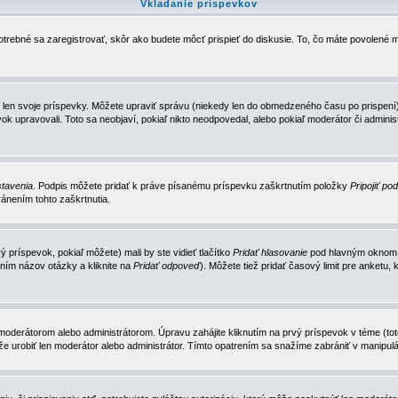
Vkladanie príspevkov
trebné sa zaregistrovať, skôr ako budete môcť prispieť do diskusie. To, čo máte povolené m
 len svoje príspevky. Môžete upraviť správu (niekedy len do obmedzeného času po prispení) 
k upravovali. Toto sa neobjaví, pokiaľ nikto neodpovedal, alebo pokiaľ moderátor či adminis
tavenia
. Podpis môžete pridať k práve písanému príspevku zaškrtnutím položky
Pripojiť po
ánením tohto zaškrtnutia.
 príspevok, pokiaľ môžete) mali by ste vidieť tlačítko
Pridať hlasovanie
pod hlavným oknom n
ním názov otázky a kliknite na
Pridať odpoveď
). Môžete tiež pridať časový limit pre anket
erátorom alebo administrátorom. Úpravu zahájite kliknutím na prvý príspevok v téme (toto 
e urobiť len moderátor alebo administrátor. Tímto opatrením sa snažíme zabrániť v manipulá