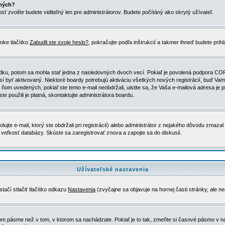
ených?
nosť
zvolíte
budete viditeľný len pre administrátorov. Budete počítáný ako skrytý užívateľ.
nke tlačítko
Zabudli ste svoje heslo?
, pokračujte podľa inštrukcií a takmer ihneď budete prih
dku, potom sa mohla stať jedna z nasledovných dvoch vecí. Pokiaľ je povolená podpora COPPA 
sí byť aktivovaný. Niektoré boardy potrebujú aktiváciu všetkých nových registrácií, buď Vami
 v ňom uvedených, pokiaľ ste tento e-mail neobdržali, uistite sa, že Vaša e-mailová adresa j
ste použili je platná, skontaktujte administrátora boardu.
te e-mail, ktorý ste obdržali pri registrácií) alebo administrátor z nejakého dôvodu zmazal 
la veľkosť databázy. Skúste sa zaregistrovať znova a zapojte sa do diskusií.
Užívateľské nastavenia
tačí stlačiť tlačítko odkazu
Nastavenia
(zvyčajne sa objavuje na hornej časti stránky, ale n
vom pásme než v tom, v ktorom sa nachádzate. Pokiaľ je to tak, zmeňte si časové pásmo v