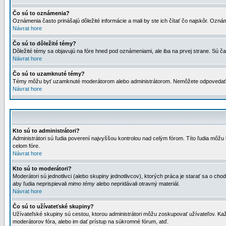
Čo sú to oznámenia?
Oznámenia často prinášajú dôležité informácie a mali by ste ich čítať čo najskôr. Ozná
Návrat hore
Čo sú to dôležité témy?
Dôležité témy sa objavujú na fóre hned pod oznámeniami, ale iba na prvej strane. Sú čas
Návrat hore
Čo sú to uzamknuté témy?
Témy môžu byť uzamknuté moderátorom alebo administrátorom. Nemôžete odpovedať n
Návrat hore
Kto sú to administrátori?
Administrátori sú ľudia poverení najvyššou kontrolou nad celým fórom. Títo ľudia môž
celom fóre.
Návrat hore
Kto sú to moderátori?
Moderátori sú jednotlivci (alebo skupiny jednotlivcov), ktorých práca je starať sa o
aby ľudia neprispievali
mimo témy
alebo nepridávali otravný materiál.
Návrat hore
Čo sú to užívateťské skupiny?
Užívateľské skupiny sú cestou, ktorou administrátori môžu zoskupovať užívateľov. Kaž
moderátorov fóra, alebo im dať prístup na súkromné fórum, atď.