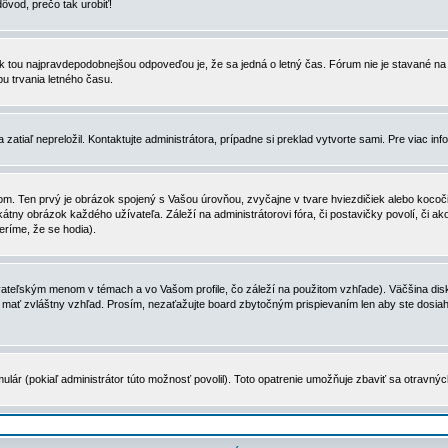
dôvod, prečo tak urobiť!
, tak tou najpravdepodobnejšou odpoveďou je, že sa jedná o letný čas. Fórum nie je stavané
u trvania letného času.
zatiaľ nepreložil. Kontaktujte administrátora, prípadne si preklad vytvorte sami. Pre viac in
. Ten prvý je obrázok spojený s Vašou úrovňou, zvyčajne v tvare hviezdičiek alebo kocočiek
tny obrázok každého užívateľa. Záleží na administrátorovi fóra, či postavičky povolí, či ak
eríme, že se hodia).
ateľským menom v témach a vo Vašom profile, čo záleží na použitom vzhľade). Väčšina disk
ôže mať zvláštny vzhľad. Prosím, nezaťažujte board zbytočným prispievaním len aby ste dosi
ulár (pokiaľ administrátor túto možnosť povolil). Toto opatrenie umožňuje zbaviť sa otravný