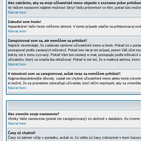
Ako zabránim, aby sa moje užívateľské meno objavilo v zozname práve prihlás
Vo Vašom nastavení nájdete možnosť
Skryť Vašu prítomnosť vo fóre
, pokiaľ túto mož
Návrat hore
Zabudol som heslo!
Nepanikárte! Vaše heslo môžeme obnovit. V tomto prípade stlačte na prihlasovacej strá
Návrat hore
Zaregistroval som sa, ale nemôžem sa prihlásiť!
Najskôr skontrolujte, že zadávate správne užívateľské meno a heslo. Pokiaľ sú v poria
postupovať podľa zaslaných inštrukcií. Pokiaľ toto nie je ten prípad, potom Váš účet mu
boli by ste k tomu vyzvaný. Pokiaľ Vám bol zaslaný e-mail, postupujte podľa inštrukcií
užívateľov, ktorý sa snažia iba obťažovať. Pokiaľ si ste istí, že e-mailová adresa, ktorú 
Návrat hore
V minulosti som sa zaregistroval, avšak teraz sa nemôžem prihlásiť!
Najpravdepodobnejšie dôvody: zadali ste chybné uživateľské meno alebo heslo (skontroluj
to bežné, že sa pravidelne odstraňujú užívatelia, ktorí ničím neprispeli, aby sa zmenši
Návrat hore
Ako zmením svoje nastavenia?
Všetky Vaše nastavenia (pokiaľ ste zaregistrovaný) sú uložené v databáze. Ku zmene s
Návrat hore
Časy sú chybné!
Časy sú takmer vždy v poriadku, avšak to, čo vidíte sú časy zobrazené v inom časo