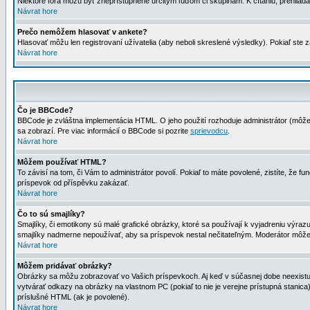
Niektoré fóra môžu byť zneprístupnené určitým ľuďom či skupinám. K čítaniu, prehliadani
Návrat hore
Prečo nemôžem hlasovať v ankete?
Hlasovať môžu len registrovaní užívatelia (aby neboli skreslené výsledky). Pokiaľ st
Návrat hore
Čo je BBCode?
BBCode je zvláštna implementácia HTML. O jeho použití rozhoduje administrátor (môžet
sa zobrazí. Pre viac informácií o BBCode si pozrite
sprievodcu
.
Návrat hore
Môžem používať HTML?
To závisí na tom, či Vám to administrátor povolí. Pokiaľ to máte povolené, zistíte, že fun
príspevok od příspěvku zakázať.
Návrat hore
Čo to sú smajlíky?
Smajlíky, či emotikony sú malé grafické obrázky, ktoré sa používají k vyjadreniu výra
smajlíky nadmerne nepoužívať, aby sa príspevok nestal nečitateľným. Moderátor môž
Návrat hore
Môžem pridávať obrázky?
Obrázky sa môžu zobrazovať vo Vašich príspevkoch. Aj keď v súčasnej dobe neexistuje
vytvárať odkazy na obrázky na vlastnom PC (pokiaľ to nie je verejne prístupná stani
príslušné HTML (ak je povolené).
Návrat hore