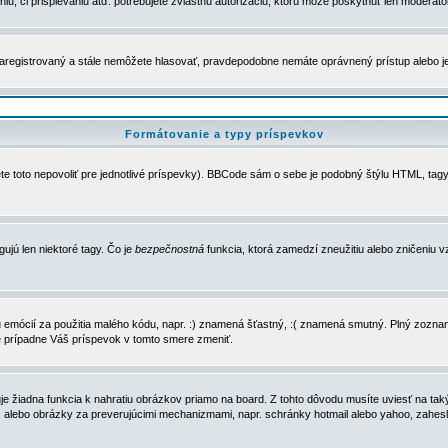
u, či prispievaniu atď. potrebujete zvláštnu autorizáciu, ktorú môže poskytnúť len moderátor 
e zaregistrovaný a stále nemôžete hlasovať, pravdepodobne nemáte oprávnený prístup alebo 
Formátovanie a typy príspevkov
e toto nepovoliť pre jednotlivé príspevky). BBCode sám o sebe je podobný štýlu HTML, tagy
gujú len niektoré tagy. Čo je
bezpečnostná
funkcia, ktorá zamedzí zneužitiu alebo zničeniu 
zu emócií za použitia malého kódu, napr. :) znamená šťastný, :( znamená smutný. Plný zozna
e prípadne Váš príspevok v tomto smere zmeniť.
 žiadna funkcia k nahratiu obrázkov priamo na board. Z tohto dôvodu musíte uviesť na taký
ca) alebo obrázky za preverujúcimi mechanizmami, napr. schránky hotmail alebo yahoo, zahe