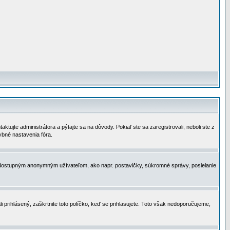
tujte administrátora a pýtajte sa na dôvody. Pokiaľ ste sa zaregistrovali, neboli ste z
ybné nastavenia fóra.
 nedostupným anonymným užívateľom, ako napr. postavičky, súkromné správy, posielanie
i prihlásený, zaškrtnite toto políčko, keď se prihlasujete. Toto však nedoporučujeme,