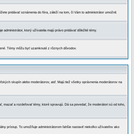
žete pridávať oznámenia do fóra, záleží na tom, či Vám to administrátor umožnil.
 administrátor, ktorý užívatelia majú právo pridávať dôležité témy.
čené. Témy môžu byť uzamknuté z rôznych dôvodov.
teľských skupín alebo moderátorov, atď. Majú tiež všetky oprávnenia moderátorov na
ť, mazať a rozdeľovať témy, ktoré spravujú. Dá sa povedať, že moderátori sú od toho,
lny prístup. To umožňuje administrátorom ľahšie nastaviť niekoľko užívateľov ako