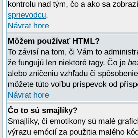
kontrolu nad tým, čo a ako sa zobrazí
sprievodcu
.
Návrat hore
Môžem používať HTML?
To závisí na tom, či Vám to administrá
že fungujú len niektoré tagy. Čo je
be
alebo zničeniu vzhľadu či spôsobeni
môžete túto voľbu príspevok od přís
Návrat hore
Čo to sú smajlíky?
Smajlíky, či emotikony sú malé grafic
výrazu emócií za použitia malého kód