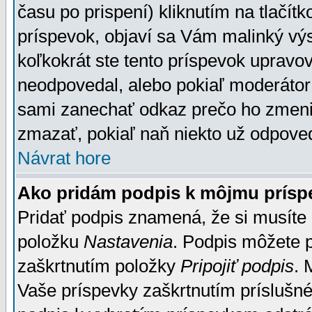
času po prispení) kliknutím na tlačít
príspevok, objaví sa Vám malinký výs
koľkokrát ste tento príspevok upravova
neodpovedal, alebo pokiaľ moderátor č
sami zanechať odkaz prečo ho zmenil
zmazať, pokiaľ naň niekto už odpoved
Návrat hore
Ako pridám podpis k môjmu prísp
Pridať podpis znamená, že si musíte n
položku
Nastavenia
. Podpis môžete 
zaškrtnutím položky
Pripojiť podpis
. 
Vaše príspevky zaškrtnutím príslušné