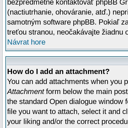
bezpredmetné kontaktovať phpBB Grou
(nactiutrhanie, ohováranie, atď.) ne
samotným software phpBB. Pokiaľ zaš
treťou stranou, neočakávajte žiadnu
Návrat hore
How do I add an attachment?
You can add attachments when you p
Attachment
form below the main post
the standard Open dialogue window fo
file you want to attach, select it and
your liking and/or the correct proced