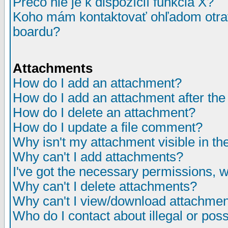
Prečo nie je k dispozícií funkcia X?
Koho mám kontaktovať ohľadom otrav
boardu?
Attachments
How do I add an attachment?
How do I add an attachment after the i
How do I delete an attachment?
How do I update a file comment?
Why isn't my attachment visible in th
Why can't I add attachments?
I've got the necessary permissions, 
Why can't I delete attachments?
Why can't I view/download attachme
Who do I contact about illegal or poss