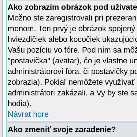
Ako zobrazím obrázok pod užíva
Možno ste zaregistrovali pri prezera
menom. Ten prvý je obrázok spojený 
hviezdičiek alebo kocočiek ukazujúcic
Vašu pozíciu vo fóre. Pod ním sa m
"postavička" (avatar), čo je vlastne 
administrátorovi fóra, či postavičky p
zobrazia). Pokiaľ nemôžete využívať 
administrátori zakázali, a Vy by ste 
hodia).
Návrat hore
Ako zmeniť svoje zaradenie?