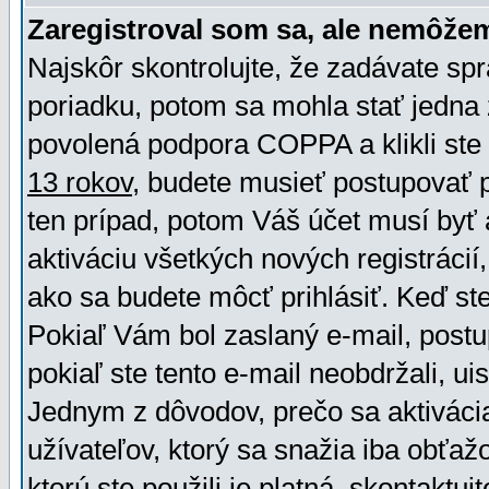
Zaregistroval som sa, ale nemôžem
Najskôr skontrolujte, že zadávate sp
poriadku, potom sa mohla stať jedna 
povolená podpora COPPA a klikli ste 
13 rokov
, budete musieť postupovať po
ten prípad, potom Váš účet musí byť 
aktiváciu všetkých nových registráci
ako sa budete môcť prihlásiť. Keď ste 
Pokiaľ Vám bol zaslaný e-mail, postu
pokiaľ ste tento e-mail neobdržali, ui
Jednym z dôvodov, prečo sa aktiváci
užívateľov, ktorý sa snažia iba obťažo
ktorú ste použili je platná, skontaktuj