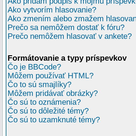
Ako pridám podpis k môjmu príspev
Ako vytvorím hlasovanie?
Ako zmením alebo zmažem hlasovan
Prečo sa nemôžem dostať k fóru?
Prečo nemôžem hlasovať v ankete?
Formátovanie a typy príspevkov
Čo je BBCode?
Môžem používať HTML?
Čo to sú smajlíky?
Môžem pridávať obrázky?
Čo sú to oznámenia?
Čo sú to dôležité témy?
Čo sú to uzamknuté témy?