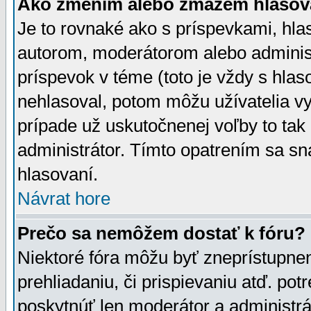
Ako zmením alebo zmažem hlasov
Je to rovnaké ako s príspevkami, h
autorom, moderátorom alebo administ
príspevok v téme (toto je vždy s hlas
nehlasoval, potom môžu užívatelia v
prípade už uskutočnenej voľby to tak
administrátor. Tímto opatrením sa sn
hlasovaní.
Návrat hore
Prečo sa nemôžem dostať k fóru?
Niektoré fóra môžu byť zneprístupnen
prehliadaniu, či prispievaniu atď. pot
poskytnúť len moderátor a administrát