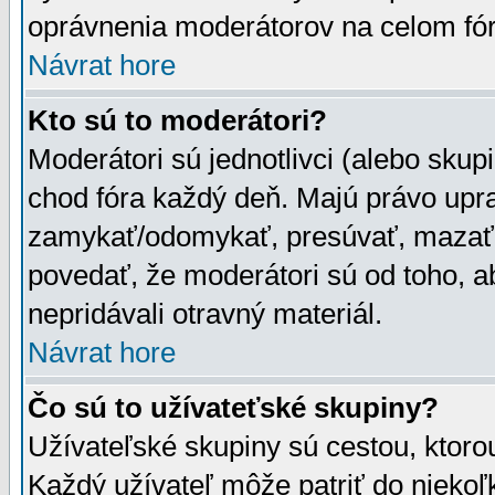
oprávnenia moderátorov na celom fór
Návrat hore
Kto sú to moderátori?
Moderátori sú jednotlivci (alebo skupi
chod fóra každý deň. Majú právo upr
zamykať/odomykať, presúvať, mazať a
povedať, že moderátori sú od toho, a
nepridávali otravný materiál.
Návrat hore
Čo sú to užívateťské skupiny?
Užívateľské skupiny sú cestou, ktoro
Každý užívateľ môže patriť do nieko