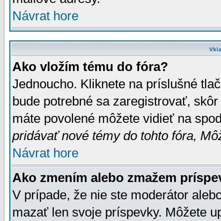
Návrat hore
Vkl
Ako vložím tému do fóra?
Jednoucho. Kliknete na príslušné tla
bude potrebné sa zaregistrovať, skôr 
máte povolené môžete vidieť na spodn
pridávať nové témy do tohto fóra, Môž
Návrat hore
Ako zmením alebo zmažem príspe
V prípade, že nie ste moderátor aleb
mazať len svoje príspevky. Môžete u