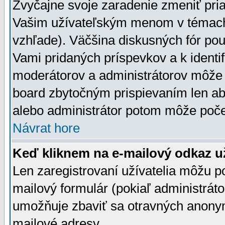
Zvyčajne svoje zaradenie zmeniť pr
Vašim užívateľským menom v témach 
vzhľade). Väčšina diskusných fór pou
Vami pridaných príspevkov a k identif
moderátorov a administrátorov môže 
board zbytočným prispievaním len aby
alebo administrátor potom môže počet
Návrat hore
Keď kliknem na e-mailový odkaz už
Len zaregistrovaní užívatelia môžu p
mailový formulár (pokiaľ administráto
umožňuje zbaviť sa otravných anonym
mailové adresy.