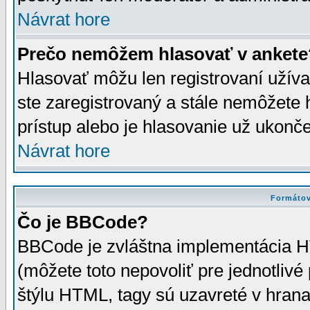
Návrat hore
Prečo nemôžem hlasovať v ankete
Hlasovať môžu len registrovaní užívat
ste zaregistrovaný a stále nemôžet
prístup alebo je hlasovanie už ukonč
Návrat hore
Formátov
Čo je BBCode?
BBCode je zvláštna implementácia HT
(môžete toto nepovoliť pre jednotli
štýlu HTML, tagy sú uzavreté v hrana