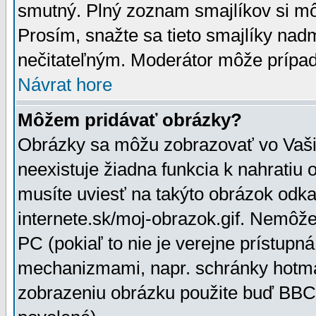
smutný. Plný zoznam smajlíkov si mô
Prosím, snažte sa tieto smajlíky nad
nečitateľným. Moderátor môže prípa
Návrat hore
Môžem pridávať obrázky?
Obrázky sa môžu zobrazovať vo Vaši
neexistuje žiadna funkcia k nahratiu
musíte uviesť na takýto obrázok odka
internete.sk/moj-obrazok.gif. Nemôž
PC (pokiaľ to nie je verejne prístupn
mechanizmami, napr. schránky hotmai
zobrazeniu obrázku použite buď BBCo