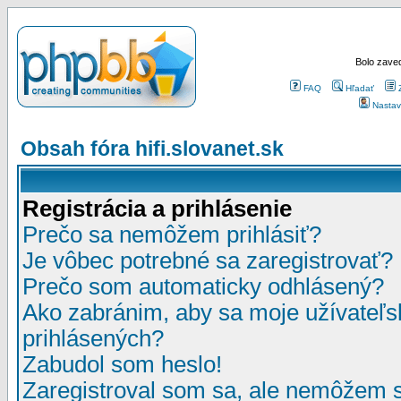
Bolo zaved
FAQ
Hľadať
Nastav
Obsah fóra hifi.slovanet.sk
Registrácia a prihlásenie
Prečo sa nemôžem prihlásiť?
Je vôbec potrebné sa zaregistrovať?
Prečo som automaticky odhlásený?
Ako zabránim, aby sa moje užívateľ
prihlásených?
Zabudol som heslo!
Zaregistroval som sa, ale nemôžem sa