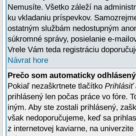
Nemusíte. Všetko záleží na administrá
ku vkladaniu príspevkov. Samozrejme
ostatným službám nedostupným anon
súkromné správy, posielanie e-mailov
Vrele Vám teda registráciu doporučuj
Návrat hore
Prečo som automaticky odhlásen
Pokiaľ nezaškrtnete tlačítko
Prihlásiť
prihlásený len počas práce vo fóre. 
iným. Aby ste zostali prihlásený, zaškr
však nedoporučujeme, keď sa prihlasuj
z internetovej kaviarne, na univerzite 