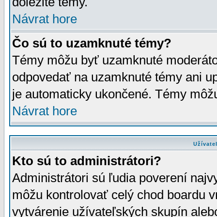
dôležité témy.
Návrat hore
Čo sú to uzamknuté témy?
Témy môžu byť uzamknuté moderáto
odpovedať na uzamknuté témy ani up
je automaticky ukončené. Témy môžu
Návrat hore
Užívate
Kto sú to administrátori?
Administrátori sú ľudia poverení najv
môžu kontrolovať celý chod boardu v
vytvárenie užívateľských skupín aleb