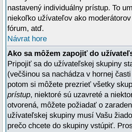
nastavený individuálny prístup. To u
niekoľko užívateľov ako moderátorov 
fórum, atď.
Návrat hore
Ako sa môžem zapojiť do užívateľ
Pripojiť sa do užívateľskej skupiny s
(večšinou sa nachádza v hornej časti 
potom si môžete prezrieť všetky sku
prístup
, niektoré sú uzavreté a niekt
otvorená, môžete požiadať o zaradeni
užívateľskej skupiny musí Vašu žiado
prečo chcete do skupiny vstúpiť. Pro