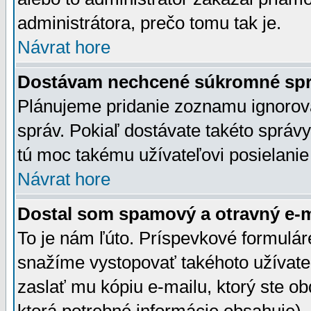
administrátora, prečo tomu tak je.
Návrat hore
Dostávam nechcené súkromné spr
Plánujeme pridanie zoznamu ignorov
správ. Pokiaľ dostávate takéto správy
tú moc takému užívateľovi posielanie
Návrat hore
Dostal som spamový a otravný e-ma
To je nám ľúto. Príspevkové formulá
snažíme vystopovať takéhoto užívateľ
zaslať mu kópiu e-mailu, ktorý ste obdr