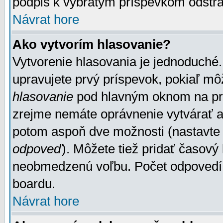
podpis k vybratým príspevkom odstrá
Návrat hore
Ako vytvorím hlasovanie?
Vytvorenie hlasovania je jednoduché.
upravujete prvý príspevok, pokiaľ môž
hlasovanie
pod hlavným oknom na prid
zrejme nemáte oprávnenie vytvárať an
potom aspoň dve možnosti (nastavte 
odpoveď
). Môžete tiež pridať časový
neobmedzenú voľbu. Počet odpovedí, 
boardu.
Návrat hore