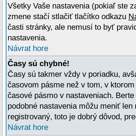
Všetky Vaše nastavenia (pokiaľ ste z
zmene stačí stlačiť tlačítko odkazu
N
časti stránky, ale nemusí to byť prav
nastavenia.
Návrat hore
Časy sú chybné!
Časy sú takmer vždy v poriadku, avša
časovom pásme než v tom, v ktorom s
časové pásmo v nastaveniach. Bert
podobné nastavenia môžu meniť len re
registrovaný, toto je dobrý dôvod, pre
Návrat hore