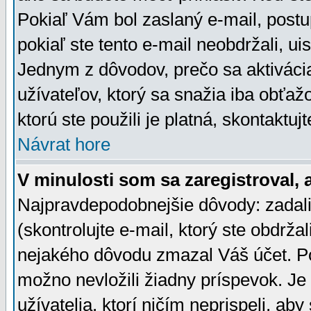
Pokiaľ Vám bol zaslaný e-mail, postu
pokiaľ ste tento e-mail neobdržali, ui
Jednym z dôvodov, prečo sa aktiváci
užívateľov, ktorý sa snažia iba obťažo
ktorú ste použili je platná, skontaktuj
Návrat hore
V minulosti som sa zaregistroval, 
Najpravdepodobnejšie dôvody: zadali
(skontrolujte e-mail, ktorý ste obdržali
nejakého dôvodu zmazal Váš účet. Pok
možno nevložili žiadny príspevok. Je 
užívatelia, ktorí ničím neprispeli, a