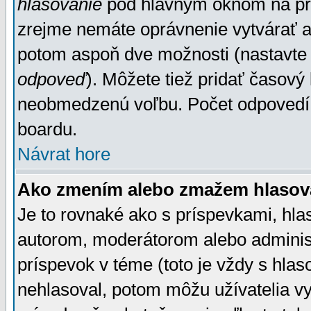
hlasovanie
pod hlavným oknom na prid
zrejme nemáte oprávnenie vytvárať an
potom aspoň dve možnosti (nastavte 
odpoveď
). Môžete tiež pridať časový
neobmedzenú voľbu. Počet odpovedí, 
boardu.
Návrat hore
Ako zmením alebo zmažem hlasov
Je to rovnaké ako s príspevkami, h
autorom, moderátorom alebo administ
príspevok v téme (toto je vždy s hlas
nehlasoval, potom môžu užívatelia v