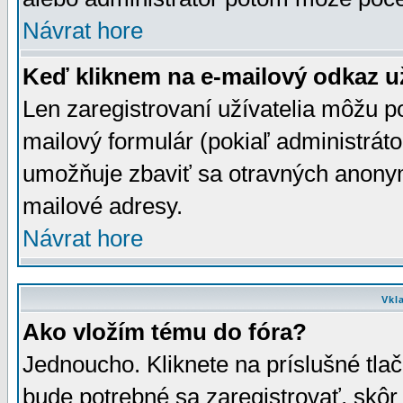
Návrat hore
Keď kliknem na e-mailový odkaz už
Len zaregistrovaní užívatelia môžu p
mailový formulár (pokiaľ administráto
umožňuje zbaviť sa otravných anonym
mailové adresy.
Návrat hore
Vkl
Ako vložím tému do fóra?
Jednoucho. Kliknete na príslušné tla
bude potrebné sa zaregistrovať, skôr 