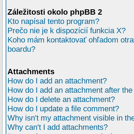
Záležitosti okolo phpBB 2
Kto napísal tento program?
Prečo nie je k dispozícií funkcia X?
Koho mám kontaktovať ohľadom otrav
boardu?
Attachments
How do I add an attachment?
How do I add an attachment after the i
How do I delete an attachment?
How do I update a file comment?
Why isn't my attachment visible in th
Why can't I add attachments?