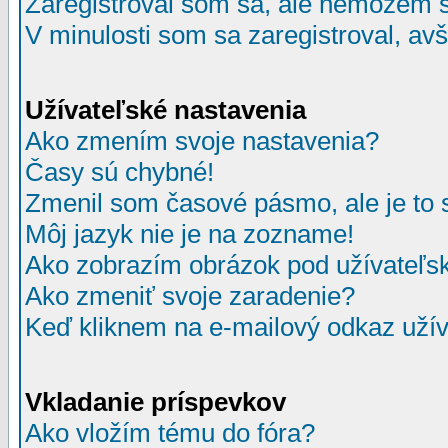
Zaregistroval som sa, ale nemôžem sa
V minulosti som sa zaregistroval, av
Užívateľské nastavenia
Ako zmením svoje nastavenia?
Časy sú chybné!
Zmenil som časové pásmo, ale je to 
Môj jazyk nie je na zozname!
Ako zobrazím obrázok pod užívate
Ako zmeniť svoje zaradenie?
Keď kliknem na e-mailový odkaz užív
Vkladanie príspevkov
Ako vložím tému do fóra?