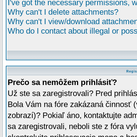
I've got the necessary permissions, 
Why can't I delete attachments?
Why can't I view/download attachme
Who do I contact about illegal or poss
Regis
Prečo sa nemôžem prihlásiť?
Už ste sa zaregistrovali? Pred prihlá
Bola Vám na fóre zakázaná činnosť (
zobrazí)? Pokiaľ áno, kontaktujte adm
sa zaregistrovali, neboli ste z fóra v