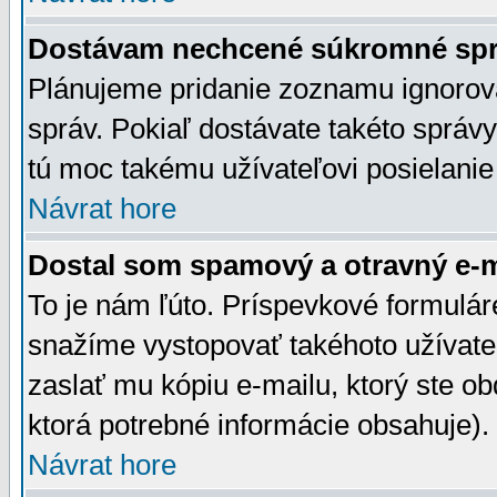
Dostávam nechcené súkromné spr
Plánujeme pridanie zoznamu ignorov
správ. Pokiaľ dostávate takéto správy
tú moc takému užívateľovi posielanie
Návrat hore
Dostal som spamový a otravný e-ma
To je nám ľúto. Príspevkové formulá
snažíme vystopovať takéhoto užívateľ
zaslať mu kópiu e-mailu, ktorý ste obdr
ktorá potrebné informácie obsahuje)
Návrat hore