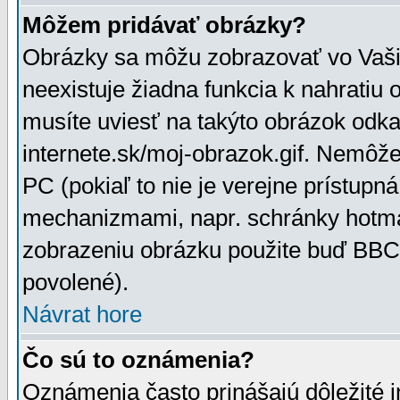
Môžem pridávať obrázky?
Obrázky sa môžu zobrazovať vo Vaši
neexistuje žiadna funkcia k nahratiu
musíte uviesť na takýto obrázok odka
internete.sk/moj-obrazok.gif. Nemôž
PC (pokiaľ to nie je verejne prístupn
mechanizmami, napr. schránky hotmai
zobrazeniu obrázku použite buď BBCo
povolené).
Návrat hore
Čo sú to oznámenia?
Oznámenia často prinášajú dôležité in