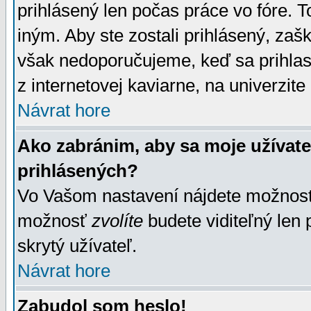
prihlásený len počas práce vo fóre. 
iným. Aby ste zostali prihlásený, zaškr
však nedoporučujeme, keď sa prihlasuj
z internetovej kaviarne, na univerzite 
Návrat hore
Ako zabránim, aby sa moje užívat
prihlásených?
Vo Vašom nastavení nájdete možno
možnosť
zvolíte
budete viditeľný len 
skrytý užívateľ.
Návrat hore
Zabudol som heslo!