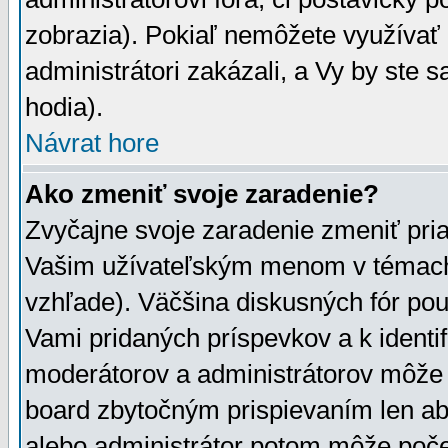
zobrazia). Pokiaľ nemôžete využívať 
administrátori zakázali, a Vy by ste 
hodia).
Návrat hore
Ako zmeniť svoje zaradenie?
Zvyčajne svoje zaradenie zmeniť pr
Vašim užívateľským menom v témach 
vzhľade). Väčšina diskusných fór pou
Vami pridaných príspevkov a k identif
moderátorov a administrátorov môže 
board zbytočným prispievaním len aby
alebo administrátor potom môže počet