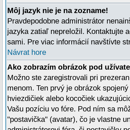
Môj jazyk nie je na zozname!
Pravdepodobne administrátor nenainšt
jazyka zatiaľ nepreložil. Kontaktujte 
sami. Pre viac informácií navštívte s
Návrat hore
Ako zobrazím obrázok pod užíva
Možno ste zaregistrovali pri prezera
menom. Ten prvý je obrázok spojený 
hviezdičiek alebo kocočiek ukazujúcic
Vašu pozíciu vo fóre. Pod ním sa m
"postavička" (avatar), čo je vlastne 
administrátorovi fóra, či postavičky p