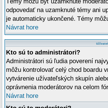
Témy môžu byť uzamknuté moderáto
odpovedať na uzamknuté témy ani up
je automaticky ukončené. Témy môžu
Návrat hore
Užívate
Kto sú to administrátori?
Administrátori sú ľudia poverení najv
môžu kontrolovať celý chod boardu v
vytvárenie užívateľských skupín aleb
oprávnenia moderátorov na celom fór
Návrat hore