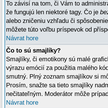
To závisí na tom, či Vám to administrá
že fungujú len niektoré tagy. Čo je
be
alebo zničeniu vzhľadu či spôsobeni
môžete túto voľbu príspevok od přís
Návrat hore
Čo to sú smajlíky?
Smajlíky, či emotikony sú malé grafic
výrazu emócií za použitia malého kód
smutný. Plný zoznam smajlíkov si mô
Prosím, snažte sa tieto smajlíky nad
nečitateľným. Moderátor môže prípa
Návrat hore