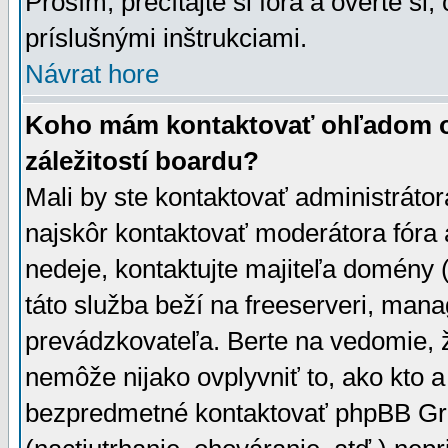
Prosím, prečítajte si fóra a overte si,
príslušnými inštrukciami.
Návrat hore
Koho mám kontaktovať ohľadom ot
záležitostí boardu?
Mali by ste kontaktovať administrátor
najskôr kontaktovať moderátora fóra a
nedeje, kontaktujte majiteľa domény 
táto služba beží na freeserveri, man
prevádzkovateľa. Berte na vedomie
nemôže nijako ovplyvniť to, ako kto 
bezpredmetné kontaktovať phpBB Grou