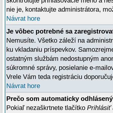
skontrolujte prihlasovacie meno a he
nie je, kontaktujte administrátora, 
Návrat hore
Je vôbec potrebné sa zaregistrova
Nemusíte. Všetko záleží na administrá
ku vkladaniu príspevkov. Samozrejme
ostatným službám nedostupným anon
súkromné správy, posielanie e-mailov
Vrele Vám teda registráciu doporučuj
Návrat hore
Prečo som automaticky odhlásen
Pokiaľ nezaškrtnete tlačítko
Prihlásiť