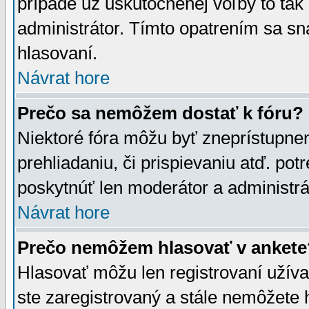
prípade už uskutočnenej voľby to tak
administrátor. Tímto opatrením sa sn
hlasovaní.
Návrat hore
Prečo sa nemôžem dostať k fóru?
Niektoré fóra môžu byť zneprístupnen
prehliadaniu, či prispievaniu atď. pot
poskytnúť len moderátor a administrát
Návrat hore
Prečo nemôžem hlasovať v ankete
Hlasovať môžu len registrovaní užívat
ste zaregistrovaný a stále nemôžet