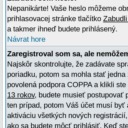
Nepanikárte! Vaše heslo môžeme obno
prihlasovacej stránke tlačítko
Zabudli
a takmer ihneď budete prihlásený.
Návrat hore
Zaregistroval som sa, ale nemôžem
Najskôr skontrolujte, že zadávate sp
poriadku, potom sa mohla stať jedna 
povolená podpora COPPA a klikli ste 
13 rokov
, budete musieť postupovať po
ten prípad, potom Váš účet musí byť 
aktiváciu všetkých nových registráci
ako sa budete môcť prihlásiť. Keď ste 