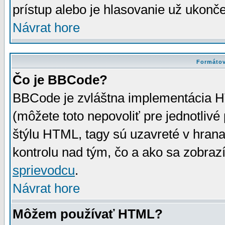
prístup alebo je hlasovanie už ukonč
Návrat hore
Formátov
Čo je BBCode?
BBCode je zvláštna implementácia HT
(môžete toto nepovoliť pre jednotli
štýlu HTML, tagy sú uzavreté v hrana
kontrolu nad tým, čo a ako sa zobrazí
sprievodcu
.
Návrat hore
Môžem používať HTML?