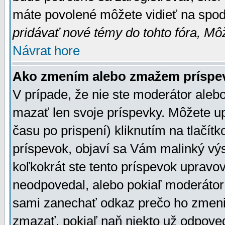
máte povolené môžete vidieť na spodn
pridávať nové témy do tohto fóra, Môž
Návrat hore
Ako zmením alebo zmažem príspe
V prípade, že nie ste moderátor aleb
mazať len svoje príspevky. Môžete u
času po prispení) kliknutím na tlačít
príspevok, objaví sa Vám malinký výs
koľkokrát ste tento príspevok upravova
neodpovedal, alebo pokiaľ moderátor č
sami zanechať odkaz prečo ho zmenil
zmazať, pokiaľ naň niekto už odpoved