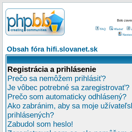
Bolo zaved
FAQ
Hľadať
Nastav
Obsah fóra hifi.slovanet.sk
Registrácia a prihlásenie
Prečo sa nemôžem prihlásiť?
Je vôbec potrebné sa zaregistrovať?
Prečo som automaticky odhlásený?
Ako zabránim, aby sa moje užívateľ
prihlásených?
Zabudol som heslo!