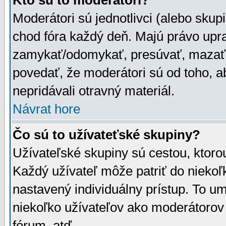
Kto sú to moderátori?
Moderátori sú jednotlivci (alebo skupi
chod fóra každý deň. Majú právo upr
zamykať/odomykať, presúvať, mazať a
povedať, že moderátori sú od toho, a
nepridávali otravný materiál.
Návrat hore
Čo sú to užívateťské skupiny?
Užívateľské skupiny sú cestou, ktoro
Každý užívateľ môže patriť do nieko
nastavený individuálny prístup. To u
niekoľko užívateľov ako moderátorov 
fórum, atď.