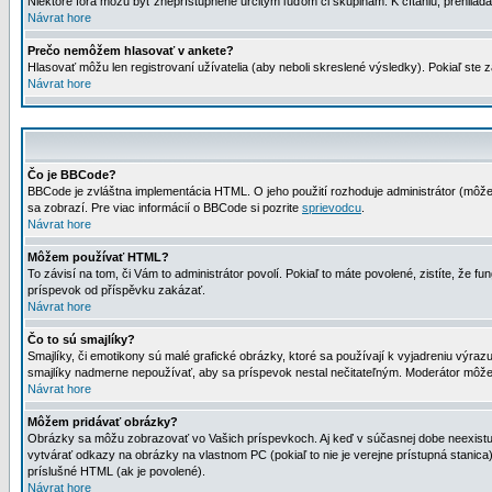
Niektoré fóra môžu byť zneprístupnené určitým ľuďom či skupinám. K čítaniu, prehliadani
Návrat hore
Prečo nemôžem hlasovať v ankete?
Hlasovať môžu len registrovaní užívatelia (aby neboli skreslené výsledky). Pokiaľ st
Návrat hore
Čo je BBCode?
BBCode je zvláštna implementácia HTML. O jeho použití rozhoduje administrátor (môžet
sa zobrazí. Pre viac informácií o BBCode si pozrite
sprievodcu
.
Návrat hore
Môžem používať HTML?
To závisí na tom, či Vám to administrátor povolí. Pokiaľ to máte povolené, zistíte, že fun
príspevok od příspěvku zakázať.
Návrat hore
Čo to sú smajlíky?
Smajlíky, či emotikony sú malé grafické obrázky, ktoré sa používají k vyjadreniu výra
smajlíky nadmerne nepoužívať, aby sa príspevok nestal nečitateľným. Moderátor môž
Návrat hore
Môžem pridávať obrázky?
Obrázky sa môžu zobrazovať vo Vašich príspevkoch. Aj keď v súčasnej dobe neexistuje
vytvárať odkazy na obrázky na vlastnom PC (pokiaľ to nie je verejne prístupná stani
príslušné HTML (ak je povolené).
Návrat hore