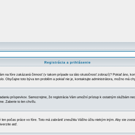
Registrácia a prihlásenie
ám na fóre zakázaná činnosť (v takom prípade sa táto skutočnosť zobrazí)? Pokiaľ áno, kontak
eslo. Obyčajne toto býva ten problém a pokiaľ nie je, kontaktujte administrátora, možno má ch
u vkladaniu príspevkov. Samozrejme, že registrácia Vám umožní prístup k ostatným službám
e. Zaberie to len chvíľu.
ý len počas práce vo fóre. Toto má zabrániť zneužitiu Vášho účtu niekým iným. Aby ste zostal
iverzite atď.