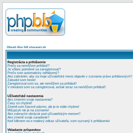
Obsah fóra hifi.slovanet.sk
Registrácia a prihlásenie
Prečo sa nemôžem prihlásiť?
Je vôbec potrebné sa zaregistrovať?
Prečo som automaticky odhlásený?
Ako zabránim, aby sa moje užívateľské meno objavilo v zozname práve prihlásených?
Zabudol som heslo!
Zaregistroval som sa, ale nemôžem sa prihlásiť!
V minulosti som sa zaregistroval, avšak teraz sa nemôžem prihlásiť!
Užívateľské nastavenia
Ako zmením svoje nastavenia?
Časy sú chybné!
Zmenil som časové pásmo, ale je to stále chybne!
Môj jazyk nie je na zozname!
Ako zobrazím obrázok pod užívateľským menom?
Ako zmeniť svoje zaradenie?
Keď kliknem na e-mailový odkaz užívateľa, som vyzvaný k prihláseniu!
Vkladanie príspevkov