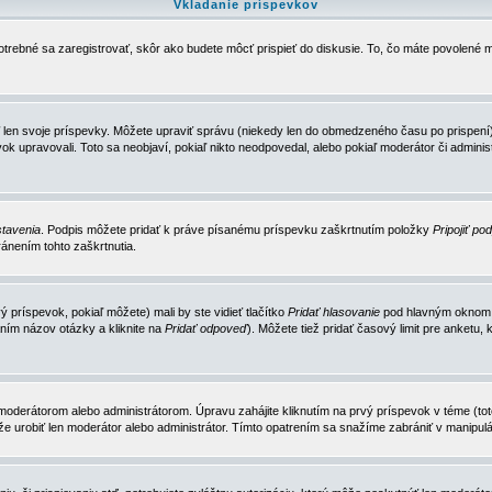
Vkladanie príspevkov
trebné sa zaregistrovať, skôr ako budete môcť prispieť do diskusie. To, čo máte povolené m
 len svoje príspevky. Môžete upraviť správu (niekedy len do obmedzeného času po prispení) 
k upravovali. Toto sa neobjaví, pokiaľ nikto neodpovedal, alebo pokiaľ moderátor či adminis
tavenia
. Podpis môžete pridať k práve písanému príspevku zaškrtnutím položky
Pripojiť po
ánením tohto zaškrtnutia.
 príspevok, pokiaľ môžete) mali by ste vidieť tlačítko
Pridať hlasovanie
pod hlavným oknom n
ním názov otázky a kliknite na
Pridať odpoveď
). Môžete tiež pridať časový limit pre anket
erátorom alebo administrátorom. Úpravu zahájite kliknutím na prvý príspevok v téme (toto 
e urobiť len moderátor alebo administrátor. Tímto opatrením sa snažíme zabrániť v manipulá