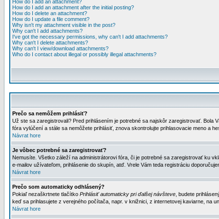
How do I add an attachment?
How do I add an attachment after the initial posting?
How do I delete an attachment?
How do I update a file comment?
Why isn't my attachment visible in the post?
Why can't I add attachments?
I've got the necessary permissions, why can't I add attachments?
Why can't I delete attachments?
Why can't I view/download attachments?
Who do I contact about illegal or possibly illegal attachments?
Prečo sa nemôžem prihlásiť?
Už ste sa zaregistrovali? Pred prihlásením je potrebné sa najskôr zaregistrovať. Bola V
fóra vylúčení a stále sa nemôžete prihlásiť, znova skontrolujte prihlasovacie meno a h
Návrat hore
Je vôbec potrebné sa zaregistrovať?
Nemusíte. Všetko záleží na administrátorovi fóra, či je potrebné sa zaregistrovať k
e-mailov užívateľom, prihlásenie do skupín, atď. Vrele Vám teda registráciu doporučujem
Návrat hore
Prečo som automaticky odhlásený?
Pokiaľ nezaškrtnete tlačítko
Prihlásiť automaticky pri ďalšej návšteve
, budete prihlásen
keď sa prihlasujete z verejného počítača, napr. v knižnici, z internetovej kaviarne, na un
Návrat hore