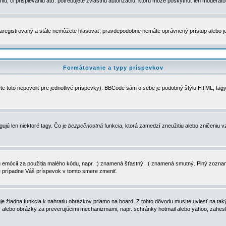
u, či prispievaniu atď. potrebujete zvláštnu autorizáciu, ktorú môže poskytnúť len moderátor 
e zaregistrovaný a stále nemôžete hlasovať, pravdepodobne nemáte oprávnený prístup alebo 
Formátovanie a typy príspevkov
e toto nepovoliť pre jednotlivé príspevky). BBCode sám o sebe je podobný štýlu HTML, tagy
gujú len niektoré tagy. Čo je
bezpečnostná
funkcia, ktorá zamedzí zneužitiu alebo zničeniu 
zu emócií za použitia malého kódu, napr. :) znamená šťastný, :( znamená smutný. Plný zozna
e prípadne Váš príspevok v tomto smere zmeniť.
 žiadna funkcia k nahratiu obrázkov priamo na board. Z tohto dôvodu musíte uviesť na taký
ca) alebo obrázky za preverujúcimi mechanizmami, napr. schránky hotmail alebo yahoo, zahe