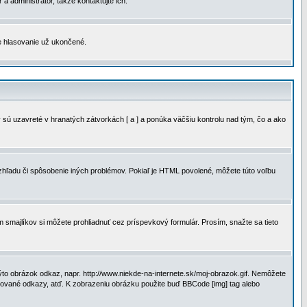
a administrátor, takže kontaktujte ich.
je hlasovanie už ukončené.
 sú uzavreté v hranatých zátvorkách [ a ] a ponúka väčšiu kontrolu nad tým, čo a ako
vzhľadu či spôsobenie iných problémov. Pokiaľ je HTML povolené, môžete túto voľbu
m smajlíkov si môžete prohliadnuť cez príspevkový formulár. Prosím, snažte sa tieto
to obrázok odkaz, napr. http://www.niekde-na-internete.sk/moj-obrazok.gif. Nemôžete
slované odkazy, atď. K zobrazeniu obrázku použite buď BBCode [img] tag alebo