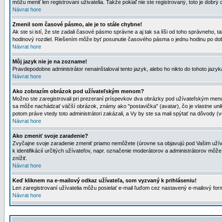
môžu meniť len registrovaní uživatelia. Takže pokiaľ nie ste registrovaný, toto je dobrý 
Návrat hore
Zmenil som časové pásmo, ale je to stále chybne!
Ak ste si istí, že ste zadali časové pásmo správne a aj tak sa líši od toho správneho
hodinový rozdiel. Riešením môže byť posunutie časového pásma o jednu hodinu po dob
Návrat hore
Môj jazyk nie je na zozname!
Pravdepodobne administrátor nenainštaloval tento jazyk, alebo ho nikto do tohoto jazyka 
Návrat hore
Ako zobrazím obrázok pod užívateľským menom?
Možno ste zaregistrovali pri prezeraní príspevkov dva obrázky pod užívateľským menom
sa môže nachádzať väčší obrázok, známy ako "postavička" (avatar), čo je vlastne uniká
potom práve vtedy toto administrátori zakázali, a Vy by ste sa mali spýtať na dôvody (v
Návrat hore
Ako zmeniť svoje zaradenie?
Zvyčajne svoje zaradenie zmeniť priamo nemôžete (úrovne sa objavujú pod Vašim užív
k identifikácií určitých užívateľov, napr. označenie moderátorov a administrátorov m
znížiť.
Návrat hore
Keď kliknem na e-mailový odkaz užívateľa, som vyzvaný k prihláseniu!
Len zaregistrovaní užívatelia môžu posielať e-mail ľuďom cez nastavený e-mailový form
Návrat hore