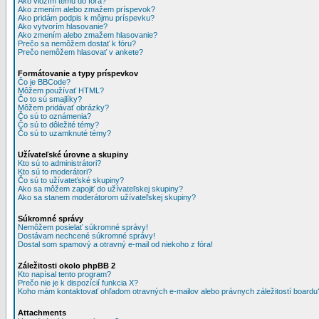
Ako vložím tému do fóra?
Ako zmením alebo zmažem príspevok?
Ako pridám podpis k môjmu príspevku?
Ako vytvorím hlasovanie?
Ako zmením alebo zmažem hlasovanie?
Prečo sa nemôžem dostať k fóru?
Prečo nemôžem hlasovať v ankete?
Formátovanie a typy príspevkov
Čo je BBCode?
Môžem používať HTML?
Čo to sú smajlíky?
Môžem pridávať obrázky?
Čo sú to oznámenia?
Čo sú to dôležité témy?
Čo sú to uzamknuté témy?
Užívateľské úrovne a skupiny
Kto sú to administrátori?
Kto sú to moderátori?
Čo sú to užívateťské skupiny?
Ako sa môžem zapojiť do užívateľskej skupiny?
Ako sa stanem moderátorom užívateľskej skupiny?
Súkromné správy
Nemôžem posielať súkromné správy!
Dostávam nechcené súkromné správy!
Dostal som spamový a otravný e-mail od niekoho z fóra!
Záležitosti okolo phpBB 2
Kto napísal tento program?
Prečo nie je k dispozícií funkcia X?
Koho mám kontaktovať ohľadom otravných e-mailov alebo právnych záležitostí boardu
Attachments