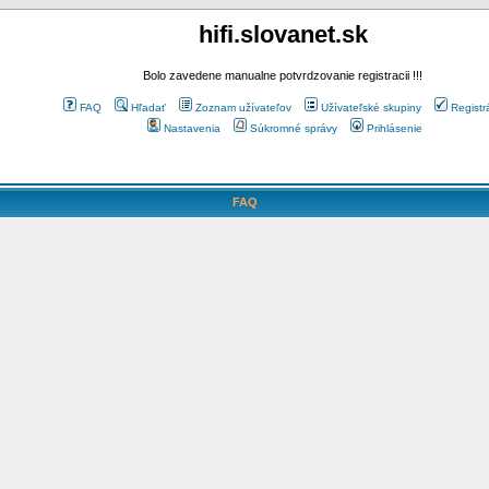
hifi.slovanet.sk
Bolo zavedene manualne potvrdzovanie registracii !!!
FAQ
Hľadať
Zoznam užívateľov
Užívateľské skupiny
Registr
Nastavenia
Súkromné správy
Prihlásenie
FAQ