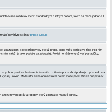
 na uplatňovanie rozdielov medzi štandardným a letným časom, takže sa môže jednať o 1
formácií navštívte stránky
phpBB Group
.
 ukazujúcich, koľko príspevkov ste už pridali, alebo Vašu pozíciu vo fóre. Pod ním
o s nimi naloží (v akej podobe sa zobrazia). Pokiaľ nemôžete využívať postavičky,
usných fór používa hodnotenie úrovní k rozlíšeniu počtu Vami pridaných príspevkov a
ahli vyššej úrovne. Moderátor alebo administrátor potom môže počet Vašich príspevkov
ch anonymných správ a robotov, ktorý zbierajú e-mailové adresy.