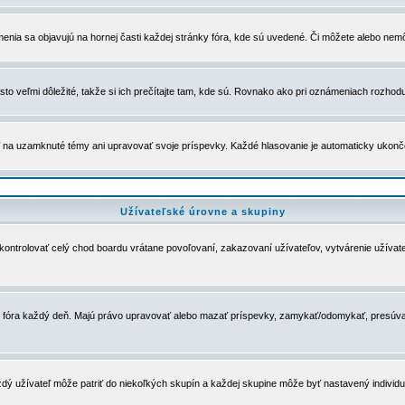
menia sa objavujú na hornej časti každej stránky fóra, kde sú uvedené. Či môžete alebo nemô
to veľmi dôležité, takže si ich prečítajte tam, kde sú. Rovnako ako pri oznámeniach rozhoduje
a uzamknuté témy ani upravovať svoje príspevky. Každé hlasovanie je automaticky ukon
Užívateľské úrovne a skupiny
u kontrolovať celý chod boardu vrátane povoľovaní, zakazovaní užívateľov, vytvárenie užíva
 chod fóra každý deň. Majú právo upravovať alebo mazať príspevky, zamykať/odomykať, presúva
dý užívateľ môže patriť do niekoľkých skupín a každej skupine môže byť nastavený individuá