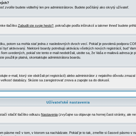
ených?
nosť
zvolíte
budete viditeľný len pre administrátorov. Budete počítáný ako skrytý užívateľ.
nke tlačítko
Zabudli ste svoje heslo?
, pokračujte podľa inštrukcií a takmer ihneď budete prih
dku, potom sa mohla stať jedna z nasledovných dvoch vecí. Pokiaľ je povolená podpora COPPA 
sí byť aktivovaný. Niektoré boardy potrebujú aktiváciu všetkých nových registrácií, buď Vami
 v ňom uvedených, pokiaľ ste tento e-mail neobdržali, uistite sa, že Vaša e-mailová adresa j
ste použili je platná, skontaktujte administrátora boardu.
te e-mail, ktorý ste obdržali pri registrácií) alebo administrátor z nejakého dôvodu zmazal 
la veľkosť databázy. Skúste sa zaregistrovať znova a zapojte sa do diskusií.
Užívateľské nastavenia
tačí stlačiť tlačítko odkazu
Nastavenia
(zvyčajne sa objavuje na hornej časti stránky, ale n
vom pásme než v tom, v ktorom sa nachádzate. Pokiaľ je to tak, zmeňte si časové pásmo v