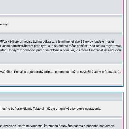
lásený.
a klikli ste pri registrácii na odkaz
... a je mi menej ako 13 rokov
, budete musieť
, alebo administrátorom pred tým, ako sa budete môcť prihlásiť. Keď ste sa registrovali,
e platná. Jednym z dôvodov, prečo sa aktivácia používa, je zmenšiť možnosť
nežiadúcich
Váš účet. Pokiaľ je to ten druhý prípad, potom ste možno nevložili žiadny príspevok. Je
emusí to byť pravidlom). Takto si môžete zmeniť všetky svoje nastavenia.
 nastaveniach. Berte na vedomie, že zmenu časového pásma a podobné nastavenia