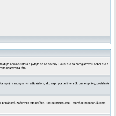
tujte administrátora a pýtajte sa na dôvody. Pokiaľ ste sa zaregistrovali, neboli ste z
ybné nastavenia fóra.
 nedostupným anonymným užívateľom, ako napr. postavičky, súkromné správy, posielanie
i prihlásený, zaškrtnite toto políčko, keď se prihlasujete. Toto však nedoporučujeme,