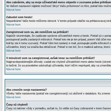
Ako zabránim, aby sa moje užívateľské meno objavilo v zozname práve prihlás
Vo Vašom nastavení nájdete možnosť
Skryť Vašu prítomnosť vo fóre
, pokiaľ túto mož
Návrat hore
Zabudol som heslo!
Nepanikárte! Vaše heslo môžeme obnovit. V tomto prípade stlačte na prihlasovacej strá
Návrat hore
Zaregistroval som sa, ale nemôžem sa prihlásiť!
Najskôr skontrolujte, že zadávate správne užívateľské meno a heslo. Pokiaľ sú v poria
postupovať podľa zaslaných inštrukcií. Pokiaľ toto nie je ten prípad, potom Váš účet mu
boli by ste k tomu vyzvaný. Pokiaľ Vám bol zaslaný e-mail, postupujte podľa inštrukcií
užívateľov, ktorý sa snažia iba obťažovať. Pokiaľ si ste istí, že e-mailová adresa, ktorú 
Návrat hore
V minulosti som sa zaregistroval, avšak teraz sa nemôžem prihlásiť!
Najpravdepodobnejšie dôvody: zadali ste chybné uživateľské meno alebo heslo (skontroluj
to bežné, že sa pravidelne odstraňujú užívatelia, ktorí ničím neprispeli, aby sa zmenši
Návrat hore
Ako zmením svoje nastavenia?
Všetky Vaše nastavenia (pokiaľ ste zaregistrovaný) sú uložené v databáze. Ku zmene s
Návrat hore
Časy sú chybné!
Časy sú takmer vždy v poriadku, avšak to, čo vidíte sú časy zobrazené v inom časo