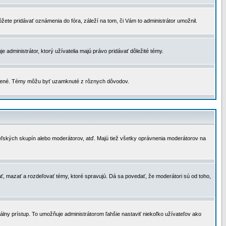
žete pridávať oznámenia do fóra, záleží na tom, či Vám to administrátor umožnil.
 administrátor, ktorý užívatelia majú právo pridávať dôležité témy.
čené. Témy môžu byť uzamknuté z rôznych dôvodov.
teľských skupín alebo moderátorov, atď. Majú tiež všetky oprávnenia moderátorov na
ť, mazať a rozdeľovať témy, ktoré spravujú. Dá sa povedať, že moderátori sú od toho,
lny prístup. To umožňuje administrátorom ľahšie nastaviť niekoľko užívateľov ako