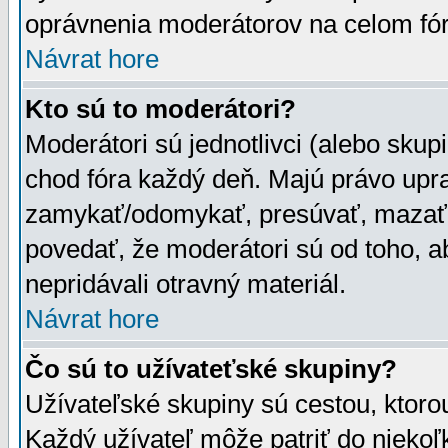
oprávnenia moderátorov na celom fór
Návrat hore
Kto sú to moderátori?
Moderátori sú jednotlivci (alebo skupi
chod fóra každý deň. Majú právo upr
zamykať/odomykať, presúvať, mazať a
povedať, že moderátori sú od toho, a
nepridávali otravný materiál.
Návrat hore
Čo sú to užívateťské skupiny?
Užívateľské skupiny sú cestou, ktoro
Každý užívateľ môže patriť do nieko