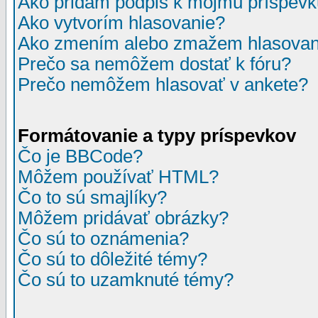
Ako pridám podpis k môjmu príspev
Ako vytvorím hlasovanie?
Ako zmením alebo zmažem hlasovan
Prečo sa nemôžem dostať k fóru?
Prečo nemôžem hlasovať v ankete?
Formátovanie a typy príspevkov
Čo je BBCode?
Môžem používať HTML?
Čo to sú smajlíky?
Môžem pridávať obrázky?
Čo sú to oznámenia?
Čo sú to dôležité témy?
Čo sú to uzamknuté témy?