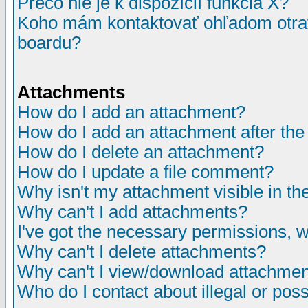
Prečo nie je k dispozícií funkcia X?
Koho mám kontaktovať ohľadom otrav
boardu?
Attachments
How do I add an attachment?
How do I add an attachment after the i
How do I delete an attachment?
How do I update a file comment?
Why isn't my attachment visible in th
Why can't I add attachments?
I've got the necessary permissions, 
Why can't I delete attachments?
Why can't I view/download attachme
Who do I contact about illegal or poss