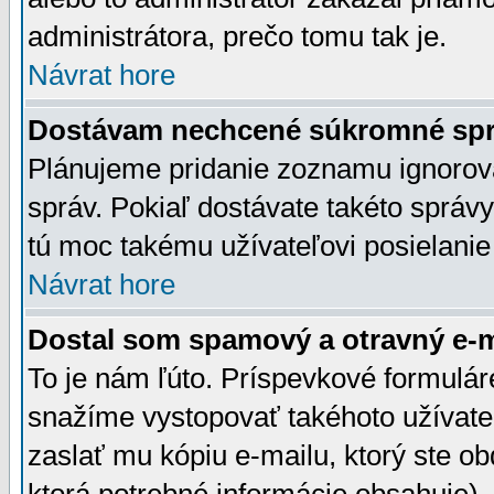
administrátora, prečo tomu tak je.
Návrat hore
Dostávam nechcené súkromné spr
Plánujeme pridanie zoznamu ignorov
správ. Pokiaľ dostávate takéto správy
tú moc takému užívateľovi posielanie
Návrat hore
Dostal som spamový a otravný e-ma
To je nám ľúto. Príspevkové formulá
snažíme vystopovať takéhoto užívateľ
zaslať mu kópiu e-mailu, ktorý ste obdr