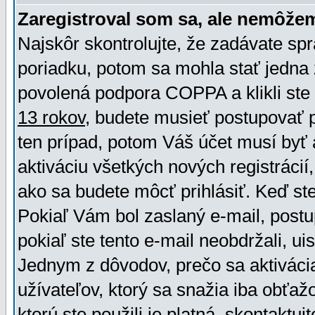
Zaregistroval som sa, ale nemôžem
Najskôr skontrolujte, že zadávate sp
poriadku, potom sa mohla stať jedna 
povolená podpora COPPA a klikli ste 
13 rokov
, budete musieť postupovať po
ten prípad, potom Váš účet musí byť 
aktiváciu všetkých nových registráci
ako sa budete môcť prihlásiť. Keď ste 
Pokiaľ Vám bol zaslaný e-mail, postu
pokiaľ ste tento e-mail neobdržali, ui
Jednym z dôvodov, prečo sa aktiváci
užívateľov, ktorý sa snažia iba obťažo
ktorú ste použili je platná, skontaktuj