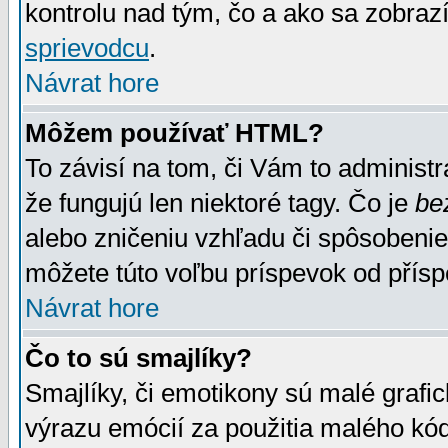
kontrolu nad tým, čo a ako sa zobrazí
sprievodcu
.
Návrat hore
Môžem používať HTML?
To závisí na tom, či Vám to administrá
že fungujú len niektoré tagy. Čo je
be
alebo zničeniu vzhľadu či spôsobeni
môžete túto voľbu príspevok od přís
Návrat hore
Čo to sú smajlíky?
Smajlíky, či emotikony sú malé grafic
výrazu emócií za použitia malého kód