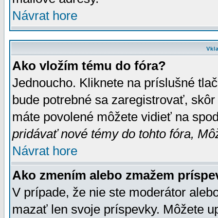
Návrat hore
Vkl
Ako vložím tému do fóra?
Jednoucho. Kliknete na príslušné tla
bude potrebné sa zaregistrovať, skôr 
máte povolené môžete vidieť na spodn
pridávať nové témy do tohto fóra, Môž
Návrat hore
Ako zmením alebo zmažem príspe
V prípade, že nie ste moderátor aleb
mazať len svoje príspevky. Môžete u