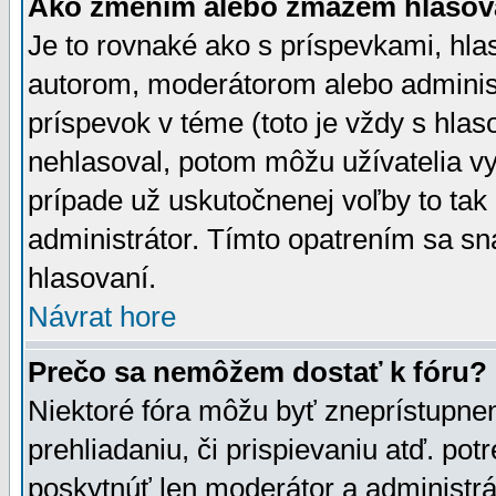
Ako zmením alebo zmažem hlasov
Je to rovnaké ako s príspevkami, h
autorom, moderátorom alebo administ
príspevok v téme (toto je vždy s hlas
nehlasoval, potom môžu užívatelia v
prípade už uskutočnenej voľby to tak
administrátor. Tímto opatrením sa sn
hlasovaní.
Návrat hore
Prečo sa nemôžem dostať k fóru?
Niektoré fóra môžu byť zneprístupnen
prehliadaniu, či prispievaniu atď. pot
poskytnúť len moderátor a administrát