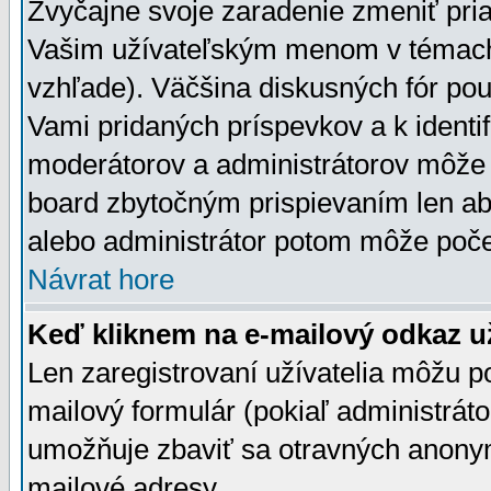
Zvyčajne svoje zaradenie zmeniť pr
Vašim užívateľským menom v témach 
vzhľade). Väčšina diskusných fór pou
Vami pridaných príspevkov a k identif
moderátorov a administrátorov môže 
board zbytočným prispievaním len aby
alebo administrátor potom môže počet
Návrat hore
Keď kliknem na e-mailový odkaz už
Len zaregistrovaní užívatelia môžu p
mailový formulár (pokiaľ administráto
umožňuje zbaviť sa otravných anonym
mailové adresy.