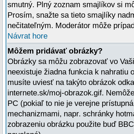
smutný. Plný zoznam smajlíkov si mô
Prosím, snažte sa tieto smajlíky nad
nečitateľným. Moderátor môže prípa
Návrat hore
Môžem pridávať obrázky?
Obrázky sa môžu zobrazovať vo Vaši
neexistuje žiadna funkcia k nahratiu
musíte uviesť na takýto obrázok odka
internete.sk/moj-obrazok.gif. Nemôž
PC (pokiaľ to nie je verejne prístupn
mechanizmami, napr. schránky hotmai
zobrazeniu obrázku použite buď BBCo