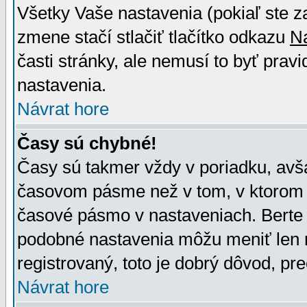
Všetky Vaše nastavenia (pokiaľ ste z
zmene stačí stlačiť tlačítko odkazu
N
časti stránky, ale nemusí to byť prav
nastavenia.
Návrat hore
Časy sú chybné!
Časy sú takmer vždy v poriadku, avša
časovom pásme než v tom, v ktorom s
časové pásmo v nastaveniach. Bert
podobné nastavenia môžu meniť len re
registrovaný, toto je dobrý dôvod, pre
Návrat hore