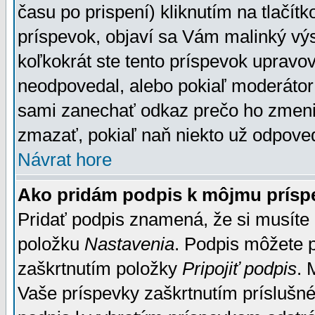
času po prispení) kliknutím na tlačít
príspevok, objaví sa Vám malinký výs
koľkokrát ste tento príspevok upravova
neodpovedal, alebo pokiaľ moderátor č
sami zanechať odkaz prečo ho zmenil
zmazať, pokiaľ naň niekto už odpoved
Návrat hore
Ako pridám podpis k môjmu prísp
Pridať podpis znamená, že si musíte n
položku
Nastavenia
. Podpis môžete 
zaškrtnutím položky
Pripojiť podpis
. 
Vaše príspevky zaškrtnutím príslušné