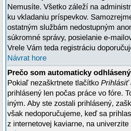
Nemusíte. Všetko záleží na administrá
ku vkladaniu príspevkov. Samozrejme
ostatným službám nedostupným anon
súkromné správy, posielanie e-mailov
Vrele Vám teda registráciu doporučuj
Návrat hore
Prečo som automaticky odhlásen
Pokiaľ nezaškrtnete tlačítko
Prihlásiť
prihlásený len počas práce vo fóre. 
iným. Aby ste zostali prihlásený, zaškr
však nedoporučujeme, keď sa prihlasuj
z internetovej kaviarne, na univerzite 