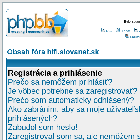
Bolo zaved
FAQ
Hľadať
Nastav
Obsah fóra hifi.slovanet.sk
Registrácia a prihlásenie
Prečo sa nemôžem prihlásiť?
Je vôbec potrebné sa zaregistrovať?
Prečo som automaticky odhlásený?
Ako zabránim, aby sa moje užívateľ
prihlásených?
Zabudol som heslo!
Zaregistroval som sa, ale nemôžem sa