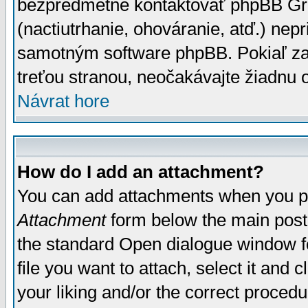
bezpredmetné kontaktovať phpBB Grou
(nactiutrhanie, ohováranie, atď.) ne
samotným software phpBB. Pokiaľ zaš
treťou stranou, neočakávajte žiadnu
Návrat hore
How do I add an attachment?
You can add attachments when you p
Attachment
form below the main post
the standard Open dialogue window fo
file you want to attach, select it and
your liking and/or the correct proced