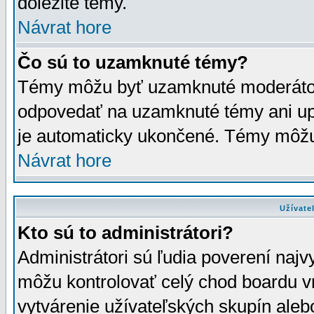
dôležité témy.
Návrat hore
Čo sú to uzamknuté témy?
Témy môžu byť uzamknuté moderáto
odpovedať na uzamknuté témy ani up
je automaticky ukončené. Témy môžu
Návrat hore
Užívate
Kto sú to administrátori?
Administrátori sú ľudia poverení najv
môžu kontrolovať celý chod boardu v
vytvárenie užívateľských skupín aleb