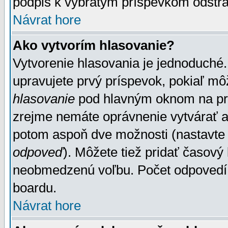
podpis k vybratým príspevkom odstrá
Návrat hore
Ako vytvorím hlasovanie?
Vytvorenie hlasovania je jednoduché.
upravujete prvý príspevok, pokiaľ môž
hlasovanie
pod hlavným oknom na prid
zrejme nemáte oprávnenie vytvárať an
potom aspoň dve možnosti (nastavte 
odpoveď
). Môžete tiež pridať časový
neobmedzenú voľbu. Počet odpovedí, 
boardu.
Návrat hore