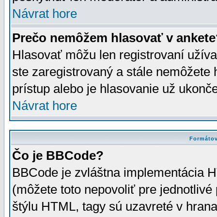
Návrat hore
Prečo nemôžem hlasovať v ankete
Hlasovať môžu len registrovaní užívat
ste zaregistrovaný a stále nemôžet
prístup alebo je hlasovanie už ukonč
Návrat hore
Formátov
Čo je BBCode?
BBCode je zvláštna implementácia HT
(môžete toto nepovoliť pre jednotli
štýlu HTML, tagy sú uzavreté v hrana