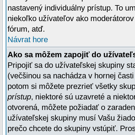
nastavený individuálny prístup. To u
niekoľko užívateľov ako moderátorov 
fórum, atď.
Návrat hore
Ako sa môžem zapojiť do užívateľ
Pripojiť sa do užívateľskej skupiny s
(večšinou sa nachádza v hornej časti 
potom si môžete prezrieť všetky sku
prístup
, niektoré sú uzavreté a niekt
otvorená, môžete požiadať o zaradeni
užívateľskej skupiny musí Vašu žiado
prečo chcete do skupiny vstúpiť. Pro