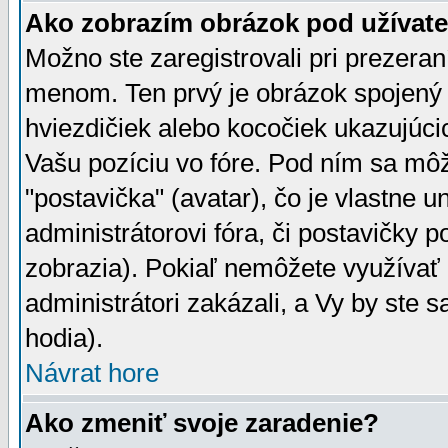
Ako zobrazím obrázok pod užíva
Možno ste zaregistrovali pri prezera
menom. Ten prvý je obrázok spojený 
hviezdičiek alebo kocočiek ukazujúcic
Vašu pozíciu vo fóre. Pod ním sa m
"postavička" (avatar), čo je vlastne 
administrátorovi fóra, či postavičky p
zobrazia). Pokiaľ nemôžete využívať 
administrátori zakázali, a Vy by ste 
hodia).
Návrat hore
Ako zmeniť svoje zaradenie?