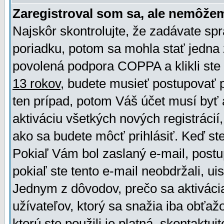
Zaregistroval som sa, ale nemôžem
Najskôr skontrolujte, že zadávate sp
poriadku, potom sa mohla stať jedna 
povolená podpora COPPA a klikli ste 
13 rokov
, budete musieť postupovať po
ten prípad, potom Váš účet musí byť 
aktiváciu všetkých nových registráci
ako sa budete môcť prihlásiť. Keď ste 
Pokiaľ Vám bol zaslaný e-mail, postu
pokiaľ ste tento e-mail neobdržali, ui
Jednym z dôvodov, prečo sa aktiváci
užívateľov, ktorý sa snažia iba obťažo
ktorú ste použili je platná, skontaktuj