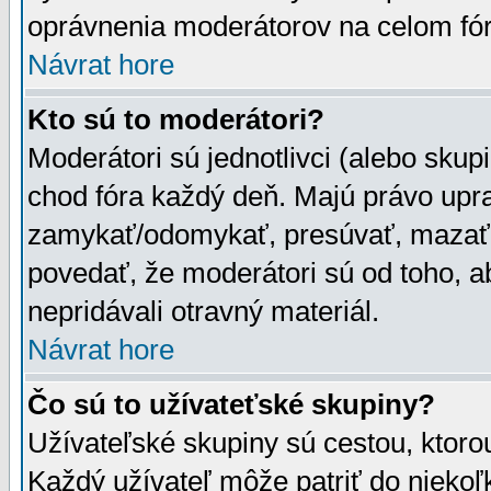
oprávnenia moderátorov na celom fór
Návrat hore
Kto sú to moderátori?
Moderátori sú jednotlivci (alebo skupi
chod fóra každý deň. Majú právo upr
zamykať/odomykať, presúvať, mazať a
povedať, že moderátori sú od toho, a
nepridávali otravný materiál.
Návrat hore
Čo sú to užívateťské skupiny?
Užívateľské skupiny sú cestou, ktoro
Každý užívateľ môže patriť do nieko