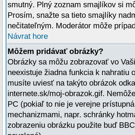
smutný. Plný zoznam smajlíkov si mô
Prosím, snažte sa tieto smajlíky nad
nečitateľným. Moderátor môže prípa
Návrat hore
Môžem pridávať obrázky?
Obrázky sa môžu zobrazovať vo Vaši
neexistuje žiadna funkcia k nahratiu
musíte uviesť na takýto obrázok odka
internete.sk/moj-obrazok.gif. Nemôž
PC (pokiaľ to nie je verejne prístupn
mechanizmami, napr. schránky hotmai
zobrazeniu obrázku použite buď BBCo