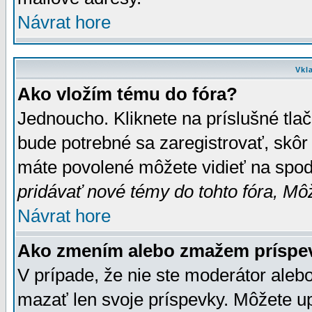
Návrat hore
Vkl
Ako vložím tému do fóra?
Jednoucho. Kliknete na príslušné tla
bude potrebné sa zaregistrovať, skôr 
máte povolené môžete vidieť na spodn
pridávať nové témy do tohto fóra, Môž
Návrat hore
Ako zmením alebo zmažem príspe
V prípade, že nie ste moderátor aleb
mazať len svoje príspevky. Môžete u