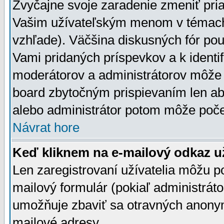
Zvyčajne svoje zaradenie zmeniť pr
Vašim užívateľským menom v témach 
vzhľade). Väčšina diskusných fór pou
Vami pridaných príspevkov a k identif
moderátorov a administrátorov môže 
board zbytočným prispievaním len aby
alebo administrátor potom môže počet
Návrat hore
Keď kliknem na e-mailový odkaz už
Len zaregistrovaní užívatelia môžu p
mailový formulár (pokiaľ administráto
umožňuje zbaviť sa otravných anonym
mailové adresy.