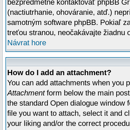
bezpredmetné kontaktovať phpBB Grou
(nactiutrhanie, ohováranie, atď.) ne
samotným software phpBB. Pokiaľ zaš
treťou stranou, neočakávajte žiadnu
Návrat hore
How do I add an attachment?
You can add attachments when you p
Attachment
form below the main post
the standard Open dialogue window fo
file you want to attach, select it and
your liking and/or the correct proced