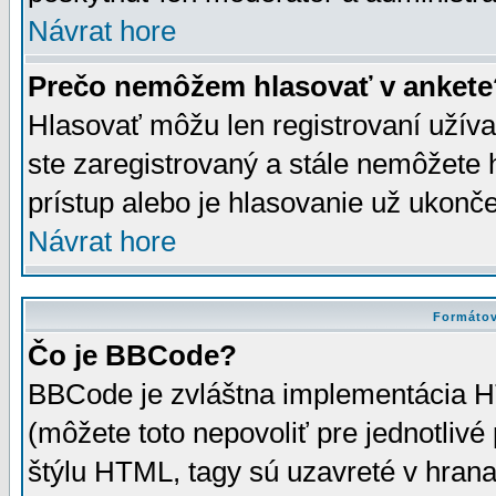
Návrat hore
Prečo nemôžem hlasovať v ankete
Hlasovať môžu len registrovaní užívat
ste zaregistrovaný a stále nemôžet
prístup alebo je hlasovanie už ukonč
Návrat hore
Formátov
Čo je BBCode?
BBCode je zvláštna implementácia HT
(môžete toto nepovoliť pre jednotli
štýlu HTML, tagy sú uzavreté v hrana