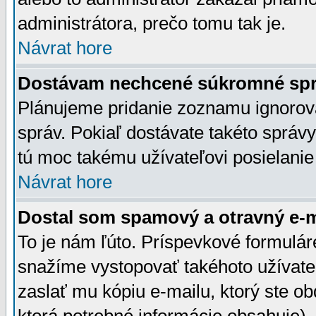
administrátora, prečo tomu tak je.
Návrat hore
Dostávam nechcené súkromné spr
Plánujeme pridanie zoznamu ignorov
správ. Pokiaľ dostávate takéto správy
tú moc takému užívateľovi posielanie
Návrat hore
Dostal som spamový a otravný e-ma
To je nám ľúto. Príspevkové formulá
snažíme vystopovať takéhoto užívateľ
zaslať mu kópiu e-mailu, ktorý ste obdr