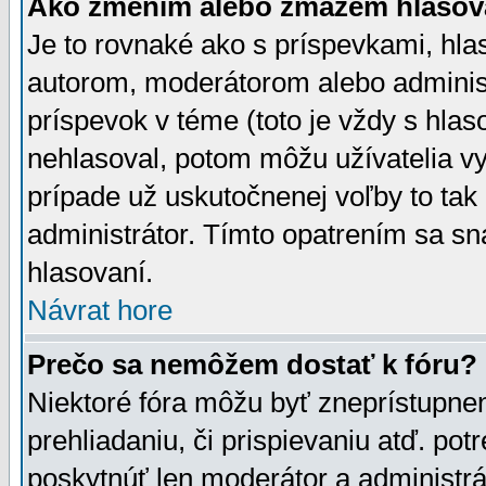
Ako zmením alebo zmažem hlasov
Je to rovnaké ako s príspevkami, h
autorom, moderátorom alebo administ
príspevok v téme (toto je vždy s hlas
nehlasoval, potom môžu užívatelia v
prípade už uskutočnenej voľby to tak
administrátor. Tímto opatrením sa sn
hlasovaní.
Návrat hore
Prečo sa nemôžem dostať k fóru?
Niektoré fóra môžu byť zneprístupnen
prehliadaniu, či prispievaniu atď. pot
poskytnúť len moderátor a administrát