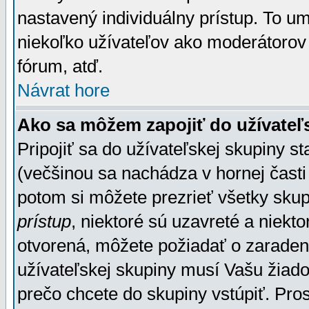
nastavený individuálny prístup. To u
niekoľko užívateľov ako moderátorov 
fórum, atď.
Návrat hore
Ako sa môžem zapojiť do užívateľ
Pripojiť sa do užívateľskej skupiny s
(večšinou sa nachádza v hornej časti 
potom si môžete prezrieť všetky sku
prístup
, niektoré sú uzavreté a niekt
otvorená, môžete požiadať o zaradeni
užívateľskej skupiny musí Vašu žiado
prečo chcete do skupiny vstúpiť. Pro