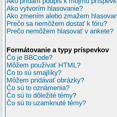
Ako pridám podpis k môjmu príspev
Ako vytvorím hlasovanie?
Ako zmením alebo zmažem hlasovan
Prečo sa nemôžem dostať k fóru?
Prečo nemôžem hlasovať v ankete?
Formátovanie a typy príspevkov
Čo je BBCode?
Môžem používať HTML?
Čo to sú smajlíky?
Môžem pridávať obrázky?
Čo sú to oznámenia?
Čo sú to dôležité témy?
Čo sú to uzamknuté témy?