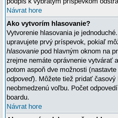
podpis k vybratým príspevkom odstrá
Návrat hore
Ako vytvorím hlasovanie?
Vytvorenie hlasovania je jednoduché.
upravujete prvý príspevok, pokiaľ môž
hlasovanie
pod hlavným oknom na prid
zrejme nemáte oprávnenie vytvárať an
potom aspoň dve možnosti (nastavte 
odpoveď
). Môžete tiež pridať časový
neobmedzenú voľbu. Počet odpovedí, 
boardu.
Návrat hore