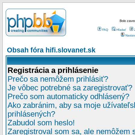
Bolo zaved
FAQ
Hľadať
Nastav
Obsah fóra hifi.slovanet.sk
Registrácia a prihlásenie
Prečo sa nemôžem prihlásiť?
Je vôbec potrebné sa zaregistrovať?
Prečo som automaticky odhlásený?
Ako zabránim, aby sa moje užívateľ
prihlásených?
Zabudol som heslo!
Zaregistroval som sa, ale nemôžem sa