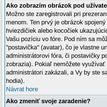
Ako zobrazím obrázok pod užíva
Možno ste zaregistrovali pri prezera
menom. Ten prvý je obrázok spojený 
hviezdičiek alebo kocočiek ukazujúcic
Vašu pozíciu vo fóre. Pod ním sa m
"postavička" (avatar), čo je vlastne 
administrátorovi fóra, či postavičky p
zobrazia). Pokiaľ nemôžete využívať 
administrátori zakázali, a Vy by ste 
hodia).
Návrat hore
Ako zmeniť svoje zaradenie?