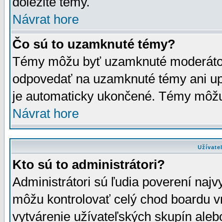
dôležité témy.
Návrat hore
Čo sú to uzamknuté témy?
Témy môžu byť uzamknuté moderáto
odpovedať na uzamknuté témy ani up
je automaticky ukončené. Témy môžu
Návrat hore
Užívate
Kto sú to administrátori?
Administrátori sú ľudia poverení najv
môžu kontrolovať celý chod boardu v
vytvárenie užívateľských skupín aleb