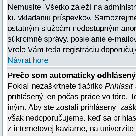
Nemusíte. Všetko záleží na administrá
ku vkladaniu príspevkov. Samozrejme
ostatným službám nedostupným anon
súkromné správy, posielanie e-mailov
Vrele Vám teda registráciu doporučuj
Návrat hore
Prečo som automaticky odhlásen
Pokiaľ nezaškrtnete tlačítko
Prihlásiť
prihlásený len počas práce vo fóre. 
iným. Aby ste zostali prihlásený, zaškr
však nedoporučujeme, keď sa prihlasuj
z internetovej kaviarne, na univerzite 