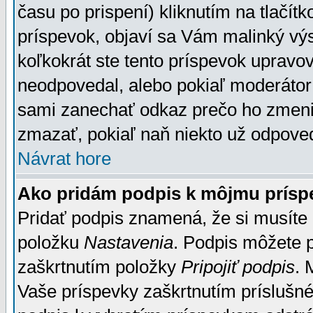
času po prispení) kliknutím na tlačít
príspevok, objaví sa Vám malinký výs
koľkokrát ste tento príspevok upravova
neodpovedal, alebo pokiaľ moderátor č
sami zanechať odkaz prečo ho zmenil
zmazať, pokiaľ naň niekto už odpoved
Návrat hore
Ako pridám podpis k môjmu prísp
Pridať podpis znamená, že si musíte n
položku
Nastavenia
. Podpis môžete 
zaškrtnutím položky
Pripojiť podpis
. 
Vaše príspevky zaškrtnutím príslušné