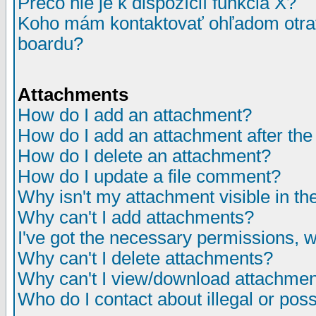
Prečo nie je k dispozícií funkcia X?
Koho mám kontaktovať ohľadom otrav
boardu?
Attachments
How do I add an attachment?
How do I add an attachment after the i
How do I delete an attachment?
How do I update a file comment?
Why isn't my attachment visible in th
Why can't I add attachments?
I've got the necessary permissions, 
Why can't I delete attachments?
Why can't I view/download attachme
Who do I contact about illegal or poss