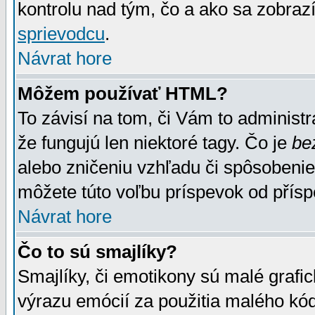
kontrolu nad tým, čo a ako sa zobrazí
sprievodcu
.
Návrat hore
Môžem používať HTML?
To závisí na tom, či Vám to administrá
že fungujú len niektoré tagy. Čo je
be
alebo zničeniu vzhľadu či spôsobeni
môžete túto voľbu príspevok od přís
Návrat hore
Čo to sú smajlíky?
Smajlíky, či emotikony sú malé grafic
výrazu emócií za použitia malého kód