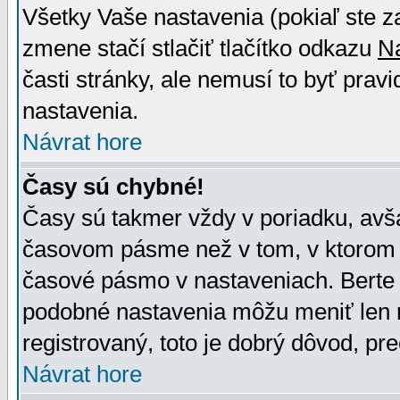
Všetky Vaše nastavenia (pokiaľ ste z
zmene stačí stlačiť tlačítko odkazu
N
časti stránky, ale nemusí to byť prav
nastavenia.
Návrat hore
Časy sú chybné!
Časy sú takmer vždy v poriadku, avša
časovom pásme než v tom, v ktorom s
časové pásmo v nastaveniach. Bert
podobné nastavenia môžu meniť len re
registrovaný, toto je dobrý dôvod, pre
Návrat hore