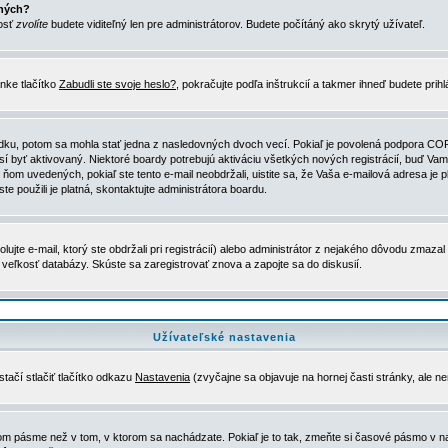
ených?
nosť
zvolíte
budete viditeľný len pre administrátorov. Budete počítáný ako skrytý užívateľ.
nke tlačítko
Zabudli ste svoje heslo?
, pokračujte podľa inštrukcií a takmer ihneď budete prih
dku, potom sa mohla stať jedna z nasledovných dvoch vecí. Pokiaľ je povolená podpora COPPA 
sí byť aktivovaný. Niektoré boardy potrebujú aktiváciu všetkých nových registrácií, buď Vami
 v ňom uvedených, pokiaľ ste tento e-mail neobdržali, uistite sa, že Vaša e-mailová adresa j
ste použili je platná, skontaktujte administrátora boardu.
te e-mail, ktorý ste obdržali pri registrácií) alebo administrátor z nejakého dôvodu zmazal 
la veľkosť databázy. Skúste sa zaregistrovať znova a zapojte sa do diskusií.
Užívateľské nastavenia
tačí stlačiť tlačítko odkazu
Nastavenia
(zvyčajne sa objavuje na hornej časti stránky, ale n
vom pásme než v tom, v ktorom sa nachádzate. Pokiaľ je to tak, zmeňte si časové pásmo v