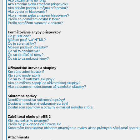
Ako vložím tému do fóra?
Ako zmením alebo zmažem príspevok?
Ako pridám podpis k môjmu príspevku?
Ako vytvorím hlasovanie?
Ako zmením alebo zmažem hlasovanie?
Prečo sa nemôžem dostať k fóru?
Prečo nemôžem hlasovať v ankete?
Formátovanie a typy príspevkov
Čo je BBCode?
Môžem používať HTML?
Čo to sú smajlíky?
Môžem pridávať obrázky?
Čo sú to oznámenia?
Čo sú to dôležité témy?
Čo sú to uzamknuté témy?
Užívateľské úrovne a skupiny
Kto sú to administrátori?
Kto sú to moderátori?
Čo sú to užívateťské skupiny?
Ako sa môžem zapojiť do užívateľskej skupiny?
Ako sa stanem moderátorom užívateľskej skupiny?
Súkromné správy
Nemôžem posielať súkromné správy!
Dostávam nechcené súkromné správy!
Dostal som spamový a otravný e-mail od niekoho z fóra!
Záležitosti okolo phpBB 2
Kto napísal tento program?
Prečo nie je k dispozícií funkcia X?
Koho mám kontaktovať ohľadom otravných e-mailov alebo právnych záležitostí boardu
Attachments