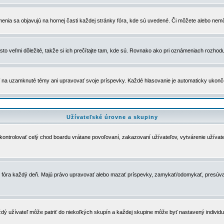
menia sa objavujú na hornej časti každej stránky fóra, kde sú uvedené. Či môžete alebo nemô
to veľmi dôležité, takže si ich prečítajte tam, kde sú. Rovnako ako pri oznámeniach rozhoduje
a uzamknuté témy ani upravovať svoje príspevky. Každé hlasovanie je automaticky ukon
Užívateľské úrovne a skupiny
u kontrolovať celý chod boardu vrátane povoľovaní, zakazovaní užívateľov, vytvárenie užíva
 chod fóra každý deň. Majú právo upravovať alebo mazať príspevky, zamykať/odomykať, presúva
dý užívateľ môže patriť do niekoľkých skupín a každej skupine môže byť nastavený individuá