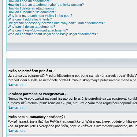
How do I add an attachment?
How do I add an attachment after the initial posting?
How do I delete an attachment?
How do I update a file comment?
Why isn't my attachment visible in the post?
Why can't I add attachments?
I've got the necessary permissions, why can't I add attachments?
Why can't I delete attachments?
Why can't I view/download attachments?
Who do I contact about illegal or possibly illegal attachments?
Prečo sa nemôžem prihlásiť?
Už ste sa zaregistrovali? Pred prihlásením je potrebné sa najskôr zaregistrovať. Bola V
fóra vylúčení a stále sa nemôžete prihlásiť, znova skontrolujte prihlasovacie meno a h
Návrat hore
Je vôbec potrebné sa zaregistrovať?
Nemusíte. Všetko záleží na administrátorovi fóra, či je potrebné sa zaregistrovať k
e-mailov užívateľom, prihlásenie do skupín, atď. Vrele Vám teda registráciu doporučujem
Návrat hore
Prečo som automaticky odhlásený?
Pokiaľ nezaškrtnete tlačítko
Prihlásiť automaticky pri ďalšej návšteve
, budete prihlásen
keď sa prihlasujete z verejného počítača, napr. v knižnici, z internetovej kaviarne, na un
Návrat hore