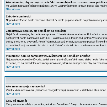
Ako zabránim, aby sa moje užívateľské meno objavilo v zozname práve prihlás
Vo Vašom nastavení nájdete možnosť
Skryť Vašu prítomnosť vo fóre
, pokiaľ túto mož
Návrat hore
Zabudol som heslo!
Nepanikárte! Vaše heslo môžeme obnovit. V tomto prípade stlačte na prihlasovacej strá
Návrat hore
Zaregistroval som sa, ale nemôžem sa prihlásiť!
Najskôr skontrolujte, že zadávate správne užívateľské meno a heslo. Pokiaľ sú v poria
postupovať podľa zaslaných inštrukcií. Pokiaľ toto nie je ten prípad, potom Váš účet mu
boli by ste k tomu vyzvaný. Pokiaľ Vám bol zaslaný e-mail, postupujte podľa inštrukcií
užívateľov, ktorý sa snažia iba obťažovať. Pokiaľ si ste istí, že e-mailová adresa, ktorú 
Návrat hore
V minulosti som sa zaregistroval, avšak teraz sa nemôžem prihlásiť!
Najpravdepodobnejšie dôvody: zadali ste chybné uživateľské meno alebo heslo (skontroluj
to bežné, že sa pravidelne odstraňujú užívatelia, ktorí ničím neprispeli, aby sa zmenši
Návrat hore
Ako zmením svoje nastavenia?
Všetky Vaše nastavenia (pokiaľ ste zaregistrovaný) sú uložené v databáze. Ku zmene s
Návrat hore
Časy sú chybné!
Časy sú takmer vždy v poriadku, avšak to, čo vidíte sú časy zobrazené v inom časo