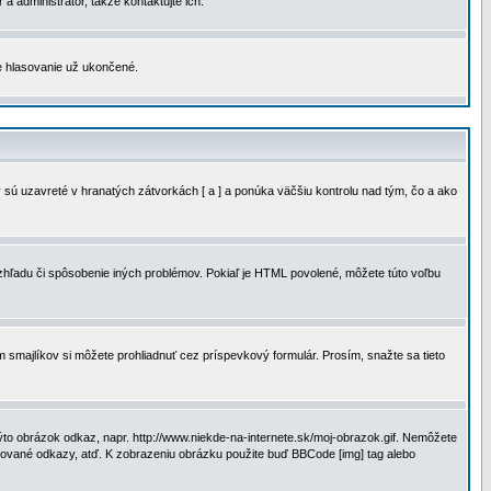
a administrátor, takže kontaktujte ich.
je hlasovanie už ukončené.
 sú uzavreté v hranatých zátvorkách [ a ] a ponúka väčšiu kontrolu nad tým, čo a ako
vzhľadu či spôsobenie iných problémov. Pokiaľ je HTML povolené, môžete túto voľbu
m smajlíkov si môžete prohliadnuť cez príspevkový formulár. Prosím, snažte sa tieto
to obrázok odkaz, napr. http://www.niekde-na-internete.sk/moj-obrazok.gif. Nemôžete
slované odkazy, atď. K zobrazeniu obrázku použite buď BBCode [img] tag alebo