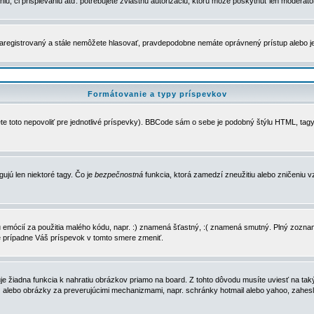
u, či prispievaniu atď. potrebujete zvláštnu autorizáciu, ktorú môže poskytnúť len moderátor 
e zaregistrovaný a stále nemôžete hlasovať, pravdepodobne nemáte oprávnený prístup alebo 
Formátovanie a typy príspevkov
e toto nepovoliť pre jednotlivé príspevky). BBCode sám o sebe je podobný štýlu HTML, tagy
gujú len niektoré tagy. Čo je
bezpečnostná
funkcia, ktorá zamedzí zneužitiu alebo zničeniu 
zu emócií za použitia malého kódu, napr. :) znamená šťastný, :( znamená smutný. Plný zozna
e prípadne Váš príspevok v tomto smere zmeniť.
 žiadna funkcia k nahratiu obrázkov priamo na board. Z tohto dôvodu musíte uviesť na taký
ca) alebo obrázky za preverujúcimi mechanizmami, napr. schránky hotmail alebo yahoo, zahe