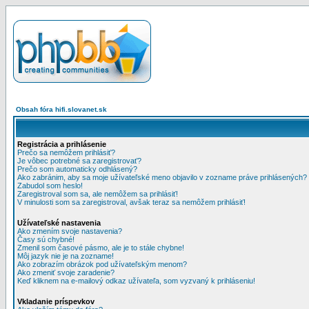
Obsah fóra hifi.slovanet.sk
Registrácia a prihlásenie
Prečo sa nemôžem prihlásiť?
Je vôbec potrebné sa zaregistrovať?
Prečo som automaticky odhlásený?
Ako zabránim, aby sa moje užívateľské meno objavilo v zozname práve prihlásených?
Zabudol som heslo!
Zaregistroval som sa, ale nemôžem sa prihlásiť!
V minulosti som sa zaregistroval, avšak teraz sa nemôžem prihlásiť!
Užívateľské nastavenia
Ako zmením svoje nastavenia?
Časy sú chybné!
Zmenil som časové pásmo, ale je to stále chybne!
Môj jazyk nie je na zozname!
Ako zobrazím obrázok pod užívateľským menom?
Ako zmeniť svoje zaradenie?
Keď kliknem na e-mailový odkaz užívateľa, som vyzvaný k prihláseniu!
Vkladanie príspevkov