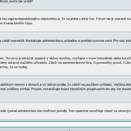
dôvod, prečo tak urobiť!
, tak tou najpravdepodobnejšou odpoveďou je, že sa jedná o letný čas. Fórum nie je stavané
u trvania letného času.
zatiaľ nepreložil. Kontaktujte administrátora, prípadne si preklad vytvorte sami. Pre viac in
. Ten prvý je obrázok spojený s Vašou úrovňou, zvyčajne v tvare hviezdičiek alebo kocočiek
tny obrázok každého užívateľa. Záleží na administrátorovi fóra, či postavičky povolí, či ak
eríme, že se hodia).
ateľským menom v témach a vo Vašom profile, čo záleží na použitom vzhľade). Väčšina disk
ôže mať zvláštny vzhľad. Prosím, nezaťažujte board zbytočným prispievaním len aby ste dosi
ulár (pokiaľ administrátor túto možnosť povolil). Toto opatrenie umožňuje zbaviť sa otravný