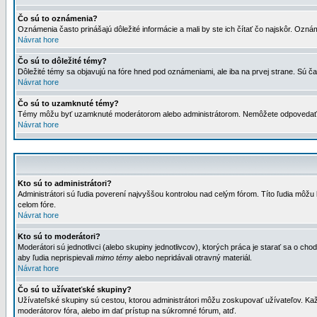
Čo sú to oznámenia?
Oznámenia často prinášajú dôležité informácie a mali by ste ich čítať čo najskôr. Ozná
Návrat hore
Čo sú to dôležité témy?
Dôležité témy sa objavujú na fóre hned pod oznámeniami, ale iba na prvej strane. Sú čas
Návrat hore
Čo sú to uzamknuté témy?
Témy môžu byť uzamknuté moderátorom alebo administrátorom. Nemôžete odpovedať n
Návrat hore
Kto sú to administrátori?
Administrátori sú ľudia poverení najvyššou kontrolou nad celým fórom. Títo ľudia môž
celom fóre.
Návrat hore
Kto sú to moderátori?
Moderátori sú jednotlivci (alebo skupiny jednotlivcov), ktorých práca je starať sa o
aby ľudia neprispievali
mimo témy
alebo nepridávali otravný materiál.
Návrat hore
Čo sú to užívateťské skupiny?
Užívateľské skupiny sú cestou, ktorou administrátori môžu zoskupovať užívateľov. Kaž
moderátorov fóra, alebo im dať prístup na súkromné fórum, atď.