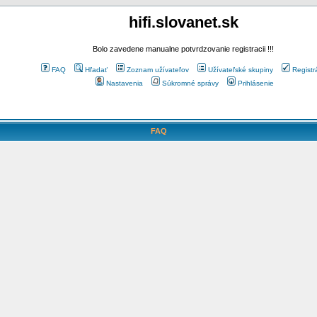
hifi.slovanet.sk
Bolo zavedene manualne potvrdzovanie registracii !!!
FAQ
Hľadať
Zoznam užívateľov
Užívateľské skupiny
Registr
Nastavenia
Súkromné správy
Prihlásenie
FAQ