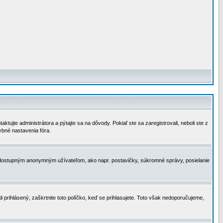
tujte administrátora a pýtajte sa na dôvody. Pokiaľ ste sa zaregistrovali, neboli ste z
ybné nastavenia fóra.
 nedostupným anonymným užívateľom, ako napr. postavičky, súkromné správy, posielanie
i prihlásený, zaškrtnite toto políčko, keď se prihlasujete. Toto však nedoporučujeme,