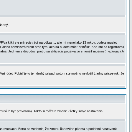
lásený.
a klikli ste pri registrácii na odkaz
... a je mi menej ako 13 rokov
, budete musieť
, alebo administrátorom pred tým, ako sa budete môcť prihlásiť. Keď ste sa registrovali,
e platná. Jednym z dôvodov, prečo sa aktivácia používa, je zmenšiť možnosť
nežiadúcich
Váš účet. Pokiaľ je to ten druhý prípad, potom ste možno nevložili žiadny príspevok. Je
emusí to byť pravidlom). Takto si môžete zmeniť všetky svoje nastavenia.
 nastaveniach. Berte na vedomie, že zmenu časového pásma a podobné nastavenia