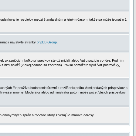
 na uplatňovanie rozdielov medzi štandardným a letným časom, takže sa môže jednať o 1
formácií navštívte stránky
phpBB Group
.
 ukazujúcich, koľko príspevkov ste už pridali, alebo Vašu pozíciu vo fóre. Pod ním
o s nimi naloží (v akej podobe sa zobrazia). Pokiaľ nemôžete využívať postavičky,
usných fór používa hodnotenie úrovní k rozlíšeniu počtu Vami pridaných príspevkov a
ahli vyššej úrovne. Moderátor alebo administrátor potom môže počet Vašich príspevkov
ch anonymných správ a robotov, ktorý zbierajú e-mailové adresy.