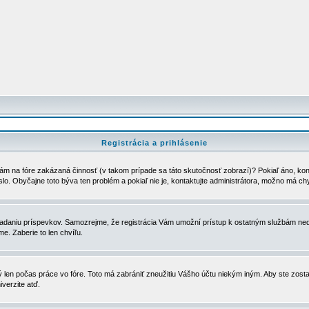
Registrácia a prihlásenie
ám na fóre zakázaná činnosť (v takom prípade sa táto skutočnosť zobrazí)? Pokiaľ áno, kontak
eslo. Obyčajne toto býva ten problém a pokiaľ nie je, kontaktujte administrátora, možno má ch
u vkladaniu príspevkov. Samozrejme, že registrácia Vám umožní prístup k ostatným službám
e. Zaberie to len chvíľu.
ý len počas práce vo fóre. Toto má zabrániť zneužitiu Vášho účtu niekým iným. Aby ste zostal
iverzite atď.