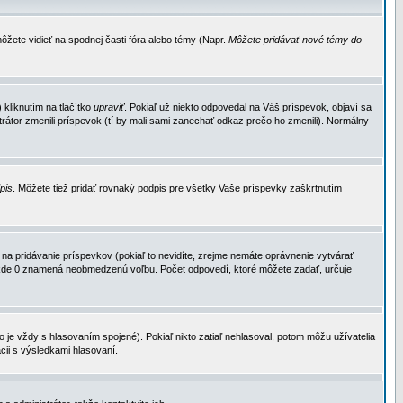
ôžete vidieť na spodnej časti fóra alebo témy (Napr.
Môžete pridávať nové témy do
kliknutím na tlačítko
upraviť
. Pokiaľ už niekto odpovedal na Váš príspevok, objaví sa
trátor zmenili príspevok (tí by mali sami zanechať odkaz prečo ho zmenili). Normálny
dpis
. Môžete tiež pridať rovnaký podpis pre všetky Vaše príspevky zaškrtnutím
a pridávanie príspevkov (pokiaľ to nevidíte, zrejme nemáte oprávnenie vytvárať
u, kde 0 znamená neobmedzenú voľbu. Počet odpovedí, ktoré môžete zadať, určuje
je vždy s hlasovaním spojené). Pokiaľ nikto zatiaľ nehlasoval, potom môžu užívatelia
cii s výsledkami hlasovaní.