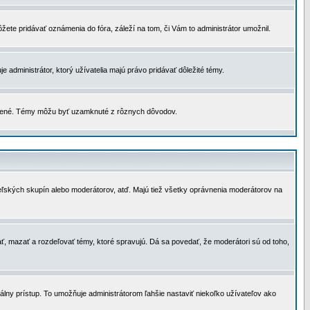
žete pridávať oznámenia do fóra, záleží na tom, či Vám to administrátor umožnil.
 administrátor, ktorý užívatelia majú právo pridávať dôležité témy.
čené. Témy môžu byť uzamknuté z rôznych dôvodov.
teľských skupín alebo moderátorov, atď. Majú tiež všetky oprávnenia moderátorov na
ť, mazať a rozdeľovať témy, ktoré spravujú. Dá sa povedať, že moderátori sú od toho,
lny prístup. To umožňuje administrátorom ľahšie nastaviť niekoľko užívateľov ako