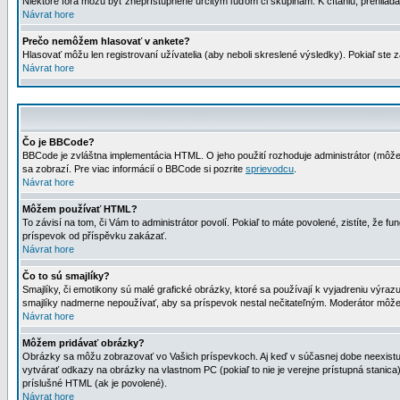
Niektoré fóra môžu byť zneprístupnené určitým ľuďom či skupinám. K čítaniu, prehliadani
Návrat hore
Prečo nemôžem hlasovať v ankete?
Hlasovať môžu len registrovaní užívatelia (aby neboli skreslené výsledky). Pokiaľ st
Návrat hore
Čo je BBCode?
BBCode je zvláštna implementácia HTML. O jeho použití rozhoduje administrátor (môžet
sa zobrazí. Pre viac informácií o BBCode si pozrite
sprievodcu
.
Návrat hore
Môžem používať HTML?
To závisí na tom, či Vám to administrátor povolí. Pokiaľ to máte povolené, zistíte, že fun
príspevok od příspěvku zakázať.
Návrat hore
Čo to sú smajlíky?
Smajlíky, či emotikony sú malé grafické obrázky, ktoré sa používají k vyjadreniu výra
smajlíky nadmerne nepoužívať, aby sa príspevok nestal nečitateľným. Moderátor môž
Návrat hore
Môžem pridávať obrázky?
Obrázky sa môžu zobrazovať vo Vašich príspevkoch. Aj keď v súčasnej dobe neexistuje
vytvárať odkazy na obrázky na vlastnom PC (pokiaľ to nie je verejne prístupná stani
príslušné HTML (ak je povolené).
Návrat hore