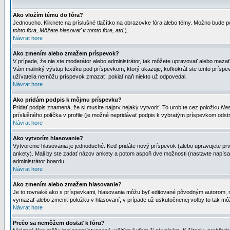
Ako vložím tému do fóra?
Jednoucho. Kliknete na príslušné tlačítko na obrazovke fóra alebo témy. Možno bude po
tohto fóra, Môžete hlasovať v tomto fóre, atd.
).
Návrat hore
Ako zmením alebo zmažem príspevok?
V prípade, že nie ste moderátor alebo administrátor, tak môžete upravovať alebo mazať
Vám malinký výstup textíku pod príspevkom, ktorý ukazuje, koľkokrát ste tento príspevo
užívatelia nemôžu príspevok zmazať, pokiaľ naň niekto už odpovedal.
Návrat hore
Ako pridám podpis k môjmu príspevku?
Pridať podpis znamená, že si musíte najprv nejaký vytvoriť. To urobíte cez položku
Nas
príslušného políčka v profile (je možné nepridávať podpis k vybratým príspevkom odstr
Návrat hore
Ako vytvorím hlasovanie?
Vytvorenie hlasovania je jednoduché. Keď pridáte nový príspevok (alebo upravujete prvý
ankety). Mali by ste zadať názov ankety a potom aspoň dve možnosti (nastavte napísa
administrátor boardu.
Návrat hore
Ako zmením alebo zmažem hlasovanie?
Je to rovnaké ako s príspevkami, hlasovania môžu byť editované pôvodným autorom, mod
vymazať alebo zmeniť položku v hlasovaní, v prípade už uskutočnenej voľby to tak môž
Návrat hore
Prečo sa nemôžem dostať k fóru?