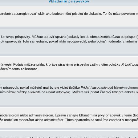
Vkladanie príspevkov
trebné sa zaregistrovať, skôr ako budete môcť prispieť do diskusie. To, čo máte povolené m
 len svoje príspevky. Môžete upraviť správu (niekedy len do obmedzeného času po prispení) 
k upravovali. Toto sa neobjaví, pokiaľ nikto neodpovedal, alebo pokiaľ moderátor či adminis
tavenia
. Podpis môžete pridať k práve písanému príspevku zaškrtnutím položky
Pripojiť po
ánením tohto zaškrtnutia.
 príspevok, pokiaľ môžete) mali by ste vidieť tlačítko
Pridať hlasovanie
pod hlavným oknom n
ním názov otázky a kliknite na
Pridať odpoveď
). Môžete tiež pridať časový limit pre anket
erátorom alebo administrátorom. Úpravu zahájite kliknutím na prvý príspevok v téme (toto 
e urobiť len moderátor alebo administrátor. Tímto opatrením sa snažíme zabrániť v manipulá