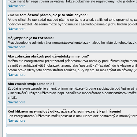
môžu meniť len registrovaní uživatelia. Takže pokiaľ nie ste registrovaný, toto je dobrý 
Návrat hore
Zmenil som časové pásmo, ale je to stále chybne!
Ak ste si istí, že ste zadali časové pásmo správne a aj tak sa líši od toho správneho
hodinový rozdiel. Riešením môže byť posunutie časového pásma o jednu hodinu po dob
Návrat hore
Môj jazyk nie je na zozname!
Pravdepodobne administrátor nenainštaloval tento jazyk, alebo ho nikto do tohoto jazyka 
Návrat hore
Ako zobrazím obrázok pod užívateľským menom?
Možno ste zaregistrovali pri prezeraní príspevkov dva obrázky pod užívateľským menom
sa môže nachádzať väčší obrázok, známy ako "postavička" (avatar), čo je vlastne uniká
potom práve vtedy toto administrátori zakázali, a Vy by ste sa mali spýtať na dôvody (v
Návrat hore
Ako zmeniť svoje zaradenie?
Zvyčajne svoje zaradenie zmeniť priamo nemôžete (úrovne sa objavujú pod Vašim užív
k identifikácií určitých užívateľov, napr. označenie moderátorov a administrátorov m
znížiť.
Návrat hore
Keď kliknem na e-mailový odkaz užívateľa, som vyzvaný k prihláseniu!
Len zaregistrovaní užívatelia môžu posielať e-mail ľuďom cez nastavený e-mailový form
Návrat hore