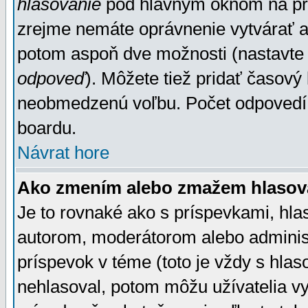
hlasovanie
pod hlavným oknom na prid
zrejme nemáte oprávnenie vytvárať an
potom aspoň dve možnosti (nastavte 
odpoveď
). Môžete tiež pridať časový
neobmedzenú voľbu. Počet odpovedí, 
boardu.
Návrat hore
Ako zmením alebo zmažem hlasov
Je to rovnaké ako s príspevkami, h
autorom, moderátorom alebo administ
príspevok v téme (toto je vždy s hlas
nehlasoval, potom môžu užívatelia v