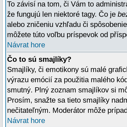
To závisí na tom, či Vám to administrá
že fungujú len niektoré tagy. Čo je
be
alebo zničeniu vzhľadu či spôsobeni
môžete túto voľbu príspevok od přís
Návrat hore
Čo to sú smajlíky?
Smajlíky, či emotikony sú malé grafic
výrazu emócií za použitia malého kód
smutný. Plný zoznam smajlíkov si mô
Prosím, snažte sa tieto smajlíky nad
nečitateľným. Moderátor môže prípa
Návrat hore