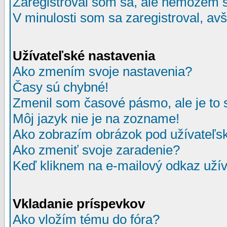
Zaregistroval som sa, ale nemôžem sa
V minulosti som sa zaregistroval, av
Užívateľské nastavenia
Ako zmením svoje nastavenia?
Časy sú chybné!
Zmenil som časové pásmo, ale je to 
Môj jazyk nie je na zozname!
Ako zobrazím obrázok pod užívate
Ako zmeniť svoje zaradenie?
Keď kliknem na e-mailový odkaz užív
Vkladanie príspevkov
Ako vložím tému do fóra?