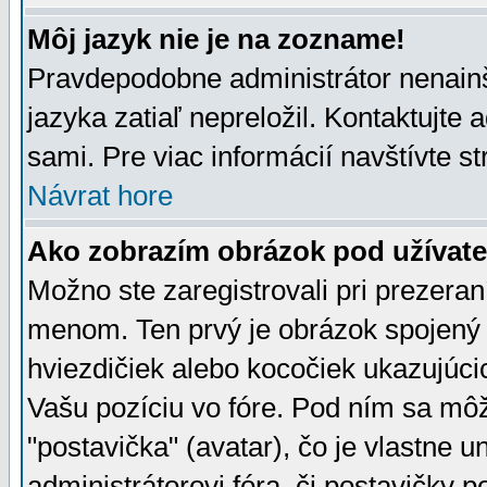
Môj jazyk nie je na zozname!
Pravdepodobne administrátor nenainšt
jazyka zatiaľ nepreložil. Kontaktujte 
sami. Pre viac informácií navštívte s
Návrat hore
Ako zobrazím obrázok pod užíva
Možno ste zaregistrovali pri prezera
menom. Ten prvý je obrázok spojený 
hviezdičiek alebo kocočiek ukazujúcic
Vašu pozíciu vo fóre. Pod ním sa m
"postavička" (avatar), čo je vlastne 
administrátorovi fóra, či postavičky p