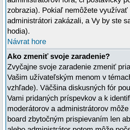
zobrazia). Pokiaľ nemôžete využívať 
administrátori zakázali, a Vy by ste 
hodia).
Návrat hore
Ako zmeniť svoje zaradenie?
Zvyčajne svoje zaradenie zmeniť pr
Vašim užívateľským menom v témach 
vzhľade). Väčšina diskusných fór pou
Vami pridaných príspevkov a k identif
moderátorov a administrátorov môže 
board zbytočným prispievaním len aby
alebo administrátor potom môže počet