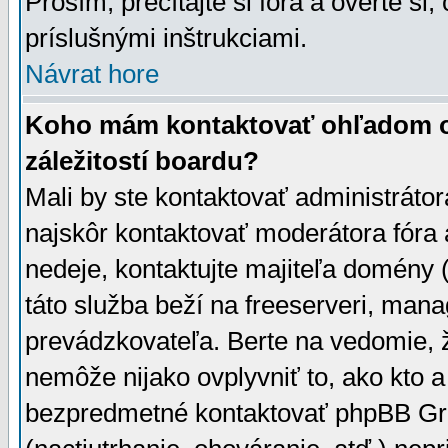
Prosím, prečítajte si fóra a overte si,
príslušnými inštrukciami.
Návrat hore
Koho mám kontaktovať ohľadom ot
záležitostí boardu?
Mali by ste kontaktovať administrátor
najskôr kontaktovať moderátora fóra a
nedeje, kontaktujte majiteľa domény 
táto služba beží na freeserveri, man
prevádzkovateľa. Berte na vedomie
nemôže nijako ovplyvniť to, ako kto 
bezpredmetné kontaktovať phpBB Grou