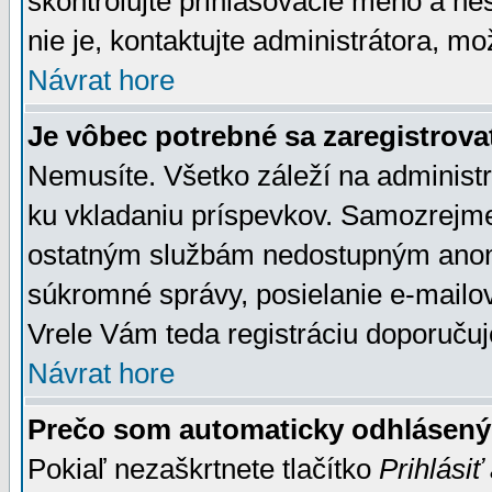
skontrolujte prihlasovacie meno a he
nie je, kontaktujte administrátora, 
Návrat hore
Je vôbec potrebné sa zaregistrova
Nemusíte. Všetko záleží na administrá
ku vkladaniu príspevkov. Samozrejme
ostatným službám nedostupným anon
súkromné správy, posielanie e-mailov
Vrele Vám teda registráciu doporučuj
Návrat hore
Prečo som automaticky odhlásen
Pokiaľ nezaškrtnete tlačítko
Prihlásiť