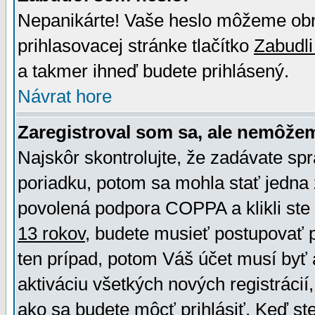
Nepanikárte! Vaše heslo môžeme obno
prihlasovacej stránke tlačítko
Zabudli
a takmer ihneď budete prihlásený.
Návrat hore
Zaregistroval som sa, ale nemôžem
Najskôr skontrolujte, že zadávate sp
poriadku, potom sa mohla stať jedna 
povolená podpora COPPA a klikli ste 
13 rokov
, budete musieť postupovať po
ten prípad, potom Váš účet musí byť 
aktiváciu všetkých nových registráci
ako sa budete môcť prihlásiť. Keď ste 