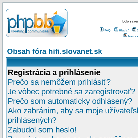
Bolo zaved
FAQ
Hľadať
Nastav
Obsah fóra hifi.slovanet.sk
Registrácia a prihlásenie
Prečo sa nemôžem prihlásiť?
Je vôbec potrebné sa zaregistrovať?
Prečo som automaticky odhlásený?
Ako zabránim, aby sa moje užívateľ
prihlásených?
Zabudol som heslo!