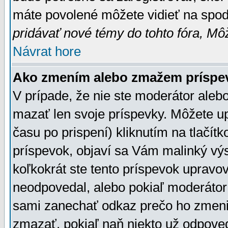
máte povolené môžete vidieť na spodn
pridávať nové témy do tohto fóra, Môž
Návrat hore
Ako zmením alebo zmažem príspe
V prípade, že nie ste moderátor aleb
mazať len svoje príspevky. Môžete u
času po prispení) kliknutím na tlačít
príspevok, objaví sa Vám malinký výs
koľkokrát ste tento príspevok upravova
neodpovedal, alebo pokiaľ moderátor č
sami zanechať odkaz prečo ho zmenil
zmazať, pokiaľ naň niekto už odpoved