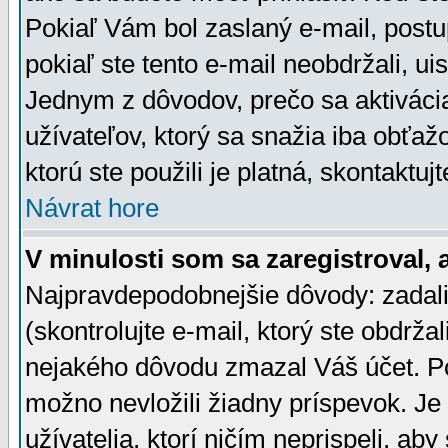
Pokiaľ Vám bol zaslaný e-mail, postu
pokiaľ ste tento e-mail neobdržali, ui
Jednym z dôvodov, prečo sa aktiváci
užívateľov, ktorý sa snažia iba obťažo
ktorú ste použili je platná, skontaktuj
Návrat hore
V minulosti som sa zaregistroval, 
Najpravdepodobnejšie dôvody: zadali
(skontrolujte e-mail, ktorý ste obdržali
nejakého dôvodu zmazal Váš účet. Pok
možno nevložili žiadny príspevok. Je 
užívatelia, ktorí ničím neprispeli, a