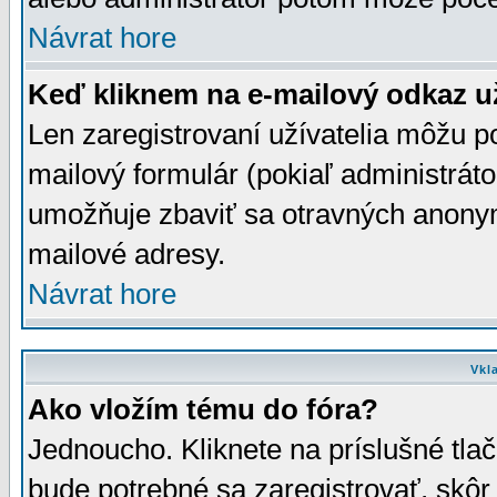
Návrat hore
Keď kliknem na e-mailový odkaz už
Len zaregistrovaní užívatelia môžu p
mailový formulár (pokiaľ administráto
umožňuje zbaviť sa otravných anonym
mailové adresy.
Návrat hore
Vkl
Ako vložím tému do fóra?
Jednoucho. Kliknete na príslušné tla
bude potrebné sa zaregistrovať, skôr 