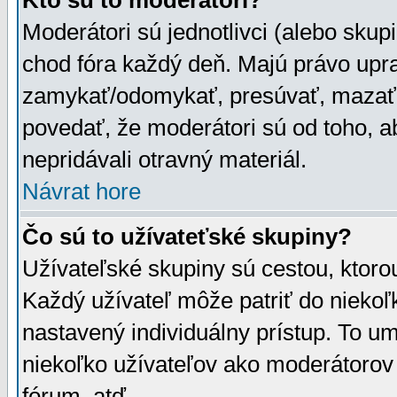
Kto sú to moderátori?
Moderátori sú jednotlivci (alebo skupi
chod fóra každý deň. Majú právo upr
zamykať/odomykať, presúvať, mazať a
povedať, že moderátori sú od toho, a
nepridávali otravný materiál.
Návrat hore
Čo sú to užívateťské skupiny?
Užívateľské skupiny sú cestou, ktoro
Každý užívateľ môže patriť do nieko
nastavený individuálny prístup. To u
niekoľko užívateľov ako moderátorov 
fórum, atď.