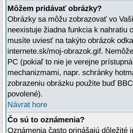
Môžem pridávať obrázky?
Obrázky sa môžu zobrazovať vo Vaši
neexistuje žiadna funkcia k nahratiu
musíte uviesť na takýto obrázok odka
internete.sk/moj-obrazok.gif. Nemôž
PC (pokiaľ to nie je verejne prístupn
mechanizmami, napr. schránky hotmai
zobrazeniu obrázku použite buď BBCo
povolené).
Návrat hore
Čo sú to oznámenia?
Oznámenia často prinášajú dôležité in