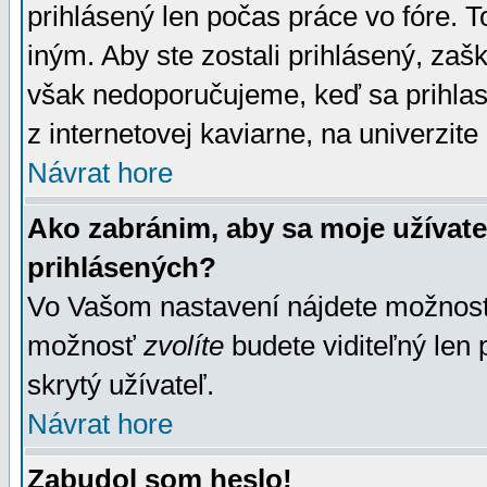
prihlásený len počas práce vo fóre. 
iným. Aby ste zostali prihlásený, zaškr
však nedoporučujeme, keď sa prihlasuj
z internetovej kaviarne, na univerzite 
Návrat hore
Ako zabránim, aby sa moje užívat
prihlásených?
Vo Vašom nastavení nájdete možno
možnosť
zvolíte
budete viditeľný len 
skrytý užívateľ.
Návrat hore
Zabudol som heslo!