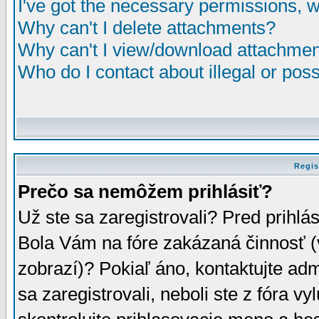
I've got the necessary permissions, 
Why can't I delete attachments?
Why can't I view/download attachme
Who do I contact about illegal or poss
Regis
Prečo sa nemôžem prihlásiť?
Už ste sa zaregistrovali? Pred prihlá
Bola Vám na fóre zakázaná činnosť (
zobrazí)? Pokiaľ áno, kontaktujte adm
sa zaregistrovali, neboli ste z fóra v