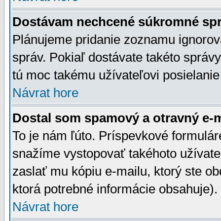
Dostávam nechcené súkromné spr
Plánujeme pridanie zoznamu ignorov
správ. Pokiaľ dostávate takéto správy
tú moc takému užívateľovi posielanie
Návrat hore
Dostal som spamový a otravný e-ma
To je nám ľúto. Príspevkové formulá
snažíme vystopovať takéhoto užívateľ
zaslať mu kópiu e-mailu, ktorý ste obdr
ktorá potrebné informácie obsahuje)
Návrat hore