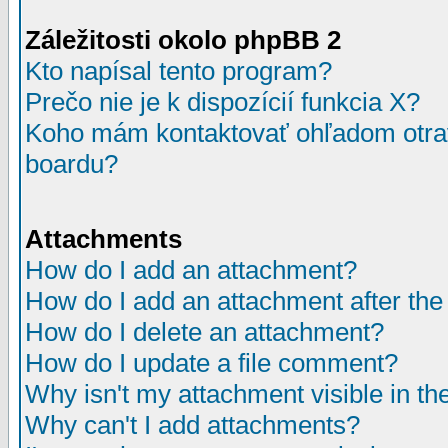
Záležitosti okolo phpBB 2
Kto napísal tento program?
Prečo nie je k dispozícií funkcia X?
Koho mám kontaktovať ohľadom otrav
boardu?
Attachments
How do I add an attachment?
How do I add an attachment after the i
How do I delete an attachment?
How do I update a file comment?
Why isn't my attachment visible in th
Why can't I add attachments?