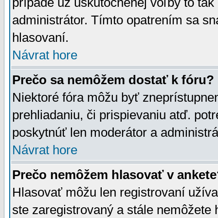
prípade už uskutočnenej voľby to tak
administrátor. Tímto opatrením sa sn
hlasovaní.
Návrat hore
Prečo sa nemôžem dostať k fóru?
Niektoré fóra môžu byť zneprístupnen
prehliadaniu, či prispievaniu atď. pot
poskytnúť len moderátor a administrát
Návrat hore
Prečo nemôžem hlasovať v ankete
Hlasovať môžu len registrovaní užívat
ste zaregistrovaný a stále nemôžet