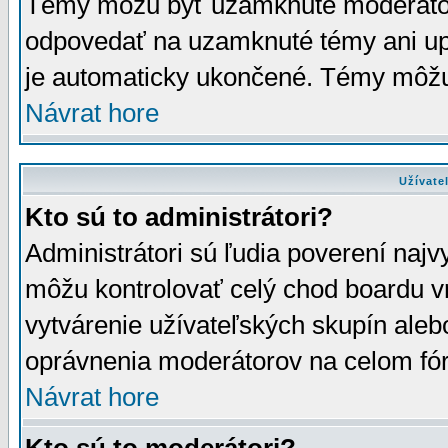
Témy môžu byť uzamknuté moderáto
odpovedať na uzamknuté témy ani up
je automaticky ukončené. Témy môžu
Návrat hore
Užívate
Kto sú to administrátori?
Administrátori sú ľudia poverení najv
môžu kontrolovať celý chod boardu v
vytvárenie užívateľských skupín aleb
oprávnenia moderátorov na celom fór
Návrat hore