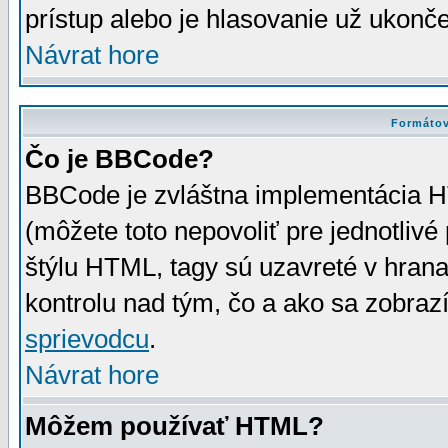
prístup alebo je hlasovanie už ukonč
Návrat hore
Formátov
Čo je BBCode?
BBCode je zvláštna implementácia HT
(môžete toto nepovoliť pre jednotli
štýlu HTML, tagy sú uzavreté v hrana
kontrolu nad tým, čo a ako sa zobrazí
sprievodcu
.
Návrat hore
Môžem používať HTML?