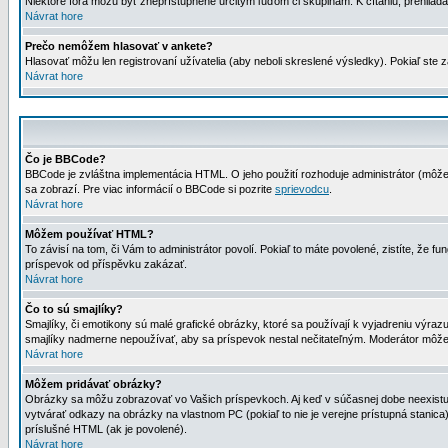
Niektoré fóra môžu byť zneprístupnené určitým ľuďom či skupinám. K čítaniu, prehliadani
Návrat hore
Prečo nemôžem hlasovať v ankete?
Hlasovať môžu len registrovaní užívatelia (aby neboli skreslené výsledky). Pokiaľ st
Návrat hore
Čo je BBCode?
BBCode je zvláštna implementácia HTML. O jeho použití rozhoduje administrátor (môžet
sa zobrazí. Pre viac informácií o BBCode si pozrite
sprievodcu
.
Návrat hore
Môžem používať HTML?
To závisí na tom, či Vám to administrátor povolí. Pokiaľ to máte povolené, zistíte, že fun
príspevok od příspěvku zakázať.
Návrat hore
Čo to sú smajlíky?
Smajlíky, či emotikony sú malé grafické obrázky, ktoré sa používají k vyjadreniu výra
smajlíky nadmerne nepoužívať, aby sa príspevok nestal nečitateľným. Moderátor môž
Návrat hore
Môžem pridávať obrázky?
Obrázky sa môžu zobrazovať vo Vašich príspevkoch. Aj keď v súčasnej dobe neexistuje
vytvárať odkazy na obrázky na vlastnom PC (pokiaľ to nie je verejne prístupná stani
príslušné HTML (ak je povolené).
Návrat hore