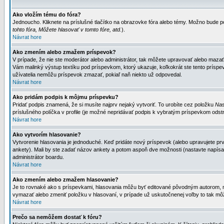
Ako vložím tému do fóra?
Jednoucho. Kliknete na príslušné tlačítko na obrazovke fóra alebo témy. Možno bude po
tohto fóra, Môžete hlasovať v tomto fóre, atd.
).
Návrat hore
Ako zmením alebo zmažem príspevok?
V prípade, že nie ste moderátor alebo administrátor, tak môžete upravovať alebo mazať
Vám malinký výstup textíku pod príspevkom, ktorý ukazuje, koľkokrát ste tento príspevo
užívatelia nemôžu príspevok zmazať, pokiaľ naň niekto už odpovedal.
Návrat hore
Ako pridám podpis k môjmu príspevku?
Pridať podpis znamená, že si musíte najprv nejaký vytvoriť. To urobíte cez položku
Nas
príslušného políčka v profile (je možné nepridávať podpis k vybratým príspevkom odstr
Návrat hore
Ako vytvorím hlasovanie?
Vytvorenie hlasovania je jednoduché. Keď pridáte nový príspevok (alebo upravujete prvý
ankety). Mali by ste zadať názov ankety a potom aspoň dve možnosti (nastavte napísa
administrátor boardu.
Návrat hore
Ako zmením alebo zmažem hlasovanie?
Je to rovnaké ako s príspevkami, hlasovania môžu byť editované pôvodným autorom, mod
vymazať alebo zmeniť položku v hlasovaní, v prípade už uskutočnenej voľby to tak môž
Návrat hore
Prečo sa nemôžem dostať k fóru?