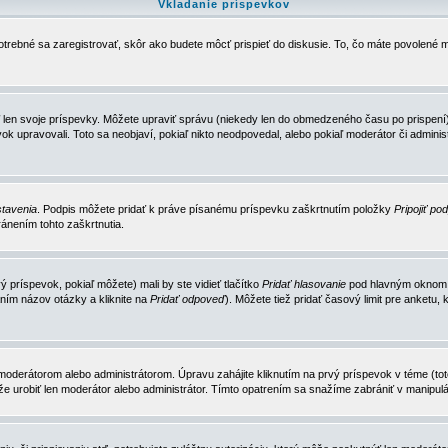
Vkladanie príspevkov
trebné sa zaregistrovať, skôr ako budete môcť prispieť do diskusie. To, čo máte povolené m
 len svoje príspevky. Môžete upraviť správu (niekedy len do obmedzeného času po prispení) 
k upravovali. Toto sa neobjaví, pokiaľ nikto neodpovedal, alebo pokiaľ moderátor či adminis
tavenia
. Podpis môžete pridať k práve písanému príspevku zaškrtnutím položky
Pripojiť po
ánením tohto zaškrtnutia.
 príspevok, pokiaľ môžete) mali by ste vidieť tlačítko
Pridať hlasovanie
pod hlavným oknom n
ním názov otázky a kliknite na
Pridať odpoveď
). Môžete tiež pridať časový limit pre anket
erátorom alebo administrátorom. Úpravu zahájite kliknutím na prvý príspevok v téme (toto 
e urobiť len moderátor alebo administrátor. Tímto opatrením sa snažíme zabrániť v manipulá