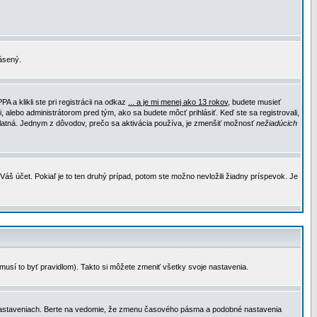
lásený.
a klikli ste pri registrácii na odkaz
... a je mi menej ako 13 rokov
, budete musieť
, alebo administrátorom pred tým, ako sa budete môcť prihlásiť. Keď ste sa registrovali,
e platná. Jednym z dôvodov, prečo sa aktivácia používa, je zmenšiť možnosť
nežiadúcich
Váš účet. Pokiaľ je to ten druhý prípad, potom ste možno nevložili žiadny príspevok. Je
emusí to byť pravidlom). Takto si môžete zmeniť všetky svoje nastavenia.
 nastaveniach. Berte na vedomie, že zmenu časového pásma a podobné nastavenia