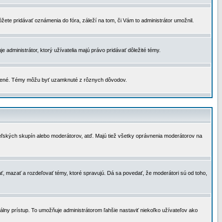
žete pridávať oznámenia do fóra, záleží na tom, či Vám to administrátor umožnil.
 administrátor, ktorý užívatelia majú právo pridávať dôležité témy.
čené. Témy môžu byť uzamknuté z rôznych dôvodov.
teľských skupín alebo moderátorov, atď. Majú tiež všetky oprávnenia moderátorov na
ť, mazať a rozdeľovať témy, ktoré spravujú. Dá sa povedať, že moderátori sú od toho,
lny prístup. To umožňuje administrátorom ľahšie nastaviť niekoľko užívateľov ako