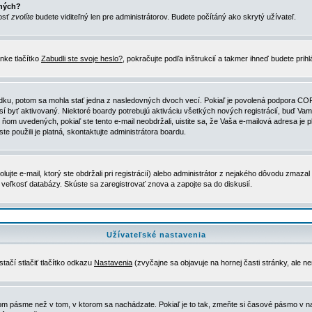
ených?
nosť
zvolíte
budete viditeľný len pre administrátorov. Budete počítáný ako skrytý užívateľ.
nke tlačítko
Zabudli ste svoje heslo?
, pokračujte podľa inštrukcií a takmer ihneď budete prih
dku, potom sa mohla stať jedna z nasledovných dvoch vecí. Pokiaľ je povolená podpora COPPA 
sí byť aktivovaný. Niektoré boardy potrebujú aktiváciu všetkých nových registrácií, buď Vami
 v ňom uvedených, pokiaľ ste tento e-mail neobdržali, uistite sa, že Vaša e-mailová adresa j
ste použili je platná, skontaktujte administrátora boardu.
te e-mail, ktorý ste obdržali pri registrácií) alebo administrátor z nejakého dôvodu zmazal 
la veľkosť databázy. Skúste sa zaregistrovať znova a zapojte sa do diskusií.
Užívateľské nastavenia
tačí stlačiť tlačítko odkazu
Nastavenia
(zvyčajne sa objavuje na hornej časti stránky, ale n
vom pásme než v tom, v ktorom sa nachádzate. Pokiaľ je to tak, zmeňte si časové pásmo v