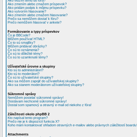
Ako vložím tému do fóra?
Ako zmením alebo zmažem príspevok?
Ako pridám podpis k môjmu príspevku?
Ako vytvorím hlasovanie?
Ako zmením alebo zmažem hlasovanie?
Prečo sa nemôžem dostať k fóru?
Prečo nemôžem hlasovať v ankete?
Formátovanie a typy príspevkov
Čo je BBCode?
Môžem používať HTML?
Čo to sú smajlíky?
Môžem pridávať obrázky?
Čo sú to oznámenia?
Čo sú to dôležité témy?
Čo sú to uzamknuté témy?
Užívateľské úrovne a skupiny
Kto sú to administrátori?
Kto sú to moderátori?
Čo sú to užívateťské skupiny?
Ako sa môžem zapojiť do užívateľskej skupiny?
Ako sa stanem moderátorom užívateľskej skupiny?
Súkromné správy
Nemôžem posielať súkromné správy!
Dostávam nechcené súkromné správy!
Dostal som spamový a otravný e-mail od niekoho z fóra!
Záležitosti okolo phpBB 2
Kto napísal tento program?
Prečo nie je k dispozícií funkcia X?
Koho mám kontaktovať ohľadom otravných e-mailov alebo právnych záležitostí boardu
Attachments