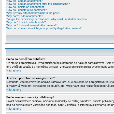
How do I add an attachment?
How do I add an attachment after the initial posting?
How do I delete an attachment?
How do I update a file comment?
Why isn't my attachment visible in the post?
Why can't I add attachments?
I've got the necessary permissions, why can't I add attachments?
Why can't I delete attachments?
Why can't I view/download attachments?
Who do I contact about illegal or possibly illegal attachments?
Prečo sa nemôžem prihlásiť?
Už ste sa zaregistrovali? Pred prihlásením je potrebné sa najskôr zaregistrovať. Bola V
fóra vylúčení a stále sa nemôžete prihlásiť, znova skontrolujte prihlasovacie meno a h
Návrat hore
Je vôbec potrebné sa zaregistrovať?
Nemusíte. Všetko záleží na administrátorovi fóra, či je potrebné sa zaregistrovať k
e-mailov užívateľom, prihlásenie do skupín, atď. Vrele Vám teda registráciu doporučujem
Návrat hore
Prečo som automaticky odhlásený?
Pokiaľ nezaškrtnete tlačítko
Prihlásiť automaticky pri ďalšej návšteve
, budete prihlásen
keď sa prihlasujete z verejného počítača, napr. v knižnici, z internetovej kaviarne, na un
Návrat hore