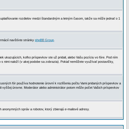
 na uplatňovanie rozdielov medzi štandardným a letným časom, takže sa môže jednať o 1
formácií navštívte stránky
phpBB Group
.
 ukazujúcich, koľko príspevkov ste už pridali, alebo Vašu pozíciu vo fóre. Pod ním
o s nimi naloží (v akej podobe sa zobrazia). Pokiaľ nemôžete využívať postavičky,
usných fór používa hodnotenie úrovní k rozlíšeniu počtu Vami pridaných príspevkov a
ahli vyššej úrovne. Moderátor alebo administrátor potom môže počet Vašich príspevkov
ch anonymných správ a robotov, ktorý zbierajú e-mailové adresy.