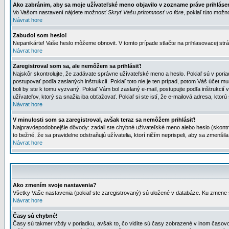
Ako zabránim, aby sa moje užívateľské meno objavilo v zozname práve prihlás
Vo Vašom nastavení nájdete možnosť
Skryť Vašu prítomnosť vo fóre
, pokiaľ túto mož
Návrat hore
Zabudol som heslo!
Nepanikárte! Vaše heslo môžeme obnovit. V tomto prípade stlačte na prihlasovacej strá
Návrat hore
Zaregistroval som sa, ale nemôžem sa prihlásiť!
Najskôr skontrolujte, že zadávate správne užívateľské meno a heslo. Pokiaľ sú v poria
postupovať podľa zaslaných inštrukcií. Pokiaľ toto nie je ten prípad, potom Váš účet mu
boli by ste k tomu vyzvaný. Pokiaľ Vám bol zaslaný e-mail, postupujte podľa inštrukcií
užívateľov, ktorý sa snažia iba obťažovať. Pokiaľ si ste istí, že e-mailová adresa, ktorú 
Návrat hore
V minulosti som sa zaregistroval, avšak teraz sa nemôžem prihlásiť!
Najpravdepodobnejšie dôvody: zadali ste chybné uživateľské meno alebo heslo (skontroluj
to bežné, že sa pravidelne odstraňujú užívatelia, ktorí ničím neprispeli, aby sa zmenši
Návrat hore
Ako zmením svoje nastavenia?
Všetky Vaše nastavenia (pokiaľ ste zaregistrovaný) sú uložené v databáze. Ku zmene s
Návrat hore
Časy sú chybné!
Časy sú takmer vždy v poriadku, avšak to, čo vidíte sú časy zobrazené v inom časo