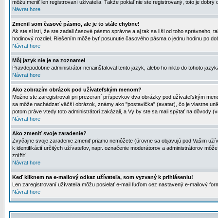
môžu meniť len registrovaní uživatelia. Takže pokiaľ nie ste registrovaný, toto je dobrý 
Návrat hore
Zmenil som časové pásmo, ale je to stále chybne!
Ak ste si istí, že ste zadali časové pásmo správne a aj tak sa líši od toho správneho
hodinový rozdiel. Riešením môže byť posunutie časového pásma o jednu hodinu po dob
Návrat hore
Môj jazyk nie je na zozname!
Pravdepodobne administrátor nenainštaloval tento jazyk, alebo ho nikto do tohoto jazyka 
Návrat hore
Ako zobrazím obrázok pod užívateľským menom?
Možno ste zaregistrovali pri prezeraní príspevkov dva obrázky pod užívateľským menom
sa môže nachádzať väčší obrázok, známy ako "postavička" (avatar), čo je vlastne uniká
potom práve vtedy toto administrátori zakázali, a Vy by ste sa mali spýtať na dôvody (v
Návrat hore
Ako zmeniť svoje zaradenie?
Zvyčajne svoje zaradenie zmeniť priamo nemôžete (úrovne sa objavujú pod Vašim užív
k identifikácií určitých užívateľov, napr. označenie moderátorov a administrátorov m
znížiť.
Návrat hore
Keď kliknem na e-mailový odkaz užívateľa, som vyzvaný k prihláseniu!
Len zaregistrovaní užívatelia môžu posielať e-mail ľuďom cez nastavený e-mailový form
Návrat hore