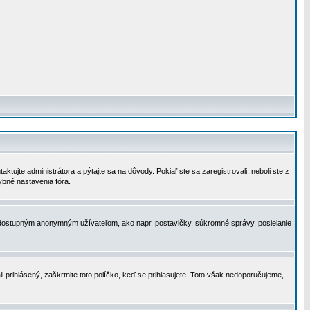
tujte administrátora a pýtajte sa na dôvody. Pokiaľ ste sa zaregistrovali, neboli ste z
ybné nastavenia fóra.
 nedostupným anonymným užívateľom, ako napr. postavičky, súkromné správy, posielanie
i prihlásený, zaškrtnite toto políčko, keď se prihlasujete. Toto však nedoporučujeme,