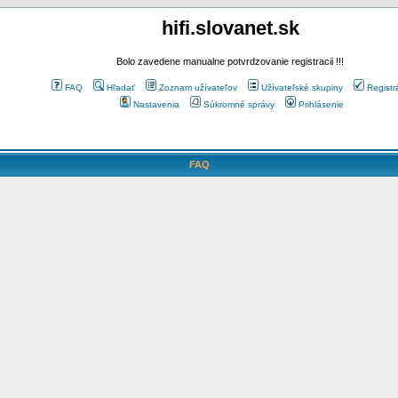
hifi.slovanet.sk
Bolo zavedene manualne potvrdzovanie registracii !!!
FAQ
Hľadať
Zoznam užívateľov
Užívateľské skupiny
Registr
Nastavenia
Súkromné správy
Prihlásenie
FAQ