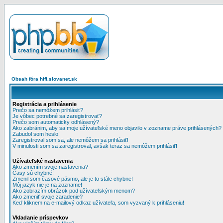
Obsah fóra hifi.slovanet.sk
Registrácia a prihlásenie
Prečo sa nemôžem prihlásiť?
Je vôbec potrebné sa zaregistrovať?
Prečo som automaticky odhlásený?
Ako zabránim, aby sa moje užívateľské meno objavilo v zozname práve prihlásených?
Zabudol som heslo!
Zaregistroval som sa, ale nemôžem sa prihlásiť!
V minulosti som sa zaregistroval, avšak teraz sa nemôžem prihlásiť!
Užívateľské nastavenia
Ako zmením svoje nastavenia?
Časy sú chybné!
Zmenil som časové pásmo, ale je to stále chybne!
Môj jazyk nie je na zozname!
Ako zobrazím obrázok pod užívateľským menom?
Ako zmeniť svoje zaradenie?
Keď kliknem na e-mailový odkaz užívateľa, som vyzvaný k prihláseniu!
Vkladanie príspevkov