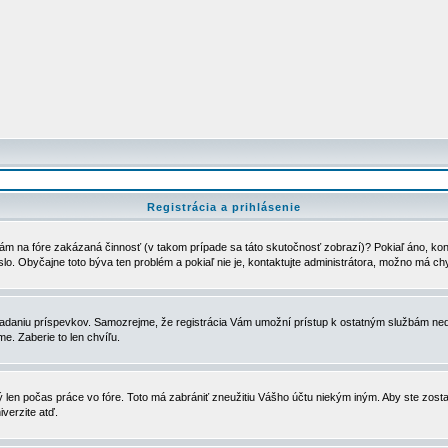
Registrácia a prihlásenie
ám na fóre zakázaná činnosť (v takom prípade sa táto skutočnosť zobrazí)? Pokiaľ áno, kontak
eslo. Obyčajne toto býva ten problém a pokiaľ nie je, kontaktujte administrátora, možno má ch
u vkladaniu príspevkov. Samozrejme, že registrácia Vám umožní prístup k ostatným službám
e. Zaberie to len chvíľu.
ý len počas práce vo fóre. Toto má zabrániť zneužitiu Vášho účtu niekým iným. Aby ste zostal
iverzite atď.