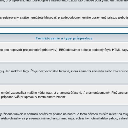
u, či prispievaniu atď. potrebujete zvláštnu autorizáciu, ktorú môže poskytnúť len moderátor 
e zaregistrovaný a stále nemôžete hlasovať, pravdepodobne nemáte oprávnený prístup alebo 
Formátovanie a typy príspevkov
e toto nepovoliť pre jednotlivé príspevky). BBCode sám o sebe je podobný štýlu HTML, tagy
gujú len niektoré tagy. Čo je
bezpečnostná
funkcia, ktorá zamedzí zneužitiu alebo zničeniu 
zu emócií za použitia malého kódu, napr. :) znamená šťastný, :( znamená smutný. Plný zozna
e prípadne Váš príspevok v tomto smere zmeniť.
 žiadna funkcia k nahratiu obrázkov priamo na board. Z tohto dôvodu musíte uviesť na taký
ca) alebo obrázky za preverujúcimi mechanizmami, napr. schránky hotmail alebo yahoo, zahe