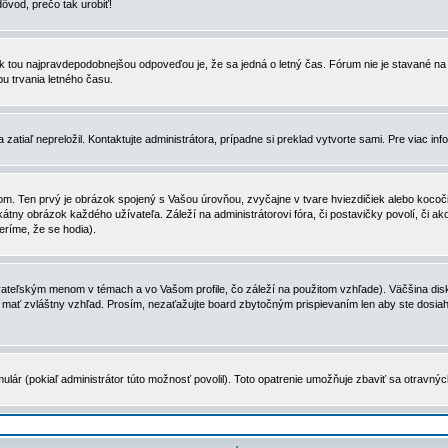
dôvod, prečo tak urobiť!
, tak tou najpravdepodobnejšou odpoveďou je, že sa jedná o letný čas. Fórum nie je stavané
u trvania letného času.
zatiaľ nepreložil. Kontaktujte administrátora, prípadne si preklad vytvorte sami. Pre viac in
. Ten prvý je obrázok spojený s Vašou úrovňou, zvyčajne v tvare hviezdičiek alebo kocočiek
tny obrázok každého užívateľa. Záleží na administrátorovi fóra, či postavičky povolí, či ak
eríme, že se hodia).
ateľským menom v témach a vo Vašom profile, čo záleží na použitom vzhľade). Väčšina disk
ôže mať zvláštny vzhľad. Prosím, nezaťažujte board zbytočným prispievaním len aby ste dosi
ulár (pokiaľ administrátor túto možnosť povolil). Toto opatrenie umožňuje zbaviť sa otravný