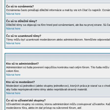
Čo sú to oznámenia?
Oznámenia často prinášajú dôležité informácie a mali by ste ich čítať čo najskôr. Ozná
Návrat hore
Čo sú to dôležité témy?
Dôležité témy sa objavujú na fóre hned pod oznámeniami, ale iba na prvej strane. Sú čas
Návrat hore
Čo sú to uzamknuté témy?
Témy môžu byť uzamknuté moderátorom alebo administrátorom. Nemôžete odpovedať n
Návrat hore
Kto sú to administrátori?
Administrátori sú ľudia poverení najvyššou kontrolou nad celým fórom. Títo ľudia môž
celom fóre.
Návrat hore
Kto sú to moderátori?
Moderátori sú jednotlivci (alebo skupiny jednotlivcov), ktorých práca je starať sa o
aby ľudia neprispievali
mimo témy
alebo nepridávali otravný materiál.
Návrat hore
Čo sú to užívateťské skupiny?
Užívateľské skupiny sú cestou, ktorou administrátori môžu zoskupovať užívateľov. Kaž
moderátorov fóra, alebo im dať prístup na súkromné fórum, atď.