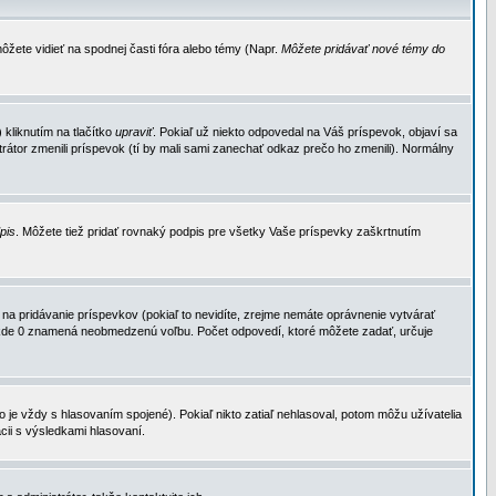
ôžete vidieť na spodnej časti fóra alebo témy (Napr.
Môžete pridávať nové témy do
kliknutím na tlačítko
upraviť
. Pokiaľ už niekto odpovedal na Váš príspevok, objaví sa
trátor zmenili príspevok (tí by mali sami zanechať odkaz prečo ho zmenili). Normálny
dpis
. Môžete tiež pridať rovnaký podpis pre všetky Vaše príspevky zaškrtnutím
a pridávanie príspevkov (pokiaľ to nevidíte, zrejme nemáte oprávnenie vytvárať
u, kde 0 znamená neobmedzenú voľbu. Počet odpovedí, ktoré môžete zadať, určuje
je vždy s hlasovaním spojené). Pokiaľ nikto zatiaľ nehlasoval, potom môžu užívatelia
cii s výsledkami hlasovaní.