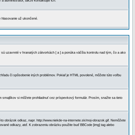
a administrátor, takže kontaktujte ich.
je hlasovanie už ukončené.
 sú uzavreté v hranatých zátvorkách [ a ] a ponúka väčšiu kontrolu nad tým, čo a ako
vzhľadu či spôsobenie iných problémov. Pokiaľ je HTML povolené, môžete túto voľbu
m smajlíkov si môžete prohliadnuť cez príspevkový formulár. Prosím, snažte sa tieto
to obrázok odkaz, napr. http://www.niekde-na-internete.sk/moj-obrazok.gif. Nemôžete
slované odkazy, atď. K zobrazeniu obrázku použite buď BBCode [img] tag alebo