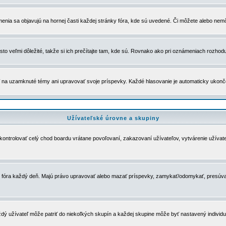
menia sa objavujú na hornej časti každej stránky fóra, kde sú uvedené. Či môžete alebo nemô
to veľmi dôležité, takže si ich prečítajte tam, kde sú. Rovnako ako pri oznámeniach rozhoduje
a uzamknuté témy ani upravovať svoje príspevky. Každé hlasovanie je automaticky ukon
Užívateľské úrovne a skupiny
u kontrolovať celý chod boardu vrátane povoľovaní, zakazovaní užívateľov, vytvárenie užíva
 chod fóra každý deň. Majú právo upravovať alebo mazať príspevky, zamykať/odomykať, presúva
dý užívateľ môže patriť do niekoľkých skupín a každej skupine môže byť nastavený individuá