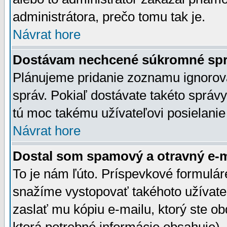
administrátora, prečo tomu tak je.
Návrat hore
Dostávam nechcené súkromné spr
Plánujeme pridanie zoznamu ignorov
správ. Pokiaľ dostávate takéto správy
tú moc takému užívateľovi posielanie
Návrat hore
Dostal som spamový a otravný e-ma
To je nám ľúto. Príspevkové formulá
snažíme vystopovať takéhoto užívateľ
zaslať mu kópiu e-mailu, ktorý ste obdr