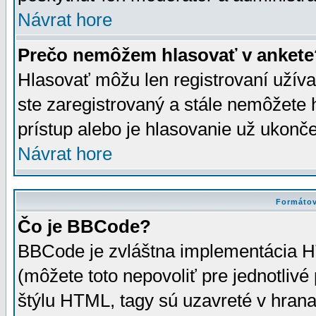
Návrat hore
Prečo nemôžem hlasovať v ankete
Hlasovať môžu len registrovaní užívat
ste zaregistrovaný a stále nemôžet
prístup alebo je hlasovanie už ukonč
Návrat hore
Formátov
Čo je BBCode?
BBCode je zvláštna implementácia HT
(môžete toto nepovoliť pre jednotli
štýlu HTML, tagy sú uzavreté v hrana