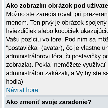
Ako zobrazím obrázok pod užíva
Možno ste zaregistrovali pri prezera
menom. Ten prvý je obrázok spojený 
hviezdičiek alebo kocočiek ukazujúcic
Vašu pozíciu vo fóre. Pod ním sa m
"postavička" (avatar), čo je vlastne 
administrátorovi fóra, či postavičky p
zobrazia). Pokiaľ nemôžete využívať 
administrátori zakázali, a Vy by ste 
hodia).
Návrat hore
Ako zmeniť svoje zaradenie?