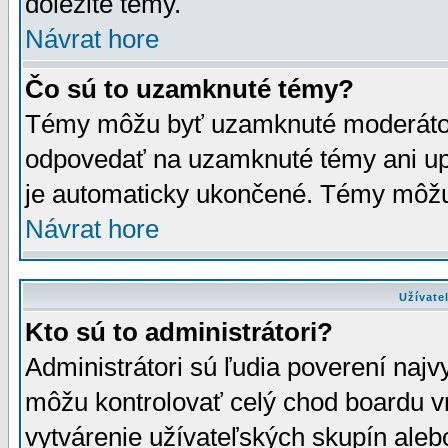
dôležité témy.
Návrat hore
Čo sú to uzamknuté témy?
Témy môžu byť uzamknuté moderáto
odpovedať na uzamknuté témy ani up
je automaticky ukončené. Témy môžu
Návrat hore
Užívate
Kto sú to administrátori?
Administrátori sú ľudia poverení najv
môžu kontrolovať celý chod boardu v
vytvárenie užívateľských skupín aleb