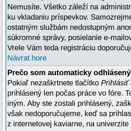
Nemusíte. Všetko záleží na administrá
ku vkladaniu príspevkov. Samozrejme
ostatným službám nedostupným anon
súkromné správy, posielanie e-mailov
Vrele Vám teda registráciu doporučuj
Návrat hore
Prečo som automaticky odhlásen
Pokiaľ nezaškrtnete tlačítko
Prihlásiť
prihlásený len počas práce vo fóre. 
iným. Aby ste zostali prihlásený, zaškr
však nedoporučujeme, keď sa prihlasuj
z internetovej kaviarne, na univerzite 