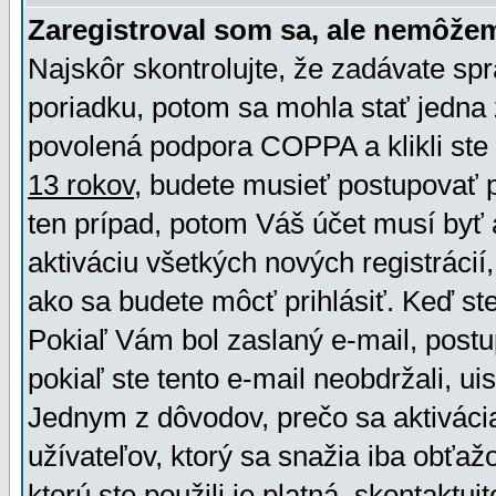
Zaregistroval som sa, ale nemôžem
Najskôr skontrolujte, že zadávate sp
poriadku, potom sa mohla stať jedna 
povolená podpora COPPA a klikli ste 
13 rokov
, budete musieť postupovať po
ten prípad, potom Váš účet musí byť 
aktiváciu všetkých nových registráci
ako sa budete môcť prihlásiť. Keď ste 
Pokiaľ Vám bol zaslaný e-mail, postu
pokiaľ ste tento e-mail neobdržali, ui
Jednym z dôvodov, prečo sa aktiváci
užívateľov, ktorý sa snažia iba obťažo
ktorú ste použili je platná, skontaktuj