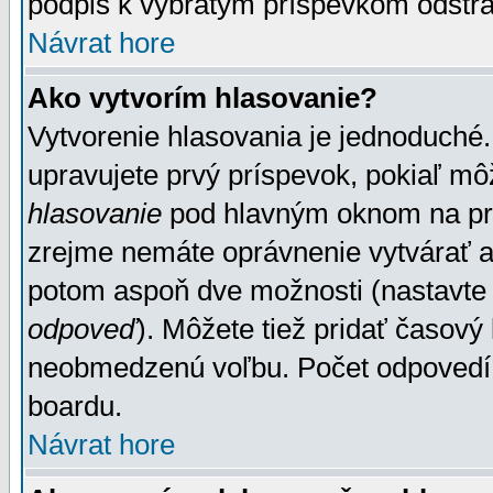
podpis k vybratým príspevkom odstrá
Návrat hore
Ako vytvorím hlasovanie?
Vytvorenie hlasovania je jednoduché.
upravujete prvý príspevok, pokiaľ môž
hlasovanie
pod hlavným oknom na prid
zrejme nemáte oprávnenie vytvárať an
potom aspoň dve možnosti (nastavte 
odpoveď
). Môžete tiež pridať časový
neobmedzenú voľbu. Počet odpovedí, 
boardu.
Návrat hore