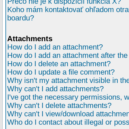
Prečo nie je k dispozícií funkcia X?
Koho mám kontaktovať ohľadom otrav
boardu?
Attachments
How do I add an attachment?
How do I add an attachment after the i
How do I delete an attachment?
How do I update a file comment?
Why isn't my attachment visible in th
Why can't I add attachments?
I've got the necessary permissions, 
Why can't I delete attachments?
Why can't I view/download attachme
Who do I contact about illegal or poss