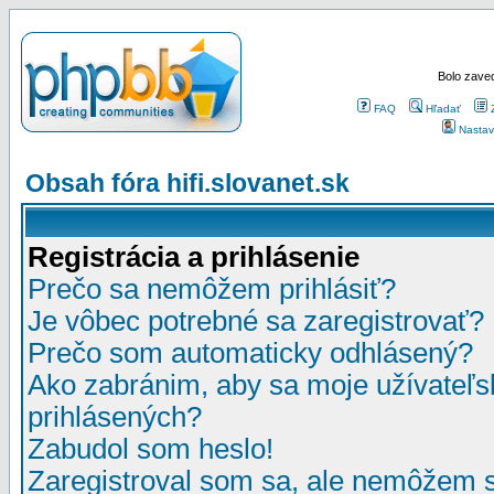
Bolo zaved
FAQ
Hľadať
Nastav
Obsah fóra hifi.slovanet.sk
Registrácia a prihlásenie
Prečo sa nemôžem prihlásiť?
Je vôbec potrebné sa zaregistrovať?
Prečo som automaticky odhlásený?
Ako zabránim, aby sa moje užívateľ
prihlásených?
Zabudol som heslo!
Zaregistroval som sa, ale nemôžem sa