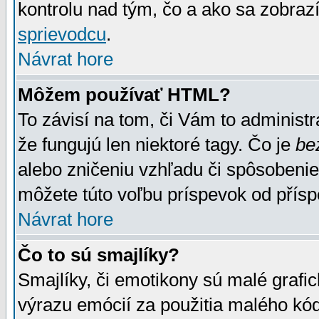
kontrolu nad tým, čo a ako sa zobrazí
sprievodcu
.
Návrat hore
Môžem používať HTML?
To závisí na tom, či Vám to administrá
že fungujú len niektoré tagy. Čo je
be
alebo zničeniu vzhľadu či spôsobeni
môžete túto voľbu príspevok od přís
Návrat hore
Čo to sú smajlíky?
Smajlíky, či emotikony sú malé grafic
výrazu emócií za použitia malého kód