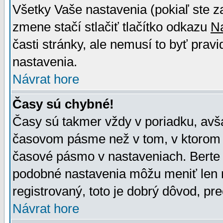
Všetky Vaše nastavenia (pokiaľ ste z
zmene stačí stlačiť tlačítko odkazu
N
časti stránky, ale nemusí to byť prav
nastavenia.
Návrat hore
Časy sú chybné!
Časy sú takmer vždy v poriadku, avša
časovom pásme než v tom, v ktorom s
časové pásmo v nastaveniach. Bert
podobné nastavenia môžu meniť len re
registrovaný, toto je dobrý dôvod, pre
Návrat hore