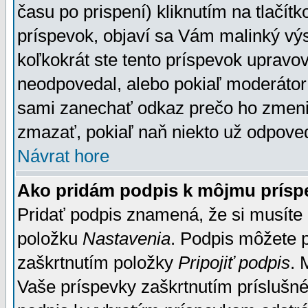
času po prispení) kliknutím na tlačít
príspevok, objaví sa Vám malinký výs
koľkokrát ste tento príspevok upravova
neodpovedal, alebo pokiaľ moderátor č
sami zanechať odkaz prečo ho zmenil
zmazať, pokiaľ naň niekto už odpoved
Návrat hore
Ako pridám podpis k môjmu prísp
Pridať podpis znamená, že si musíte n
položku
Nastavenia
. Podpis môžete 
zaškrtnutím položky
Pripojiť podpis
. 
Vaše príspevky zaškrtnutím príslušné