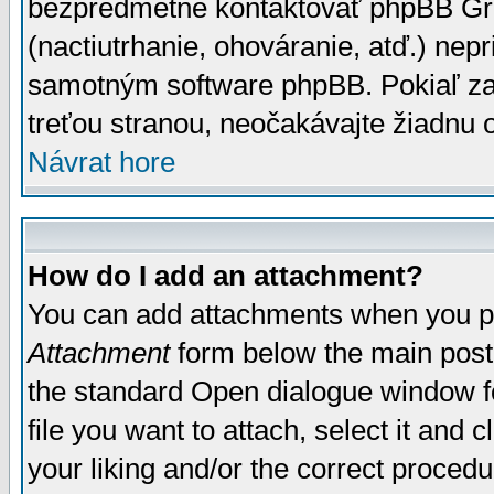
bezpredmetné kontaktovať phpBB Grou
(nactiutrhanie, ohováranie, atď.) ne
samotným software phpBB. Pokiaľ zaš
treťou stranou, neočakávajte žiadnu
Návrat hore
How do I add an attachment?
You can add attachments when you p
Attachment
form below the main post
the standard Open dialogue window fo
file you want to attach, select it and
your liking and/or the correct proced