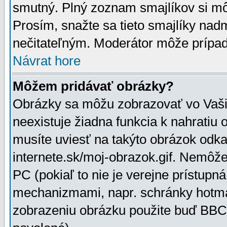
smutný. Plný zoznam smajlíkov si mô
Prosím, snažte sa tieto smajlíky nad
nečitateľným. Moderátor môže prípa
Návrat hore
Môžem pridávať obrázky?
Obrázky sa môžu zobrazovať vo Vaši
neexistuje žiadna funkcia k nahratiu
musíte uviesť na takýto obrázok odka
internete.sk/moj-obrazok.gif. Nemôž
PC (pokiaľ to nie je verejne prístupn
mechanizmami, napr. schránky hotmai
zobrazeniu obrázku použite buď BBCo