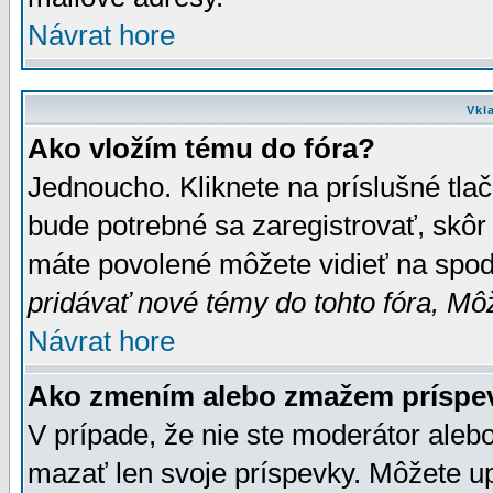
Návrat hore
Vkl
Ako vložím tému do fóra?
Jednoucho. Kliknete na príslušné tla
bude potrebné sa zaregistrovať, skôr 
máte povolené môžete vidieť na spodn
pridávať nové témy do tohto fóra, Môž
Návrat hore
Ako zmením alebo zmažem príspe
V prípade, že nie ste moderátor aleb
mazať len svoje príspevky. Môžete u