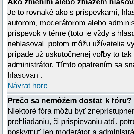
Ako zmením alebo zmažem hlasov
Je to rovnaké ako s príspevkami, h
autorom, moderátorom alebo administ
príspevok v téme (toto je vždy s hlas
nehlasoval, potom môžu užívatelia v
prípade už uskutočnenej voľby to tak
administrátor. Tímto opatrením sa sn
hlasovaní.
Návrat hore
Prečo sa nemôžem dostať k fóru?
Niektoré fóra môžu byť zneprístupnen
prehliadaniu, či prispievaniu atď. pot
poskytnúť len moderátor a administrát