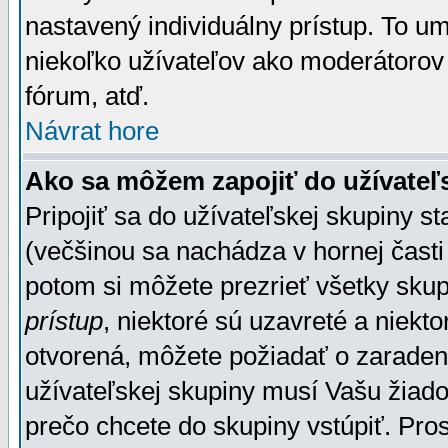
nastavený individuálny prístup. To u
niekoľko užívateľov ako moderátorov 
fórum, atď.
Návrat hore
Ako sa môžem zapojiť do užívateľ
Pripojiť sa do užívateľskej skupiny s
(večšinou sa nachádza v hornej časti 
potom si môžete prezrieť všetky sku
prístup
, niektoré sú uzavreté a niekt
otvorená, môžete požiadať o zaradeni
užívateľskej skupiny musí Vašu žiado
prečo chcete do skupiny vstúpiť. Pro