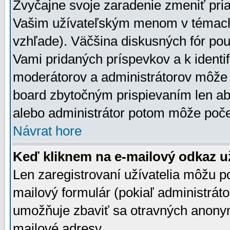
Zvyčajne svoje zaradenie zmeniť pr
Vašim užívateľským menom v témach 
vzhľade). Väčšina diskusných fór pou
Vami pridaných príspevkov a k identif
moderátorov a administrátorov môže 
board zbytočným prispievaním len aby
alebo administrátor potom môže počet
Návrat hore
Keď kliknem na e-mailový odkaz už
Len zaregistrovaní užívatelia môžu p
mailový formulár (pokiaľ administráto
umožňuje zbaviť sa otravných anonym
mailové adresy.