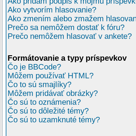
Ako pridám podpis k môjmu príspev
Ako vytvorím hlasovanie?
Ako zmením alebo zmažem hlasovan
Prečo sa nemôžem dostať k fóru?
Prečo nemôžem hlasovať v ankete?
Formátovanie a typy príspevkov
Čo je BBCode?
Môžem používať HTML?
Čo to sú smajlíky?
Môžem pridávať obrázky?
Čo sú to oznámenia?
Čo sú to dôležité témy?
Čo sú to uzamknuté témy?