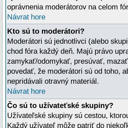
oprávnenia moderátorov na celom fór
Návrat hore
Kto sú to moderátori?
Moderátori sú jednotlivci (alebo skupi
chod fóra každý deň. Majú právo upr
zamykať/odomykať, presúvať, mazať a
povedať, že moderátori sú od toho, a
nepridávali otravný materiál.
Návrat hore
Čo sú to užívateťské skupiny?
Užívateľské skupiny sú cestou, ktoro
Každý užívateľ môže patriť do nieko