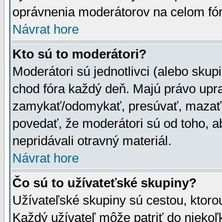
oprávnenia moderátorov na celom fór
Návrat hore
Kto sú to moderátori?
Moderátori sú jednotlivci (alebo skupi
chod fóra každý deň. Majú právo upr
zamykať/odomykať, presúvať, mazať a
povedať, že moderátori sú od toho, a
nepridávali otravný materiál.
Návrat hore
Čo sú to užívateťské skupiny?
Užívateľské skupiny sú cestou, ktoro
Každý užívateľ môže patriť do nieko