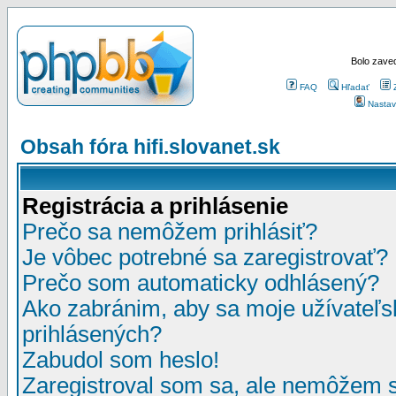
Bolo zaved
FAQ
Hľadať
Nastav
Obsah fóra hifi.slovanet.sk
Registrácia a prihlásenie
Prečo sa nemôžem prihlásiť?
Je vôbec potrebné sa zaregistrovať?
Prečo som automaticky odhlásený?
Ako zabránim, aby sa moje užívateľ
prihlásených?
Zabudol som heslo!
Zaregistroval som sa, ale nemôžem sa