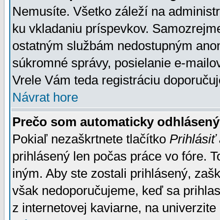
Nemusíte. Všetko záleží na administrá
ku vkladaniu príspevkov. Samozrejme
ostatným službám nedostupným anon
súkromné správy, posielanie e-mailov
Vrele Vám teda registráciu doporučuj
Návrat hore
Prečo som automaticky odhlásen
Pokiaľ nezaškrtnete tlačítko
Prihlásiť
prihlásený len počas práce vo fóre. 
iným. Aby ste zostali prihlásený, zaškr
však nedoporučujeme, keď sa prihlasuj
z internetovej kaviarne, na univerzite 