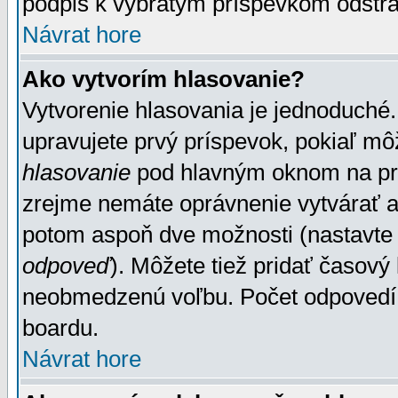
podpis k vybratým príspevkom odstrá
Návrat hore
Ako vytvorím hlasovanie?
Vytvorenie hlasovania je jednoduché.
upravujete prvý príspevok, pokiaľ môž
hlasovanie
pod hlavným oknom na prid
zrejme nemáte oprávnenie vytvárať an
potom aspoň dve možnosti (nastavte 
odpoveď
). Môžete tiež pridať časový
neobmedzenú voľbu. Počet odpovedí, 
boardu.
Návrat hore