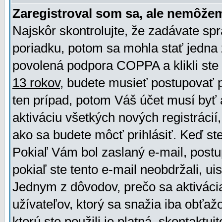
Zaregistroval som sa, ale nemôžem
Najskôr skontrolujte, že zadávate sp
poriadku, potom sa mohla stať jedna 
povolená podpora COPPA a klikli ste 
13 rokov
, budete musieť postupovať po
ten prípad, potom Váš účet musí byť 
aktiváciu všetkých nových registráci
ako sa budete môcť prihlásiť. Keď ste 
Pokiaľ Vám bol zaslaný e-mail, postu
pokiaľ ste tento e-mail neobdržali, ui
Jednym z dôvodov, prečo sa aktiváci
užívateľov, ktorý sa snažia iba obťažo
ktorú ste použili je platná, skontaktuj