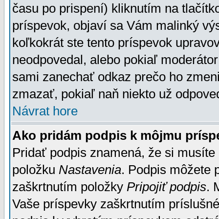
času po prispení) kliknutím na tlačít
príspevok, objaví sa Vám malinký výs
koľkokrát ste tento príspevok upravova
neodpovedal, alebo pokiaľ moderátor č
sami zanechať odkaz prečo ho zmenil
zmazať, pokiaľ naň niekto už odpoved
Návrat hore
Ako pridám podpis k môjmu prísp
Pridať podpis znamená, že si musíte n
položku
Nastavenia
. Podpis môžete 
zaškrtnutím položky
Pripojiť podpis
. 
Vaše príspevky zaškrtnutím príslušné