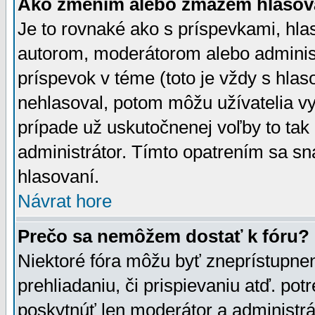
Ako zmením alebo zmažem hlasov
Je to rovnaké ako s príspevkami, h
autorom, moderátorom alebo administ
príspevok v téme (toto je vždy s hlas
nehlasoval, potom môžu užívatelia v
prípade už uskutočnenej voľby to tak
administrátor. Tímto opatrením sa sn
hlasovaní.
Návrat hore
Prečo sa nemôžem dostať k fóru?
Niektoré fóra môžu byť zneprístupnen
prehliadaniu, či prispievaniu atď. pot
poskytnúť len moderátor a administrát