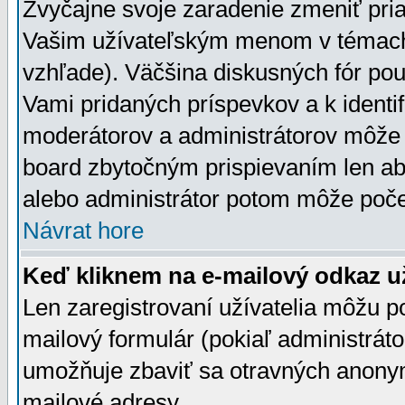
Zvyčajne svoje zaradenie zmeniť pr
Vašim užívateľským menom v témach 
vzhľade). Väčšina diskusných fór pou
Vami pridaných príspevkov a k identif
moderátorov a administrátorov môže 
board zbytočným prispievaním len aby
alebo administrátor potom môže počet
Návrat hore
Keď kliknem na e-mailový odkaz už
Len zaregistrovaní užívatelia môžu p
mailový formulár (pokiaľ administráto
umožňuje zbaviť sa otravných anonym
mailové adresy.