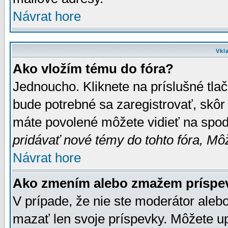
Návrat hore
Vkl
Ako vložím tému do fóra?
Jednoucho. Kliknete na príslušné tla
bude potrebné sa zaregistrovať, skôr 
máte povolené môžete vidieť na spodn
pridávať nové témy do tohto fóra, Môž
Návrat hore
Ako zmením alebo zmažem príspe
V prípade, že nie ste moderátor aleb
mazať len svoje príspevky. Môžete u