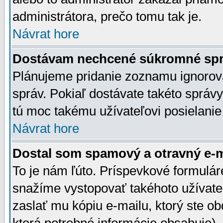
administrátora, prečo tomu tak je.
Návrat hore
Dostávam nechcené súkromné spr
Plánujeme pridanie zoznamu ignorov
správ. Pokiaľ dostávate takéto správy
tú moc takému užívateľovi posielanie
Návrat hore
Dostal som spamový a otravný e-ma
To je nám ľúto. Príspevkové formulá
snažíme vystopovať takéhoto užívateľ
zaslať mu kópiu e-mailu, ktorý ste obdr