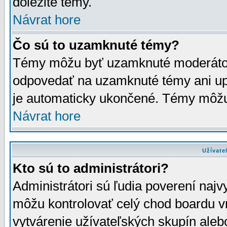
dôležité témy.
Návrat hore
Čo sú to uzamknuté témy?
Témy môžu byť uzamknuté moderáto
odpovedať na uzamknuté témy ani up
je automaticky ukončené. Témy môžu
Návrat hore
Užívate
Kto sú to administrátori?
Administrátori sú ľudia poverení najv
môžu kontrolovať celý chod boardu v
vytvárenie užívateľských skupín aleb