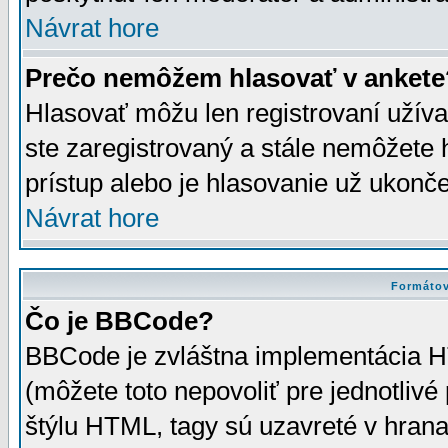
Návrat hore
Prečo nemôžem hlasovať v ankete
Hlasovať môžu len registrovaní užívat
ste zaregistrovaný a stále nemôžet
prístup alebo je hlasovanie už ukonč
Návrat hore
Formátov
Čo je BBCode?
BBCode je zvláštna implementácia HT
(môžete toto nepovoliť pre jednotli
štýlu HTML, tagy sú uzavreté v hrana