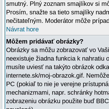
smutný. Plný zoznam smajlíkov si mô
Prosím, snažte sa tieto smajlíky nad
nečitateľným. Moderátor môže prípa
Návrat hore
Môžem pridávať obrázky?
Obrázky sa môžu zobrazovať vo Vaši
neexistuje žiadna funkcia k nahratiu
musíte uviesť na takýto obrázok odka
internete.sk/moj-obrazok.gif. Nemôž
PC (pokiaľ to nie je verejne prístupn
mechanizmami, napr. schránky hotmai
zobrazeniu obrázku použite buď BBCo