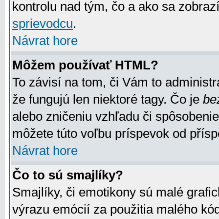
kontrolu nad tým, čo a ako sa zobrazí
sprievodcu
.
Návrat hore
Môžem používať HTML?
To závisí na tom, či Vám to administrá
že fungujú len niektoré tagy. Čo je
be
alebo zničeniu vzhľadu či spôsobeni
môžete túto voľbu príspevok od přís
Návrat hore
Čo to sú smajlíky?
Smajlíky, či emotikony sú malé grafic
výrazu emócií za použitia malého kód