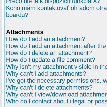
Prečo nie je k dispozícií funkcia X?
Koho mám kontaktovať ohľadom otrav
boardu?
Attachments
How do I add an attachment?
How do I add an attachment after the i
How do I delete an attachment?
How do I update a file comment?
Why isn't my attachment visible in th
Why can't I add attachments?
I've got the necessary permissions, 
Why can't I delete attachments?
Why can't I view/download attachme
Who do I contact about illegal or poss