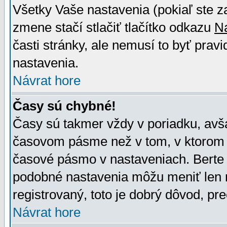
Všetky Vaše nastavenia (pokiaľ ste z
zmene stačí stlačiť tlačítko odkazu
N
časti stránky, ale nemusí to byť prav
nastavenia.
Návrat hore
Časy sú chybné!
Časy sú takmer vždy v poriadku, avša
časovom pásme než v tom, v ktorom s
časové pásmo v nastaveniach. Bert
podobné nastavenia môžu meniť len re
registrovaný, toto je dobrý dôvod, pre
Návrat hore