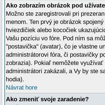
Ako zobrazím obrázok pod užíva
Možno ste zaregistrovali pri prezera
menom. Ten prvý je obrázok spojený 
hviezdičiek alebo kocočiek ukazujúcic
Vašu pozíciu vo fóre. Pod ním sa m
"postavička" (avatar), čo je vlastne 
administrátorovi fóra, či postavičky p
zobrazia). Pokiaľ nemôžete využívať 
administrátori zakázali, a Vy by ste 
hodia).
Návrat hore
Ako zmeniť svoje zaradenie?