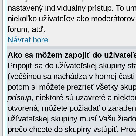
nastavený individuálny prístup. To u
niekoľko užívateľov ako moderátorov 
fórum, atď.
Návrat hore
Ako sa môžem zapojiť do užívateľ
Pripojiť sa do užívateľskej skupiny s
(večšinou sa nachádza v hornej časti 
potom si môžete prezrieť všetky sku
prístup
, niektoré sú uzavreté a niekt
otvorená, môžete požiadať o zaradeni
užívateľskej skupiny musí Vašu žiado
prečo chcete do skupiny vstúpiť. Pro