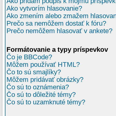
Ako pridám podpis k môjmu príspev
Ako vytvorím hlasovanie?
Ako zmením alebo zmažem hlasovan
Prečo sa nemôžem dostať k fóru?
Prečo nemôžem hlasovať v ankete?
Formátovanie a typy príspevkov
Čo je BBCode?
Môžem používať HTML?
Čo to sú smajlíky?
Môžem pridávať obrázky?
Čo sú to oznámenia?
Čo sú to dôležité témy?
Čo sú to uzamknuté témy?