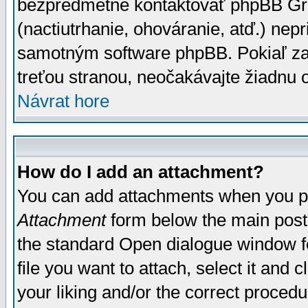
bezpredmetné kontaktovať phpBB Grou
(nactiutrhanie, ohováranie, atď.) ne
samotným software phpBB. Pokiaľ zaš
treťou stranou, neočakávajte žiadnu
Návrat hore
How do I add an attachment?
You can add attachments when you p
Attachment
form below the main post
the standard Open dialogue window fo
file you want to attach, select it and
your liking and/or the correct proced