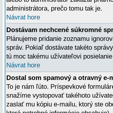
administrátora, prečo tomu tak je.
Návrat hore
Dostávam nechcené súkromné spr
Plánujeme pridanie zoznamu ignorov
správ. Pokiaľ dostávate takéto správy
tú moc takému užívateľovi posielanie
Návrat hore
Dostal som spamový a otravný e-ma
To je nám ľúto. Príspevkové formulá
snažíme vystopovať takéhoto užívateľ
zaslať mu kópiu e-mailu, ktorý ste obdr