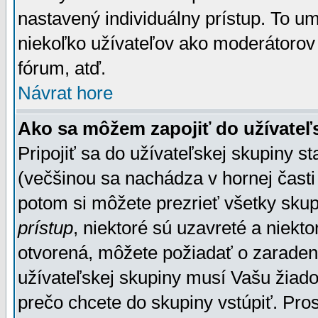
nastavený individuálny prístup. To u
niekoľko užívateľov ako moderátorov 
fórum, atď.
Návrat hore
Ako sa môžem zapojiť do užívateľ
Pripojiť sa do užívateľskej skupiny s
(večšinou sa nachádza v hornej časti 
potom si môžete prezrieť všetky sku
prístup
, niektoré sú uzavreté a niekt
otvorená, môžete požiadať o zaradeni
užívateľskej skupiny musí Vašu žiado
prečo chcete do skupiny vstúpiť. Pro