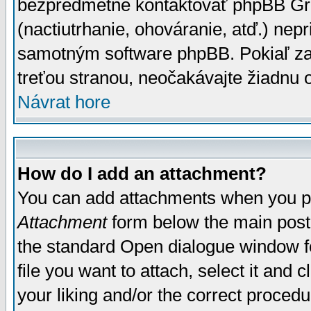
bezpredmetné kontaktovať phpBB Grou
(nactiutrhanie, ohováranie, atď.) ne
samotným software phpBB. Pokiaľ zaš
treťou stranou, neočakávajte žiadnu
Návrat hore
How do I add an attachment?
You can add attachments when you p
Attachment
form below the main post
the standard Open dialogue window fo
file you want to attach, select it and
your liking and/or the correct proced