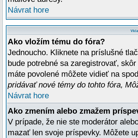
Návrat hore
Vkl
Ako vložím tému do fóra?
Jednoucho. Kliknete na príslušné tla
bude potrebné sa zaregistrovať, skôr 
máte povolené môžete vidieť na spodn
pridávať nové témy do tohto fóra, Môž
Návrat hore
Ako zmením alebo zmažem príspe
V prípade, že nie ste moderátor aleb
mazať len svoje príspevky. Môžete u