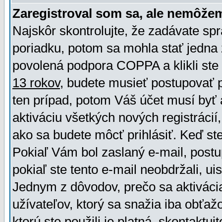
Zaregistroval som sa, ale nemôžem
Najskôr skontrolujte, že zadávate sp
poriadku, potom sa mohla stať jedna 
povolená podpora COPPA a klikli ste 
13 rokov
, budete musieť postupovať po
ten prípad, potom Váš účet musí byť 
aktiváciu všetkých nových registráci
ako sa budete môcť prihlásiť. Keď ste 
Pokiaľ Vám bol zaslaný e-mail, postu
pokiaľ ste tento e-mail neobdržali, ui
Jednym z dôvodov, prečo sa aktiváci
užívateľov, ktorý sa snažia iba obťažo
ktorú ste použili je platná, skontaktuj