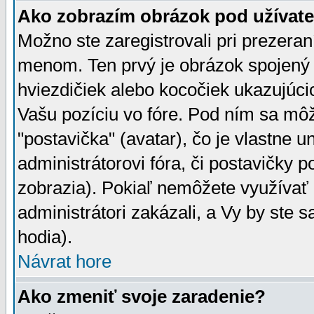
Ako zobrazím obrázok pod užíva
Možno ste zaregistrovali pri prezera
menom. Ten prvý je obrázok spojený 
hviezdičiek alebo kocočiek ukazujúcic
Vašu pozíciu vo fóre. Pod ním sa m
"postavička" (avatar), čo je vlastne 
administrátorovi fóra, či postavičky p
zobrazia). Pokiaľ nemôžete využívať 
administrátori zakázali, a Vy by ste 
hodia).
Návrat hore
Ako zmeniť svoje zaradenie?