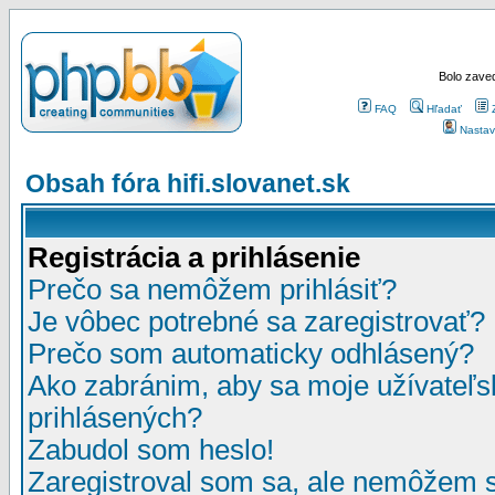
Bolo zaved
FAQ
Hľadať
Nastav
Obsah fóra hifi.slovanet.sk
Registrácia a prihlásenie
Prečo sa nemôžem prihlásiť?
Je vôbec potrebné sa zaregistrovať?
Prečo som automaticky odhlásený?
Ako zabránim, aby sa moje užívateľ
prihlásených?
Zabudol som heslo!
Zaregistroval som sa, ale nemôžem sa