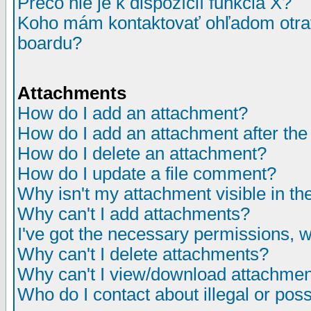
Prečo nie je k dispozícií funkcia X?
Koho mám kontaktovať ohľadom otrav
boardu?
Attachments
How do I add an attachment?
How do I add an attachment after the i
How do I delete an attachment?
How do I update a file comment?
Why isn't my attachment visible in th
Why can't I add attachments?
I've got the necessary permissions, 
Why can't I delete attachments?
Why can't I view/download attachme
Who do I contact about illegal or poss