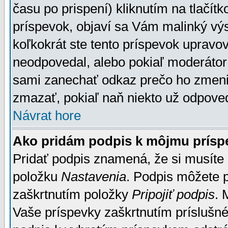
času po prispení) kliknutím na tlačít
príspevok, objaví sa Vám malinký výs
koľkokrát ste tento príspevok upravova
neodpovedal, alebo pokiaľ moderátor č
sami zanechať odkaz prečo ho zmenil
zmazať, pokiaľ naň niekto už odpoved
Návrat hore
Ako pridám podpis k môjmu prísp
Pridať podpis znamená, že si musíte n
položku
Nastavenia
. Podpis môžete 
zaškrtnutím položky
Pripojiť podpis
. 
Vaše príspevky zaškrtnutím príslušné