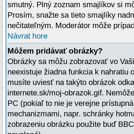
smutný. Plný zoznam smajlíkov si mô
Prosím, snažte sa tieto smajlíky nad
nečitateľným. Moderátor môže prípa
Návrat hore
Môžem pridávať obrázky?
Obrázky sa môžu zobrazovať vo Vaši
neexistuje žiadna funkcia k nahratiu
musíte uviesť na takýto obrázok odka
internete.sk/moj-obrazok.gif. Nemôž
PC (pokiaľ to nie je verejne prístupn
mechanizmami, napr. schránky hotmai
zobrazeniu obrázku použite buď BBCo