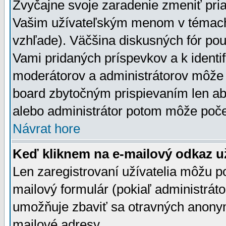
Zvyčajne svoje zaradenie zmeniť pr
Vašim užívateľským menom v témach 
vzhľade). Väčšina diskusných fór pou
Vami pridaných príspevkov a k identif
moderátorov a administrátorov môže 
board zbytočným prispievaním len aby
alebo administrátor potom môže počet
Návrat hore
Keď kliknem na e-mailový odkaz už
Len zaregistrovaní užívatelia môžu p
mailový formulár (pokiaľ administráto
umožňuje zbaviť sa otravných anonym
mailové adresy.