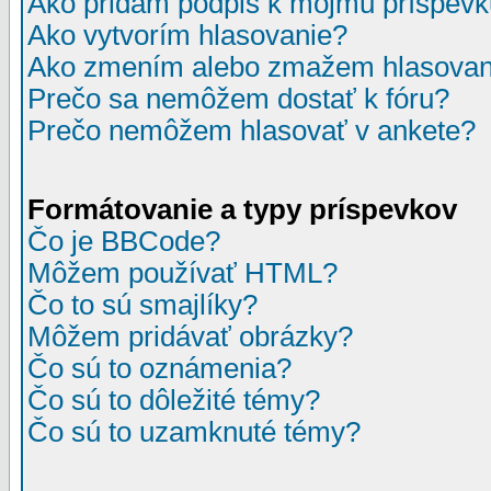
Ako pridám podpis k môjmu príspev
Ako vytvorím hlasovanie?
Ako zmením alebo zmažem hlasovan
Prečo sa nemôžem dostať k fóru?
Prečo nemôžem hlasovať v ankete?
Formátovanie a typy príspevkov
Čo je BBCode?
Môžem používať HTML?
Čo to sú smajlíky?
Môžem pridávať obrázky?
Čo sú to oznámenia?
Čo sú to dôležité témy?
Čo sú to uzamknuté témy?