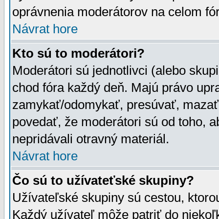
oprávnenia moderátorov na celom fór
Návrat hore
Kto sú to moderátori?
Moderátori sú jednotlivci (alebo skupi
chod fóra každý deň. Majú právo upr
zamykať/odomykať, presúvať, mazať a
povedať, že moderátori sú od toho, a
nepridávali otravný materiál.
Návrat hore
Čo sú to užívateťské skupiny?
Užívateľské skupiny sú cestou, ktoro
Každý užívateľ môže patriť do nieko