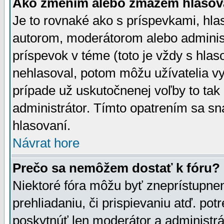
Ako zmením alebo zmažem hlasov
Je to rovnaké ako s príspevkami, h
autorom, moderátorom alebo administ
príspevok v téme (toto je vždy s hlas
nehlasoval, potom môžu užívatelia v
prípade už uskutočnenej voľby to tak
administrátor. Tímto opatrením sa sn
hlasovaní.
Návrat hore
Prečo sa nemôžem dostať k fóru?
Niektoré fóra môžu byť zneprístupnen
prehliadaniu, či prispievaniu atď. pot
poskytnúť len moderátor a administrát