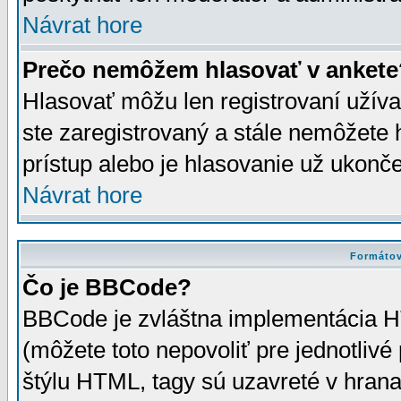
Návrat hore
Prečo nemôžem hlasovať v ankete
Hlasovať môžu len registrovaní užívat
ste zaregistrovaný a stále nemôžet
prístup alebo je hlasovanie už ukonč
Návrat hore
Formátov
Čo je BBCode?
BBCode je zvláštna implementácia HT
(môžete toto nepovoliť pre jednotli
štýlu HTML, tagy sú uzavreté v hrana