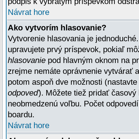
podpis k vybratým príspevkom odstrá
Návrat hore
Ako vytvorím hlasovanie?
Vytvorenie hlasovania je jednoduché.
upravujete prvý príspevok, pokiaľ môž
hlasovanie
pod hlavným oknom na prid
zrejme nemáte oprávnenie vytvárať an
potom aspoň dve možnosti (nastavte 
odpoveď
). Môžete tiež pridať časový
neobmedzenú voľbu. Počet odpovedí, 
boardu.
Návrat hore