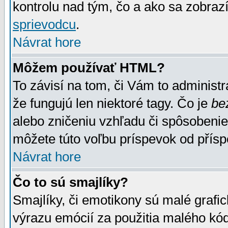
kontrolu nad tým, čo a ako sa zobrazí
sprievodcu
.
Návrat hore
Môžem používať HTML?
To závisí na tom, či Vám to administrá
že fungujú len niektoré tagy. Čo je
be
alebo zničeniu vzhľadu či spôsobeni
môžete túto voľbu príspevok od přís
Návrat hore
Čo to sú smajlíky?
Smajlíky, či emotikony sú malé grafic
výrazu emócií za použitia malého kód