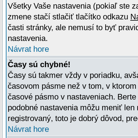
Všetky Vaše nastavenia (pokiaľ ste z
zmene stačí stlačiť tlačítko odkazu
N
časti stránky, ale nemusí to byť prav
nastavenia.
Návrat hore
Časy sú chybné!
Časy sú takmer vždy v poriadku, avša
časovom pásme než v tom, v ktorom s
časové pásmo v nastaveniach. Bert
podobné nastavenia môžu meniť len re
registrovaný, toto je dobrý dôvod, pre
Návrat hore