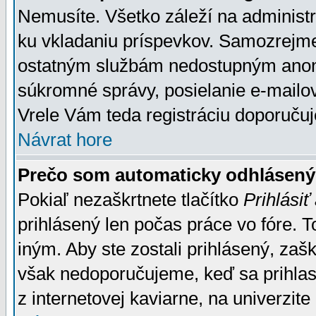
Nemusíte. Všetko záleží na administrá
ku vkladaniu príspevkov. Samozrejme
ostatným službám nedostupným anon
súkromné správy, posielanie e-mailov
Vrele Vám teda registráciu doporučuj
Návrat hore
Prečo som automaticky odhlásen
Pokiaľ nezaškrtnete tlačítko
Prihlásiť
prihlásený len počas práce vo fóre. 
iným. Aby ste zostali prihlásený, zaškr
však nedoporučujeme, keď sa prihlasuj
z internetovej kaviarne, na univerzite 