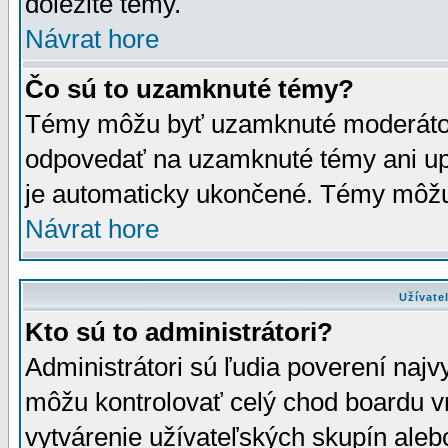
dôležité témy.
Návrat hore
Čo sú to uzamknuté témy?
Témy môžu byť uzamknuté moderáto
odpovedať na uzamknuté témy ani up
je automaticky ukončené. Témy môžu
Návrat hore
Užívate
Kto sú to administrátori?
Administrátori sú ľudia poverení najv
môžu kontrolovať celý chod boardu v
vytvárenie užívateľských skupín aleb