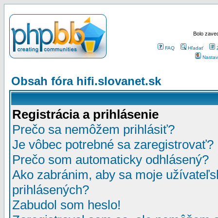
Bolo zaved
FAQ
Hľadať
Nastav
Obsah fóra hifi.slovanet.sk
Registrácia a prihlásenie
Prečo sa nemôžem prihlásiť?
Je vôbec potrebné sa zaregistrovať?
Prečo som automaticky odhlásený?
Ako zabránim, aby sa moje užívateľ
prihlásených?
Zabudol som heslo!