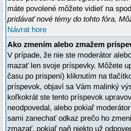
máte povolené môžete vidieť na spodn
pridávať nové témy do tohto fóra, Môž
Návrat hore
Ako zmením alebo zmažem príspe
V prípade, že nie ste moderátor aleb
mazať len svoje príspevky. Môžete u
času po prispení) kliknutím na tlačít
príspevok, objaví sa Vám malinký výs
koľkokrát ste tento príspevok upravova
neodpovedal, alebo pokiaľ moderátor č
sami zanechať odkaz prečo ho zmenil
zmazať, pokiaľ naň niekto už odpoved