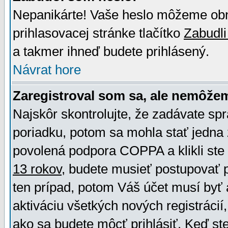
Nepanikárte! Vaše heslo môžeme obno
prihlasovacej stránke tlačítko
Zabudli
a takmer ihneď budete prihlásený.
Návrat hore
Zaregistroval som sa, ale nemôžem
Najskôr skontrolujte, že zadávate sp
poriadku, potom sa mohla stať jedna 
povolená podpora COPPA a klikli ste 
13 rokov
, budete musieť postupovať po
ten prípad, potom Váš účet musí byť 
aktiváciu všetkých nových registráci
ako sa budete môcť prihlásiť. Keď ste 