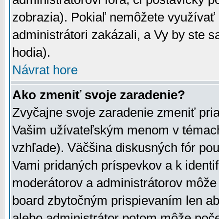
zobrazia). Pokiaľ nemôžete využívať 
administrátori zakázali, a Vy by ste 
hodia).
Návrat hore
Ako zmeniť svoje zaradenie?
Zvyčajne svoje zaradenie zmeniť pr
Vašim užívateľským menom v témach 
vzhľade). Väčšina diskusných fór pou
Vami pridaných príspevkov a k identif
moderátorov a administrátorov môže 
board zbytočným prispievaním len aby
alebo administrátor potom môže počet