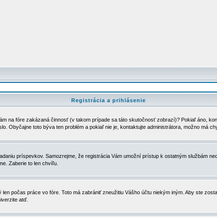
Registrácia a prihlásenie
ám na fóre zakázaná činnosť (v takom prípade sa táto skutočnosť zobrazí)? Pokiaľ áno, kontak
eslo. Obyčajne toto býva ten problém a pokiaľ nie je, kontaktujte administrátora, možno má ch
u vkladaniu príspevkov. Samozrejme, že registrácia Vám umožní prístup k ostatným službám
e. Zaberie to len chvíľu.
ý len počas práce vo fóre. Toto má zabrániť zneužitiu Vášho účtu niekým iným. Aby ste zostal
iverzite atď.