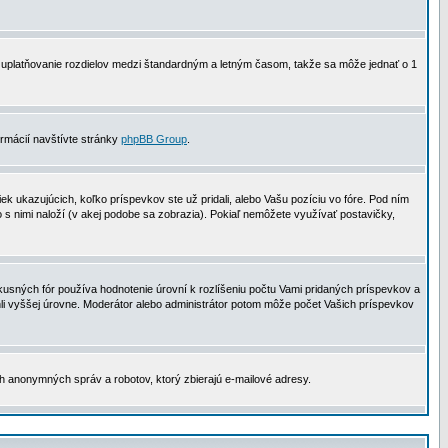
 na uplatňovanie rozdielov medzi štandardným a letným časom, takže sa môže jednať o 1
formácií navštívte stránky
phpBB Group
.
 ukazujúcich, koľko príspevkov ste už pridali, alebo Vašu pozíciu vo fóre. Pod ním
o s nimi naloží (v akej podobe sa zobrazia). Pokiaľ nemôžete využívať postavičky,
usných fór používa hodnotenie úrovní k rozlíšeniu počtu Vami pridaných príspevkov a
ahli vyššej úrovne. Moderátor alebo administrátor potom môže počet Vašich príspevkov
ch anonymných správ a robotov, ktorý zbierajú e-mailové adresy.