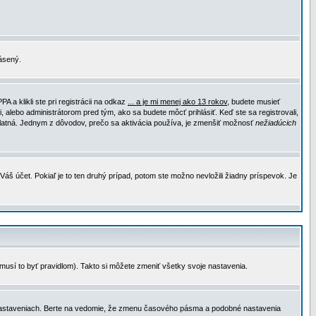
lásený.
a klikli ste pri registrácii na odkaz
... a je mi menej ako 13 rokov
, budete musieť
, alebo administrátorom pred tým, ako sa budete môcť prihlásiť. Keď ste sa registrovali,
e platná. Jednym z dôvodov, prečo sa aktivácia používa, je zmenšiť možnosť
nežiadúcich
Váš účet. Pokiaľ je to ten druhý prípad, potom ste možno nevložili žiadny príspevok. Je
emusí to byť pravidlom). Takto si môžete zmeniť všetky svoje nastavenia.
 nastaveniach. Berte na vedomie, že zmenu časového pásma a podobné nastavenia