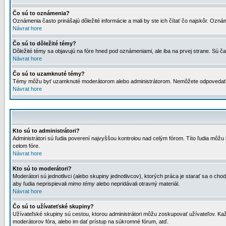
Čo sú to oznámenia?
Oznámenia často prinášajú dôležité informácie a mali by ste ich čítať čo najskôr. Ozná
Návrat hore
Čo sú to dôležité témy?
Dôležité témy sa objavujú na fóre hned pod oznámeniami, ale iba na prvej strane. Sú čas
Návrat hore
Čo sú to uzamknuté témy?
Témy môžu byť uzamknuté moderátorom alebo administrátorom. Nemôžete odpovedať n
Návrat hore
Kto sú to administrátori?
Administrátori sú ľudia poverení najvyššou kontrolou nad celým fórom. Títo ľudia môž
celom fóre.
Návrat hore
Kto sú to moderátori?
Moderátori sú jednotlivci (alebo skupiny jednotlivcov), ktorých práca je starať sa o
aby ľudia neprispievali
mimo témy
alebo nepridávali otravný materiál.
Návrat hore
Čo sú to užívateťské skupiny?
Užívateľské skupiny sú cestou, ktorou administrátori môžu zoskupovať užívateľov. Kaž
moderátorov fóra, alebo im dať prístup na súkromné fórum, atď.