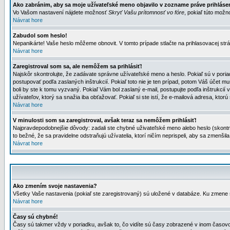
Ako zabránim, aby sa moje užívateľské meno objavilo v zozname práve prihlás
Vo Vašom nastavení nájdete možnosť
Skryť Vašu prítomnosť vo fóre
, pokiaľ túto mož
Návrat hore
Zabudol som heslo!
Nepanikárte! Vaše heslo môžeme obnovit. V tomto prípade stlačte na prihlasovacej strá
Návrat hore
Zaregistroval som sa, ale nemôžem sa prihlásiť!
Najskôr skontrolujte, že zadávate správne užívateľské meno a heslo. Pokiaľ sú v poria
postupovať podľa zaslaných inštrukcií. Pokiaľ toto nie je ten prípad, potom Váš účet mu
boli by ste k tomu vyzvaný. Pokiaľ Vám bol zaslaný e-mail, postupujte podľa inštrukcií
užívateľov, ktorý sa snažia iba obťažovať. Pokiaľ si ste istí, že e-mailová adresa, ktorú 
Návrat hore
V minulosti som sa zaregistroval, avšak teraz sa nemôžem prihlásiť!
Najpravdepodobnejšie dôvody: zadali ste chybné uživateľské meno alebo heslo (skontroluj
to bežné, že sa pravidelne odstraňujú užívatelia, ktorí ničím neprispeli, aby sa zmenši
Návrat hore
Ako zmením svoje nastavenia?
Všetky Vaše nastavenia (pokiaľ ste zaregistrovaný) sú uložené v databáze. Ku zmene s
Návrat hore
Časy sú chybné!
Časy sú takmer vždy v poriadku, avšak to, čo vidíte sú časy zobrazené v inom časo