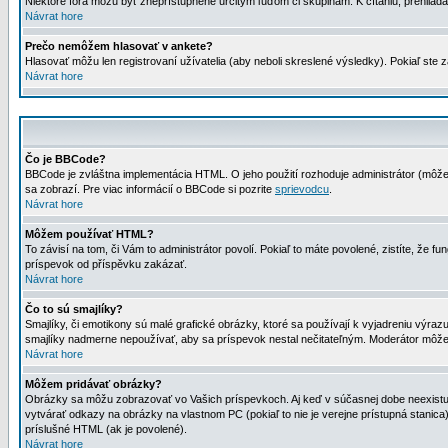
Niektoré fóra môžu byť zneprístupnené určitým ľuďom či skupinám. K čítaniu, prehliadani
Návrat hore
Prečo nemôžem hlasovať v ankete?
Hlasovať môžu len registrovaní užívatelia (aby neboli skreslené výsledky). Pokiaľ st
Návrat hore
Čo je BBCode?
BBCode je zvláštna implementácia HTML. O jeho použití rozhoduje administrátor (môžet
sa zobrazí. Pre viac informácií o BBCode si pozrite
sprievodcu
.
Návrat hore
Môžem používať HTML?
To závisí na tom, či Vám to administrátor povolí. Pokiaľ to máte povolené, zistíte, že fun
príspevok od příspěvku zakázať.
Návrat hore
Čo to sú smajlíky?
Smajlíky, či emotikony sú malé grafické obrázky, ktoré sa používají k vyjadreniu výra
smajlíky nadmerne nepoužívať, aby sa príspevok nestal nečitateľným. Moderátor môž
Návrat hore
Môžem pridávať obrázky?
Obrázky sa môžu zobrazovať vo Vašich príspevkoch. Aj keď v súčasnej dobe neexistuje
vytvárať odkazy na obrázky na vlastnom PC (pokiaľ to nie je verejne prístupná stani
príslušné HTML (ak je povolené).
Návrat hore