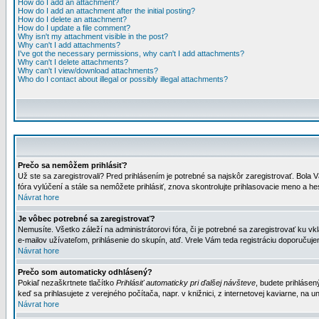
How do I add an attachment?
How do I add an attachment after the initial posting?
How do I delete an attachment?
How do I update a file comment?
Why isn't my attachment visible in the post?
Why can't I add attachments?
I've got the necessary permissions, why can't I add attachments?
Why can't I delete attachments?
Why can't I view/download attachments?
Who do I contact about illegal or possibly illegal attachments?
Prečo sa nemôžem prihlásiť?
Už ste sa zaregistrovali? Pred prihlásením je potrebné sa najskôr zaregistrovať. Bola V
fóra vylúčení a stále sa nemôžete prihlásiť, znova skontrolujte prihlasovacie meno a h
Návrat hore
Je vôbec potrebné sa zaregistrovať?
Nemusíte. Všetko záleží na administrátorovi fóra, či je potrebné sa zaregistrovať k
e-mailov užívateľom, prihlásenie do skupín, atď. Vrele Vám teda registráciu doporučujem
Návrat hore
Prečo som automaticky odhlásený?
Pokiaľ nezaškrtnete tlačítko
Prihlásiť automaticky pri ďalšej návšteve
, budete prihlásen
keď sa prihlasujete z verejného počítača, napr. v knižnici, z internetovej kaviarne, na un
Návrat hore