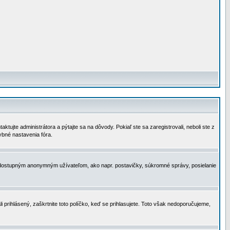
tujte administrátora a pýtajte sa na dôvody. Pokiaľ ste sa zaregistrovali, neboli ste z
ybné nastavenia fóra.
 nedostupným anonymným užívateľom, ako napr. postavičky, súkromné správy, posielanie
i prihlásený, zaškrtnite toto políčko, keď se prihlasujete. Toto však nedoporučujeme,