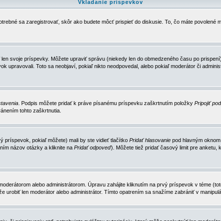
Vkladanie príspevkov
trebné sa zaregistrovať, skôr ako budete môcť prispieť do diskusie. To, čo máte povolené m
 len svoje príspevky. Môžete upraviť správu (niekedy len do obmedzeného času po prispení) 
k upravovali. Toto sa neobjaví, pokiaľ nikto neodpovedal, alebo pokiaľ moderátor či adminis
tavenia
. Podpis môžete pridať k práve písanému príspevku zaškrtnutím položky
Pripojiť po
ánením tohto zaškrtnutia.
 príspevok, pokiaľ môžete) mali by ste vidieť tlačítko
Pridať hlasovanie
pod hlavným oknom n
ním názov otázky a kliknite na
Pridať odpoveď
). Môžete tiež pridať časový limit pre anket
erátorom alebo administrátorom. Úpravu zahájite kliknutím na prvý príspevok v téme (toto 
e urobiť len moderátor alebo administrátor. Tímto opatrením sa snažíme zabrániť v manipulá