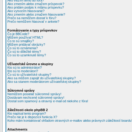
Ako vložím tému do fóra?
Ako zmením alebo zmažem príspevok?
Ako pridám podpis k môjmu príspevku?
Ako vytvorím hlasovanie?
Ako zmením alebo zmažem hlasovanie?
Prečo sa nemôžem dostať k fóru?
Prečo nemôžem hlasovať v ankete?
Formátovanie a typy príspevkov
Čo je BBCode?
Môžem používať HTML?
Čo to sú smajlíky?
Môžem pridávať obrázky?
Čo sú to oznámenia?
Čo sú to dôležité témy?
Čo sú to uzamknuté témy?
Užívateľské úrovne a skupiny
Kto sú to administrátori?
Kto sú to moderátori?
Čo sú to užívateťské skupiny?
Ako sa môžem zapojiť do užívateľskej skupiny?
Ako sa stanem moderátorom užívateľskej skupiny?
Súkromné správy
Nemôžem posielať súkromné správy!
Dostávam nechcené súkromné správy!
Dostal som spamový a otravný e-mail od niekoho z fóra!
Záležitosti okolo phpBB 2
Kto napísal tento program?
Prečo nie je k dispozícií funkcia X?
Koho mám kontaktovať ohľadom otravných e-mailov alebo právnych záležitostí boardu
Attachments