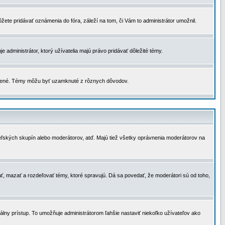
žete pridávať oznámenia do fóra, záleží na tom, či Vám to administrátor umožnil.
 administrátor, ktorý užívatelia majú právo pridávať dôležité témy.
čené. Témy môžu byť uzamknuté z rôznych dôvodov.
teľských skupín alebo moderátorov, atď. Majú tiež všetky oprávnenia moderátorov na
ť, mazať a rozdeľovať témy, ktoré spravujú. Dá sa povedať, že moderátori sú od toho,
lny prístup. To umožňuje administrátorom ľahšie nastaviť niekoľko užívateľov ako