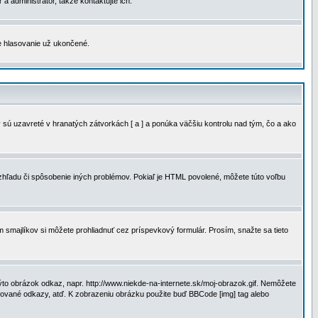
a administrátor, takže kontaktujte ich.
je hlasovanie už ukončené.
 sú uzavreté v hranatých zátvorkách [ a ] a ponúka väčšiu kontrolu nad tým, čo a ako
vzhľadu či spôsobenie iných problémov. Pokiaľ je HTML povolené, môžete túto voľbu
m smajlíkov si môžete prohliadnuť cez príspevkový formulár. Prosím, snažte sa tieto
to obrázok odkaz, napr. http://www.niekde-na-internete.sk/moj-obrazok.gif. Nemôžete
slované odkazy, atď. K zobrazeniu obrázku použite buď BBCode [img] tag alebo