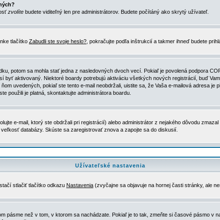
ených?
nosť
zvolíte
budete viditeľný len pre administrátorov. Budete počítáný ako skrytý užívateľ.
nke tlačítko
Zabudli ste svoje heslo?
, pokračujte podľa inštrukcií a takmer ihneď budete prih
dku, potom sa mohla stať jedna z nasledovných dvoch vecí. Pokiaľ je povolená podpora COPPA 
sí byť aktivovaný. Niektoré boardy potrebujú aktiváciu všetkých nových registrácií, buď Vami
 v ňom uvedených, pokiaľ ste tento e-mail neobdržali, uistite sa, že Vaša e-mailová adresa j
ste použili je platná, skontaktujte administrátora boardu.
te e-mail, ktorý ste obdržali pri registrácií) alebo administrátor z nejakého dôvodu zmazal 
la veľkosť databázy. Skúste sa zaregistrovať znova a zapojte sa do diskusií.
Užívateľské nastavenia
tačí stlačiť tlačítko odkazu
Nastavenia
(zvyčajne sa objavuje na hornej časti stránky, ale n
vom pásme než v tom, v ktorom sa nachádzate. Pokiaľ je to tak, zmeňte si časové pásmo v