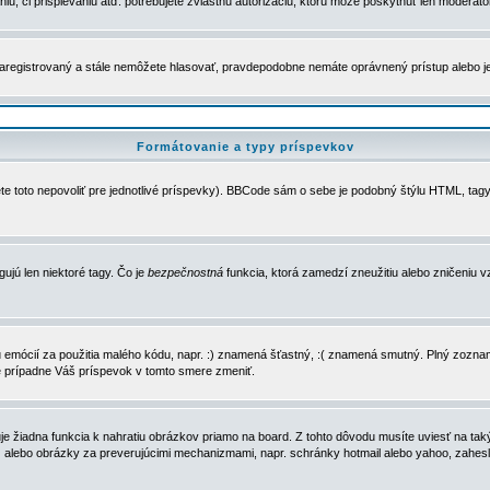
u, či prispievaniu atď. potrebujete zvláštnu autorizáciu, ktorú môže poskytnúť len moderátor 
e zaregistrovaný a stále nemôžete hlasovať, pravdepodobne nemáte oprávnený prístup alebo 
Formátovanie a typy príspevkov
e toto nepovoliť pre jednotlivé príspevky). BBCode sám o sebe je podobný štýlu HTML, tagy
gujú len niektoré tagy. Čo je
bezpečnostná
funkcia, ktorá zamedzí zneužitiu alebo zničeniu 
zu emócií za použitia malého kódu, napr. :) znamená šťastný, :( znamená smutný. Plný zozna
e prípadne Váš príspevok v tomto smere zmeniť.
 žiadna funkcia k nahratiu obrázkov priamo na board. Z tohto dôvodu musíte uviesť na taký
ca) alebo obrázky za preverujúcimi mechanizmami, napr. schránky hotmail alebo yahoo, zahe