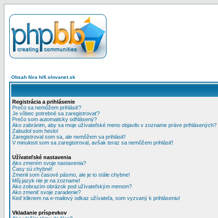
Obsah fóra hifi.slovanet.sk
Registrácia a prihlásenie
Prečo sa nemôžem prihlásiť?
Je vôbec potrebné sa zaregistrovať?
Prečo som automaticky odhlásený?
Ako zabránim, aby sa moje užívateľské meno objavilo v zozname práve prihlásených?
Zabudol som heslo!
Zaregistroval som sa, ale nemôžem sa prihlásiť!
V minulosti som sa zaregistroval, avšak teraz sa nemôžem prihlásiť!
Užívateľské nastavenia
Ako zmením svoje nastavenia?
Časy sú chybné!
Zmenil som časové pásmo, ale je to stále chybne!
Môj jazyk nie je na zozname!
Ako zobrazím obrázok pod užívateľským menom?
Ako zmeniť svoje zaradenie?
Keď kliknem na e-mailový odkaz užívateľa, som vyzvaný k prihláseniu!
Vkladanie príspevkov