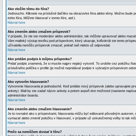
Ako vložím tému do fóra?
Jednoucho. Kliknete na príslušné tlačítko na obrazovke fóra alebo témy. Možno bude po
tohto fóra, Môžete hlasovať v tomto fóre, atd.
).
Návrat hore
Ako zmením alebo zmažem príspevok?
V prípade, že nie ste moderátor alebo administrátor, tak môžete upravovať alebo mazať
Vám malinký výstup textíku pod príspevkom, ktorý ukazuje, koľkokrát ste tento príspevo
užívatelia nemôžu príspevok zmazať, pokiaľ naň niekto už odpovedal.
Návrat hore
Ako pridám podpis k môjmu príspevku?
Pridať podpis znamená, že si musíte najprv nejaký vytvoriť. To urobíte cez položku
Nas
príslušného políčka v profile (je možné nepridávať podpis k vybratým príspevkom odstr
Návrat hore
Ako vytvorím hlasovanie?
Vytvorenie hlasovania je jednoduché. Keď pridáte nový príspevok (alebo upravujete prvý
ankety). Mali by ste zadať názov ankety a potom aspoň dve možnosti (nastavte napísa
administrátor boardu.
Návrat hore
Ako zmením alebo zmažem hlasovanie?
Je to rovnaké ako s príspevkami, hlasovania môžu byť editované pôvodným autorom, mod
vymazať alebo zmeniť položku v hlasovaní, v prípade už uskutočnenej voľby to tak môž
Návrat hore
Prečo sa nemôžem dostať k fóru?