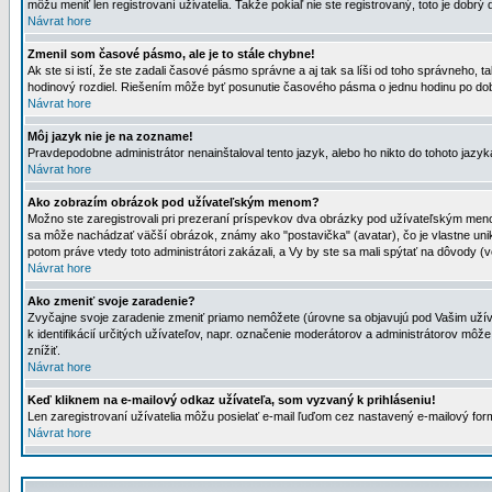
môžu meniť len registrovaní uživatelia. Takže pokiaľ nie ste registrovaný, toto je dobrý 
Návrat hore
Zmenil som časové pásmo, ale je to stále chybne!
Ak ste si istí, že ste zadali časové pásmo správne a aj tak sa líši od toho správneho
hodinový rozdiel. Riešením môže byť posunutie časového pásma o jednu hodinu po dob
Návrat hore
Môj jazyk nie je na zozname!
Pravdepodobne administrátor nenainštaloval tento jazyk, alebo ho nikto do tohoto jazyka 
Návrat hore
Ako zobrazím obrázok pod užívateľským menom?
Možno ste zaregistrovali pri prezeraní príspevkov dva obrázky pod užívateľským menom
sa môže nachádzať väčší obrázok, známy ako "postavička" (avatar), čo je vlastne uniká
potom práve vtedy toto administrátori zakázali, a Vy by ste sa mali spýtať na dôvody (v
Návrat hore
Ako zmeniť svoje zaradenie?
Zvyčajne svoje zaradenie zmeniť priamo nemôžete (úrovne sa objavujú pod Vašim užív
k identifikácií určitých užívateľov, napr. označenie moderátorov a administrátorov m
znížiť.
Návrat hore
Keď kliknem na e-mailový odkaz užívateľa, som vyzvaný k prihláseniu!
Len zaregistrovaní užívatelia môžu posielať e-mail ľuďom cez nastavený e-mailový form
Návrat hore