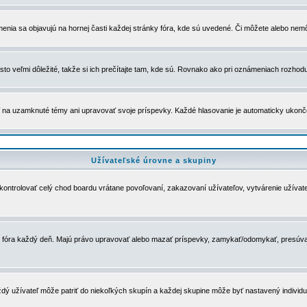
menia sa objavujú na hornej časti každej stránky fóra, kde sú uvedené. Či môžete alebo nemô
to veľmi dôležité, takže si ich prečítajte tam, kde sú. Rovnako ako pri oznámeniach rozhoduje
a uzamknuté témy ani upravovať svoje príspevky. Každé hlasovanie je automaticky ukon
Užívateľské úrovne a skupiny
u kontrolovať celý chod boardu vrátane povoľovaní, zakazovaní užívateľov, vytvárenie užíva
 chod fóra každý deň. Majú právo upravovať alebo mazať príspevky, zamykať/odomykať, presúva
dý užívateľ môže patriť do niekoľkých skupín a každej skupine môže byť nastavený individuá