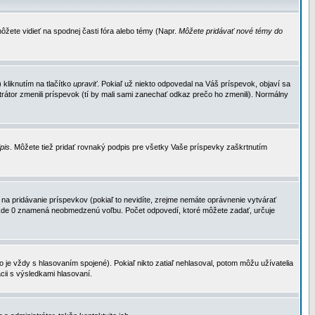
ôžete vidieť na spodnej časti fóra alebo témy (Napr.
Môžete pridávať nové témy do
kliknutím na tlačítko
upraviť
. Pokiaľ už niekto odpovedal na Váš príspevok, objaví sa
trátor zmenili príspevok (tí by mali sami zanechať odkaz prečo ho zmenili). Normálny
dpis
. Môžete tiež pridať rovnaký podpis pre všetky Vaše príspevky zaškrtnutím
a pridávanie príspevkov (pokiaľ to nevidíte, zrejme nemáte oprávnenie vytvárať
u, kde 0 znamená neobmedzenú voľbu. Počet odpovedí, ktoré môžete zadať, určuje
je vždy s hlasovaním spojené). Pokiaľ nikto zatiaľ nehlasoval, potom môžu užívatelia
cii s výsledkami hlasovaní.