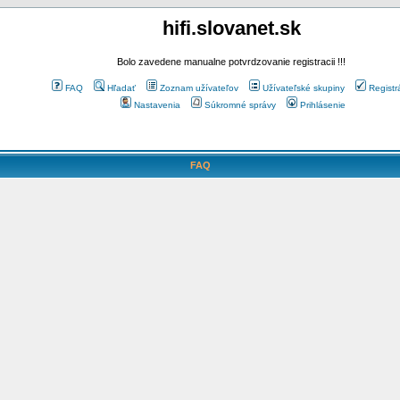
hifi.slovanet.sk
Bolo zavedene manualne potvrdzovanie registracii !!!
FAQ
Hľadať
Zoznam užívateľov
Užívateľské skupiny
Registr
Nastavenia
Súkromné správy
Prihlásenie
FAQ