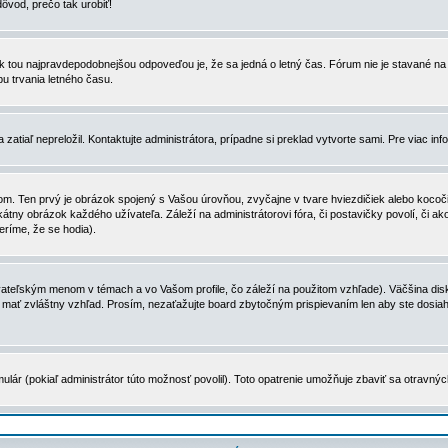
dôvod, prečo tak urobiť!
, tak tou najpravdepodobnejšou odpoveďou je, že sa jedná o letný čas. Fórum nie je stavané
u trvania letného času.
zatiaľ nepreložil. Kontaktujte administrátora, prípadne si preklad vytvorte sami. Pre viac in
. Ten prvý je obrázok spojený s Vašou úrovňou, zvyčajne v tvare hviezdičiek alebo kocočiek
tny obrázok každého užívateľa. Záleží na administrátorovi fóra, či postavičky povolí, či ak
eríme, že se hodia).
ateľským menom v témach a vo Vašom profile, čo záleží na použitom vzhľade). Väčšina disk
ôže mať zvláštny vzhľad. Prosím, nezaťažujte board zbytočným prispievaním len aby ste dosi
ulár (pokiaľ administrátor túto možnosť povolil). Toto opatrenie umožňuje zbaviť sa otravný