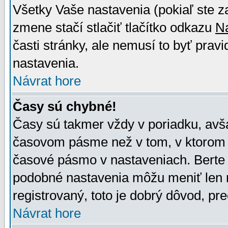
Všetky Vaše nastavenia (pokiaľ ste z
zmene stačí stlačiť tlačítko odkazu
N
časti stránky, ale nemusí to byť prav
nastavenia.
Návrat hore
Časy sú chybné!
Časy sú takmer vždy v poriadku, avša
časovom pásme než v tom, v ktorom s
časové pásmo v nastaveniach. Bert
podobné nastavenia môžu meniť len re
registrovaný, toto je dobrý dôvod, pre
Návrat hore