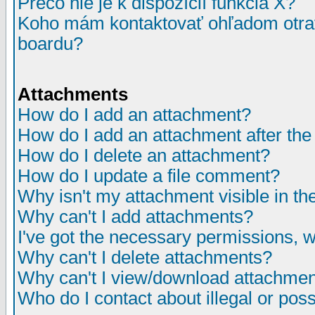
Prečo nie je k dispozícií funkcia X?
Koho mám kontaktovať ohľadom otrav
boardu?
Attachments
How do I add an attachment?
How do I add an attachment after the i
How do I delete an attachment?
How do I update a file comment?
Why isn't my attachment visible in th
Why can't I add attachments?
I've got the necessary permissions, 
Why can't I delete attachments?
Why can't I view/download attachme
Who do I contact about illegal or poss