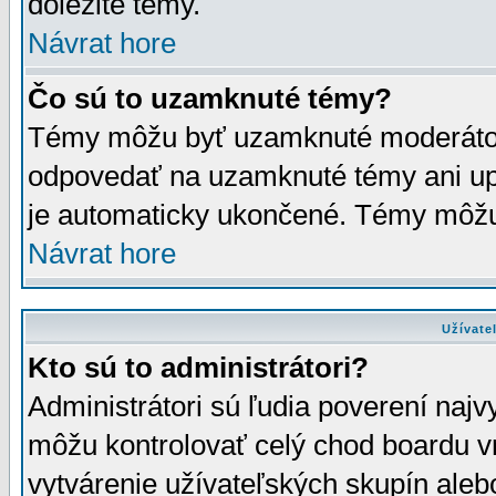
dôležité témy.
Návrat hore
Čo sú to uzamknuté témy?
Témy môžu byť uzamknuté moderáto
odpovedať na uzamknuté témy ani up
je automaticky ukončené. Témy môžu
Návrat hore
Užívate
Kto sú to administrátori?
Administrátori sú ľudia poverení najv
môžu kontrolovať celý chod boardu v
vytvárenie užívateľských skupín aleb