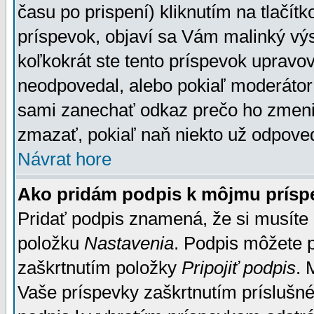
času po prispení) kliknutím na tlačít
príspevok, objaví sa Vám malinký výs
koľkokrát ste tento príspevok upravova
neodpovedal, alebo pokiaľ moderátor č
sami zanechať odkaz prečo ho zmenil
zmazať, pokiaľ naň niekto už odpoved
Návrat hore
Ako pridám podpis k môjmu prísp
Pridať podpis znamená, že si musíte n
položku
Nastavenia
. Podpis môžete 
zaškrtnutím položky
Pripojiť podpis
. 
Vaše príspevky zaškrtnutím príslušné