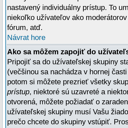
nastavený individuálny prístup. To u
niekoľko užívateľov ako moderátorov 
fórum, atď.
Návrat hore
Ako sa môžem zapojiť do užívateľ
Pripojiť sa do užívateľskej skupiny s
(večšinou sa nachádza v hornej časti 
potom si môžete prezrieť všetky sku
prístup
, niektoré sú uzavreté a niekt
otvorená, môžete požiadať o zaradeni
užívateľskej skupiny musí Vašu žiado
prečo chcete do skupiny vstúpiť. Pro