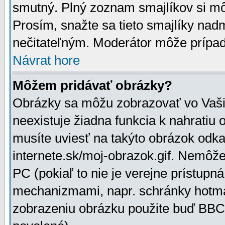
smutný. Plný zoznam smajlíkov si mô
Prosím, snažte sa tieto smajlíky nad
nečitateľným. Moderátor môže prípa
Návrat hore
Môžem pridávať obrázky?
Obrázky sa môžu zobrazovať vo Vaši
neexistuje žiadna funkcia k nahratiu
musíte uviesť na takýto obrázok odka
internete.sk/moj-obrazok.gif. Nemôž
PC (pokiaľ to nie je verejne prístupn
mechanizmami, napr. schránky hotmai
zobrazeniu obrázku použite buď BBCo