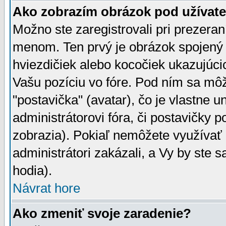
Ako zobrazím obrázok pod užíva
Možno ste zaregistrovali pri prezera
menom. Ten prvý je obrázok spojený 
hviezdičiek alebo kocočiek ukazujúcic
Vašu pozíciu vo fóre. Pod ním sa m
"postavička" (avatar), čo je vlastne 
administrátorovi fóra, či postavičky p
zobrazia). Pokiaľ nemôžete využívať 
administrátori zakázali, a Vy by ste 
hodia).
Návrat hore
Ako zmeniť svoje zaradenie?