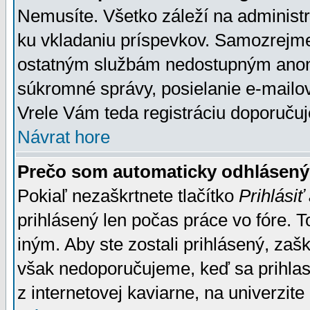
Nemusíte. Všetko záleží na administrá
ku vkladaniu príspevkov. Samozrejme
ostatným službám nedostupným anon
súkromné správy, posielanie e-mailov
Vrele Vám teda registráciu doporučuj
Návrat hore
Prečo som automaticky odhlásen
Pokiaľ nezaškrtnete tlačítko
Prihlásiť
prihlásený len počas práce vo fóre. 
iným. Aby ste zostali prihlásený, zaškr
však nedoporučujeme, keď sa prihlasuj
z internetovej kaviarne, na univerzite 