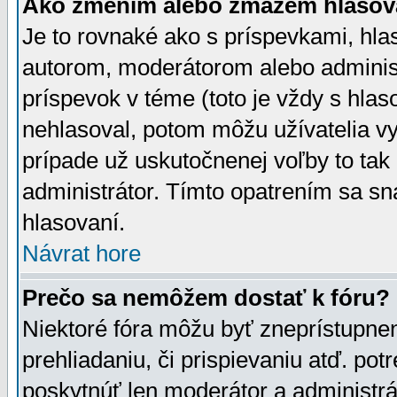
Ako zmením alebo zmažem hlasov
Je to rovnaké ako s príspevkami, h
autorom, moderátorom alebo administ
príspevok v téme (toto je vždy s hlas
nehlasoval, potom môžu užívatelia v
prípade už uskutočnenej voľby to tak
administrátor. Tímto opatrením sa sn
hlasovaní.
Návrat hore
Prečo sa nemôžem dostať k fóru?
Niektoré fóra môžu byť zneprístupnen
prehliadaniu, či prispievaniu atď. pot
poskytnúť len moderátor a administrát