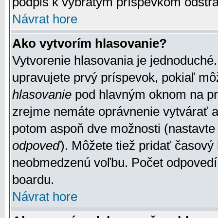
podpis k vybratým príspevkom odstrá
Návrat hore
Ako vytvorím hlasovanie?
Vytvorenie hlasovania je jednoduché.
upravujete prvý príspevok, pokiaľ môž
hlasovanie
pod hlavným oknom na prid
zrejme nemáte oprávnenie vytvárať an
potom aspoň dve možnosti (nastavte 
odpoveď
). Môžete tiež pridať časový
neobmedzenú voľbu. Počet odpovedí, 
boardu.
Návrat hore