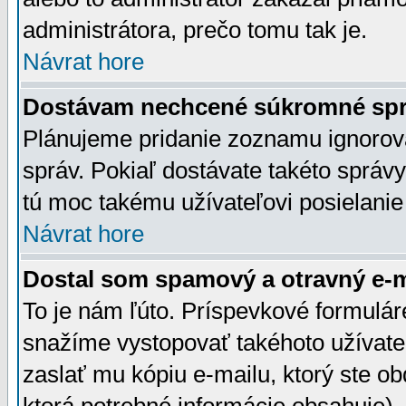
administrátora, prečo tomu tak je.
Návrat hore
Dostávam nechcené súkromné spr
Plánujeme pridanie zoznamu ignorov
správ. Pokiaľ dostávate takéto správy
tú moc takému užívateľovi posielanie
Návrat hore
Dostal som spamový a otravný e-ma
To je nám ľúto. Príspevkové formulá
snažíme vystopovať takéhoto užívateľ
zaslať mu kópiu e-mailu, ktorý ste obdr