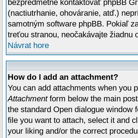
bezpredmetné kontaktovať phpBB Grou
(nactiutrhanie, ohováranie, atď.) ne
samotným software phpBB. Pokiaľ zaš
treťou stranou, neočakávajte žiadnu
Návrat hore
How do I add an attachment?
You can add attachments when you p
Attachment
form below the main post
the standard Open dialogue window fo
file you want to attach, select it and
your liking and/or the correct proced