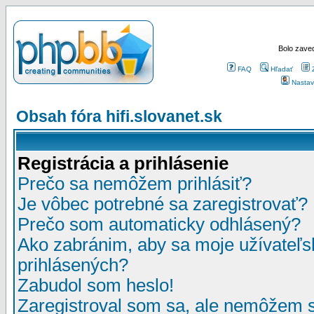
Bolo zaved
FAQ
Hľadať
Nastav
Obsah fóra hifi.slovanet.sk
Registrácia a prihlásenie
Prečo sa nemôžem prihlásiť?
Je vôbec potrebné sa zaregistrovať?
Prečo som automaticky odhlásený?
Ako zabránim, aby sa moje užívateľ
prihlásených?
Zabudol som heslo!
Zaregistroval som sa, ale nemôžem sa