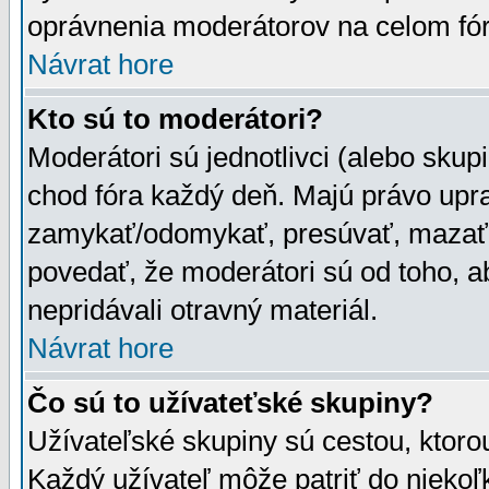
oprávnenia moderátorov na celom fór
Návrat hore
Kto sú to moderátori?
Moderátori sú jednotlivci (alebo skupi
chod fóra každý deň. Majú právo upr
zamykať/odomykať, presúvať, mazať a
povedať, že moderátori sú od toho, a
nepridávali otravný materiál.
Návrat hore
Čo sú to užívateťské skupiny?
Užívateľské skupiny sú cestou, ktoro
Každý užívateľ môže patriť do nieko