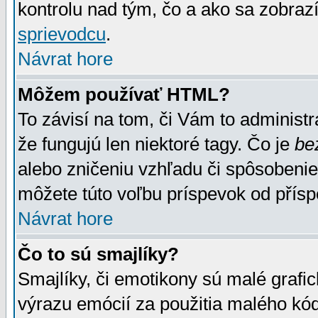
kontrolu nad tým, čo a ako sa zobrazí
sprievodcu
.
Návrat hore
Môžem používať HTML?
To závisí na tom, či Vám to administrá
že fungujú len niektoré tagy. Čo je
be
alebo zničeniu vzhľadu či spôsobeni
môžete túto voľbu príspevok od přís
Návrat hore
Čo to sú smajlíky?
Smajlíky, či emotikony sú malé grafic
výrazu emócií za použitia malého kód