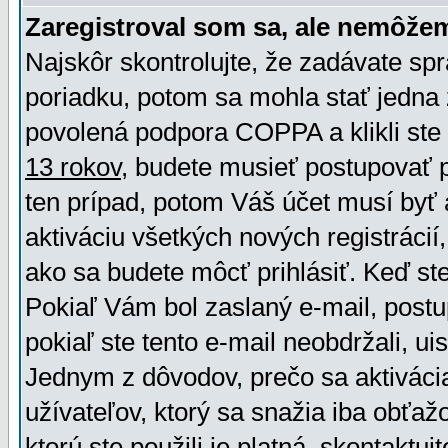
Zaregistroval som sa, ale nemôžem
Najskôr skontrolujte, že zadávate sp
poriadku, potom sa mohla stať jedna 
povolená podpora COPPA a klikli ste 
13 rokov
, budete musieť postupovať po
ten prípad, potom Váš účet musí byť 
aktiváciu všetkých nových registráci
ako sa budete môcť prihlásiť. Keď ste 
Pokiaľ Vám bol zaslaný e-mail, postu
pokiaľ ste tento e-mail neobdržali, ui
Jednym z dôvodov, prečo sa aktiváci
užívateľov, ktorý sa snažia iba obťažo
ktorú ste použili je platná, skontaktuj