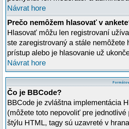
Návrat hore
Prečo nemôžem hlasovať v ankete
Hlasovať môžu len registrovaní užívat
ste zaregistrovaný a stále nemôžet
prístup alebo je hlasovanie už ukonč
Návrat hore
Formátov
Čo je BBCode?
BBCode je zvláštna implementácia HT
(môžete toto nepovoliť pre jednotli
štýlu HTML, tagy sú uzavreté v hrana