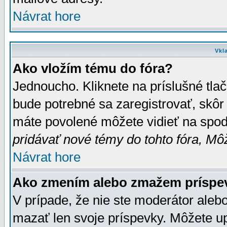
Návrat hore
Vkl
Ako vložím tému do fóra?
Jednoucho. Kliknete na príslušné tla
bude potrebné sa zaregistrovať, skôr 
máte povolené môžete vidieť na spodn
pridávať nové témy do tohto fóra, Môž
Návrat hore
Ako zmením alebo zmažem príspe
V prípade, že nie ste moderátor aleb
mazať len svoje príspevky. Môžete u