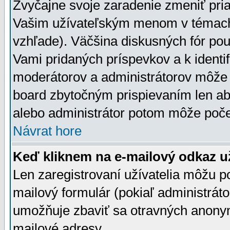
Zvyčajne svoje zaradenie zmeniť pr
Vašim užívateľským menom v témach 
vzhľade). Väčšina diskusných fór pou
Vami pridaných príspevkov a k identif
moderátorov a administrátorov môže 
board zbytočným prispievaním len aby
alebo administrátor potom môže počet
Návrat hore
Keď kliknem na e-mailový odkaz už
Len zaregistrovaní užívatelia môžu p
mailový formulár (pokiaľ administráto
umožňuje zbaviť sa otravných anonym
mailové adresy.