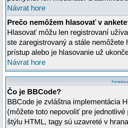
Návrat hore
Prečo nemôžem hlasovať v ankete
Hlasovať môžu len registrovaní užívat
ste zaregistrovaný a stále nemôžet
prístup alebo je hlasovanie už ukonč
Návrat hore
Formátov
Čo je BBCode?
BBCode je zvláštna implementácia HT
(môžete toto nepovoliť pre jednotli
štýlu HTML, tagy sú uzavreté v hrana