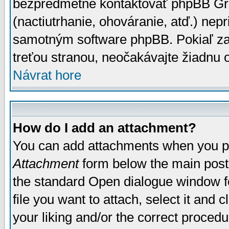
bezpredmetné kontaktovať phpBB Grou
(nactiutrhanie, ohováranie, atď.) ne
samotným software phpBB. Pokiaľ zaš
treťou stranou, neočakávajte žiadnu
Návrat hore
How do I add an attachment?
You can add attachments when you p
Attachment
form below the main post
the standard Open dialogue window fo
file you want to attach, select it and
your liking and/or the correct proced