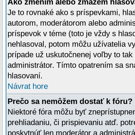
Ako zmením alebo zmažem hlasov
Je to rovnaké ako s príspevkami, h
autorom, moderátorom alebo administ
príspevok v téme (toto je vždy s hlas
nehlasoval, potom môžu užívatelia v
prípade už uskutočnenej voľby to tak
administrátor. Tímto opatrením sa sn
hlasovaní.
Návrat hore
Prečo sa nemôžem dostať k fóru?
Niektoré fóra môžu byť zneprístupnen
prehliadaniu, či prispievaniu atď. pot
poskytnúť len moderátor a administrát