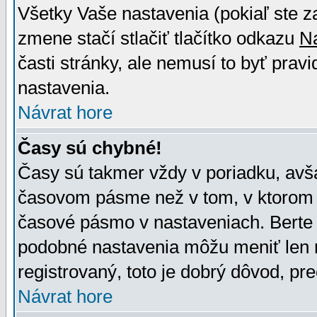
Všetky Vaše nastavenia (pokiaľ ste z
zmene stačí stlačiť tlačítko odkazu
N
časti stránky, ale nemusí to byť prav
nastavenia.
Návrat hore
Časy sú chybné!
Časy sú takmer vždy v poriadku, avša
časovom pásme než v tom, v ktorom s
časové pásmo v nastaveniach. Bert
podobné nastavenia môžu meniť len re
registrovaný, toto je dobrý dôvod, pre
Návrat hore