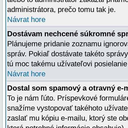
administrátora, prečo tomu tak je.
Návrat hore
Dostávam nechcené súkromné spr
Plánujeme pridanie zoznamu ignorov
správ. Pokiaľ dostávate takéto správy
tú moc takému užívateľovi posielanie
Návrat hore
Dostal som spamový a otravný e-ma
To je nám ľúto. Príspevkové formulá
snažíme vystopovať takéhoto užívateľ
zaslať mu kópiu e-mailu, ktorý ste obdr