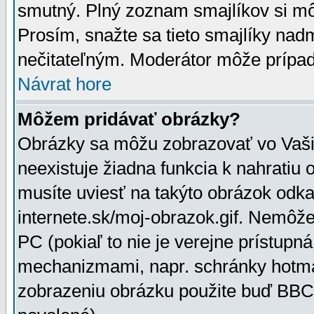
smutný. Plný zoznam smajlíkov si mô
Prosím, snažte sa tieto smajlíky nad
nečitateľným. Moderátor môže prípa
Návrat hore
Môžem pridávať obrázky?
Obrázky sa môžu zobrazovať vo Vaši
neexistuje žiadna funkcia k nahratiu
musíte uviesť na takýto obrázok odka
internete.sk/moj-obrazok.gif. Nemôž
PC (pokiaľ to nie je verejne prístupn
mechanizmami, napr. schránky hotmai
zobrazeniu obrázku použite buď BBCo