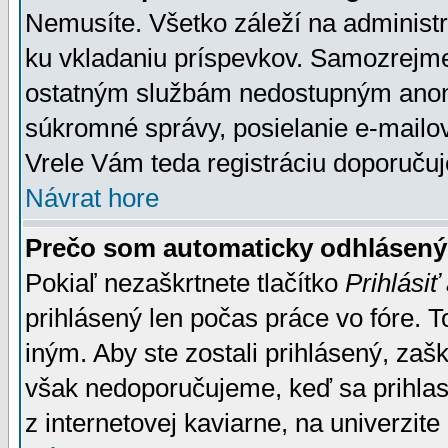
Nemusíte. Všetko záleží na administrá
ku vkladaniu príspevkov. Samozrejme
ostatným službám nedostupným anon
súkromné správy, posielanie e-mailov
Vrele Vám teda registráciu doporučuj
Návrat hore
Prečo som automaticky odhlásen
Pokiaľ nezaškrtnete tlačítko
Prihlásiť
prihlásený len počas práce vo fóre. 
iným. Aby ste zostali prihlásený, zaškr
však nedoporučujeme, keď sa prihlasuj
z internetovej kaviarne, na univerzite 