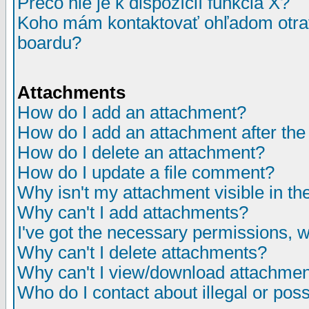
Prečo nie je k dispozícií funkcia X?
Koho mám kontaktovať ohľadom otrav
boardu?
Attachments
How do I add an attachment?
How do I add an attachment after the i
How do I delete an attachment?
How do I update a file comment?
Why isn't my attachment visible in th
Why can't I add attachments?
I've got the necessary permissions, 
Why can't I delete attachments?
Why can't I view/download attachme
Who do I contact about illegal or poss