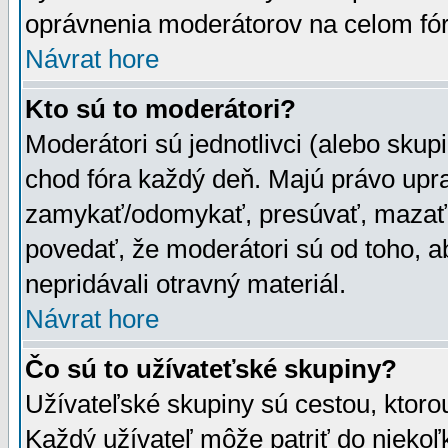
oprávnenia moderátorov na celom fór
Návrat hore
Kto sú to moderátori?
Moderátori sú jednotlivci (alebo skupi
chod fóra každý deň. Majú právo upr
zamykať/odomykať, presúvať, mazať a
povedať, že moderátori sú od toho, a
nepridávali otravný materiál.
Návrat hore
Čo sú to užívateťské skupiny?
Užívateľské skupiny sú cestou, ktoro
Každý užívateľ môže patriť do nieko