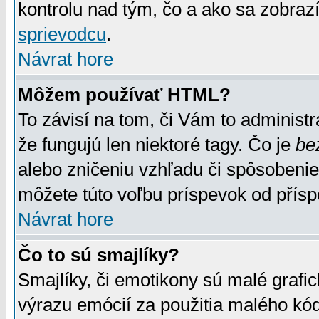
kontrolu nad tým, čo a ako sa zobrazí
sprievodcu
.
Návrat hore
Môžem používať HTML?
To závisí na tom, či Vám to administrá
že fungujú len niektoré tagy. Čo je
be
alebo zničeniu vzhľadu či spôsobeni
môžete túto voľbu príspevok od přís
Návrat hore
Čo to sú smajlíky?
Smajlíky, či emotikony sú malé grafic
výrazu emócií za použitia malého kód