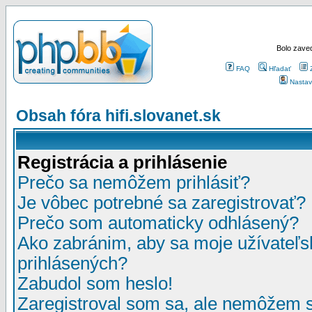
Bolo zaved
FAQ
Hľadať
Nastav
Obsah fóra hifi.slovanet.sk
Registrácia a prihlásenie
Prečo sa nemôžem prihlásiť?
Je vôbec potrebné sa zaregistrovať?
Prečo som automaticky odhlásený?
Ako zabránim, aby sa moje užívateľ
prihlásených?
Zabudol som heslo!
Zaregistroval som sa, ale nemôžem sa