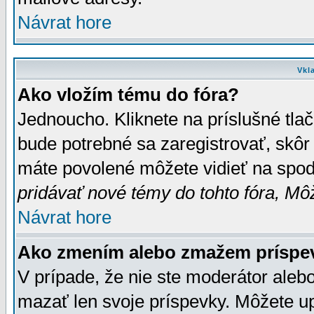
Návrat hore
Vkl
Ako vložím tému do fóra?
Jednoucho. Kliknete na príslušné tla
bude potrebné sa zaregistrovať, skôr 
máte povolené môžete vidieť na spodn
pridávať nové témy do tohto fóra, Môž
Návrat hore
Ako zmením alebo zmažem príspe
V prípade, že nie ste moderátor aleb
mazať len svoje príspevky. Môžete u