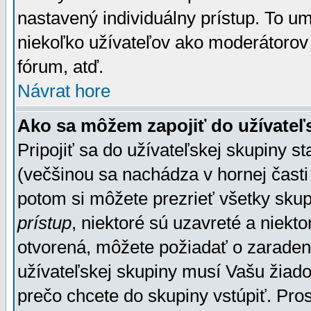
nastavený individuálny prístup. To u
niekoľko užívateľov ako moderátorov 
fórum, atď.
Návrat hore
Ako sa môžem zapojiť do užívateľ
Pripojiť sa do užívateľskej skupiny s
(večšinou sa nachádza v hornej časti 
potom si môžete prezrieť všetky sku
prístup
, niektoré sú uzavreté a niekt
otvorená, môžete požiadať o zaradeni
užívateľskej skupiny musí Vašu žiado
prečo chcete do skupiny vstúpiť. Pro