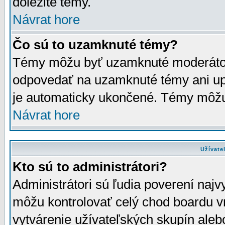
dôležité témy.
Návrat hore
Čo sú to uzamknuté témy?
Témy môžu byť uzamknuté moderáto
odpovedať na uzamknuté témy ani up
je automaticky ukončené. Témy môžu
Návrat hore
Užívate
Kto sú to administrátori?
Administrátori sú ľudia poverení najv
môžu kontrolovať celý chod boardu v
vytvárenie užívateľských skupín aleb