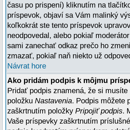
času po prispení) kliknutím na tlačít
príspevok, objaví sa Vám malinký výs
koľkokrát ste tento príspevok upravova
neodpovedal, alebo pokiaľ moderátor č
sami zanechať odkaz prečo ho zmenil
zmazať, pokiaľ naň niekto už odpoved
Návrat hore
Ako pridám podpis k môjmu prísp
Pridať podpis znamená, že si musíte n
položku
Nastavenia
. Podpis môžete 
zaškrtnutím položky
Pripojiť podpis
. 
Vaše príspevky zaškrtnutím príslušné