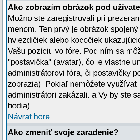
Ako zobrazím obrázok pod užíva
Možno ste zaregistrovali pri prezera
menom. Ten prvý je obrázok spojený 
hviezdičiek alebo kocočiek ukazujúcic
Vašu pozíciu vo fóre. Pod ním sa m
"postavička" (avatar), čo je vlastne 
administrátorovi fóra, či postavičky p
zobrazia). Pokiaľ nemôžete využívať 
administrátori zakázali, a Vy by ste 
hodia).
Návrat hore
Ako zmeniť svoje zaradenie?