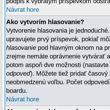
podpis k vybratým príspevkom odstrá
Návrat hore
Ako vytvorím hlasovanie?
Vytvorenie hlasovania je jednoduché.
upravujete prvý príspevok, pokiaľ môž
hlasovanie
pod hlavným oknom na prid
zrejme nemáte oprávnenie vytvárať an
potom aspoň dve možnosti (nastavte 
odpoveď
). Môžete tiež pridať časový
neobmedzenú voľbu. Počet odpovedí, 
boardu.
Návrat hore