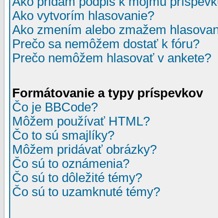
Ako pridám podpis k môjmu príspev
Ako vytvorím hlasovanie?
Ako zmením alebo zmažem hlasovan
Prečo sa nemôžem dostať k fóru?
Prečo nemôžem hlasovať v ankete?
Formátovanie a typy príspevkov
Čo je BBCode?
Môžem používať HTML?
Čo to sú smajlíky?
Môžem pridávať obrázky?
Čo sú to oznámenia?
Čo sú to dôležité témy?
Čo sú to uzamknuté témy?