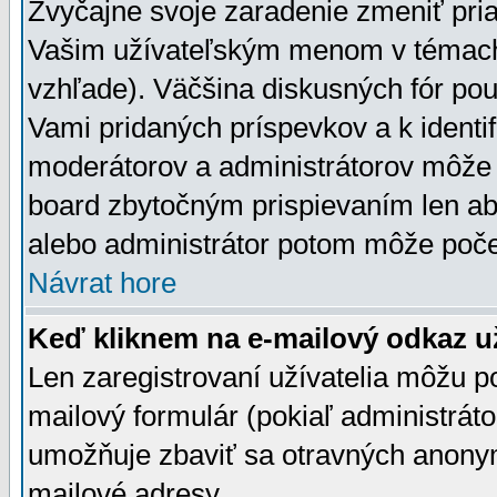
Zvyčajne svoje zaradenie zmeniť pr
Vašim užívateľským menom v témach 
vzhľade). Väčšina diskusných fór pou
Vami pridaných príspevkov a k identif
moderátorov a administrátorov môže 
board zbytočným prispievaním len aby
alebo administrátor potom môže počet
Návrat hore
Keď kliknem na e-mailový odkaz už
Len zaregistrovaní užívatelia môžu p
mailový formulár (pokiaľ administráto
umožňuje zbaviť sa otravných anonym
mailové adresy.