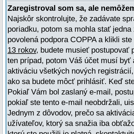
Zaregistroval som sa, ale nemôžem
Najskôr skontrolujte, že zadávate sp
poriadku, potom sa mohla stať jedna 
povolená podpora COPPA a klikli ste 
13 rokov
, budete musieť postupovať po
ten prípad, potom Váš účet musí byť 
aktiváciu všetkých nových registráci
ako sa budete môcť prihlásiť. Keď ste 
Pokiaľ Vám bol zaslaný e-mail, postu
pokiaľ ste tento e-mail neobdržali, ui
Jednym z dôvodov, prečo sa aktiváci
užívateľov, ktorý sa snažia iba obťažo
ktorú ste použili je platná, skontaktuj