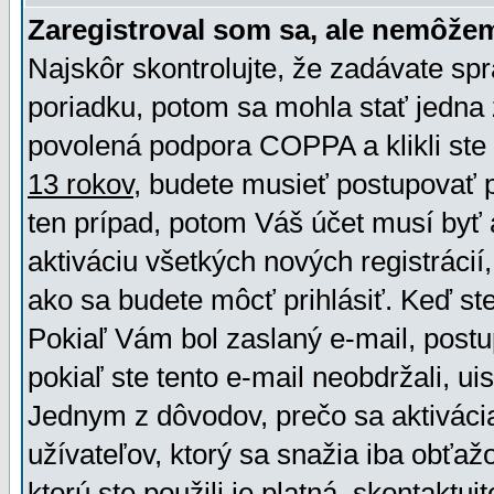
Zaregistroval som sa, ale nemôžem
Najskôr skontrolujte, že zadávate sp
poriadku, potom sa mohla stať jedna 
povolená podpora COPPA a klikli ste 
13 rokov
, budete musieť postupovať po
ten prípad, potom Váš účet musí byť 
aktiváciu všetkých nových registráci
ako sa budete môcť prihlásiť. Keď ste 
Pokiaľ Vám bol zaslaný e-mail, postu
pokiaľ ste tento e-mail neobdržali, ui
Jednym z dôvodov, prečo sa aktiváci
užívateľov, ktorý sa snažia iba obťažo
ktorú ste použili je platná, skontaktuj