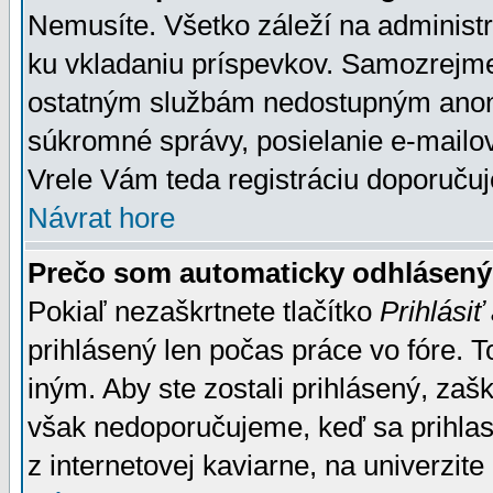
Nemusíte. Všetko záleží na administrá
ku vkladaniu príspevkov. Samozrejme
ostatným službám nedostupným anon
súkromné správy, posielanie e-mailov
Vrele Vám teda registráciu doporučuj
Návrat hore
Prečo som automaticky odhlásen
Pokiaľ nezaškrtnete tlačítko
Prihlásiť
prihlásený len počas práce vo fóre. 
iným. Aby ste zostali prihlásený, zaškr
však nedoporučujeme, keď sa prihlasuj
z internetovej kaviarne, na univerzite 