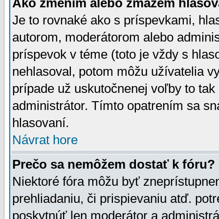
Ako zmením alebo zmažem hlasov
Je to rovnaké ako s príspevkami, h
autorom, moderátorom alebo administ
príspevok v téme (toto je vždy s hlas
nehlasoval, potom môžu užívatelia v
prípade už uskutočnenej voľby to tak
administrátor. Tímto opatrením sa sn
hlasovaní.
Návrat hore
Prečo sa nemôžem dostať k fóru?
Niektoré fóra môžu byť zneprístupnen
prehliadaniu, či prispievaniu atď. pot
poskytnúť len moderátor a administrát