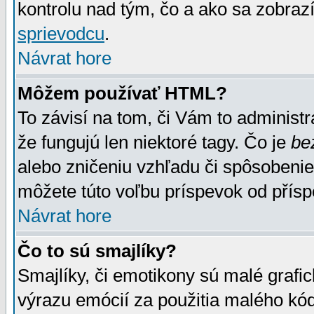
kontrolu nad tým, čo a ako sa zobrazí
sprievodcu
.
Návrat hore
Môžem používať HTML?
To závisí na tom, či Vám to administrá
že fungujú len niektoré tagy. Čo je
be
alebo zničeniu vzhľadu či spôsobeni
môžete túto voľbu príspevok od přís
Návrat hore
Čo to sú smajlíky?
Smajlíky, či emotikony sú malé grafic
výrazu emócií za použitia malého kód