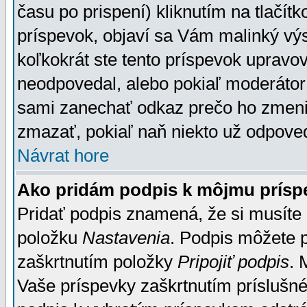
času po prispení) kliknutím na tlačít
príspevok, objaví sa Vám malinký výs
koľkokrát ste tento príspevok upravova
neodpovedal, alebo pokiaľ moderátor č
sami zanechať odkaz prečo ho zmenil
zmazať, pokiaľ naň niekto už odpoved
Návrat hore
Ako pridám podpis k môjmu prísp
Pridať podpis znamená, že si musíte n
položku
Nastavenia
. Podpis môžete 
zaškrtnutím položky
Pripojiť podpis
. 
Vaše príspevky zaškrtnutím príslušné