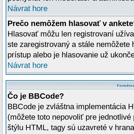
Návrat hore
Prečo nemôžem hlasovať v ankete
Hlasovať môžu len registrovaní užívat
ste zaregistrovaný a stále nemôžet
prístup alebo je hlasovanie už ukonč
Návrat hore
Formátov
Čo je BBCode?
BBCode je zvláštna implementácia HT
(môžete toto nepovoliť pre jednotli
štýlu HTML, tagy sú uzavreté v hrana