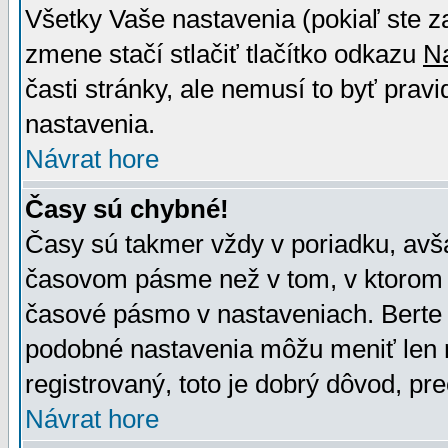
Všetky Vaše nastavenia (pokiaľ ste z
zmene stačí stlačiť tlačítko odkazu
N
časti stránky, ale nemusí to byť prav
nastavenia.
Návrat hore
Časy sú chybné!
Časy sú takmer vždy v poriadku, avša
časovom pásme než v tom, v ktorom s
časové pásmo v nastaveniach. Bert
podobné nastavenia môžu meniť len re
registrovaný, toto je dobrý dôvod, pre
Návrat hore