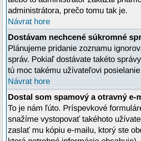
administrátora, prečo tomu tak je.
Návrat hore
Dostávam nechcené súkromné spr
Plánujeme pridanie zoznamu ignorov
správ. Pokiaľ dostávate takéto správy
tú moc takému užívateľovi posielanie
Návrat hore
Dostal som spamový a otravný e-ma
To je nám ľúto. Príspevkové formulá
snažíme vystopovať takéhoto užívateľ
zaslať mu kópiu e-mailu, ktorý ste obdr