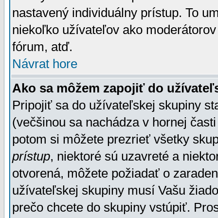
nastavený individuálny prístup. To u
niekoľko užívateľov ako moderátorov 
fórum, atď.
Návrat hore
Ako sa môžem zapojiť do užívateľ
Pripojiť sa do užívateľskej skupiny s
(večšinou sa nachádza v hornej časti 
potom si môžete prezrieť všetky sku
prístup
, niektoré sú uzavreté a niekt
otvorená, môžete požiadať o zaradeni
užívateľskej skupiny musí Vašu žiado
prečo chcete do skupiny vstúpiť. Pro