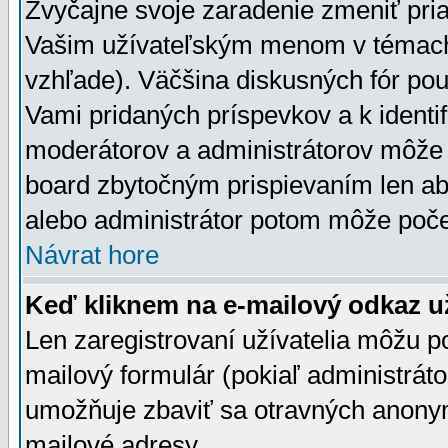
Zvyčajne svoje zaradenie zmeniť pr
Vašim užívateľským menom v témach 
vzhľade). Väčšina diskusných fór pou
Vami pridaných príspevkov a k identif
moderátorov a administrátorov môže 
board zbytočným prispievaním len aby
alebo administrátor potom môže počet
Návrat hore
Keď kliknem na e-mailový odkaz už
Len zaregistrovaní užívatelia môžu p
mailový formulár (pokiaľ administráto
umožňuje zbaviť sa otravných anonym
mailové adresy.