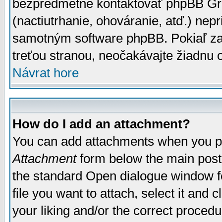
bezpredmetné kontaktovať phpBB Grou
(nactiutrhanie, ohováranie, atď.) ne
samotným software phpBB. Pokiaľ zaš
treťou stranou, neočakávajte žiadnu
Návrat hore
How do I add an attachment?
You can add attachments when you p
Attachment
form below the main post
the standard Open dialogue window fo
file you want to attach, select it and
your liking and/or the correct proced