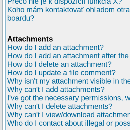
Prečo nie je k dispozícií funkcia X?
Koho mám kontaktovať ohľadom otrav
boardu?
Attachments
How do I add an attachment?
How do I add an attachment after the i
How do I delete an attachment?
How do I update a file comment?
Why isn't my attachment visible in th
Why can't I add attachments?
I've got the necessary permissions, 
Why can't I delete attachments?
Why can't I view/download attachme
Who do I contact about illegal or poss