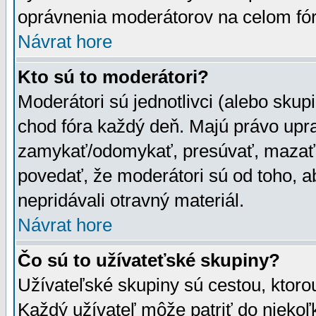
oprávnenia moderátorov na celom fór
Návrat hore
Kto sú to moderátori?
Moderátori sú jednotlivci (alebo skupi
chod fóra každý deň. Majú právo upr
zamykať/odomykať, presúvať, mazať a
povedať, že moderátori sú od toho, a
nepridávali otravný materiál.
Návrat hore
Čo sú to užívateťské skupiny?
Užívateľské skupiny sú cestou, ktoro
Každý užívateľ môže patriť do nieko