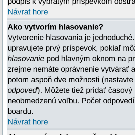
podpis k vybratým príspevkom odstrá
Návrat hore
Ako vytvorím hlasovanie?
Vytvorenie hlasovania je jednoduché.
upravujete prvý príspevok, pokiaľ môž
hlasovanie
pod hlavným oknom na prid
zrejme nemáte oprávnenie vytvárať an
potom aspoň dve možnosti (nastavte 
odpoveď
). Môžete tiež pridať časový
neobmedzenú voľbu. Počet odpovedí, 
boardu.
Návrat hore