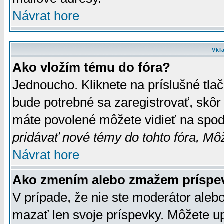
Návrat hore
Vkl
Ako vložím tému do fóra?
Jednoucho. Kliknete na príslušné tla
bude potrebné sa zaregistrovať, skôr 
máte povolené môžete vidieť na spodn
pridávať nové témy do tohto fóra, Môž
Návrat hore
Ako zmením alebo zmažem príspe
V prípade, že nie ste moderátor aleb
mazať len svoje príspevky. Môžete u