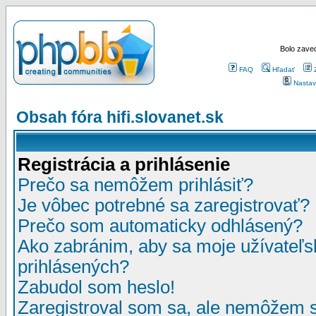
Bolo zaved
FAQ
Hľadať
Nastav
Obsah fóra hifi.slovanet.sk
Registrácia a prihlásenie
Prečo sa nemôžem prihlásiť?
Je vôbec potrebné sa zaregistrovať?
Prečo som automaticky odhlásený?
Ako zabránim, aby sa moje užívateľ
prihlásených?
Zabudol som heslo!
Zaregistroval som sa, ale nemôžem sa