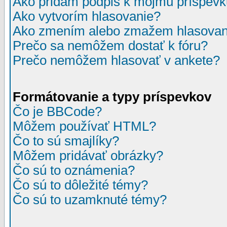
Ako pridám podpis k môjmu príspev
Ako vytvorím hlasovanie?
Ako zmením alebo zmažem hlasovan
Prečo sa nemôžem dostať k fóru?
Prečo nemôžem hlasovať v ankete?
Formátovanie a typy príspevkov
Čo je BBCode?
Môžem používať HTML?
Čo to sú smajlíky?
Môžem pridávať obrázky?
Čo sú to oznámenia?
Čo sú to dôležité témy?
Čo sú to uzamknuté témy?