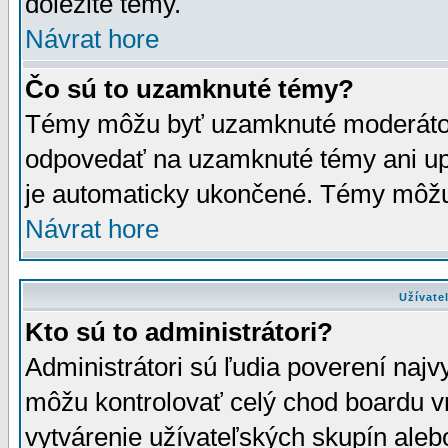
dôležité témy.
Návrat hore
Čo sú to uzamknuté témy?
Témy môžu byť uzamknuté moderáto
odpovedať na uzamknuté témy ani up
je automaticky ukončené. Témy môžu
Návrat hore
Užívate
Kto sú to administrátori?
Administrátori sú ľudia poverení najv
môžu kontrolovať celý chod boardu v
vytvárenie užívateľských skupín aleb