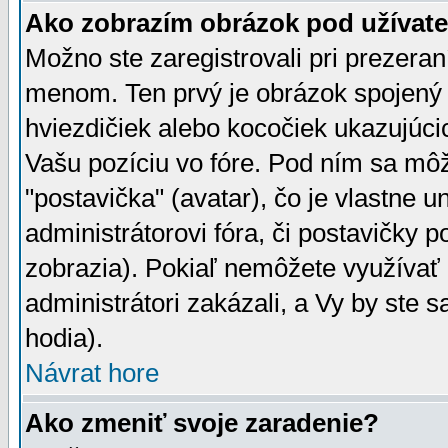
Ako zobrazím obrázok pod užíva
Možno ste zaregistrovali pri prezera
menom. Ten prvý je obrázok spojený 
hviezdičiek alebo kocočiek ukazujúcic
Vašu pozíciu vo fóre. Pod ním sa m
"postavička" (avatar), čo je vlastne 
administrátorovi fóra, či postavičky p
zobrazia). Pokiaľ nemôžete využívať 
administrátori zakázali, a Vy by ste 
hodia).
Návrat hore
Ako zmeniť svoje zaradenie?