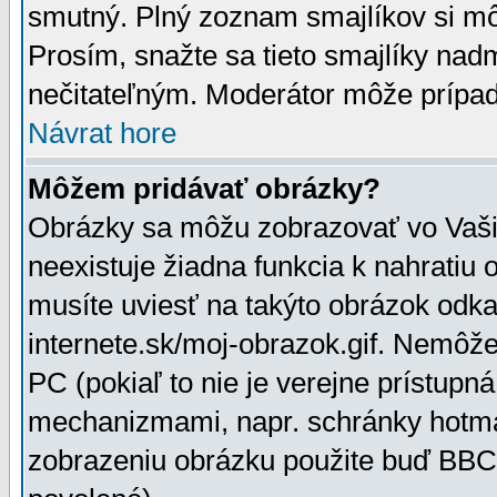
smutný. Plný zoznam smajlíkov si mô
Prosím, snažte sa tieto smajlíky nad
nečitateľným. Moderátor môže prípa
Návrat hore
Môžem pridávať obrázky?
Obrázky sa môžu zobrazovať vo Vaši
neexistuje žiadna funkcia k nahratiu
musíte uviesť na takýto obrázok odka
internete.sk/moj-obrazok.gif. Nemôž
PC (pokiaľ to nie je verejne prístupn
mechanizmami, napr. schránky hotmai
zobrazeniu obrázku použite buď BBCo