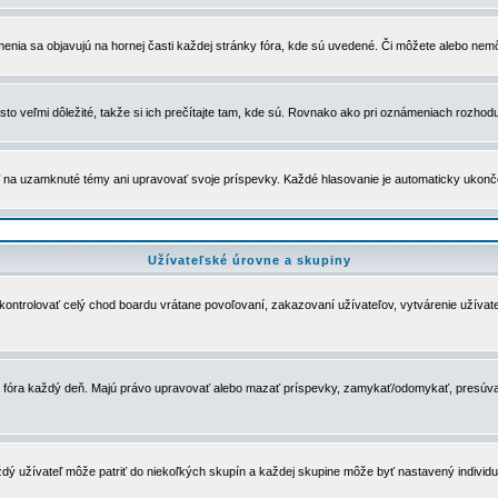
menia sa objavujú na hornej časti každej stránky fóra, kde sú uvedené. Či môžete alebo nemô
to veľmi dôležité, takže si ich prečítajte tam, kde sú. Rovnako ako pri oznámeniach rozhoduje
a uzamknuté témy ani upravovať svoje príspevky. Každé hlasovanie je automaticky ukon
Užívateľské úrovne a skupiny
u kontrolovať celý chod boardu vrátane povoľovaní, zakazovaní užívateľov, vytvárenie užíva
 chod fóra každý deň. Majú právo upravovať alebo mazať príspevky, zamykať/odomykať, presúva
dý užívateľ môže patriť do niekoľkých skupín a každej skupine môže byť nastavený individuá