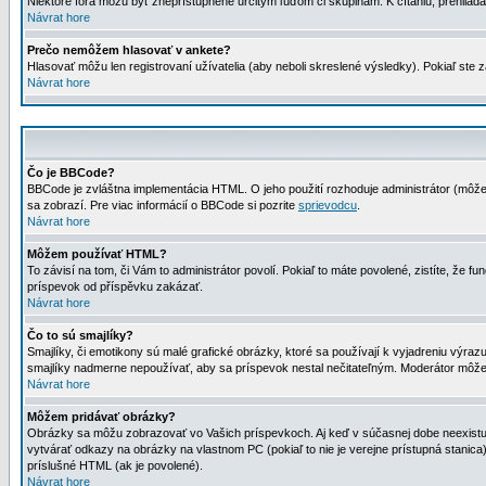
Niektoré fóra môžu byť zneprístupnené určitým ľuďom či skupinám. K čítaniu, prehliadani
Návrat hore
Prečo nemôžem hlasovať v ankete?
Hlasovať môžu len registrovaní užívatelia (aby neboli skreslené výsledky). Pokiaľ st
Návrat hore
Čo je BBCode?
BBCode je zvláštna implementácia HTML. O jeho použití rozhoduje administrátor (môžet
sa zobrazí. Pre viac informácií o BBCode si pozrite
sprievodcu
.
Návrat hore
Môžem používať HTML?
To závisí na tom, či Vám to administrátor povolí. Pokiaľ to máte povolené, zistíte, že fun
príspevok od příspěvku zakázať.
Návrat hore
Čo to sú smajlíky?
Smajlíky, či emotikony sú malé grafické obrázky, ktoré sa používají k vyjadreniu výra
smajlíky nadmerne nepoužívať, aby sa príspevok nestal nečitateľným. Moderátor môž
Návrat hore
Môžem pridávať obrázky?
Obrázky sa môžu zobrazovať vo Vašich príspevkoch. Aj keď v súčasnej dobe neexistuje
vytvárať odkazy na obrázky na vlastnom PC (pokiaľ to nie je verejne prístupná stani
príslušné HTML (ak je povolené).
Návrat hore