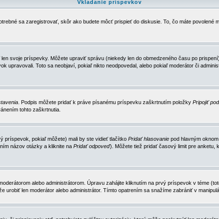
Vkladanie príspevkov
trebné sa zaregistrovať, skôr ako budete môcť prispieť do diskusie. To, čo máte povolené m
 len svoje príspevky. Môžete upraviť správu (niekedy len do obmedzeného času po prispení) 
k upravovali. Toto sa neobjaví, pokiaľ nikto neodpovedal, alebo pokiaľ moderátor či adminis
tavenia
. Podpis môžete pridať k práve písanému príspevku zaškrtnutím položky
Pripojiť po
ánením tohto zaškrtnutia.
 príspevok, pokiaľ môžete) mali by ste vidieť tlačítko
Pridať hlasovanie
pod hlavným oknom n
ním názov otázky a kliknite na
Pridať odpoveď
). Môžete tiež pridať časový limit pre anket
erátorom alebo administrátorom. Úpravu zahájite kliknutím na prvý príspevok v téme (toto 
e urobiť len moderátor alebo administrátor. Tímto opatrením sa snažíme zabrániť v manipulá