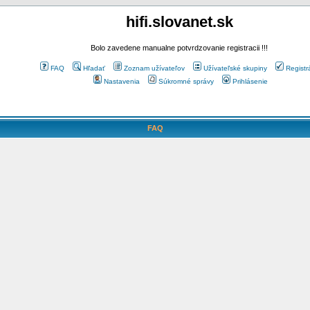
hifi.slovanet.sk
Bolo zavedene manualne potvrdzovanie registracii !!!
FAQ
Hľadať
Zoznam užívateľov
Užívateľské skupiny
Registr
Nastavenia
Súkromné správy
Prihlásenie
FAQ