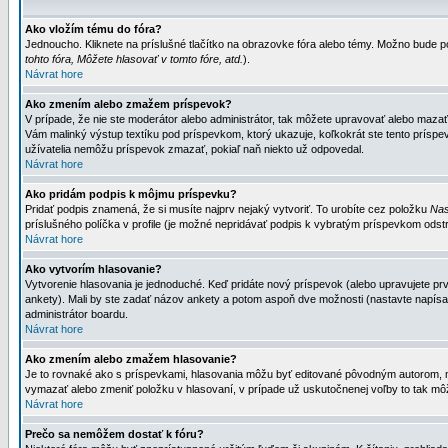
Ako vložím tému do fóra?
Jednoucho. Kliknete na príslušné tlačítko na obrazovke fóra alebo témy. Možno bude po
tohto fóra, Môžete hlasovať v tomto fóre, atd.
).
Návrat hore
Ako zmením alebo zmažem príspevok?
V prípade, že nie ste moderátor alebo administrátor, tak môžete upravovať alebo mazať
Vám malinký výstup textíku pod príspevkom, ktorý ukazuje, koľkokrát ste tento príspevo
užívatelia nemôžu príspevok zmazať, pokiaľ naň niekto už odpovedal.
Návrat hore
Ako pridám podpis k môjmu príspevku?
Pridať podpis znamená, že si musíte najprv nejaký vytvoriť. To urobíte cez položku
Nas
príslušného políčka v profile (je možné nepridávať podpis k vybratým príspevkom odstr
Návrat hore
Ako vytvorím hlasovanie?
Vytvorenie hlasovania je jednoduché. Keď pridáte nový príspevok (alebo upravujete prvý
ankety). Mali by ste zadať názov ankety a potom aspoň dve možnosti (nastavte napísa
administrátor boardu.
Návrat hore
Ako zmením alebo zmažem hlasovanie?
Je to rovnaké ako s príspevkami, hlasovania môžu byť editované pôvodným autorom, mod
vymazať alebo zmeniť položku v hlasovaní, v prípade už uskutočnenej voľby to tak môž
Návrat hore
Prečo sa nemôžem dostať k fóru?