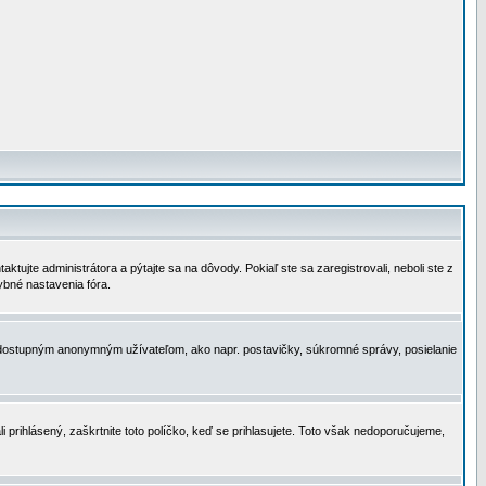
tujte administrátora a pýtajte sa na dôvody. Pokiaľ ste sa zaregistrovali, neboli ste z
ybné nastavenia fóra.
 nedostupným anonymným užívateľom, ako napr. postavičky, súkromné správy, posielanie
i prihlásený, zaškrtnite toto políčko, keď se prihlasujete. Toto však nedoporučujeme,