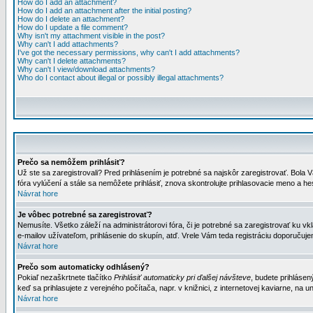
How do I add an attachment?
How do I add an attachment after the initial posting?
How do I delete an attachment?
How do I update a file comment?
Why isn't my attachment visible in the post?
Why can't I add attachments?
I've got the necessary permissions, why can't I add attachments?
Why can't I delete attachments?
Why can't I view/download attachments?
Who do I contact about illegal or possibly illegal attachments?
Prečo sa nemôžem prihlásiť?
Už ste sa zaregistrovali? Pred prihlásením je potrebné sa najskôr zaregistrovať. Bola V
fóra vylúčení a stále sa nemôžete prihlásiť, znova skontrolujte prihlasovacie meno a h
Návrat hore
Je vôbec potrebné sa zaregistrovať?
Nemusíte. Všetko záleží na administrátorovi fóra, či je potrebné sa zaregistrovať k
e-mailov užívateľom, prihlásenie do skupín, atď. Vrele Vám teda registráciu doporučujem
Návrat hore
Prečo som automaticky odhlásený?
Pokiaľ nezaškrtnete tlačítko
Prihlásiť automaticky pri ďalšej návšteve
, budete prihlásen
keď sa prihlasujete z verejného počítača, napr. v knižnici, z internetovej kaviarne, na un
Návrat hore