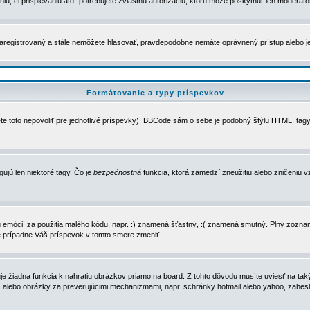
u, či prispievaniu atď. potrebujete zvláštnu autorizáciu, ktorú môže poskytnúť len moderátor 
e zaregistrovaný a stále nemôžete hlasovať, pravdepodobne nemáte oprávnený prístup alebo 
Formátovanie a typy príspevkov
e toto nepovoliť pre jednotlivé príspevky). BBCode sám o sebe je podobný štýlu HTML, tagy
gujú len niektoré tagy. Čo je
bezpečnostná
funkcia, ktorá zamedzí zneužitiu alebo zničeniu 
zu emócií za použitia malého kódu, napr. :) znamená šťastný, :( znamená smutný. Plný zozna
e prípadne Váš príspevok v tomto smere zmeniť.
 žiadna funkcia k nahratiu obrázkov priamo na board. Z tohto dôvodu musíte uviesť na taký
ca) alebo obrázky za preverujúcimi mechanizmami, napr. schránky hotmail alebo yahoo, zahe