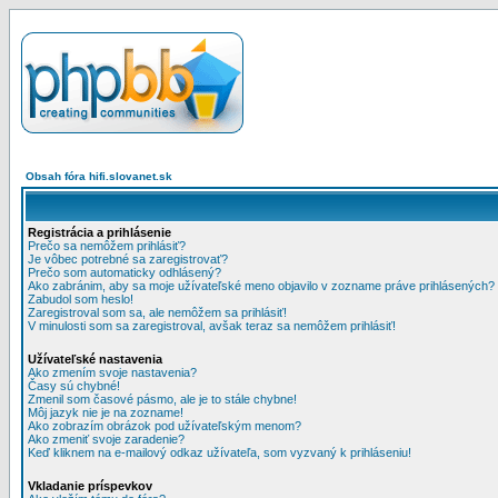
Obsah fóra hifi.slovanet.sk
Registrácia a prihlásenie
Prečo sa nemôžem prihlásiť?
Je vôbec potrebné sa zaregistrovať?
Prečo som automaticky odhlásený?
Ako zabránim, aby sa moje užívateľské meno objavilo v zozname práve prihlásených?
Zabudol som heslo!
Zaregistroval som sa, ale nemôžem sa prihlásiť!
V minulosti som sa zaregistroval, avšak teraz sa nemôžem prihlásiť!
Užívateľské nastavenia
Ako zmením svoje nastavenia?
Časy sú chybné!
Zmenil som časové pásmo, ale je to stále chybne!
Môj jazyk nie je na zozname!
Ako zobrazím obrázok pod užívateľským menom?
Ako zmeniť svoje zaradenie?
Keď kliknem na e-mailový odkaz užívateľa, som vyzvaný k prihláseniu!
Vkladanie príspevkov