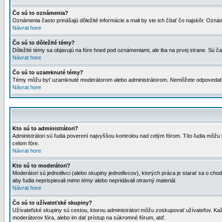
Čo sú to oznámenia?
Oznámenia často prinášajú dôležité informácie a mali by ste ich čítať čo najskôr. Ozná
Návrat hore
Čo sú to dôležité témy?
Dôležité témy sa objavujú na fóre hned pod oznámeniami, ale iba na prvej strane. Sú čas
Návrat hore
Čo sú to uzamknuté témy?
Témy môžu byť uzamknuté moderátorom alebo administrátorom. Nemôžete odpovedať n
Návrat hore
Kto sú to administrátori?
Administrátori sú ľudia poverení najvyššou kontrolou nad celým fórom. Títo ľudia môž
celom fóre.
Návrat hore
Kto sú to moderátori?
Moderátori sú jednotlivci (alebo skupiny jednotlivcov), ktorých práca je starať sa o
aby ľudia neprispievali
mimo témy
alebo nepridávali otravný materiál.
Návrat hore
Čo sú to užívateťské skupiny?
Užívateľské skupiny sú cestou, ktorou administrátori môžu zoskupovať užívateľov. Kaž
moderátorov fóra, alebo im dať prístup na súkromné fórum, atď.