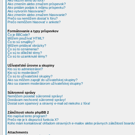
Ako vložím tému do fóra?
Ako zmením alebo zmažem príspevok?
Ako pridám podpis k môjmu príspevku?
Ako vytvorím hlasovanie?
Ako zmením alebo zmažem hlasovanie?
Prečo sa nemôžem dostať k fóru?
Prečo nemôžem hlasovať v ankete?
Formátovanie a typy príspevkov
Čo je BBCode?
Môžem používať HTML?
Čo to sú smajlíky?
Môžem pridávať obrázky?
Čo sú to oznámenia?
Čo sú to dôležité témy?
Čo sú to uzamknuté témy?
Užívateľské úrovne a skupiny
Kto sú to administrátori?
Kto sú to moderátori?
Čo sú to užívateťské skupiny?
Ako sa môžem zapojiť do užívateľskej skupiny?
Ako sa stanem moderátorom užívateľskej skupiny?
Súkromné správy
Nemôžem posielať súkromné správy!
Dostávam nechcené súkromné správy!
Dostal som spamový a otravný e-mail od niekoho z fóra!
Záležitosti okolo phpBB 2
Kto napísal tento program?
Prečo nie je k dispozícií funkcia X?
Koho mám kontaktovať ohľadom otravných e-mailov alebo právnych záležitostí boardu
Attachments