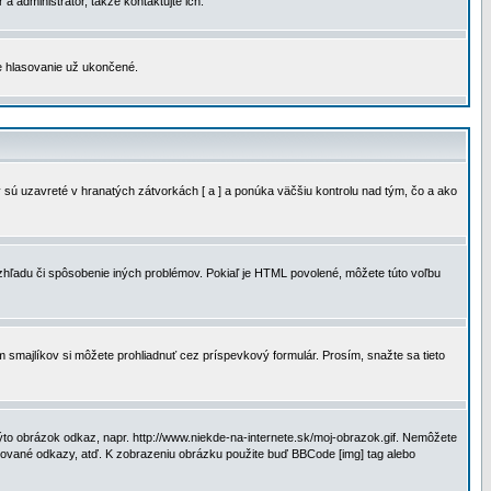
a administrátor, takže kontaktujte ich.
je hlasovanie už ukončené.
 sú uzavreté v hranatých zátvorkách [ a ] a ponúka väčšiu kontrolu nad tým, čo a ako
vzhľadu či spôsobenie iných problémov. Pokiaľ je HTML povolené, môžete túto voľbu
m smajlíkov si môžete prohliadnuť cez príspevkový formulár. Prosím, snažte sa tieto
to obrázok odkaz, napr. http://www.niekde-na-internete.sk/moj-obrazok.gif. Nemôžete
slované odkazy, atď. K zobrazeniu obrázku použite buď BBCode [img] tag alebo