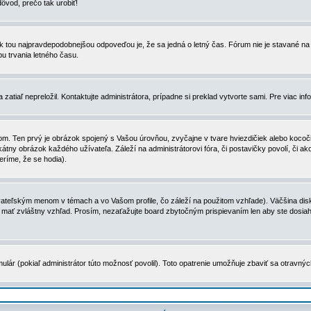
dôvod, prečo tak urobiť!
, tak tou najpravdepodobnejšou odpoveďou je, že sa jedná o letný čas. Fórum nie je stavané
u trvania letného času.
zatiaľ nepreložil. Kontaktujte administrátora, prípadne si preklad vytvorte sami. Pre viac in
. Ten prvý je obrázok spojený s Vašou úrovňou, zvyčajne v tvare hviezdičiek alebo kocočiek
tny obrázok každého užívateľa. Záleží na administrátorovi fóra, či postavičky povolí, či ak
eríme, že se hodia).
ateľským menom v témach a vo Vašom profile, čo záleží na použitom vzhľade). Väčšina disk
ôže mať zvláštny vzhľad. Prosím, nezaťažujte board zbytočným prispievaním len aby ste dosi
ulár (pokiaľ administrátor túto možnosť povolil). Toto opatrenie umožňuje zbaviť sa otravný