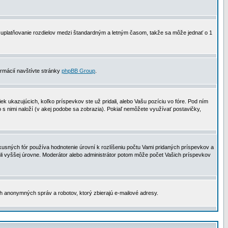
 na uplatňovanie rozdielov medzi štandardným a letným časom, takže sa môže jednať o 1
formácií navštívte stránky
phpBB Group
.
 ukazujúcich, koľko príspevkov ste už pridali, alebo Vašu pozíciu vo fóre. Pod ním
o s nimi naloží (v akej podobe sa zobrazia). Pokiaľ nemôžete využívať postavičky,
usných fór používa hodnotenie úrovní k rozlíšeniu počtu Vami pridaných príspevkov a
ahli vyššej úrovne. Moderátor alebo administrátor potom môže počet Vašich príspevkov
ch anonymných správ a robotov, ktorý zbierajú e-mailové adresy.