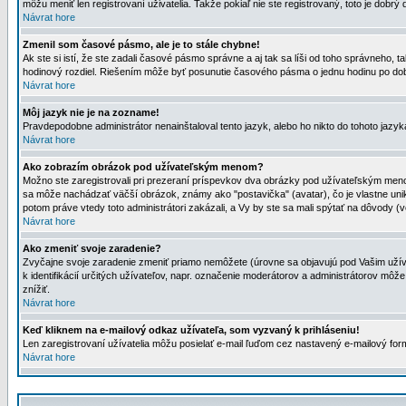
môžu meniť len registrovaní uživatelia. Takže pokiaľ nie ste registrovaný, toto je dobrý 
Návrat hore
Zmenil som časové pásmo, ale je to stále chybne!
Ak ste si istí, že ste zadali časové pásmo správne a aj tak sa líši od toho správneho
hodinový rozdiel. Riešením môže byť posunutie časového pásma o jednu hodinu po dob
Návrat hore
Môj jazyk nie je na zozname!
Pravdepodobne administrátor nenainštaloval tento jazyk, alebo ho nikto do tohoto jazyka 
Návrat hore
Ako zobrazím obrázok pod užívateľským menom?
Možno ste zaregistrovali pri prezeraní príspevkov dva obrázky pod užívateľským menom
sa môže nachádzať väčší obrázok, známy ako "postavička" (avatar), čo je vlastne uniká
potom práve vtedy toto administrátori zakázali, a Vy by ste sa mali spýtať na dôvody (v
Návrat hore
Ako zmeniť svoje zaradenie?
Zvyčajne svoje zaradenie zmeniť priamo nemôžete (úrovne sa objavujú pod Vašim užív
k identifikácií určitých užívateľov, napr. označenie moderátorov a administrátorov m
znížiť.
Návrat hore
Keď kliknem na e-mailový odkaz užívateľa, som vyzvaný k prihláseniu!
Len zaregistrovaní užívatelia môžu posielať e-mail ľuďom cez nastavený e-mailový form
Návrat hore