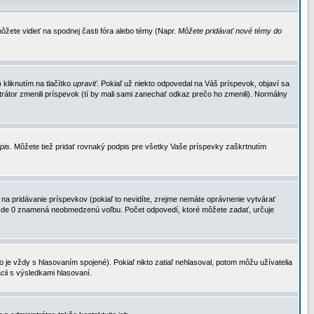
ôžete vidieť na spodnej časti fóra alebo témy (Napr.
Môžete pridávať nové témy do
kliknutím na tlačítko
upraviť
. Pokiaľ už niekto odpovedal na Váš príspevok, objaví sa
trátor zmenili príspevok (tí by mali sami zanechať odkaz prečo ho zmenili). Normálny
dpis
. Môžete tiež pridať rovnaký podpis pre všetky Vaše príspevky zaškrtnutím
a pridávanie príspevkov (pokiaľ to nevidíte, zrejme nemáte oprávnenie vytvárať
u, kde 0 znamená neobmedzenú voľbu. Počet odpovedí, ktoré môžete zadať, určuje
je vždy s hlasovaním spojené). Pokiaľ nikto zatiaľ nehlasoval, potom môžu užívatelia
cii s výsledkami hlasovaní.