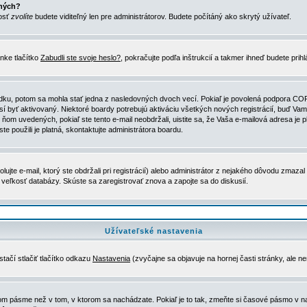
ených?
nosť
zvolíte
budete viditeľný len pre administrátorov. Budete počítáný ako skrytý užívateľ.
nke tlačítko
Zabudli ste svoje heslo?
, pokračujte podľa inštrukcií a takmer ihneď budete prih
dku, potom sa mohla stať jedna z nasledovných dvoch vecí. Pokiaľ je povolená podpora COPPA 
sí byť aktivovaný. Niektoré boardy potrebujú aktiváciu všetkých nových registrácií, buď Vami
 v ňom uvedených, pokiaľ ste tento e-mail neobdržali, uistite sa, že Vaša e-mailová adresa j
ste použili je platná, skontaktujte administrátora boardu.
te e-mail, ktorý ste obdržali pri registrácií) alebo administrátor z nejakého dôvodu zmazal 
la veľkosť databázy. Skúste sa zaregistrovať znova a zapojte sa do diskusií.
Užívateľské nastavenia
tačí stlačiť tlačítko odkazu
Nastavenia
(zvyčajne sa objavuje na hornej časti stránky, ale n
vom pásme než v tom, v ktorom sa nachádzate. Pokiaľ je to tak, zmeňte si časové pásmo v