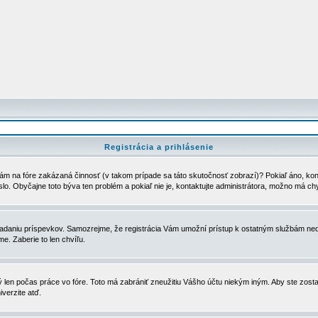
Registrácia a prihlásenie
ám na fóre zakázaná činnosť (v takom prípade sa táto skutočnosť zobrazí)? Pokiaľ áno, kontak
eslo. Obyčajne toto býva ten problém a pokiaľ nie je, kontaktujte administrátora, možno má ch
u vkladaniu príspevkov. Samozrejme, že registrácia Vám umožní prístup k ostatným službám
e. Zaberie to len chvíľu.
ý len počas práce vo fóre. Toto má zabrániť zneužitiu Vášho účtu niekým iným. Aby ste zostal
iverzite atď.