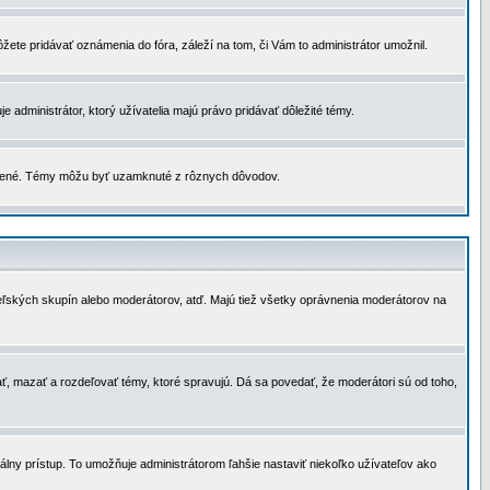
žete pridávať oznámenia do fóra, záleží na tom, či Vám to administrátor umožnil.
 administrátor, ktorý užívatelia majú právo pridávať dôležité témy.
čené. Témy môžu byť uzamknuté z rôznych dôvodov.
teľských skupín alebo moderátorov, atď. Majú tiež všetky oprávnenia moderátorov na
ť, mazať a rozdeľovať témy, ktoré spravujú. Dá sa povedať, že moderátori sú od toho,
lny prístup. To umožňuje administrátorom ľahšie nastaviť niekoľko užívateľov ako