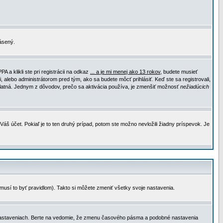
lásený.
a klikli ste pri registrácii na odkaz
... a je mi menej ako 13 rokov
, budete musieť
, alebo administrátorom pred tým, ako sa budete môcť prihlásiť. Keď ste sa registrovali,
e platná. Jednym z dôvodov, prečo sa aktivácia používa, je zmenšiť možnosť
nežiadúcich
Váš účet. Pokiaľ je to ten druhý prípad, potom ste možno nevložili žiadny príspevok. Je
emusí to byť pravidlom). Takto si môžete zmeniť všetky svoje nastavenia.
 nastaveniach. Berte na vedomie, že zmenu časového pásma a podobné nastavenia