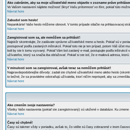
Ako zabránim, aby sa moje užívateľské meno objavilo v zozname práve prihlás
Vo Vašom nastavení nájdete možnosť
Skryť Vašu prítomnosť vo fóre
, pokiaľ túto mož
Návrat hore
Zabudol som heslo!
Nepanikárte! Vaše heslo môžeme obnovit. V tomto prípade stlačte na prihlasovacej strá
Návrat hore
Zaregistroval som sa, ale nemôžem sa prihlásiť!
Najskôr skontrolujte, že zadávate správne užívateľské meno a heslo. Pokiaľ sú v poria
postupovať podľa zaslaných inštrukcií. Pokiaľ toto nie je ten prípad, potom Váš účet mu
boli by ste k tomu vyzvaný. Pokiaľ Vám bol zaslaný e-mail, postupujte podľa inštrukcií
užívateľov, ktorý sa snažia iba obťažovať. Pokiaľ si ste istí, že e-mailová adresa, ktorú 
Návrat hore
V minulosti som sa zaregistroval, avšak teraz sa nemôžem prihlásiť!
Najpravdepodobnejšie dôvody: zadali ste chybné uživateľské meno alebo heslo (skontroluj
to bežné, že sa pravidelne odstraňujú užívatelia, ktorí ničím neprispeli, aby sa zmenši
Návrat hore
Ako zmením svoje nastavenia?
Všetky Vaše nastavenia (pokiaľ ste zaregistrovaný) sú uložené v databáze. Ku zmene s
Návrat hore
Časy sú chybné!
Časy sú takmer vždy v poriadku, avšak to, čo vidíte sú časy zobrazené v inom časo