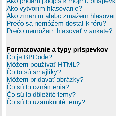
Ako pridám podpis k môjmu príspev
Ako vytvorím hlasovanie?
Ako zmením alebo zmažem hlasovan
Prečo sa nemôžem dostať k fóru?
Prečo nemôžem hlasovať v ankete?
Formátovanie a typy príspevkov
Čo je BBCode?
Môžem používať HTML?
Čo to sú smajlíky?
Môžem pridávať obrázky?
Čo sú to oznámenia?
Čo sú to dôležité témy?
Čo sú to uzamknuté témy?