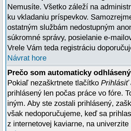
Nemusíte. Všetko záleží na administrá
ku vkladaniu príspevkov. Samozrejme
ostatným službám nedostupným anon
súkromné správy, posielanie e-mailov
Vrele Vám teda registráciu doporučuj
Návrat hore
Prečo som automaticky odhlásen
Pokiaľ nezaškrtnete tlačítko
Prihlásiť
prihlásený len počas práce vo fóre. 
iným. Aby ste zostali prihlásený, zaškr
však nedoporučujeme, keď sa prihlasuj
z internetovej kaviarne, na univerzite 