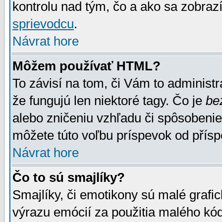
kontrolu nad tým, čo a ako sa zobrazí
sprievodcu
.
Návrat hore
Môžem používať HTML?
To závisí na tom, či Vám to administrá
že fungujú len niektoré tagy. Čo je
be
alebo zničeniu vzhľadu či spôsobeni
môžete túto voľbu príspevok od přís
Návrat hore
Čo to sú smajlíky?
Smajlíky, či emotikony sú malé grafic
výrazu emócií za použitia malého kód