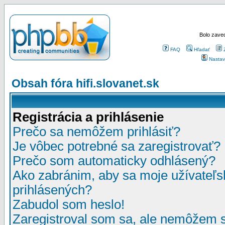
Bolo zaved
FAQ
Hľadať
Nastav
Obsah fóra hifi.slovanet.sk
Registrácia a prihlásenie
Prečo sa nemôžem prihlásiť?
Je vôbec potrebné sa zaregistrovať?
Prečo som automaticky odhlásený?
Ako zabránim, aby sa moje užívateľ
prihlásených?
Zabudol som heslo!
Zaregistroval som sa, ale nemôžem sa