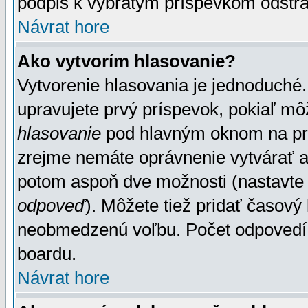
podpis k vybratým príspevkom odstrá
Návrat hore
Ako vytvorím hlasovanie?
Vytvorenie hlasovania je jednoduché.
upravujete prvý príspevok, pokiaľ môž
hlasovanie
pod hlavným oknom na prid
zrejme nemáte oprávnenie vytvárať an
potom aspoň dve možnosti (nastavte 
odpoveď
). Môžete tiež pridať časový
neobmedzenú voľbu. Počet odpovedí, 
boardu.
Návrat hore