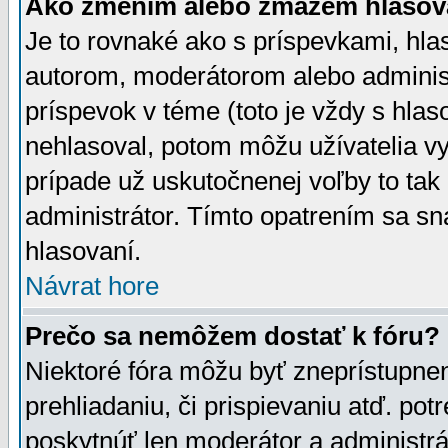
Ako zmením alebo zmažem hlasov
Je to rovnaké ako s príspevkami, h
autorom, moderátorom alebo administ
príspevok v téme (toto je vždy s hlas
nehlasoval, potom môžu užívatelia v
prípade už uskutočnenej voľby to tak
administrátor. Tímto opatrením sa sn
hlasovaní.
Návrat hore
Prečo sa nemôžem dostať k fóru?
Niektoré fóra môžu byť zneprístupnen
prehliadaniu, či prispievaniu atď. pot
poskytnúť len moderátor a administrát