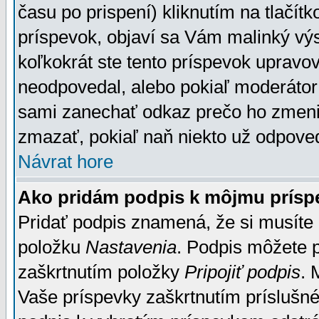
času po prispení) kliknutím na tlačít
príspevok, objaví sa Vám malinký výs
koľkokrát ste tento príspevok upravova
neodpovedal, alebo pokiaľ moderátor č
sami zanechať odkaz prečo ho zmenil
zmazať, pokiaľ naň niekto už odpoved
Návrat hore
Ako pridám podpis k môjmu prísp
Pridať podpis znamená, že si musíte n
položku
Nastavenia
. Podpis môžete 
zaškrtnutím položky
Pripojiť podpis
. 
Vaše príspevky zaškrtnutím príslušné