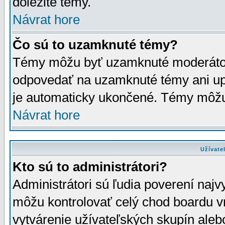
dôležité témy.
Návrat hore
Čo sú to uzamknuté témy?
Témy môžu byť uzamknuté moderáto
odpovedať na uzamknuté témy ani up
je automaticky ukončené. Témy môžu
Návrat hore
Užívate
Kto sú to administrátori?
Administrátori sú ľudia poverení najv
môžu kontrolovať celý chod boardu v
vytvárenie užívateľských skupín aleb