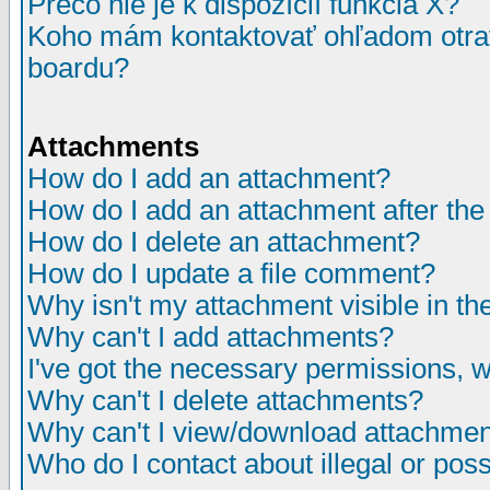
Prečo nie je k dispozícií funkcia X?
Koho mám kontaktovať ohľadom otrav
boardu?
Attachments
How do I add an attachment?
How do I add an attachment after the i
How do I delete an attachment?
How do I update a file comment?
Why isn't my attachment visible in th
Why can't I add attachments?
I've got the necessary permissions, 
Why can't I delete attachments?
Why can't I view/download attachme
Who do I contact about illegal or poss