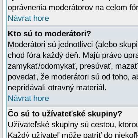
oprávnenia moderátorov na celom fór
Návrat hore
Kto sú to moderátori?
Moderátori sú jednotlivci (alebo skupi
chod fóra každý deň. Majú právo upr
zamykať/odomykať, presúvať, mazať a
povedať, že moderátori sú od toho, a
nepridávali otravný materiál.
Návrat hore
Čo sú to užívateťské skupiny?
Užívateľské skupiny sú cestou, ktoro
Každý užívateľ môže patriť do nieko