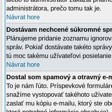
administrátora, prečo tomu tak je.
Návrat hore
Dostávam nechcené súkromné spr
Plánujeme pridanie zoznamu ignorov
správ. Pokiaľ dostávate takéto správy
tú moc takému užívateľovi posielanie
Návrat hore
Dostal som spamový a otravný e-ma
To je nám ľúto. Príspevkové formulá
snažíme vystopovať takéhoto užívateľ
zaslať mu kópiu e-mailu, ktorý ste obdr