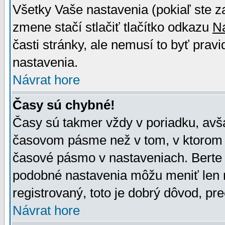
Všetky Vaše nastavenia (pokiaľ ste z
zmene stačí stlačiť tlačítko odkazu
N
časti stránky, ale nemusí to byť prav
nastavenia.
Návrat hore
Časy sú chybné!
Časy sú takmer vždy v poriadku, avša
časovom pásme než v tom, v ktorom s
časové pásmo v nastaveniach. Bert
podobné nastavenia môžu meniť len re
registrovaný, toto je dobrý dôvod, pre
Návrat hore