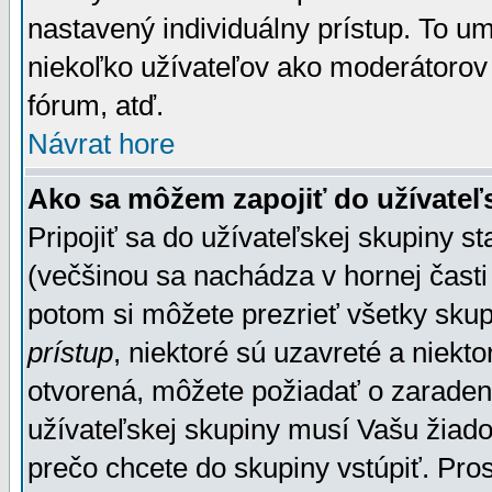
nastavený individuálny prístup. To u
niekoľko užívateľov ako moderátorov 
fórum, atď.
Návrat hore
Ako sa môžem zapojiť do užívateľ
Pripojiť sa do užívateľskej skupiny s
(večšinou sa nachádza v hornej časti 
potom si môžete prezrieť všetky sku
prístup
, niektoré sú uzavreté a niekt
otvorená, môžete požiadať o zaradeni
užívateľskej skupiny musí Vašu žiado
prečo chcete do skupiny vstúpiť. Pro