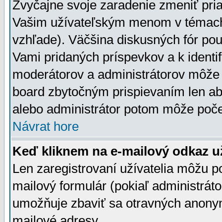
Zvyčajne svoje zaradenie zmeniť pr
Vašim užívateľským menom v témach 
vzhľade). Väčšina diskusných fór pou
Vami pridaných príspevkov a k identif
moderátorov a administrátorov môže 
board zbytočným prispievaním len aby
alebo administrátor potom môže počet
Návrat hore
Keď kliknem na e-mailový odkaz už
Len zaregistrovaní užívatelia môžu p
mailový formulár (pokiaľ administráto
umožňuje zbaviť sa otravných anonym
mailové adresy.