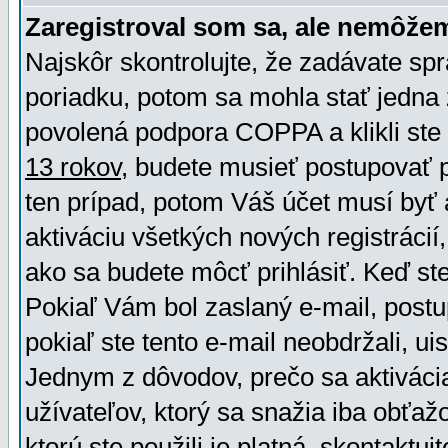
Zaregistroval som sa, ale nemôžem
Najskôr skontrolujte, že zadávate sp
poriadku, potom sa mohla stať jedna 
povolená podpora COPPA a klikli ste 
13 rokov
, budete musieť postupovať po
ten prípad, potom Váš účet musí byť 
aktiváciu všetkých nových registráci
ako sa budete môcť prihlásiť. Keď ste 
Pokiaľ Vám bol zaslaný e-mail, postu
pokiaľ ste tento e-mail neobdržali, ui
Jednym z dôvodov, prečo sa aktiváci
užívateľov, ktorý sa snažia iba obťažo
ktorú ste použili je platná, skontaktuj