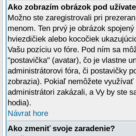
Ako zobrazím obrázok pod užíva
Možno ste zaregistrovali pri prezera
menom. Ten prvý je obrázok spojený 
hviezdičiek alebo kocočiek ukazujúcic
Vašu pozíciu vo fóre. Pod ním sa m
"postavička" (avatar), čo je vlastne 
administrátorovi fóra, či postavičky p
zobrazia). Pokiaľ nemôžete využívať 
administrátori zakázali, a Vy by ste 
hodia).
Návrat hore
Ako zmeniť svoje zaradenie?