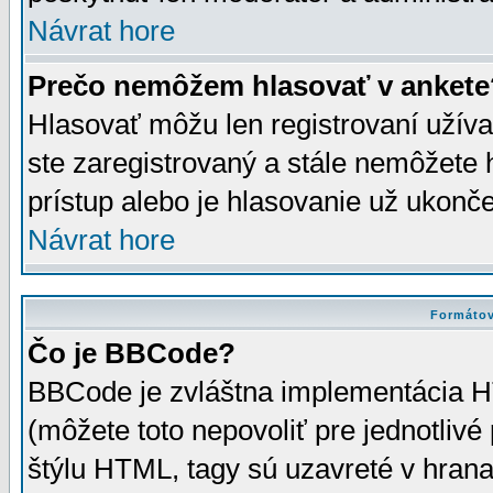
Návrat hore
Prečo nemôžem hlasovať v ankete
Hlasovať môžu len registrovaní užívat
ste zaregistrovaný a stále nemôžet
prístup alebo je hlasovanie už ukonč
Návrat hore
Formátov
Čo je BBCode?
BBCode je zvláštna implementácia HT
(môžete toto nepovoliť pre jednotli
štýlu HTML, tagy sú uzavreté v hrana