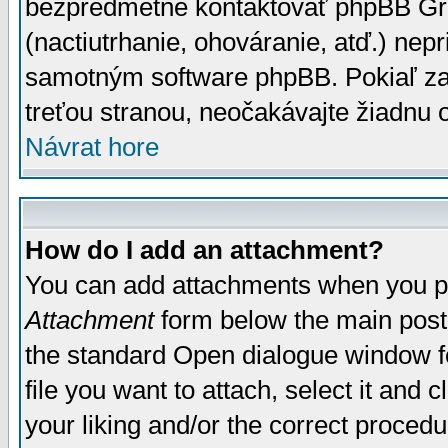
bezpredmetné kontaktovať phpBB Grou
(nactiutrhanie, ohováranie, atď.) ne
samotným software phpBB. Pokiaľ zaš
treťou stranou, neočakávajte žiadnu
Návrat hore
How do I add an attachment?
You can add attachments when you p
Attachment
form below the main post
the standard Open dialogue window fo
file you want to attach, select it and
your liking and/or the correct proced