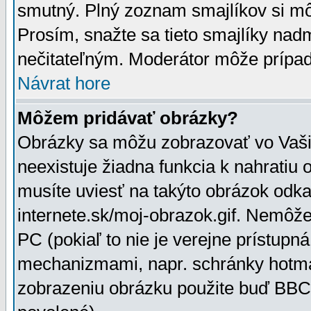
smutný. Plný zoznam smajlíkov si mô
Prosím, snažte sa tieto smajlíky nad
nečitateľným. Moderátor môže prípa
Návrat hore
Môžem pridávať obrázky?
Obrázky sa môžu zobrazovať vo Vaši
neexistuje žiadna funkcia k nahratiu
musíte uviesť na takýto obrázok odka
internete.sk/moj-obrazok.gif. Nemôž
PC (pokiaľ to nie je verejne prístupn
mechanizmami, napr. schránky hotmai
zobrazeniu obrázku použite buď BBCo