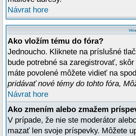
Návrat hore
Vkl
Ako vložím tému do fóra?
Jednoucho. Kliknete na príslušné tla
bude potrebné sa zaregistrovať, skôr 
máte povolené môžete vidieť na spodn
pridávať nové témy do tohto fóra, Môž
Návrat hore
Ako zmením alebo zmažem príspe
V prípade, že nie ste moderátor aleb
mazať len svoje príspevky. Môžete u