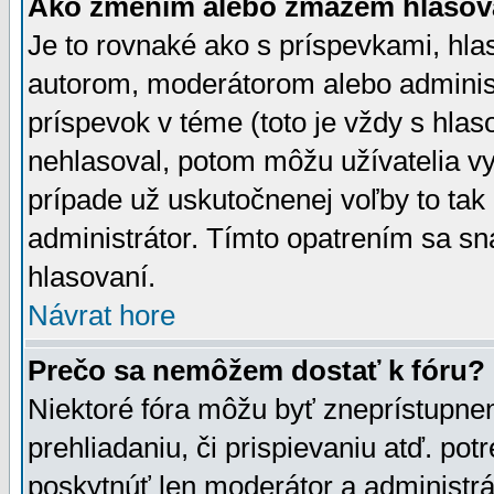
Ako zmením alebo zmažem hlasov
Je to rovnaké ako s príspevkami, h
autorom, moderátorom alebo administ
príspevok v téme (toto je vždy s hlas
nehlasoval, potom môžu užívatelia v
prípade už uskutočnenej voľby to tak
administrátor. Tímto opatrením sa sn
hlasovaní.
Návrat hore
Prečo sa nemôžem dostať k fóru?
Niektoré fóra môžu byť zneprístupnen
prehliadaniu, či prispievaniu atď. pot
poskytnúť len moderátor a administrát