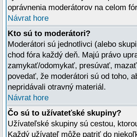
oprávnenia moderátorov na celom fór
Návrat hore
Kto sú to moderátori?
Moderátori sú jednotlivci (alebo skupi
chod fóra každý deň. Majú právo upr
zamykať/odomykať, presúvať, mazať a
povedať, že moderátori sú od toho, a
nepridávali otravný materiál.
Návrat hore
Čo sú to užívateťské skupiny?
Užívateľské skupiny sú cestou, ktoro
Každý užívateľ môže patriť do nieko