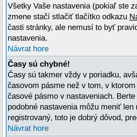
Všetky Vaše nastavenia (pokiaľ ste z
zmene stačí stlačiť tlačítko odkazu
N
časti stránky, ale nemusí to byť prav
nastavenia.
Návrat hore
Časy sú chybné!
Časy sú takmer vždy v poriadku, avša
časovom pásme než v tom, v ktorom s
časové pásmo v nastaveniach. Bert
podobné nastavenia môžu meniť len re
registrovaný, toto je dobrý dôvod, pre
Návrat hore