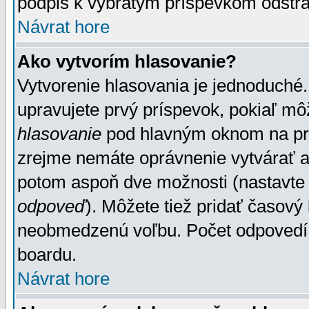
podpis k vybratým príspevkom odstrá
Návrat hore
Ako vytvorím hlasovanie?
Vytvorenie hlasovania je jednoduché.
upravujete prvý príspevok, pokiaľ môž
hlasovanie
pod hlavným oknom na prid
zrejme nemáte oprávnenie vytvárať an
potom aspoň dve možnosti (nastavte 
odpoveď
). Môžete tiež pridať časový
neobmedzenú voľbu. Počet odpovedí, 
boardu.
Návrat hore