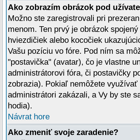
Ako zobrazím obrázok pod užíva
Možno ste zaregistrovali pri prezera
menom. Ten prvý je obrázok spojený 
hviezdičiek alebo kocočiek ukazujúcic
Vašu pozíciu vo fóre. Pod ním sa m
"postavička" (avatar), čo je vlastne 
administrátorovi fóra, či postavičky p
zobrazia). Pokiaľ nemôžete využívať 
administrátori zakázali, a Vy by ste 
hodia).
Návrat hore
Ako zmeniť svoje zaradenie?