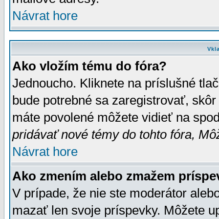
Návrat hore
Vkl
Ako vložím tému do fóra?
Jednoucho. Kliknete na príslušné tla
bude potrebné sa zaregistrovať, skôr 
máte povolené môžete vidieť na spodn
pridávať nové témy do tohto fóra, Môž
Návrat hore
Ako zmením alebo zmažem príspe
V prípade, že nie ste moderátor aleb
mazať len svoje príspevky. Môžete u