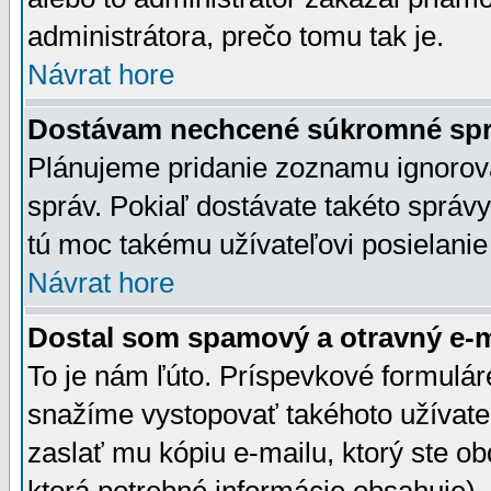
administrátora, prečo tomu tak je.
Návrat hore
Dostávam nechcené súkromné spr
Plánujeme pridanie zoznamu ignorov
správ. Pokiaľ dostávate takéto správy
tú moc takému užívateľovi posielanie
Návrat hore
Dostal som spamový a otravný e-ma
To je nám ľúto. Príspevkové formulá
snažíme vystopovať takéhoto užívateľ
zaslať mu kópiu e-mailu, ktorý ste obdr