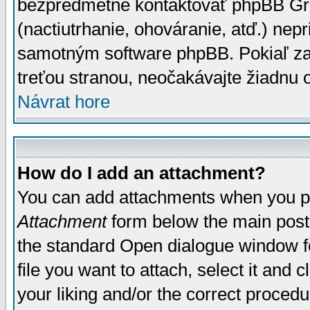
bezpredmetné kontaktovať phpBB Grou
(nactiutrhanie, ohováranie, atď.) ne
samotným software phpBB. Pokiaľ zaš
treťou stranou, neočakávajte žiadnu
Návrat hore
How do I add an attachment?
You can add attachments when you p
Attachment
form below the main post
the standard Open dialogue window fo
file you want to attach, select it and
your liking and/or the correct proced