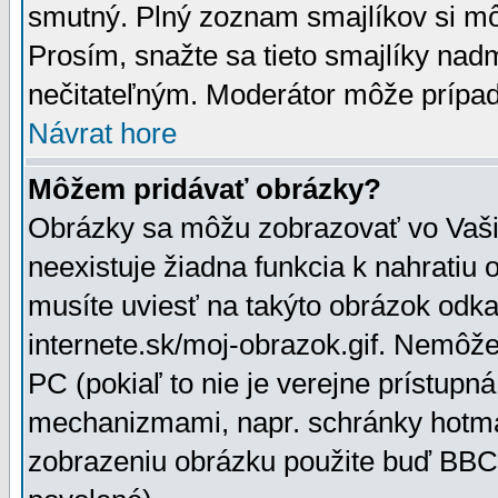
smutný. Plný zoznam smajlíkov si mô
Prosím, snažte sa tieto smajlíky nad
nečitateľným. Moderátor môže prípa
Návrat hore
Môžem pridávať obrázky?
Obrázky sa môžu zobrazovať vo Vaši
neexistuje žiadna funkcia k nahratiu
musíte uviesť na takýto obrázok odka
internete.sk/moj-obrazok.gif. Nemôž
PC (pokiaľ to nie je verejne prístupn
mechanizmami, napr. schránky hotmai
zobrazeniu obrázku použite buď BBCo