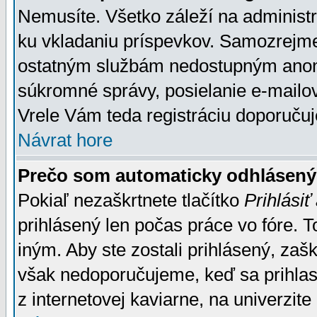
Nemusíte. Všetko záleží na administrá
ku vkladaniu príspevkov. Samozrejme
ostatným službám nedostupným anon
súkromné správy, posielanie e-mailov
Vrele Vám teda registráciu doporučuj
Návrat hore
Prečo som automaticky odhlásen
Pokiaľ nezaškrtnete tlačítko
Prihlásiť
prihlásený len počas práce vo fóre. 
iným. Aby ste zostali prihlásený, zaškr
však nedoporučujeme, keď sa prihlasuj
z internetovej kaviarne, na univerzite 