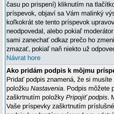
času po prispení) kliknutím na tlačít
príspevok, objaví sa Vám malinký výs
koľkokrát ste tento príspevok upravova
neodpovedal, alebo pokiaľ moderátor č
sami zanechať odkaz prečo ho zmenil
zmazať, pokiaľ naň niekto už odpoved
Návrat hore
Ako pridám podpis k môjmu prísp
Pridať podpis znamená, že si musíte n
položku
Nastavenia
. Podpis môžete 
zaškrtnutím položky
Pripojiť podpis
. 
Vaše príspevky zaškrtnutím príslušné