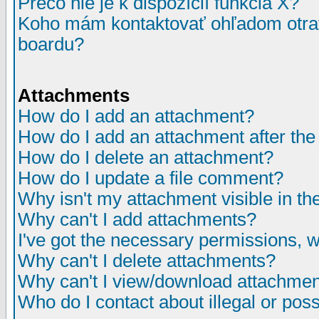
Prečo nie je k dispozícií funkcia X?
Koho mám kontaktovať ohľadom otrav
boardu?
Attachments
How do I add an attachment?
How do I add an attachment after the i
How do I delete an attachment?
How do I update a file comment?
Why isn't my attachment visible in th
Why can't I add attachments?
I've got the necessary permissions, 
Why can't I delete attachments?
Why can't I view/download attachme
Who do I contact about illegal or poss