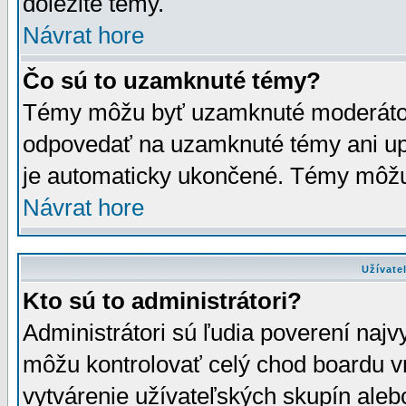
dôležité témy.
Návrat hore
Čo sú to uzamknuté témy?
Témy môžu byť uzamknuté moderáto
odpovedať na uzamknuté témy ani up
je automaticky ukončené. Témy môžu
Návrat hore
Užívate
Kto sú to administrátori?
Administrátori sú ľudia poverení najv
môžu kontrolovať celý chod boardu v
vytvárenie užívateľských skupín aleb