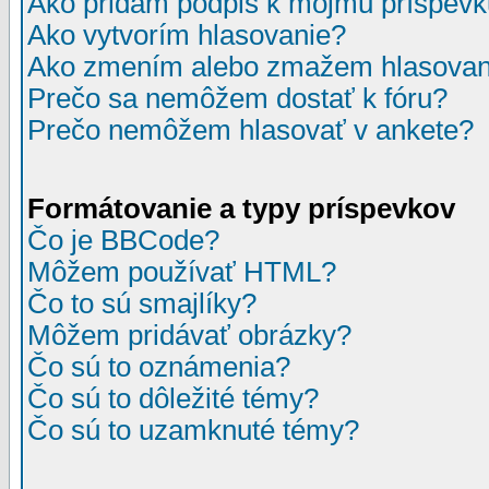
Ako pridám podpis k môjmu príspev
Ako vytvorím hlasovanie?
Ako zmením alebo zmažem hlasovan
Prečo sa nemôžem dostať k fóru?
Prečo nemôžem hlasovať v ankete?
Formátovanie a typy príspevkov
Čo je BBCode?
Môžem používať HTML?
Čo to sú smajlíky?
Môžem pridávať obrázky?
Čo sú to oznámenia?
Čo sú to dôležité témy?
Čo sú to uzamknuté témy?