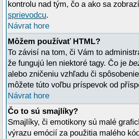
kontrolu nad tým, čo a ako sa zobrazí
sprievodcu
.
Návrat hore
Môžem používať HTML?
To závisí na tom, či Vám to administrá
že fungujú len niektoré tagy. Čo je
be
alebo zničeniu vzhľadu či spôsobeni
môžete túto voľbu príspevok od přís
Návrat hore
Čo to sú smajlíky?
Smajlíky, či emotikony sú malé grafic
výrazu emócií za použitia malého kód