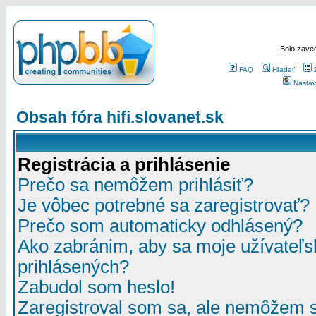
Bolo zaved
FAQ
Hľadať
Nastav
Obsah fóra hifi.slovanet.sk
Registrácia a prihlásenie
Prečo sa nemôžem prihlásiť?
Je vôbec potrebné sa zaregistrovať?
Prečo som automaticky odhlásený?
Ako zabránim, aby sa moje užívateľ
prihlásených?
Zabudol som heslo!
Zaregistroval som sa, ale nemôžem sa