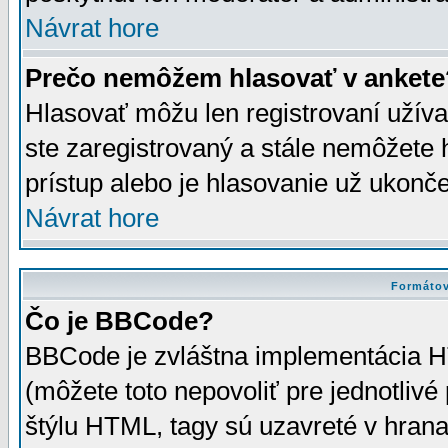
Návrat hore
Prečo nemôžem hlasovať v ankete
Hlasovať môžu len registrovaní užívat
ste zaregistrovaný a stále nemôžet
prístup alebo je hlasovanie už ukonč
Návrat hore
Formátov
Čo je BBCode?
BBCode je zvláštna implementácia HT
(môžete toto nepovoliť pre jednotli
štýlu HTML, tagy sú uzavreté v hrana