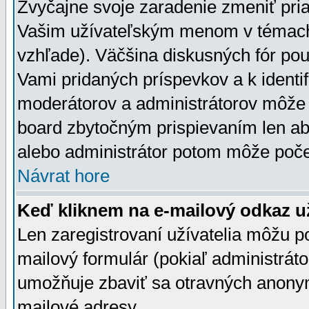
Zvyčajne svoje zaradenie zmeniť pr
Vašim užívateľským menom v témach 
vzhľade). Väčšina diskusných fór pou
Vami pridaných príspevkov a k identif
moderátorov a administrátorov môže 
board zbytočným prispievaním len aby
alebo administrátor potom môže počet
Návrat hore
Keď kliknem na e-mailový odkaz už
Len zaregistrovaní užívatelia môžu p
mailový formulár (pokiaľ administráto
umožňuje zbaviť sa otravných anonym
mailové adresy.