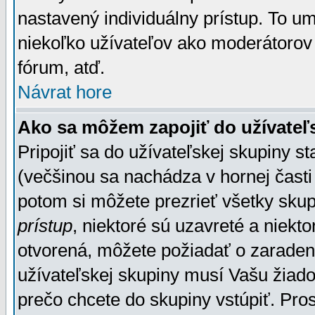
nastavený individuálny prístup. To u
niekoľko užívateľov ako moderátorov 
fórum, atď.
Návrat hore
Ako sa môžem zapojiť do užívateľ
Pripojiť sa do užívateľskej skupiny s
(večšinou sa nachádza v hornej časti 
potom si môžete prezrieť všetky sku
prístup
, niektoré sú uzavreté a niekt
otvorená, môžete požiadať o zaradeni
užívateľskej skupiny musí Vašu žiado
prečo chcete do skupiny vstúpiť. Pro