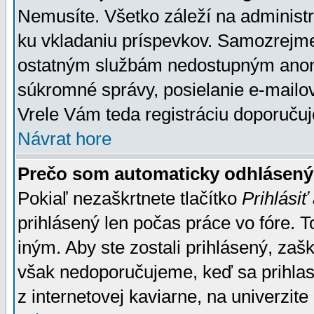
Nemusíte. Všetko záleží na administrá
ku vkladaniu príspevkov. Samozrejme
ostatným službám nedostupným anon
súkromné správy, posielanie e-mailov
Vrele Vám teda registráciu doporučuj
Návrat hore
Prečo som automaticky odhlásen
Pokiaľ nezaškrtnete tlačítko
Prihlásiť
prihlásený len počas práce vo fóre. 
iným. Aby ste zostali prihlásený, zaškr
však nedoporučujeme, keď sa prihlasuj
z internetovej kaviarne, na univerzite 