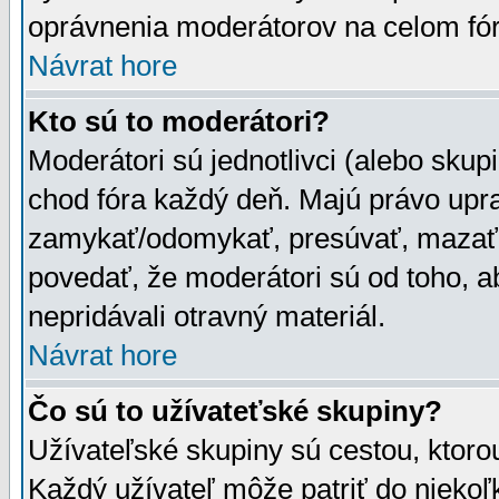
oprávnenia moderátorov na celom fór
Návrat hore
Kto sú to moderátori?
Moderátori sú jednotlivci (alebo skupi
chod fóra každý deň. Majú právo upr
zamykať/odomykať, presúvať, mazať a
povedať, že moderátori sú od toho, a
nepridávali otravný materiál.
Návrat hore
Čo sú to užívateťské skupiny?
Užívateľské skupiny sú cestou, ktoro
Každý užívateľ môže patriť do nieko