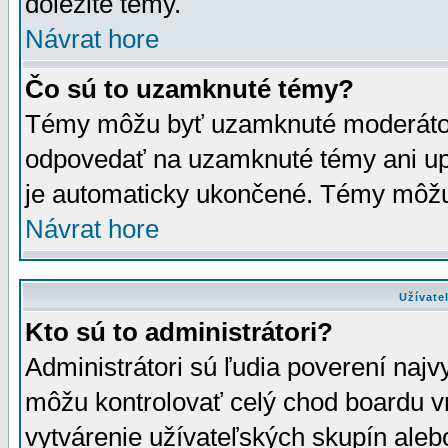
dôležité témy.
Návrat hore
Čo sú to uzamknuté témy?
Témy môžu byť uzamknuté moderáto
odpovedať na uzamknuté témy ani up
je automaticky ukončené. Témy môžu
Návrat hore
Užívate
Kto sú to administrátori?
Administrátori sú ľudia poverení najv
môžu kontrolovať celý chod boardu v
vytvárenie užívateľských skupín aleb