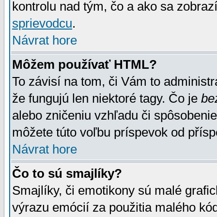
kontrolu nad tým, čo a ako sa zobrazí
sprievodcu
.
Návrat hore
Môžem používať HTML?
To závisí na tom, či Vám to administrá
že fungujú len niektoré tagy. Čo je
be
alebo zničeniu vzhľadu či spôsobeni
môžete túto voľbu príspevok od přís
Návrat hore
Čo to sú smajlíky?
Smajlíky, či emotikony sú malé grafic
výrazu emócií za použitia malého kód