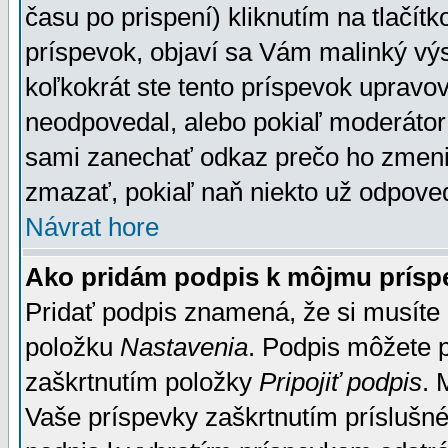
času po prispení) kliknutím na tlačít
príspevok, objaví sa Vám malinký výs
koľkokrát ste tento príspevok upravova
neodpovedal, alebo pokiaľ moderátor č
sami zanechať odkaz prečo ho zmenil
zmazať, pokiaľ naň niekto už odpoved
Návrat hore
Ako pridám podpis k môjmu prísp
Pridať podpis znamená, že si musíte n
položku
Nastavenia
. Podpis môžete 
zaškrtnutím položky
Pripojiť podpis
. 
Vaše príspevky zaškrtnutím príslušné