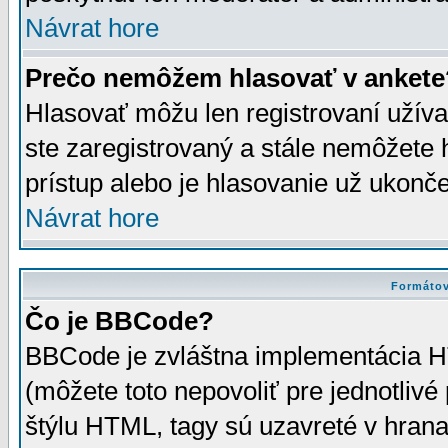
Návrat hore
Prečo nemôžem hlasovať v ankete
Hlasovať môžu len registrovaní užívat
ste zaregistrovaný a stále nemôžet
prístup alebo je hlasovanie už ukonč
Návrat hore
Formátov
Čo je BBCode?
BBCode je zvláštna implementácia HT
(môžete toto nepovoliť pre jednotli
štýlu HTML, tagy sú uzavreté v hrana