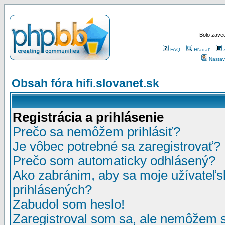
Bolo zaved
FAQ
Hľadať
Nastav
Obsah fóra hifi.slovanet.sk
Registrácia a prihlásenie
Prečo sa nemôžem prihlásiť?
Je vôbec potrebné sa zaregistrovať?
Prečo som automaticky odhlásený?
Ako zabránim, aby sa moje užívateľ
prihlásených?
Zabudol som heslo!
Zaregistroval som sa, ale nemôžem sa