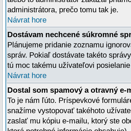
administrátora, prečo tomu tak je.
Návrat hore
Dostávam nechcené súkromné spr
Plánujeme pridanie zoznamu ignorov
správ. Pokiaľ dostávate takéto správy
tú moc takému užívateľovi posielanie
Návrat hore
Dostal som spamový a otravný e-ma
To je nám ľúto. Príspevkové formulá
snažíme vystopovať takéhoto užívateľ
zaslať mu kópiu e-mailu, ktorý ste obdr