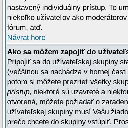
nastavený individuálny prístup. To u
niekoľko užívateľov ako moderátorov 
fórum, atď.
Návrat hore
Ako sa môžem zapojiť do užívateľ
Pripojiť sa do užívateľskej skupiny s
(večšinou sa nachádza v hornej časti 
potom si môžete prezrieť všetky sku
prístup
, niektoré sú uzavreté a niekt
otvorená, môžete požiadať o zaradeni
užívateľskej skupiny musí Vašu žiado
prečo chcete do skupiny vstúpiť. Pro