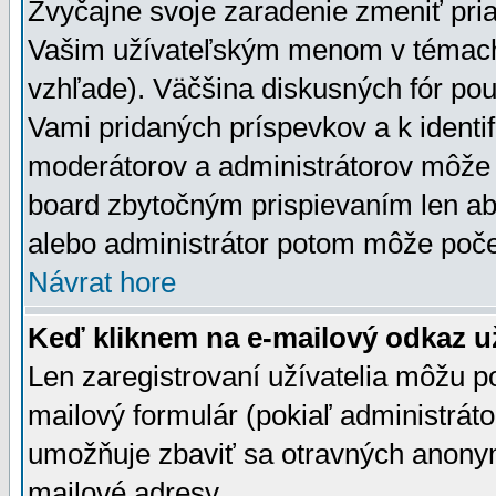
Zvyčajne svoje zaradenie zmeniť pr
Vašim užívateľským menom v témach 
vzhľade). Väčšina diskusných fór pou
Vami pridaných príspevkov a k identif
moderátorov a administrátorov môže 
board zbytočným prispievaním len aby
alebo administrátor potom môže počet
Návrat hore
Keď kliknem na e-mailový odkaz už
Len zaregistrovaní užívatelia môžu p
mailový formulár (pokiaľ administráto
umožňuje zbaviť sa otravných anonym
mailové adresy.