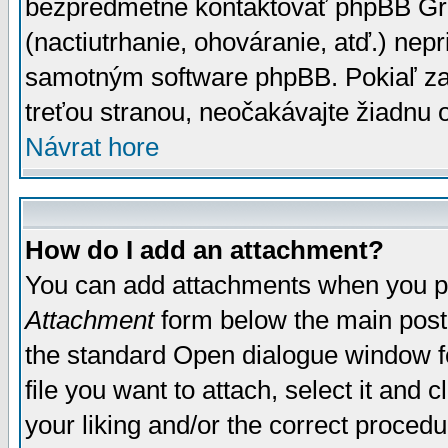
bezpredmetné kontaktovať phpBB Grou
(nactiutrhanie, ohováranie, atď.) ne
samotným software phpBB. Pokiaľ zaš
treťou stranou, neočakávajte žiadnu
Návrat hore
How do I add an attachment?
You can add attachments when you p
Attachment
form below the main post
the standard Open dialogue window fo
file you want to attach, select it and
your liking and/or the correct proced