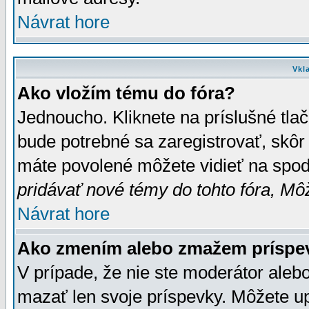
Návrat hore
Vkl
Ako vložím tému do fóra?
Jednoucho. Kliknete na príslušné tla
bude potrebné sa zaregistrovať, skôr 
máte povolené môžete vidieť na spodn
pridávať nové témy do tohto fóra, Môž
Návrat hore
Ako zmením alebo zmažem príspe
V prípade, že nie ste moderátor aleb
mazať len svoje príspevky. Môžete u