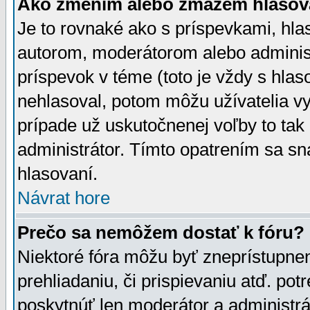
Ako zmením alebo zmažem hlasov
Je to rovnaké ako s príspevkami, h
autorom, moderátorom alebo administ
príspevok v téme (toto je vždy s hlas
nehlasoval, potom môžu užívatelia v
prípade už uskutočnenej voľby to tak
administrátor. Tímto opatrením sa sn
hlasovaní.
Návrat hore
Prečo sa nemôžem dostať k fóru?
Niektoré fóra môžu byť zneprístupnen
prehliadaniu, či prispievaniu atď. pot
poskytnúť len moderátor a administrát