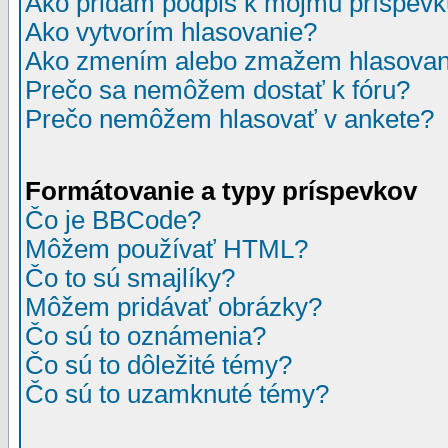
Ako pridám podpis k môjmu príspev
Ako vytvorím hlasovanie?
Ako zmením alebo zmažem hlasovan
Prečo sa nemôžem dostať k fóru?
Prečo nemôžem hlasovať v ankete?
Formátovanie a typy príspevkov
Čo je BBCode?
Môžem používať HTML?
Čo to sú smajlíky?
Môžem pridávať obrázky?
Čo sú to oznámenia?
Čo sú to dôležité témy?
Čo sú to uzamknuté témy?