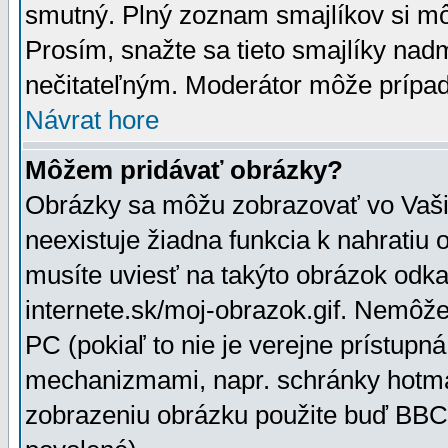
smutný. Plný zoznam smajlíkov si mô
Prosím, snažte sa tieto smajlíky nad
nečitateľným. Moderátor môže prípa
Návrat hore
Môžem pridávať obrázky?
Obrázky sa môžu zobrazovať vo Vaši
neexistuje žiadna funkcia k nahratiu
musíte uviesť na takýto obrázok odka
internete.sk/moj-obrazok.gif. Nemôž
PC (pokiaľ to nie je verejne prístupn
mechanizmami, napr. schránky hotmai
zobrazeniu obrázku použite buď BBCo