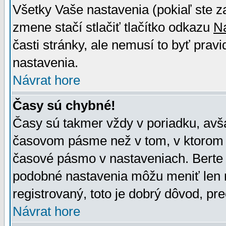
Všetky Vaše nastavenia (pokiaľ ste z
zmene stačí stlačiť tlačítko odkazu
N
časti stránky, ale nemusí to byť prav
nastavenia.
Návrat hore
Časy sú chybné!
Časy sú takmer vždy v poriadku, avša
časovom pásme než v tom, v ktorom s
časové pásmo v nastaveniach. Bert
podobné nastavenia môžu meniť len re
registrovaný, toto je dobrý dôvod, pre
Návrat hore