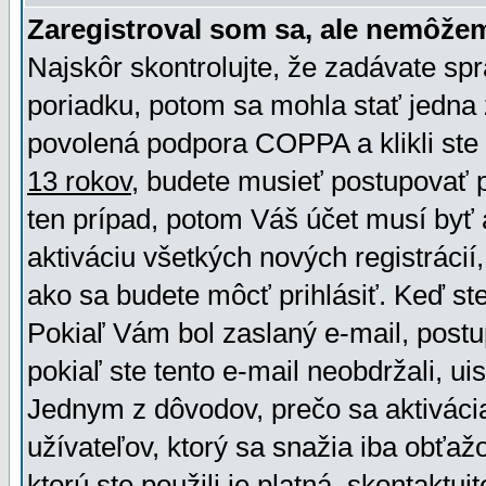
Zaregistroval som sa, ale nemôžem
Najskôr skontrolujte, že zadávate sp
poriadku, potom sa mohla stať jedna 
povolená podpora COPPA a klikli ste 
13 rokov
, budete musieť postupovať po
ten prípad, potom Váš účet musí byť 
aktiváciu všetkých nových registráci
ako sa budete môcť prihlásiť. Keď ste 
Pokiaľ Vám bol zaslaný e-mail, postu
pokiaľ ste tento e-mail neobdržali, ui
Jednym z dôvodov, prečo sa aktiváci
užívateľov, ktorý sa snažia iba obťažo
ktorú ste použili je platná, skontaktuj