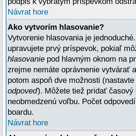
podpis k vybratým príspevkom odstrá
Návrat hore
Ako vytvorím hlasovanie?
Vytvorenie hlasovania je jednoduché.
upravujete prvý príspevok, pokiaľ môž
hlasovanie
pod hlavným oknom na prid
zrejme nemáte oprávnenie vytvárať an
potom aspoň dve možnosti (nastavte 
odpoveď
). Môžete tiež pridať časový
neobmedzenú voľbu. Počet odpovedí, 
boardu.
Návrat hore