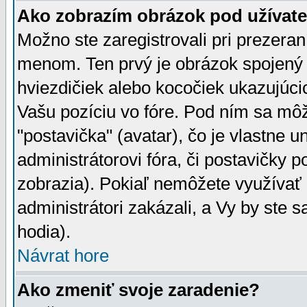
Ako zobrazím obrázok pod užíva
Možno ste zaregistrovali pri prezera
menom. Ten prvý je obrázok spojený 
hviezdičiek alebo kocočiek ukazujúcic
Vašu pozíciu vo fóre. Pod ním sa m
"postavička" (avatar), čo je vlastne 
administrátorovi fóra, či postavičky p
zobrazia). Pokiaľ nemôžete využívať 
administrátori zakázali, a Vy by ste 
hodia).
Návrat hore
Ako zmeniť svoje zaradenie?