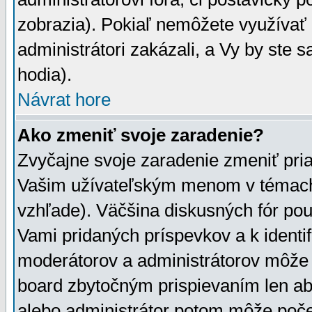
zobrazia). Pokiaľ nemôžete využívať 
administrátori zakázali, a Vy by ste 
hodia).
Návrat hore
Ako zmeniť svoje zaradenie?
Zvyčajne svoje zaradenie zmeniť pr
Vašim užívateľským menom v témach 
vzhľade). Väčšina diskusných fór pou
Vami pridaných príspevkov a k identif
moderátorov a administrátorov môže 
board zbytočným prispievaním len aby
alebo administrátor potom môže počet