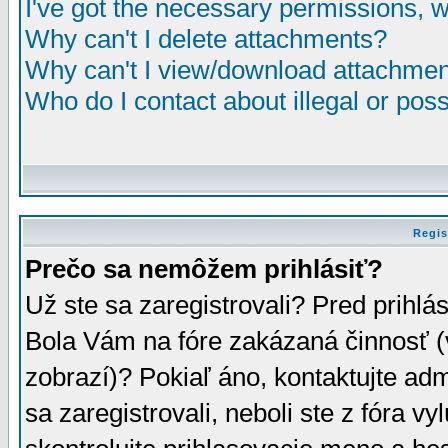
I've got the necessary permissions, 
Why can't I delete attachments?
Why can't I view/download attachme
Who do I contact about illegal or poss
Regis
Prečo sa nemôžem prihlásiť?
Už ste sa zaregistrovali? Pred prihlá
Bola Vám na fóre zakázaná činnosť (
zobrazí)? Pokiaľ áno, kontaktujte adm
sa zaregistrovali, neboli ste z fóra v