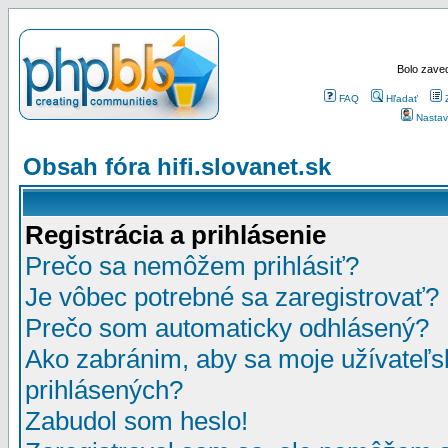
Bolo zaved
FAQ
Hľadať
Nastav
Obsah fóra hifi.slovanet.sk
Registrácia a prihlásenie
Prečo sa nemôžem prihlásiť?
Je vôbec potrebné sa zaregistrovať?
Prečo som automaticky odhlásený?
Ako zabránim, aby sa moje užívateľ
prihlásených?
Zabudol som heslo!