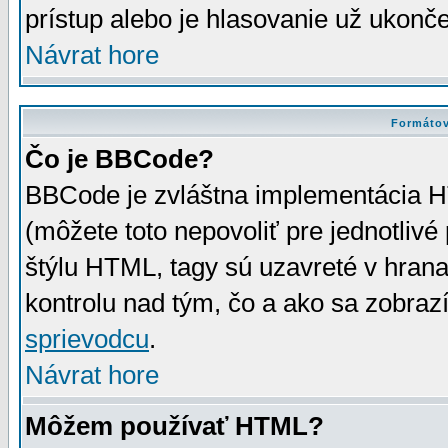
prístup alebo je hlasovanie už ukonč
Návrat hore
Formátov
Čo je BBCode?
BBCode je zvláštna implementácia HT
(môžete toto nepovoliť pre jednotli
štýlu HTML, tagy sú uzavreté v hrana
kontrolu nad tým, čo a ako sa zobrazí
sprievodcu
.
Návrat hore
Môžem používať HTML?