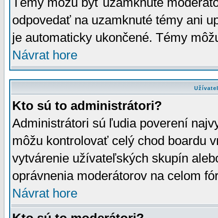
Témy môžu byť uzamknuté moderáto
odpovedať na uzamknuté témy ani up
je automaticky ukončené. Témy môžu
Návrat hore
Užívate
Kto sú to administrátori?
Administrátori sú ľudia poverení najv
môžu kontrolovať celý chod boardu v
vytvárenie užívateľských skupín aleb
oprávnenia moderátorov na celom fór
Návrat hore