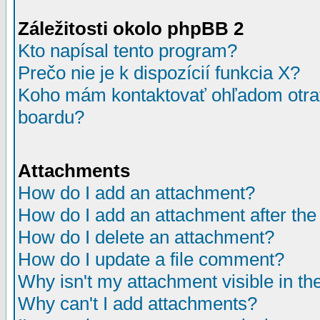
Záležitosti okolo phpBB 2
Kto napísal tento program?
Prečo nie je k dispozícií funkcia X?
Koho mám kontaktovať ohľadom otrav
boardu?
Attachments
How do I add an attachment?
How do I add an attachment after the i
How do I delete an attachment?
How do I update a file comment?
Why isn't my attachment visible in th
Why can't I add attachments?