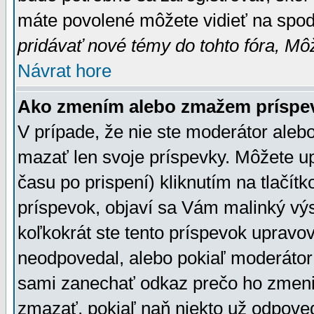
máte povolené môžete vidieť na spodn
pridávať nové témy do tohto fóra, Môž
Návrat hore
Ako zmením alebo zmažem príspe
V prípade, že nie ste moderátor aleb
mazať len svoje príspevky. Môžete u
času po prispení) kliknutím na tlačít
príspevok, objaví sa Vám malinký výs
koľkokrát ste tento príspevok upravova
neodpovedal, alebo pokiaľ moderátor č
sami zanechať odkaz prečo ho zmenil
zmazať, pokiaľ naň niekto už odpoved