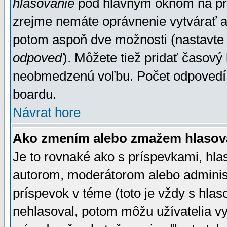
hlasovanie
pod hlavným oknom na prid
zrejme nemáte oprávnenie vytvárať an
potom aspoň dve možnosti (nastavte 
odpoveď
). Môžete tiež pridať časový
neobmedzenú voľbu. Počet odpovedí, 
boardu.
Návrat hore
Ako zmením alebo zmažem hlasov
Je to rovnaké ako s príspevkami, h
autorom, moderátorom alebo administ
príspevok v téme (toto je vždy s hlas
nehlasoval, potom môžu užívatelia v