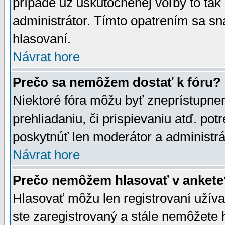
prípade už uskutočnenej voľby to tak
administrátor. Tímto opatrením sa sn
hlasovaní.
Návrat hore
Prečo sa nemôžem dostať k fóru?
Niektoré fóra môžu byť zneprístupnen
prehliadaniu, či prispievaniu atď. pot
poskytnúť len moderátor a administrát
Návrat hore
Prečo nemôžem hlasovať v ankete
Hlasovať môžu len registrovaní užívat
ste zaregistrovaný a stále nemôžet