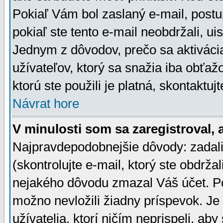
Pokiaľ Vám bol zaslaný e-mail, postu
pokiaľ ste tento e-mail neobdržali, ui
Jednym z dôvodov, prečo sa aktiváci
užívateľov, ktorý sa snažia iba obťažo
ktorú ste použili je platná, skontaktuj
Návrat hore
V minulosti som sa zaregistroval, 
Najpravdepodobnejšie dôvody: zadali
(skontrolujte e-mail, ktorý ste obdržali
nejakého dôvodu zmazal Váš účet. Pok
možno nevložili žiadny príspevok. Je 
užívatelia, ktorí ničím neprispeli, a