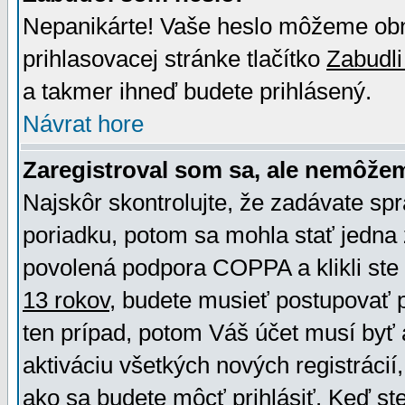
Nepanikárte! Vaše heslo môžeme obno
prihlasovacej stránke tlačítko
Zabudli
a takmer ihneď budete prihlásený.
Návrat hore
Zaregistroval som sa, ale nemôžem
Najskôr skontrolujte, že zadávate sp
poriadku, potom sa mohla stať jedna 
povolená podpora COPPA a klikli ste 
13 rokov
, budete musieť postupovať po
ten prípad, potom Váš účet musí byť 
aktiváciu všetkých nových registráci
ako sa budete môcť prihlásiť. Keď ste 