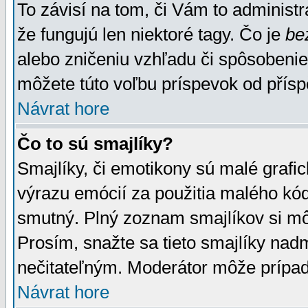
To závisí na tom, či Vám to administrá
že fungujú len niektoré tagy. Čo je
be
alebo zničeniu vzhľadu či spôsobeni
môžete túto voľbu príspevok od přís
Návrat hore
Čo to sú smajlíky?
Smajlíky, či emotikony sú malé grafic
výrazu emócií za použitia malého kód
smutný. Plný zoznam smajlíkov si mô
Prosím, snažte sa tieto smajlíky nad
nečitateľným. Moderátor môže prípa
Návrat hore