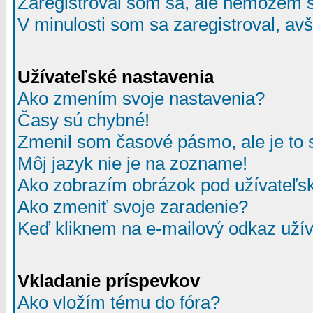
Zaregistroval som sa, ale nemôžem sa
V minulosti som sa zaregistroval, av
Užívateľské nastavenia
Ako zmením svoje nastavenia?
Časy sú chybné!
Zmenil som časové pásmo, ale je to 
Môj jazyk nie je na zozname!
Ako zobrazím obrázok pod užívate
Ako zmeniť svoje zaradenie?
Keď kliknem na e-mailový odkaz užív
Vkladanie príspevkov
Ako vložím tému do fóra?