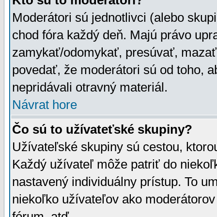
Kto sú to moderátori?
Moderátori sú jednotlivci (alebo skupi
chod fóra každý deň. Majú právo upr
zamykať/odomykať, presúvať, mazať a
povedať, že moderátori sú od toho, a
nepridávali otravný materiál.
Návrat hore
Čo sú to užívateťské skupiny?
Užívateľské skupiny sú cestou, ktoro
Každý užívateľ môže patriť do nieko
nastavený individuálny prístup. To u
niekoľko užívateľov ako moderátorov 
fórum, atď.