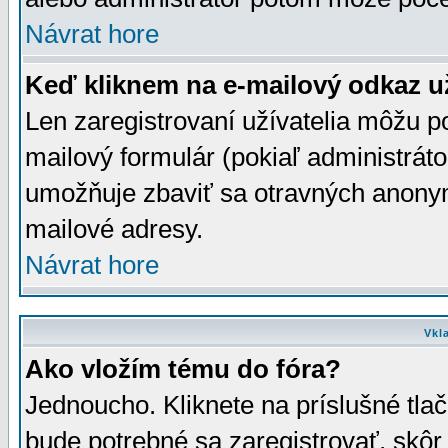
Návrat hore
Keď kliknem na e-mailový odkaz už
Len zaregistrovaní užívatelia môžu p
mailový formulár (pokiaľ administráto
umožňuje zbaviť sa otravných anonym
mailové adresy.
Návrat hore
Vkl
Ako vložím tému do fóra?
Jednoucho. Kliknete na príslušné tla
bude potrebné sa zaregistrovať, skôr 