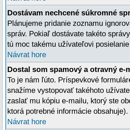
Dostávam nechcené súkromné spr
Plánujeme pridanie zoznamu ignorov
správ. Pokiaľ dostávate takéto správy
tú moc takému užívateľovi posielanie
Návrat hore
Dostal som spamový a otravný e-ma
To je nám ľúto. Príspevkové formulá
snažíme vystopovať takéhoto užívateľ
zaslať mu kópiu e-mailu, ktorý ste obdr
ktorá potrebné informácie obsahuje)
Návrat hore