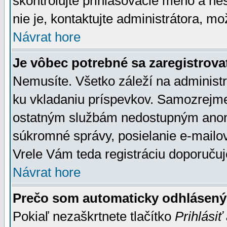
skontrolujte prihlasovacie meno a he
nie je, kontaktujte administrátora, 
Návrat hore
Je vôbec potrebné sa zaregistrova
Nemusíte. Všetko záleží na administrá
ku vkladaniu príspevkov. Samozrejme
ostatným službám nedostupným anon
súkromné správy, posielanie e-mailov
Vrele Vám teda registráciu doporučuj
Návrat hore
Prečo som automaticky odhlásen
Pokiaľ nezaškrtnete tlačítko
Prihlásiť