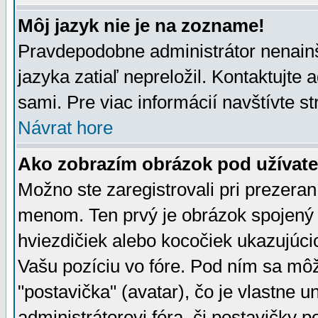
Môj jazyk nie je na zozname!
Pravdepodobne administrátor nenainšt
jazyka zatiaľ nepreložil. Kontaktujte 
sami. Pre viac informácií navštívte s
Návrat hore
Ako zobrazím obrázok pod užíva
Možno ste zaregistrovali pri prezera
menom. Ten prvý je obrázok spojený 
hviezdičiek alebo kocočiek ukazujúcic
Vašu pozíciu vo fóre. Pod ním sa m
"postavička" (avatar), čo je vlastne 
administrátorovi fóra, či postavičky p