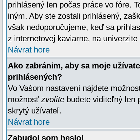
prihlásený len počas práce vo fóre. 
iným. Aby ste zostali prihlásený, zaškr
však nedoporučujeme, keď sa prihlasuj
z internetovej kaviarne, na univerzite 
Návrat hore
Ako zabránim, aby sa moje užívat
prihlásených?
Vo Vašom nastavení nájdete možno
možnosť
zvolíte
budete viditeľný len 
skrytý užívateľ.
Návrat hore
Zabudol som heslo!