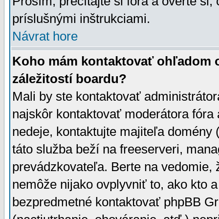
Prosím, prečítajte si fóra a overte si,
príslušnými inštrukciami.
Návrat hore
Koho mám kontaktovať ohľadom ot
záležitostí boardu?
Mali by ste kontaktovať administrátor
najskôr kontaktovať moderátora fóra a
nedeje, kontaktujte majiteľa domény 
táto služba beží na freeserveri, man
prevádzkovateľa. Berte na vedomie
nemôže nijako ovplyvniť to, ako kto 
bezpredmetné kontaktovať phpBB Grou