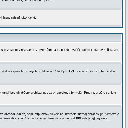
a administrátor, takže kontaktujte ich.
je hlasovanie už ukončené.
 sú uzavreté v hranatých zátvorkách [ a ] a ponúka väčšiu kontrolu nad tým, čo a ako
vzhľadu či spôsobenie iných problémov. Pokiaľ je HTML povolené, môžete túto voľbu
m smajlíkov si môžete prohliadnuť cez príspevkový formulár. Prosím, snažte sa tieto
to obrázok odkaz, napr. http://www.niekde-na-internete.sk/moj-obrazok.gif. Nemôžete
slované odkazy, atď. K zobrazeniu obrázku použite buď BBCode [img] tag alebo