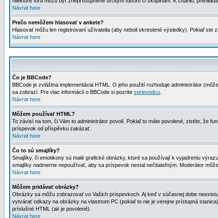
Niektoré fóra môžu byť zneprístupnené určitým ľuďom či skupinám. K čítaniu, prehliadani
Návrat hore
Prečo nemôžem hlasovať v ankete?
Hlasovať môžu len registrovaní užívatelia (aby neboli skreslené výsledky). Pokiaľ st
Návrat hore
Čo je BBCode?
BBCode je zvláštna implementácia HTML. O jeho použití rozhoduje administrátor (môžet
sa zobrazí. Pre viac informácií o BBCode si pozrite
sprievodcu
.
Návrat hore
Môžem používať HTML?
To závisí na tom, či Vám to administrátor povolí. Pokiaľ to máte povolené, zistíte, že fun
príspevok od příspěvku zakázať.
Návrat hore
Čo to sú smajlíky?
Smajlíky, či emotikony sú malé grafické obrázky, ktoré sa používají k vyjadreniu výra
smajlíky nadmerne nepoužívať, aby sa príspevok nestal nečitateľným. Moderátor môž
Návrat hore
Môžem pridávať obrázky?
Obrázky sa môžu zobrazovať vo Vašich príspevkoch. Aj keď v súčasnej dobe neexistuje
vytvárať odkazy na obrázky na vlastnom PC (pokiaľ to nie je verejne prístupná stani
príslušné HTML (ak je povolené).
Návrat hore