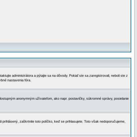
tujte administrátora a pýtajte sa na dôvody. Pokiaľ ste sa zaregistrovali, neboli ste z
ybné nastavenia fóra.
 nedostupným anonymným užívateľom, ako napr. postavičky, súkromné správy, posielanie
i prihlásený, zaškrtnite toto políčko, keď se prihlasujete. Toto však nedoporučujeme,