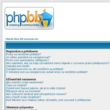
Obsah fóra hifi.slovanet.sk
Registrácia a prihlásenie
Prečo sa nemôžem prihlásiť?
Je vôbec potrebné sa zaregistrovať?
Prečo som automaticky odhlásený?
Ako zabránim, aby sa moje užívateľské meno objavilo v zozname práve prihlásených?
Zabudol som heslo!
Zaregistroval som sa, ale nemôžem sa prihlásiť!
V minulosti som sa zaregistroval, avšak teraz sa nemôžem prihlásiť!
Užívateľské nastavenia
Ako zmením svoje nastavenia?
Časy sú chybné!
Zmenil som časové pásmo, ale je to stále chybne!
Môj jazyk nie je na zozname!
Ako zobrazím obrázok pod užívateľským menom?
Ako zmeniť svoje zaradenie?
Keď kliknem na e-mailový odkaz užívateľa, som vyzvaný k prihláseniu!
Vkladanie príspevkov