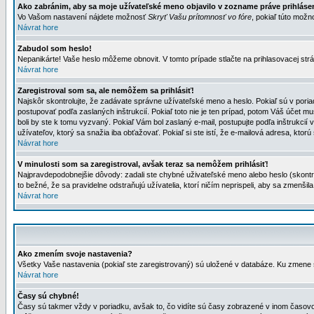
Ako zabránim, aby sa moje užívateľské meno objavilo v zozname práve prihlás
Vo Vašom nastavení nájdete možnosť
Skryť Vašu prítomnosť vo fóre
, pokiaľ túto mož
Návrat hore
Zabudol som heslo!
Nepanikárte! Vaše heslo môžeme obnovit. V tomto prípade stlačte na prihlasovacej strá
Návrat hore
Zaregistroval som sa, ale nemôžem sa prihlásiť!
Najskôr skontrolujte, že zadávate správne užívateľské meno a heslo. Pokiaľ sú v poria
postupovať podľa zaslaných inštrukcií. Pokiaľ toto nie je ten prípad, potom Váš účet mu
boli by ste k tomu vyzvaný. Pokiaľ Vám bol zaslaný e-mail, postupujte podľa inštrukcií
užívateľov, ktorý sa snažia iba obťažovať. Pokiaľ si ste istí, že e-mailová adresa, ktorú 
Návrat hore
V minulosti som sa zaregistroval, avšak teraz sa nemôžem prihlásiť!
Najpravdepodobnejšie dôvody: zadali ste chybné uživateľské meno alebo heslo (skontroluj
to bežné, že sa pravidelne odstraňujú užívatelia, ktorí ničím neprispeli, aby sa zmenši
Návrat hore
Ako zmením svoje nastavenia?
Všetky Vaše nastavenia (pokiaľ ste zaregistrovaný) sú uložené v databáze. Ku zmene s
Návrat hore
Časy sú chybné!
Časy sú takmer vždy v poriadku, avšak to, čo vidíte sú časy zobrazené v inom časo