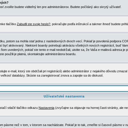
ených?
nosť
zvolíte
budete viditeľný len pre administrátorov. Budete počítáný ako skrytý užívateľ.
nke tlačítko
Zabudli ste svoje heslo?
, pokračujte podľa inštrukcií a takmer ihneď budete prih
dku, potom sa mohla stať jedna z nasledovných dvoch vecí. Pokiaľ je povolená podpora COPPA 
sí byť aktivovaný. Niektoré boardy potrebujú aktiváciu všetkých nových registrácií, buď Vami
 v ňom uvedených, pokiaľ ste tento e-mail neobdržali, uistite sa, že Vaša e-mailová adresa j
ste použili je platná, skontaktujte administrátora boardu.
te e-mail, ktorý ste obdržali pri registrácií) alebo administrátor z nejakého dôvodu zmazal 
la veľkosť databázy. Skúste sa zaregistrovať znova a zapojte sa do diskusií.
Užívateľské nastavenia
tačí stlačiť tlačítko odkazu
Nastavenia
(zvyčajne sa objavuje na hornej časti stránky, ale n
vom pásme než v tom, v ktorom sa nachádzate. Pokiaľ je to tak, zmeňte si časové pásmo v