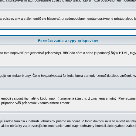
u, či prispievaniu atď. potrebujete zvláštnu autorizáciu, ktorú môže poskytnúť len moderátor 
e zaregistrovaný a stále nemôžete hlasovať, pravdepodobne nemáte oprávnený prístup alebo 
Formátovanie a typy príspevkov
e toto nepovoliť pre jednotlivé príspevky). BBCode sám o sebe je podobný štýlu HTML, tagy
gujú len niektoré tagy. Čo je
bezpečnostná
funkcia, ktorá zamedzí zneužitiu alebo zničeniu 
zu emócií za použitia malého kódu, napr. :) znamená šťastný, :( znamená smutný. Plný zozna
e prípadne Váš príspevok v tomto smere zmeniť.
 žiadna funkcia k nahratiu obrázkov priamo na board. Z tohto dôvodu musíte uviesť na taký
ca) alebo obrázky za preverujúcimi mechanizmami, napr. schránky hotmail alebo yahoo, zahe