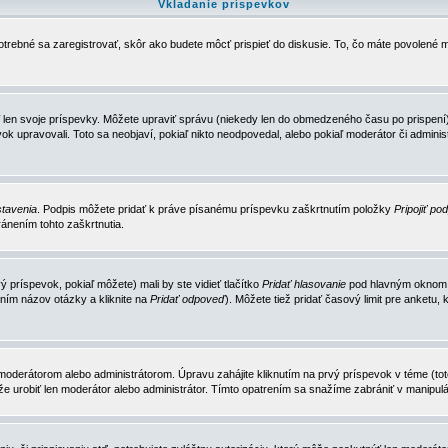
Vkladanie príspevkov
trebné sa zaregistrovať, skôr ako budete môcť prispieť do diskusie. To, čo máte povolené m
 len svoje príspevky. Môžete upraviť správu (niekedy len do obmedzeného času po prispení) 
k upravovali. Toto sa neobjaví, pokiaľ nikto neodpovedal, alebo pokiaľ moderátor či adminis
tavenia
. Podpis môžete pridať k práve písanému príspevku zaškrtnutím položky
Pripojiť po
ánením tohto zaškrtnutia.
 príspevok, pokiaľ môžete) mali by ste vidieť tlačítko
Pridať hlasovanie
pod hlavným oknom n
ním názov otázky a kliknite na
Pridať odpoveď
). Môžete tiež pridať časový limit pre anket
erátorom alebo administrátorom. Úpravu zahájite kliknutím na prvý príspevok v téme (toto 
e urobiť len moderátor alebo administrátor. Tímto opatrením sa snažíme zabrániť v manipulá