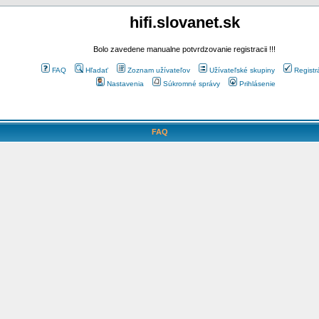
hifi.slovanet.sk
Bolo zavedene manualne potvrdzovanie registracii !!!
FAQ
Hľadať
Zoznam užívateľov
Užívateľské skupiny
Registr
Nastavenia
Súkromné správy
Prihlásenie
FAQ