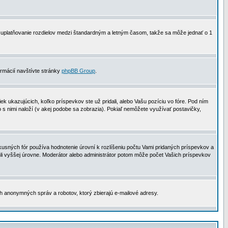
 na uplatňovanie rozdielov medzi štandardným a letným časom, takže sa môže jednať o 1
formácií navštívte stránky
phpBB Group
.
 ukazujúcich, koľko príspevkov ste už pridali, alebo Vašu pozíciu vo fóre. Pod ním
o s nimi naloží (v akej podobe sa zobrazia). Pokiaľ nemôžete využívať postavičky,
usných fór používa hodnotenie úrovní k rozlíšeniu počtu Vami pridaných príspevkov a
ahli vyššej úrovne. Moderátor alebo administrátor potom môže počet Vašich príspevkov
ch anonymných správ a robotov, ktorý zbierajú e-mailové adresy.