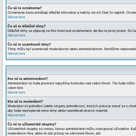
Čo sú to oznámenia?
Oznámenia často prinášajú dôležité informácie a mali by ste ich čítať čo najskôr. Ozná
Návrat hore
Čo sú to dôležité témy?
Dôležité témy sa objavujú na fóre hned pod oznámeniami, ale iba na prvej strane. Sú čas
Návrat hore
Čo sú to uzamknuté témy?
Témy môžu byť uzamknuté moderátorom alebo administrátorom. Nemôžete odpovedať n
Návrat hore
Kto sú to administrátori?
Administrátori sú ľudia poverení najvyššou kontrolou nad celým fórom. Títo ľudia môž
celom fóre.
Návrat hore
Kto sú to moderátori?
Moderátori sú jednotlivci (alebo skupiny jednotlivcov), ktorých práca je starať sa o
aby ľudia neprispievali
mimo témy
alebo nepridávali otravný materiál.
Návrat hore
Čo sú to užívateťské skupiny?
Užívateľské skupiny sú cestou, ktorou administrátori môžu zoskupovať užívateľov. Kaž
moderátorov fóra, alebo im dať prístup na súkromné fórum, atď.