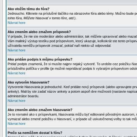
Ako vložím tému do fóra?
Jednoucho. Kliknete na príslušné tlačítko na obrazovke fóra alebo témy. Možno bude po
tohto fóra, Môžete hlasovať v tomto fóre, atd.
).
Návrat hore
Ako zmením alebo zmažem príspevok?
V prípade, že nie ste moderátor alebo administrátor, tak môžete upravovať alebo mazať
Vám malinký výstup textíku pod príspevkom, ktorý ukazuje, koľkokrát ste tento príspevo
užívatelia nemôžu príspevok zmazať, pokiaľ naň niekto už odpovedal.
Návrat hore
Ako pridám podpis k môjmu príspevku?
Pridať podpis znamená, že si musíte najprv nejaký vytvoriť. To urobíte cez položku
Nas
príslušného políčka v profile (je možné nepridávať podpis k vybratým príspevkom odstr
Návrat hore
Ako vytvorím hlasovanie?
Vytvorenie hlasovania je jednoduché. Keď pridáte nový príspevok (alebo upravujete prvý
ankety). Mali by ste zadať názov ankety a potom aspoň dve možnosti (nastavte napísa
administrátor boardu.
Návrat hore
Ako zmením alebo zmažem hlasovanie?
Je to rovnaké ako s príspevkami, hlasovania môžu byť editované pôvodným autorom, mod
vymazať alebo zmeniť položku v hlasovaní, v prípade už uskutočnenej voľby to tak môž
Návrat hore
Prečo sa nemôžem dostať k fóru?