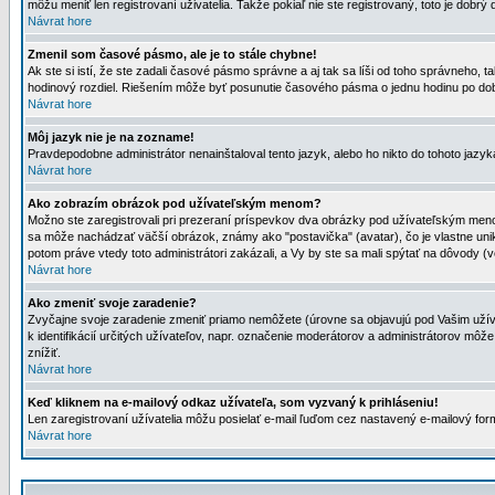
môžu meniť len registrovaní uživatelia. Takže pokiaľ nie ste registrovaný, toto je dobrý 
Návrat hore
Zmenil som časové pásmo, ale je to stále chybne!
Ak ste si istí, že ste zadali časové pásmo správne a aj tak sa líši od toho správneho
hodinový rozdiel. Riešením môže byť posunutie časového pásma o jednu hodinu po dob
Návrat hore
Môj jazyk nie je na zozname!
Pravdepodobne administrátor nenainštaloval tento jazyk, alebo ho nikto do tohoto jazyka 
Návrat hore
Ako zobrazím obrázok pod užívateľským menom?
Možno ste zaregistrovali pri prezeraní príspevkov dva obrázky pod užívateľským menom
sa môže nachádzať väčší obrázok, známy ako "postavička" (avatar), čo je vlastne uniká
potom práve vtedy toto administrátori zakázali, a Vy by ste sa mali spýtať na dôvody (v
Návrat hore
Ako zmeniť svoje zaradenie?
Zvyčajne svoje zaradenie zmeniť priamo nemôžete (úrovne sa objavujú pod Vašim užív
k identifikácií určitých užívateľov, napr. označenie moderátorov a administrátorov m
znížiť.
Návrat hore
Keď kliknem na e-mailový odkaz užívateľa, som vyzvaný k prihláseniu!
Len zaregistrovaní užívatelia môžu posielať e-mail ľuďom cez nastavený e-mailový form
Návrat hore