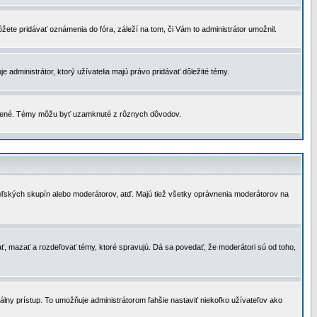
žete pridávať oznámenia do fóra, záleží na tom, či Vám to administrátor umožnil.
 administrátor, ktorý užívatelia majú právo pridávať dôležité témy.
čené. Témy môžu byť uzamknuté z rôznych dôvodov.
teľských skupín alebo moderátorov, atď. Majú tiež všetky oprávnenia moderátorov na
ť, mazať a rozdeľovať témy, ktoré spravujú. Dá sa povedať, že moderátori sú od toho,
lny prístup. To umožňuje administrátorom ľahšie nastaviť niekoľko užívateľov ako