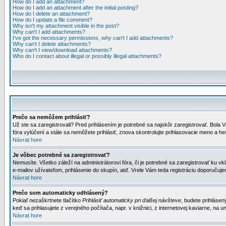
How do I add an attachment?
How do I add an attachment after the initial posting?
How do I delete an attachment?
How do I update a file comment?
Why isn't my attachment visible in the post?
Why can't I add attachments?
I've got the necessary permissions, why can't I add attachments?
Why can't I delete attachments?
Why can't I view/download attachments?
Who do I contact about illegal or possibly illegal attachments?
Prečo sa nemôžem prihlásiť?
Už ste sa zaregistrovali? Pred prihlásením je potrebné sa najskôr zaregistrovať. Bola V
fóra vylúčení a stále sa nemôžete prihlásiť, znova skontrolujte prihlasovacie meno a h
Návrat hore
Je vôbec potrebné sa zaregistrovať?
Nemusíte. Všetko záleží na administrátorovi fóra, či je potrebné sa zaregistrovať k
e-mailov užívateľom, prihlásenie do skupín, atď. Vrele Vám teda registráciu doporučujem
Návrat hore
Prečo som automaticky odhlásený?
Pokiaľ nezaškrtnete tlačítko
Prihlásiť automaticky pri ďalšej návšteve
, budete prihlásen
keď sa prihlasujete z verejného počítača, napr. v knižnici, z internetovej kaviarne, na un
Návrat hore