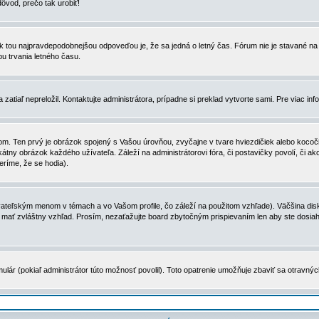
dôvod, prečo tak urobiť!
, tak tou najpravdepodobnejšou odpoveďou je, že sa jedná o letný čas. Fórum nie je stavané
u trvania letného času.
zatiaľ nepreložil. Kontaktujte administrátora, prípadne si preklad vytvorte sami. Pre viac in
. Ten prvý je obrázok spojený s Vašou úrovňou, zvyčajne v tvare hviezdičiek alebo kocočiek
tny obrázok každého užívateľa. Záleží na administrátorovi fóra, či postavičky povolí, či ak
eríme, že se hodia).
ateľským menom v témach a vo Vašom profile, čo záleží na použitom vzhľade). Väčšina disk
ôže mať zvláštny vzhľad. Prosím, nezaťažujte board zbytočným prispievaním len aby ste dosi
ulár (pokiaľ administrátor túto možnosť povolil). Toto opatrenie umožňuje zbaviť sa otravný