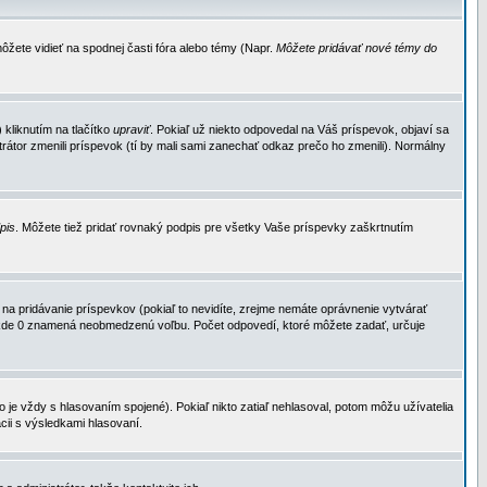
ôžete vidieť na spodnej časti fóra alebo témy (Napr.
Môžete pridávať nové témy do
kliknutím na tlačítko
upraviť
. Pokiaľ už niekto odpovedal na Váš príspevok, objaví sa
trátor zmenili príspevok (tí by mali sami zanechať odkaz prečo ho zmenili). Normálny
dpis
. Môžete tiež pridať rovnaký podpis pre všetky Vaše príspevky zaškrtnutím
a pridávanie príspevkov (pokiaľ to nevidíte, zrejme nemáte oprávnenie vytvárať
u, kde 0 znamená neobmedzenú voľbu. Počet odpovedí, ktoré môžete zadať, určuje
je vždy s hlasovaním spojené). Pokiaľ nikto zatiaľ nehlasoval, potom môžu užívatelia
cii s výsledkami hlasovaní.