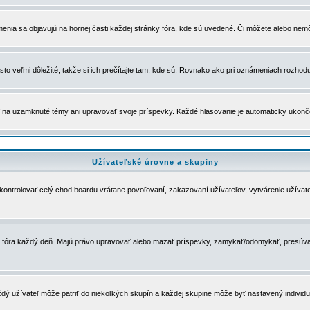
menia sa objavujú na hornej časti každej stránky fóra, kde sú uvedené. Či môžete alebo nemô
to veľmi dôležité, takže si ich prečítajte tam, kde sú. Rovnako ako pri oznámeniach rozhoduje
a uzamknuté témy ani upravovať svoje príspevky. Každé hlasovanie je automaticky ukon
Užívateľské úrovne a skupiny
u kontrolovať celý chod boardu vrátane povoľovaní, zakazovaní užívateľov, vytvárenie užíva
 chod fóra každý deň. Majú právo upravovať alebo mazať príspevky, zamykať/odomykať, presúva
dý užívateľ môže patriť do niekoľkých skupín a každej skupine môže byť nastavený individuá