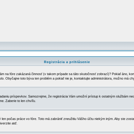
Registrácia a prihlásenie
ám na fóre zakázaná činnosť (v takom prípade sa táto skutočnosť zobrazí)? Pokiaľ áno, kontak
eslo. Obyčajne toto býva ten problém a pokiaľ nie je, kontaktujte administrátora, možno má ch
u vkladaniu príspevkov. Samozrejme, že registrácia Vám umožní prístup k ostatným službám
e. Zaberie to len chvíľu.
ý len počas práce vo fóre. Toto má zabrániť zneužitiu Vášho účtu niekým iným. Aby ste zostal
iverzite atď.