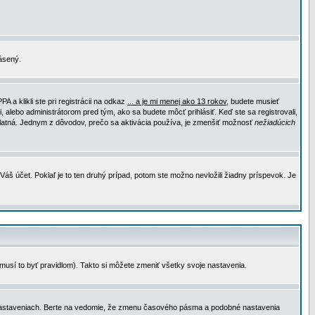
lásený.
a klikli ste pri registrácii na odkaz
... a je mi menej ako 13 rokov
, budete musieť
, alebo administrátorom pred tým, ako sa budete môcť prihlásiť. Keď ste sa registrovali,
e platná. Jednym z dôvodov, prečo sa aktivácia používa, je zmenšiť možnosť
nežiadúcich
Váš účet. Pokiaľ je to ten druhý prípad, potom ste možno nevložili žiadny príspevok. Je
emusí to byť pravidlom). Takto si môžete zmeniť všetky svoje nastavenia.
 nastaveniach. Berte na vedomie, že zmenu časového pásma a podobné nastavenia