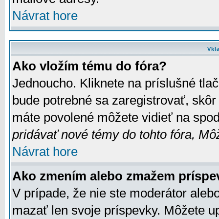
Návrat hore
Vkl
Ako vložím tému do fóra?
Jednoucho. Kliknete na príslušné tla
bude potrebné sa zaregistrovať, skôr 
máte povolené môžete vidieť na spodn
pridávať nové témy do tohto fóra, Môž
Návrat hore
Ako zmením alebo zmažem príspe
V prípade, že nie ste moderátor aleb
mazať len svoje príspevky. Môžete u