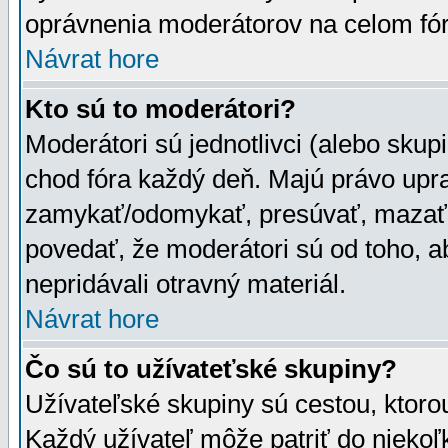
oprávnenia moderátorov na celom fór
Návrat hore
Kto sú to moderátori?
Moderátori sú jednotlivci (alebo skupi
chod fóra každý deň. Majú právo upr
zamykať/odomykať, presúvať, mazať a
povedať, že moderátori sú od toho, a
nepridávali otravný materiál.
Návrat hore
Čo sú to užívateťské skupiny?
Užívateľské skupiny sú cestou, ktoro
Každý užívateľ môže patriť do nieko