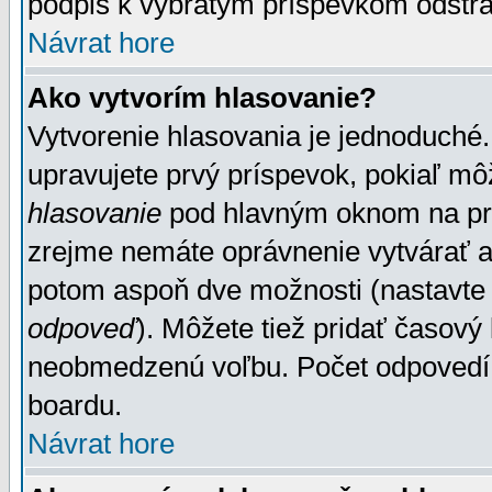
podpis k vybratým príspevkom odstrá
Návrat hore
Ako vytvorím hlasovanie?
Vytvorenie hlasovania je jednoduché.
upravujete prvý príspevok, pokiaľ môž
hlasovanie
pod hlavným oknom na prid
zrejme nemáte oprávnenie vytvárať an
potom aspoň dve možnosti (nastavte 
odpoveď
). Môžete tiež pridať časový
neobmedzenú voľbu. Počet odpovedí, 
boardu.
Návrat hore