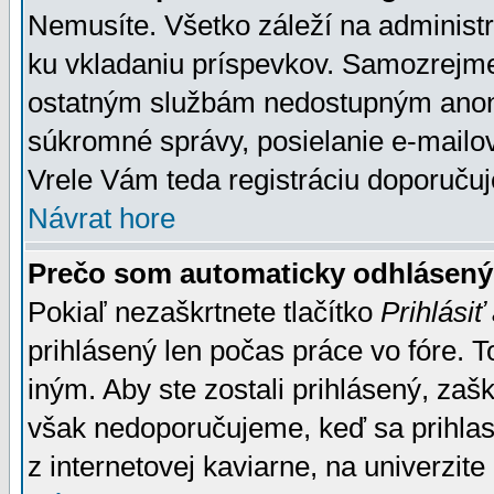
Nemusíte. Všetko záleží na administrá
ku vkladaniu príspevkov. Samozrejme
ostatným službám nedostupným anon
súkromné správy, posielanie e-mailov
Vrele Vám teda registráciu doporučuj
Návrat hore
Prečo som automaticky odhlásen
Pokiaľ nezaškrtnete tlačítko
Prihlásiť
prihlásený len počas práce vo fóre. 
iným. Aby ste zostali prihlásený, zaškr
však nedoporučujeme, keď sa prihlasuj
z internetovej kaviarne, na univerzite 