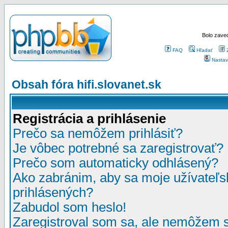
Bolo zaved
FAQ
Hľadať
Nastav
Obsah fóra hifi.slovanet.sk
Registrácia a prihlásenie
Prečo sa nemôžem prihlásiť?
Je vôbec potrebné sa zaregistrovať?
Prečo som automaticky odhlásený?
Ako zabránim, aby sa moje užívateľ
prihlásených?
Zabudol som heslo!
Zaregistroval som sa, ale nemôžem sa