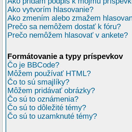
Ako pridám podpis k môjmu príspev
Ako vytvorím hlasovanie?
Ako zmením alebo zmažem hlasovan
Prečo sa nemôžem dostať k fóru?
Prečo nemôžem hlasovať v ankete?
Formátovanie a typy príspevkov
Čo je BBCode?
Môžem používať HTML?
Čo to sú smajlíky?
Môžem pridávať obrázky?
Čo sú to oznámenia?
Čo sú to dôležité témy?
Čo sú to uzamknuté témy?