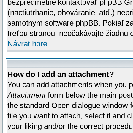
bezpredmetné kontaktovať phpBB Grou
(nactiutrhanie, ohováranie, atď.) ne
samotným software phpBB. Pokiaľ zaš
treťou stranou, neočakávajte žiadnu
Návrat hore
How do I add an attachment?
You can add attachments when you p
Attachment
form below the main post
the standard Open dialogue window fo
file you want to attach, select it and
your liking and/or the correct proced