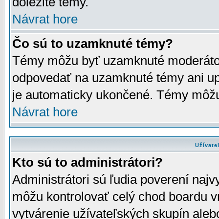
dôležité témy.
Návrat hore
Čo sú to uzamknuté témy?
Témy môžu byť uzamknuté moderáto
odpovedať na uzamknuté témy ani up
je automaticky ukončené. Témy môžu
Návrat hore
Užívate
Kto sú to administrátori?
Administrátori sú ľudia poverení najv
môžu kontrolovať celý chod boardu v
vytvárenie užívateľských skupín aleb