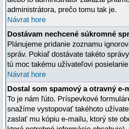
administrátora, prečo tomu tak je.
Návrat hore
Dostávam nechcené súkromné spr
Plánujeme pridanie zoznamu ignorov
správ. Pokiaľ dostávate takéto správy
tú moc takému užívateľovi posielanie
Návrat hore
Dostal som spamový a otravný e-ma
To je nám ľúto. Príspevkové formulá
snažíme vystopovať takéhoto užívateľ
zaslať mu kópiu e-mailu, ktorý ste obdr