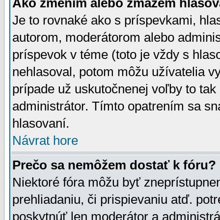
Ako zmením alebo zmažem hlasov
Je to rovnaké ako s príspevkami, h
autorom, moderátorom alebo administ
príspevok v téme (toto je vždy s hlas
nehlasoval, potom môžu užívatelia v
prípade už uskutočnenej voľby to tak
administrátor. Tímto opatrením sa sn
hlasovaní.
Návrat hore
Prečo sa nemôžem dostať k fóru?
Niektoré fóra môžu byť zneprístupnen
prehliadaniu, či prispievaniu atď. pot
poskytnúť len moderátor a administrát