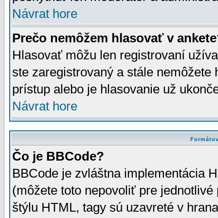
Návrat hore
Prečo nemôžem hlasovať v ankete
Hlasovať môžu len registrovaní užívat
ste zaregistrovaný a stále nemôžet
prístup alebo je hlasovanie už ukonč
Návrat hore
Formátov
Čo je BBCode?
BBCode je zvláštna implementácia HT
(môžete toto nepovoliť pre jednotli
štýlu HTML, tagy sú uzavreté v hrana