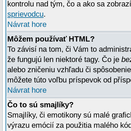
kontrolu nad tým, čo a ako sa zobrazí
sprievodcu
.
Návrat hore
Môžem používať HTML?
To závisí na tom, či Vám to administrá
že fungujú len niektoré tagy. Čo je
be
alebo zničeniu vzhľadu či spôsobeni
môžete túto voľbu príspevok od přís
Návrat hore
Čo to sú smajlíky?
Smajlíky, či emotikony sú malé grafic
výrazu emócií za použitia malého kód