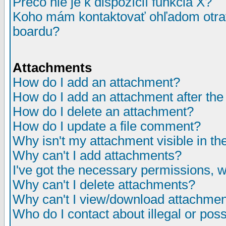
Prečo nie je k dispozícií funkcia X?
Koho mám kontaktovať ohľadom otrav
boardu?
Attachments
How do I add an attachment?
How do I add an attachment after the i
How do I delete an attachment?
How do I update a file comment?
Why isn't my attachment visible in th
Why can't I add attachments?
I've got the necessary permissions, 
Why can't I delete attachments?
Why can't I view/download attachme
Who do I contact about illegal or poss