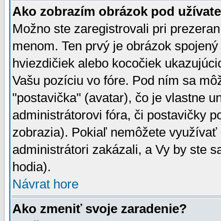
Ako zobrazím obrázok pod užíva
Možno ste zaregistrovali pri prezera
menom. Ten prvý je obrázok spojený 
hviezdičiek alebo kocočiek ukazujúcic
Vašu pozíciu vo fóre. Pod ním sa m
"postavička" (avatar), čo je vlastne 
administrátorovi fóra, či postavičky p
zobrazia). Pokiaľ nemôžete využívať 
administrátori zakázali, a Vy by ste 
hodia).
Návrat hore
Ako zmeniť svoje zaradenie?