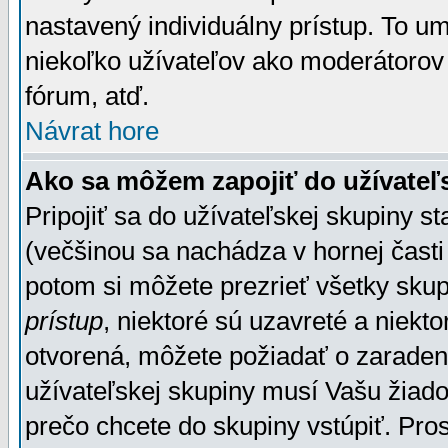
nastavený individuálny prístup. To u
niekoľko užívateľov ako moderátorov 
fórum, atď.
Návrat hore
Ako sa môžem zapojiť do užívateľ
Pripojiť sa do užívateľskej skupiny s
(večšinou sa nachádza v hornej časti 
potom si môžete prezrieť všetky sku
prístup
, niektoré sú uzavreté a niekt
otvorená, môžete požiadať o zaradeni
užívateľskej skupiny musí Vašu žiado
prečo chcete do skupiny vstúpiť. Pro