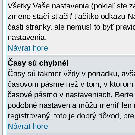
Všetky Vaše nastavenia (pokiaľ ste z
zmene stačí stlačiť tlačítko odkazu
N
časti stránky, ale nemusí to byť prav
nastavenia.
Návrat hore
Časy sú chybné!
Časy sú takmer vždy v poriadku, avša
časovom pásme než v tom, v ktorom s
časové pásmo v nastaveniach. Bert
podobné nastavenia môžu meniť len re
registrovaný, toto je dobrý dôvod, pre
Návrat hore