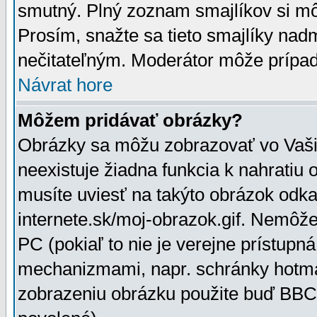
smutný. Plný zoznam smajlíkov si mô
Prosím, snažte sa tieto smajlíky nad
nečitateľným. Moderátor môže prípa
Návrat hore
Môžem pridávať obrázky?
Obrázky sa môžu zobrazovať vo Vaši
neexistuje žiadna funkcia k nahratiu
musíte uviesť na takýto obrázok odka
internete.sk/moj-obrazok.gif. Nemôž
PC (pokiaľ to nie je verejne prístupn
mechanizmami, napr. schránky hotmai
zobrazeniu obrázku použite buď BBCo