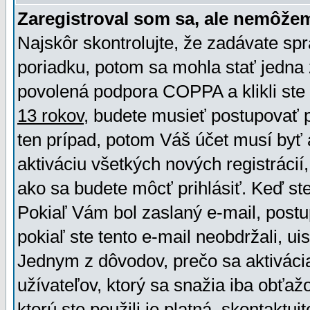
Zaregistroval som sa, ale nemôžem
Najskôr skontrolujte, že zadávate sp
poriadku, potom sa mohla stať jedna 
povolená podpora COPPA a klikli ste 
13 rokov
, budete musieť postupovať po
ten prípad, potom Váš účet musí byť 
aktiváciu všetkých nových registráci
ako sa budete môcť prihlásiť. Keď ste 
Pokiaľ Vám bol zaslaný e-mail, postu
pokiaľ ste tento e-mail neobdržali, ui
Jednym z dôvodov, prečo sa aktiváci
užívateľov, ktorý sa snažia iba obťažo
ktorú ste použili je platná, skontaktuj