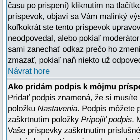
času po prispení) kliknutím na tlačít
príspevok, objaví sa Vám malinký výs
koľkokrát ste tento príspevok upravova
neodpovedal, alebo pokiaľ moderátor č
sami zanechať odkaz prečo ho zmenil
zmazať, pokiaľ naň niekto už odpoved
Návrat hore
Ako pridám podpis k môjmu prísp
Pridať podpis znamená, že si musíte n
položku
Nastavenia
. Podpis môžete 
zaškrtnutím položky
Pripojiť podpis
. 
Vaše príspevky zaškrtnutím príslušné