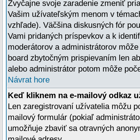
Zvyčajne svoje zaradenie zmeniť pr
Vašim užívateľským menom v témach 
vzhľade). Väčšina diskusných fór pou
Vami pridaných príspevkov a k identif
moderátorov a administrátorov môže 
board zbytočným prispievaním len aby
alebo administrátor potom môže počet
Návrat hore
Keď kliknem na e-mailový odkaz už
Len zaregistrovaní užívatelia môžu p
mailový formulár (pokiaľ administráto
umožňuje zbaviť sa otravných anonym
mailové adresy.