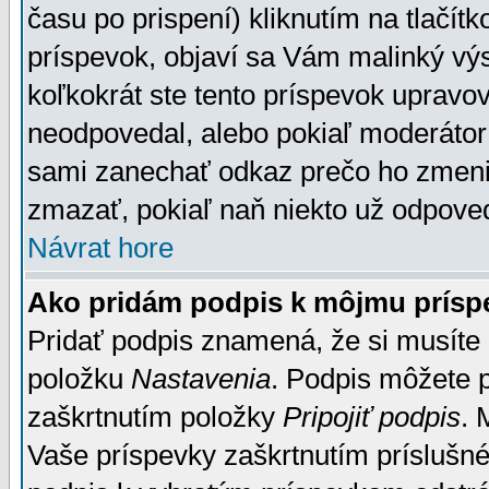
času po prispení) kliknutím na tlačít
príspevok, objaví sa Vám malinký výs
koľkokrát ste tento príspevok upravova
neodpovedal, alebo pokiaľ moderátor č
sami zanechať odkaz prečo ho zmenil
zmazať, pokiaľ naň niekto už odpoved
Návrat hore
Ako pridám podpis k môjmu prísp
Pridať podpis znamená, že si musíte n
položku
Nastavenia
. Podpis môžete 
zaškrtnutím položky
Pripojiť podpis
. 
Vaše príspevky zaškrtnutím príslušné