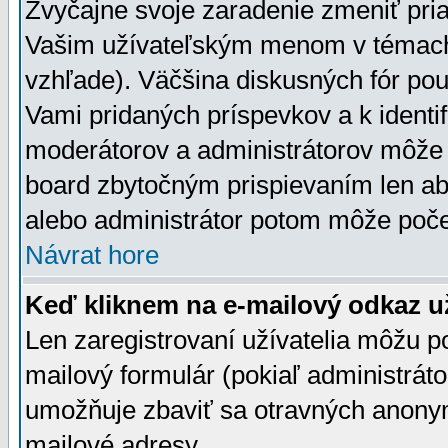
Zvyčajne svoje zaradenie zmeniť pr
Vašim užívateľským menom v témach 
vzhľade). Väčšina diskusných fór pou
Vami pridaných príspevkov a k identif
moderátorov a administrátorov môže 
board zbytočným prispievaním len aby
alebo administrátor potom môže počet
Návrat hore
Keď kliknem na e-mailový odkaz už
Len zaregistrovaní užívatelia môžu p
mailový formulár (pokiaľ administráto
umožňuje zbaviť sa otravných anonym
mailové adresy.