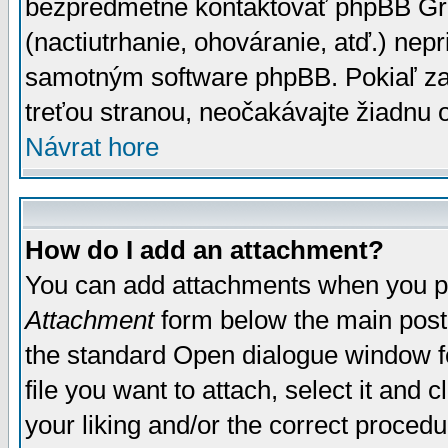
bezpredmetné kontaktovať phpBB Grou
(nactiutrhanie, ohováranie, atď.) ne
samotným software phpBB. Pokiaľ zaš
treťou stranou, neočakávajte žiadnu
Návrat hore
How do I add an attachment?
You can add attachments when you p
Attachment
form below the main post
the standard Open dialogue window fo
file you want to attach, select it and
your liking and/or the correct proced