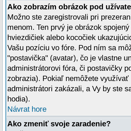
Ako zobrazím obrázok pod užíva
Možno ste zaregistrovali pri prezera
menom. Ten prvý je obrázok spojený 
hviezdičiek alebo kocočiek ukazujúcic
Vašu pozíciu vo fóre. Pod ním sa m
"postavička" (avatar), čo je vlastne 
administrátorovi fóra, či postavičky p
zobrazia). Pokiaľ nemôžete využívať 
administrátori zakázali, a Vy by ste 
hodia).
Návrat hore
Ako zmeniť svoje zaradenie?