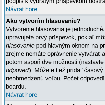
podpis k vybratým príspevkom odstrá
Návrat hore
Ako vytvorím hlasovanie?
Vytvorenie hlasovania je jednoduché.
upravujete prvý príspevok, pokiaľ môž
hlasovanie
pod hlavným oknom na prid
zrejme nemáte oprávnenie vytvárať an
potom aspoň dve možnosti (nastavte 
odpoveď
). Môžete tiež pridať časový
neobmedzenú voľbu. Počet odpovedí, 
boardu.
Návrat hore