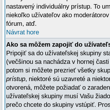
nastavený individuálny prístup. To u
niekoľko užívateľov ako moderátorov 
fórum, atď.
Návrat hore
Ako sa môžem zapojiť do užívateľ
Pripojiť sa do užívateľskej skupiny s
(večšinou sa nachádza v hornej časti 
potom si môžete prezrieť všetky sku
prístup
, niektoré sú uzavreté a niekt
otvorená, môžete požiadať o zaradeni
užívateľskej skupiny musí Vašu žiado
prečo chcete do skupiny vstúpiť. Pro