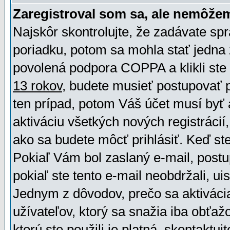
Zaregistroval som sa, ale nemôžem
Najskôr skontrolujte, že zadávate sp
poriadku, potom sa mohla stať jedna 
povolená podpora COPPA a klikli ste 
13 rokov
, budete musieť postupovať po
ten prípad, potom Váš účet musí byť 
aktiváciu všetkých nových registráci
ako sa budete môcť prihlásiť. Keď ste 
Pokiaľ Vám bol zaslaný e-mail, postu
pokiaľ ste tento e-mail neobdržali, ui
Jednym z dôvodov, prečo sa aktiváci
užívateľov, ktorý sa snažia iba obťažo
ktorú ste použili je platná, skontaktuj