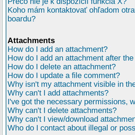
Prečo nie je k dispozícií funkcia X?
Koho mám kontaktovať ohľadom otrav
boardu?
Attachments
How do I add an attachment?
How do I add an attachment after the i
How do I delete an attachment?
How do I update a file comment?
Why isn't my attachment visible in th
Why can't I add attachments?
I've got the necessary permissions, 
Why can't I delete attachments?
Why can't I view/download attachme
Who do I contact about illegal or poss