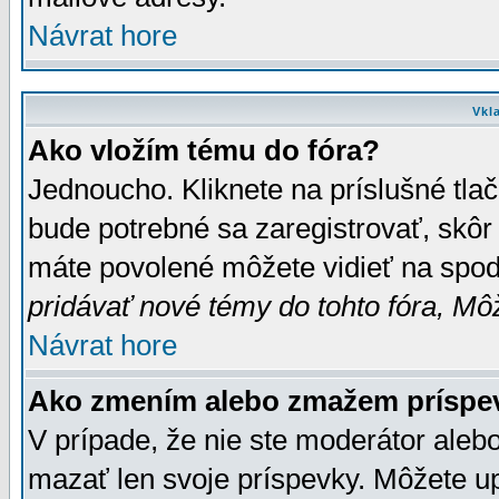
Návrat hore
Vkl
Ako vložím tému do fóra?
Jednoucho. Kliknete na príslušné tla
bude potrebné sa zaregistrovať, skôr 
máte povolené môžete vidieť na spodn
pridávať nové témy do tohto fóra, Môž
Návrat hore
Ako zmením alebo zmažem príspe
V prípade, že nie ste moderátor aleb
mazať len svoje príspevky. Môžete u