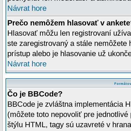
Návrat hore
Prečo nemôžem hlasovať v ankete
Hlasovať môžu len registrovaní užívat
ste zaregistrovaný a stále nemôžet
prístup alebo je hlasovanie už ukonč
Návrat hore
Formátov
Čo je BBCode?
BBCode je zvláštna implementácia HT
(môžete toto nepovoliť pre jednotli
štýlu HTML, tagy sú uzavreté v hrana