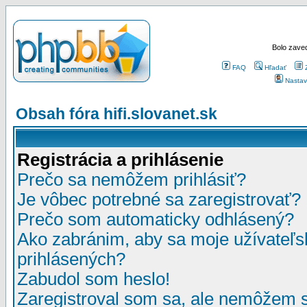
Bolo zaved
FAQ
Hľadať
Nastav
Obsah fóra hifi.slovanet.sk
Registrácia a prihlásenie
Prečo sa nemôžem prihlásiť?
Je vôbec potrebné sa zaregistrovať?
Prečo som automaticky odhlásený?
Ako zabránim, aby sa moje užívateľ
prihlásených?
Zabudol som heslo!
Zaregistroval som sa, ale nemôžem sa