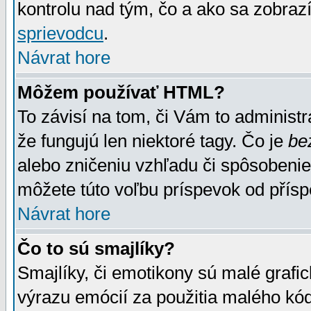
kontrolu nad tým, čo a ako sa zobrazí
sprievodcu
.
Návrat hore
Môžem používať HTML?
To závisí na tom, či Vám to administrá
že fungujú len niektoré tagy. Čo je
be
alebo zničeniu vzhľadu či spôsobeni
môžete túto voľbu príspevok od přís
Návrat hore
Čo to sú smajlíky?
Smajlíky, či emotikony sú malé grafic
výrazu emócií za použitia malého kód