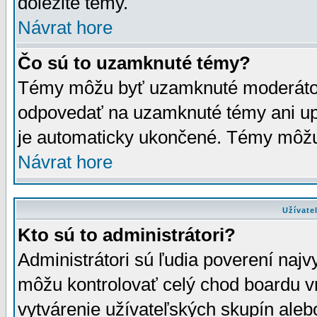
dôležité témy.
Návrat hore
Čo sú to uzamknuté témy?
Témy môžu byť uzamknuté moderáto
odpovedať na uzamknuté témy ani up
je automaticky ukončené. Témy môžu
Návrat hore
Užívate
Kto sú to administrátori?
Administrátori sú ľudia poverení najv
môžu kontrolovať celý chod boardu v
vytvárenie užívateľských skupín aleb