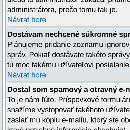
administrátora, prečo tomu tak je.
Návrat hore
Dostávam nechcené súkromné spr
Plánujeme pridanie zoznamu ignorov
správ. Pokiaľ dostávate takéto správy
tú moc takému užívateľovi posielanie
Návrat hore
Dostal som spamový a otravný e-ma
To je nám ľúto. Príspevkové formulá
snažíme vystopovať takéhoto užívateľ
zaslať mu kópiu e-mailu, ktorý ste obdr