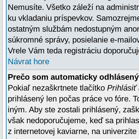
Nemusíte. Všetko záleží na administrá
ku vkladaniu príspevkov. Samozrejme
ostatným službám nedostupným anon
súkromné správy, posielanie e-mailov
Vrele Vám teda registráciu doporučuj
Návrat hore
Prečo som automaticky odhlásen
Pokiaľ nezaškrtnete tlačítko
Prihlásiť
prihlásený len počas práce vo fóre. 
iným. Aby ste zostali prihlásený, zaškr
však nedoporučujeme, keď sa prihlasuj
z internetovej kaviarne, na univerzite 