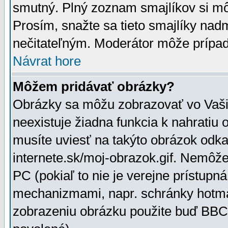
smutný. Plný zoznam smajlíkov si mô
Prosím, snažte sa tieto smajlíky nad
nečitateľným. Moderátor môže prípa
Návrat hore
Môžem pridávať obrázky?
Obrázky sa môžu zobrazovať vo Vaši
neexistuje žiadna funkcia k nahratiu
musíte uviesť na takýto obrázok odka
internete.sk/moj-obrazok.gif. Nemôž
PC (pokiaľ to nie je verejne prístupn
mechanizmami, napr. schránky hotmai
zobrazeniu obrázku použite buď BBCo