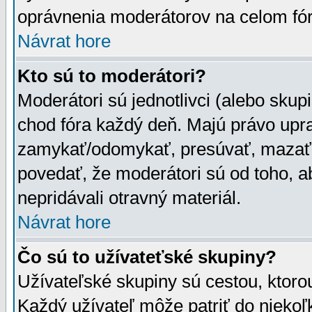
oprávnenia moderátorov na celom fór
Návrat hore
Kto sú to moderátori?
Moderátori sú jednotlivci (alebo skupi
chod fóra každý deň. Majú právo upr
zamykať/odomykať, presúvať, mazať a
povedať, že moderátori sú od toho, a
nepridávali otravný materiál.
Návrat hore
Čo sú to užívateťské skupiny?
Užívateľské skupiny sú cestou, ktoro
Každý užívateľ môže patriť do nieko