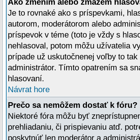
Ako zmením alebo zmažem hlasov
Je to rovnaké ako s príspevkami, h
autorom, moderátorom alebo administ
príspevok v téme (toto je vždy s hlas
nehlasoval, potom môžu užívatelia v
prípade už uskutočnenej voľby to tak
administrátor. Tímto opatrením sa sn
hlasovaní.
Návrat hore
Prečo sa nemôžem dostať k fóru?
Niektoré fóra môžu byť zneprístupnen
prehliadaniu, či prispievaniu atď. pot
poskytnúť len moderátor a administrát