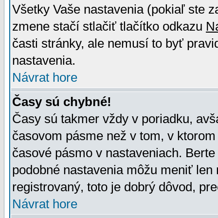
Všetky Vaše nastavenia (pokiaľ ste z
zmene stačí stlačiť tlačítko odkazu
N
časti stránky, ale nemusí to byť prav
nastavenia.
Návrat hore
Časy sú chybné!
Časy sú takmer vždy v poriadku, avša
časovom pásme než v tom, v ktorom s
časové pásmo v nastaveniach. Bert
podobné nastavenia môžu meniť len re
registrovaný, toto je dobrý dôvod, pre
Návrat hore