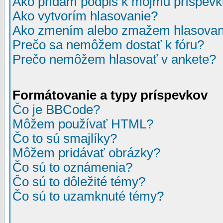
Ako pridám podpis k môjmu príspev
Ako vytvorím hlasovanie?
Ako zmením alebo zmažem hlasovan
Prečo sa nemôžem dostať k fóru?
Prečo nemôžem hlasovať v ankete?
Formátovanie a typy príspevkov
Čo je BBCode?
Môžem používať HTML?
Čo to sú smajlíky?
Môžem pridávať obrázky?
Čo sú to oznámenia?
Čo sú to dôležité témy?
Čo sú to uzamknuté témy?