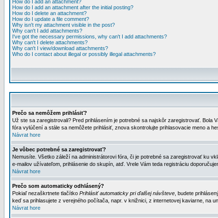
How do I add an attachment?
How do I add an attachment after the initial posting?
How do I delete an attachment?
How do I update a file comment?
Why isn't my attachment visible in the post?
Why can't I add attachments?
I've got the necessary permissions, why can't I add attachments?
Why can't I delete attachments?
Why can't I view/download attachments?
Who do I contact about illegal or possibly illegal attachments?
Prečo sa nemôžem prihlásiť?
Už ste sa zaregistrovali? Pred prihlásením je potrebné sa najskôr zaregistrovať. Bola V
fóra vylúčení a stále sa nemôžete prihlásiť, znova skontrolujte prihlasovacie meno a h
Návrat hore
Je vôbec potrebné sa zaregistrovať?
Nemusíte. Všetko záleží na administrátorovi fóra, či je potrebné sa zaregistrovať k
e-mailov užívateľom, prihlásenie do skupín, atď. Vrele Vám teda registráciu doporučujem
Návrat hore
Prečo som automaticky odhlásený?
Pokiaľ nezaškrtnete tlačítko
Prihlásiť automaticky pri ďalšej návšteve
, budete prihlásen
keď sa prihlasujete z verejného počítača, napr. v knižnici, z internetovej kaviarne, na un
Návrat hore