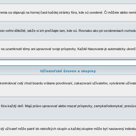
menia sa objavujú na hornej časti každej stránky fóra, kde sú uvedené. Či môžete alebo nemô
to veľmi dôležité, takže si ich prečítajte tam, kde sú. Rovnako ako pri oznámeniach rozhoduje
a uzamknuté témy ani upravovať svoje príspevky. Každé hlasovanie je automaticky ukon
Užívateľské úrovne a skupiny
u kontrolovať celý chod boardu vrátane povoľovaní, zakazovaní užívateľov, vytvárenie užíva
 chod fóra každý deň. Majú právo upravovať alebo mazať príspevky, zamykať/odomykať, presúva
dý užívateľ môže patriť do niekoľkých skupín a každej skupine môže byť nastavený individuá