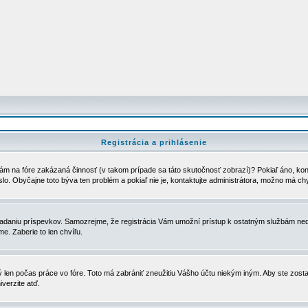
Registrácia a prihlásenie
ám na fóre zakázaná činnosť (v takom prípade sa táto skutočnosť zobrazí)? Pokiaľ áno, kontak
eslo. Obyčajne toto býva ten problém a pokiaľ nie je, kontaktujte administrátora, možno má ch
u vkladaniu príspevkov. Samozrejme, že registrácia Vám umožní prístup k ostatným službám
e. Zaberie to len chvíľu.
ý len počas práce vo fóre. Toto má zabrániť zneužitiu Vášho účtu niekým iným. Aby ste zostal
iverzite atď.