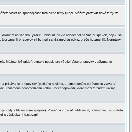
ôžete vidieť na spodnej časti fóra alebo témy (Napr.
Môžete pridávať nové témy do
kliknutím na tlačítko
upraviť
. Pokiaľ už niekto odpovedal na Váš príspevok, objaví sa
trátor zmenili príspevok (tí by mali sami zanechať odkaz prečo ho zmenili). Normálny
dpis
. Môžete tiež pridať rovnaký podpis pre všetky Vaše príspevky zaškrtnutím
a pridávanie príspevkov (pokiaľ to nevidíte, zrejme nemáte oprávnenie vytvárať
u, kde 0 znamená neobmedzenú voľbu. Počet odpovedí, ktoré môžete zadať, určuje
je vždy s hlasovaním spojené). Pokiaľ nikto zatiaľ nehlasoval, potom môžu užívatelia
cii s výsledkami hlasovaní.