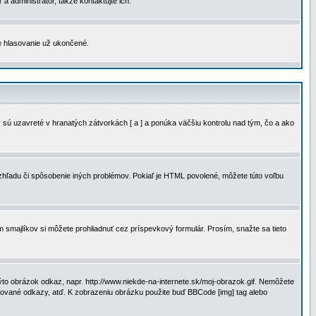
a administrátor, takže kontaktujte ich.
je hlasovanie už ukončené.
 sú uzavreté v hranatých zátvorkách [ a ] a ponúka väčšiu kontrolu nad tým, čo a ako
vzhľadu či spôsobenie iných problémov. Pokiaľ je HTML povolené, môžete túto voľbu
m smajlíkov si môžete prohliadnuť cez príspevkový formulár. Prosím, snažte sa tieto
to obrázok odkaz, napr. http://www.niekde-na-internete.sk/moj-obrazok.gif. Nemôžete
slované odkazy, atď. K zobrazeniu obrázku použite buď BBCode [img] tag alebo