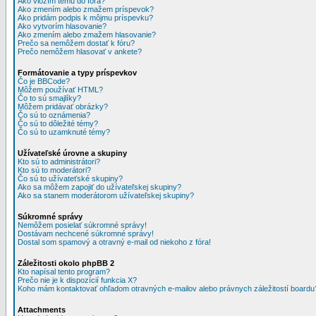
Ako vložím tému do fóra?
Ako zmením alebo zmažem príspevok?
Ako pridám podpis k môjmu príspevku?
Ako vytvorím hlasovanie?
Ako zmením alebo zmažem hlasovanie?
Prečo sa nemôžem dostať k fóru?
Prečo nemôžem hlasovať v ankete?
Formátovanie a typy príspevkov
Čo je BBCode?
Môžem používať HTML?
Čo to sú smajlíky?
Môžem pridávať obrázky?
Čo sú to oznámenia?
Čo sú to dôležité témy?
Čo sú to uzamknuté témy?
Užívateľské úrovne a skupiny
Kto sú to administrátori?
Kto sú to moderátori?
Čo sú to užívateťské skupiny?
Ako sa môžem zapojiť do užívateľskej skupiny?
Ako sa stanem moderátorom užívateľskej skupiny?
Súkromné správy
Nemôžem posielať súkromné správy!
Dostávam nechcené súkromné správy!
Dostal som spamový a otravný e-mail od niekoho z fóra!
Záležitosti okolo phpBB 2
Kto napísal tento program?
Prečo nie je k dispozícií funkcia X?
Koho mám kontaktovať ohľadom otravných e-mailov alebo právnych záležitostí boardu
Attachments