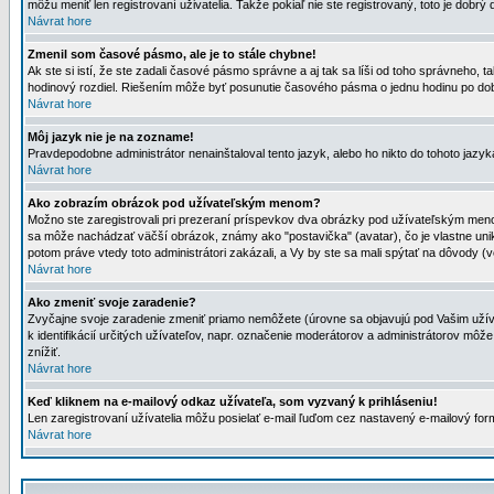
môžu meniť len registrovaní uživatelia. Takže pokiaľ nie ste registrovaný, toto je dobrý 
Návrat hore
Zmenil som časové pásmo, ale je to stále chybne!
Ak ste si istí, že ste zadali časové pásmo správne a aj tak sa líši od toho správneho
hodinový rozdiel. Riešením môže byť posunutie časového pásma o jednu hodinu po dob
Návrat hore
Môj jazyk nie je na zozname!
Pravdepodobne administrátor nenainštaloval tento jazyk, alebo ho nikto do tohoto jazyka 
Návrat hore
Ako zobrazím obrázok pod užívateľským menom?
Možno ste zaregistrovali pri prezeraní príspevkov dva obrázky pod užívateľským menom
sa môže nachádzať väčší obrázok, známy ako "postavička" (avatar), čo je vlastne uniká
potom práve vtedy toto administrátori zakázali, a Vy by ste sa mali spýtať na dôvody (v
Návrat hore
Ako zmeniť svoje zaradenie?
Zvyčajne svoje zaradenie zmeniť priamo nemôžete (úrovne sa objavujú pod Vašim užív
k identifikácií určitých užívateľov, napr. označenie moderátorov a administrátorov m
znížiť.
Návrat hore
Keď kliknem na e-mailový odkaz užívateľa, som vyzvaný k prihláseniu!
Len zaregistrovaní užívatelia môžu posielať e-mail ľuďom cez nastavený e-mailový form
Návrat hore