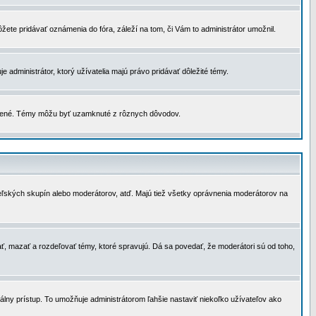
žete pridávať oznámenia do fóra, záleží na tom, či Vám to administrátor umožnil.
 administrátor, ktorý užívatelia majú právo pridávať dôležité témy.
čené. Témy môžu byť uzamknuté z rôznych dôvodov.
teľských skupín alebo moderátorov, atď. Majú tiež všetky oprávnenia moderátorov na
ť, mazať a rozdeľovať témy, ktoré spravujú. Dá sa povedať, že moderátori sú od toho,
lny prístup. To umožňuje administrátorom ľahšie nastaviť niekoľko užívateľov ako