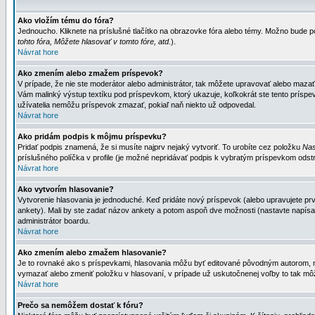
Ako vložím tému do fóra?
Jednoucho. Kliknete na príslušné tlačítko na obrazovke fóra alebo témy. Možno bude po
tohto fóra, Môžete hlasovať v tomto fóre, atd.
).
Návrat hore
Ako zmením alebo zmažem príspevok?
V prípade, že nie ste moderátor alebo administrátor, tak môžete upravovať alebo mazať
Vám malinký výstup textíku pod príspevkom, ktorý ukazuje, koľkokrát ste tento príspevo
užívatelia nemôžu príspevok zmazať, pokiaľ naň niekto už odpovedal.
Návrat hore
Ako pridám podpis k môjmu príspevku?
Pridať podpis znamená, že si musíte najprv nejaký vytvoriť. To urobíte cez položku
Nas
príslušného políčka v profile (je možné nepridávať podpis k vybratým príspevkom odstr
Návrat hore
Ako vytvorím hlasovanie?
Vytvorenie hlasovania je jednoduché. Keď pridáte nový príspevok (alebo upravujete prvý
ankety). Mali by ste zadať názov ankety a potom aspoň dve možnosti (nastavte napísa
administrátor boardu.
Návrat hore
Ako zmením alebo zmažem hlasovanie?
Je to rovnaké ako s príspevkami, hlasovania môžu byť editované pôvodným autorom, mod
vymazať alebo zmeniť položku v hlasovaní, v prípade už uskutočnenej voľby to tak môž
Návrat hore
Prečo sa nemôžem dostať k fóru?