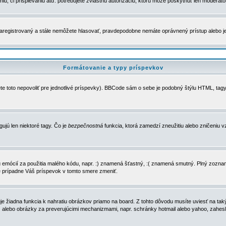
u, či prispievaniu atď. potrebujete zvláštnu autorizáciu, ktorú môže poskytnúť len moderátor 
e zaregistrovaný a stále nemôžete hlasovať, pravdepodobne nemáte oprávnený prístup alebo 
Formátovanie a typy príspevkov
e toto nepovoliť pre jednotlivé príspevky). BBCode sám o sebe je podobný štýlu HTML, tagy
gujú len niektoré tagy. Čo je
bezpečnostná
funkcia, ktorá zamedzí zneužitiu alebo zničeniu 
zu emócií za použitia malého kódu, napr. :) znamená šťastný, :( znamená smutný. Plný zozna
e prípadne Váš príspevok v tomto smere zmeniť.
 žiadna funkcia k nahratiu obrázkov priamo na board. Z tohto dôvodu musíte uviesť na taký
ca) alebo obrázky za preverujúcimi mechanizmami, napr. schránky hotmail alebo yahoo, zahe