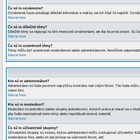
Čo sú to oznámenia?
Oznámenia často prinášajú dôležité informácie a mali by ste ich čítať čo najskôr. Ozná
Návrat hore
Čo sú to dôležité témy?
Dôležité témy sa objavujú na fóre hned pod oznámeniami, ale iba na prvej strane. Sú čas
Návrat hore
Čo sú to uzamknuté témy?
Témy môžu byť uzamknuté moderátorom alebo administrátorom. Nemôžete odpovedať n
Návrat hore
Kto sú to administrátori?
Administrátori sú ľudia poverení najvyššou kontrolou nad celým fórom. Títo ľudia môž
celom fóre.
Návrat hore
Kto sú to moderátori?
Moderátori sú jednotlivci (alebo skupiny jednotlivcov), ktorých práca je starať sa o
aby ľudia neprispievali
mimo témy
alebo nepridávali otravný materiál.
Návrat hore
Čo sú to užívateťské skupiny?
Užívateľské skupiny sú cestou, ktorou administrátori môžu zoskupovať užívateľov. Kaž
moderátorov fóra, alebo im dať prístup na súkromné fórum, atď.