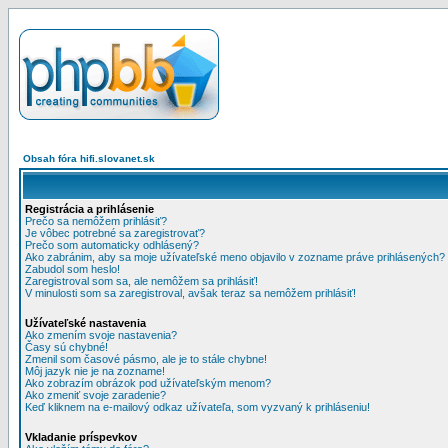
Obsah fóra hifi.slovanet.sk
Registrácia a prihlásenie
Prečo sa nemôžem prihlásiť?
Je vôbec potrebné sa zaregistrovať?
Prečo som automaticky odhlásený?
Ako zabránim, aby sa moje užívateľské meno objavilo v zozname práve prihlásených?
Zabudol som heslo!
Zaregistroval som sa, ale nemôžem sa prihlásiť!
V minulosti som sa zaregistroval, avšak teraz sa nemôžem prihlásiť!
Užívateľské nastavenia
Ako zmením svoje nastavenia?
Časy sú chybné!
Zmenil som časové pásmo, ale je to stále chybne!
Môj jazyk nie je na zozname!
Ako zobrazím obrázok pod užívateľským menom?
Ako zmeniť svoje zaradenie?
Keď kliknem na e-mailový odkaz užívateľa, som vyzvaný k prihláseniu!
Vkladanie príspevkov