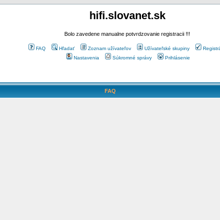
hifi.slovanet.sk
Bolo zavedene manualne potvrdzovanie registracii !!!
FAQ
Hľadať
Zoznam užívateľov
Užívateľské skupiny
Registr
Nastavenia
Súkromné správy
Prihlásenie
FAQ