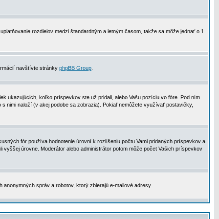
 na uplatňovanie rozdielov medzi štandardným a letným časom, takže sa môže jednať o 1
formácií navštívte stránky
phpBB Group
.
 ukazujúcich, koľko príspevkov ste už pridali, alebo Vašu pozíciu vo fóre. Pod ním
o s nimi naloží (v akej podobe sa zobrazia). Pokiaľ nemôžete využívať postavičky,
usných fór používa hodnotenie úrovní k rozlíšeniu počtu Vami pridaných príspevkov a
ahli vyššej úrovne. Moderátor alebo administrátor potom môže počet Vašich príspevkov
ch anonymných správ a robotov, ktorý zbierajú e-mailové adresy.