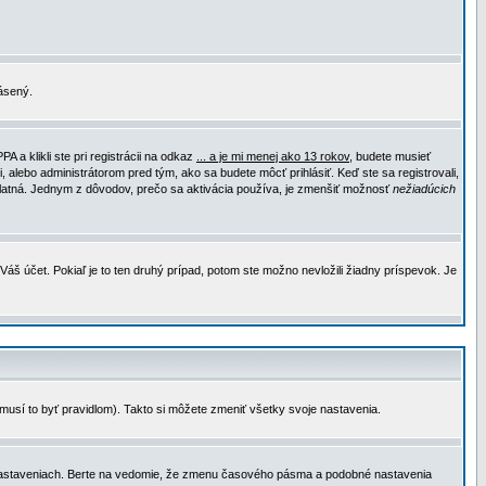
lásený.
a klikli ste pri registrácii na odkaz
... a je mi menej ako 13 rokov
, budete musieť
, alebo administrátorom pred tým, ako sa budete môcť prihlásiť. Keď ste sa registrovali,
e platná. Jednym z dôvodov, prečo sa aktivácia používa, je zmenšiť možnosť
nežiadúcich
Váš účet. Pokiaľ je to ten druhý prípad, potom ste možno nevložili žiadny príspevok. Je
emusí to byť pravidlom). Takto si môžete zmeniť všetky svoje nastavenia.
 nastaveniach. Berte na vedomie, že zmenu časového pásma a podobné nastavenia