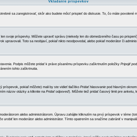
Vkladanie príspevkov
trebné sa zaregistrovať, skôr ako budete môcť prispieť do diskusie. To, čo máte povolené m
 len svoje príspevky. Môžete upraviť správu (niekedy len do obmedzeného času po prispení) 
k upravovali. Toto sa neobjaví, pokiaľ nikto neodpovedal, alebo pokiaľ moderátor či adminis
tavenia
. Podpis môžete pridať k práve písanému príspevku zaškrtnutím položky
Pripojiť po
ánením tohto zaškrtnutia.
 príspevok, pokiaľ môžete) mali by ste vidieť tlačítko
Pridať hlasovanie
pod hlavným oknom n
ním názov otázky a kliknite na
Pridať odpoveď
). Môžete tiež pridať časový limit pre anket
erátorom alebo administrátorom. Úpravu zahájite kliknutím na prvý príspevok v téme (toto 
e urobiť len moderátor alebo administrátor. Tímto opatrením sa snažíme zabrániť v manipulá