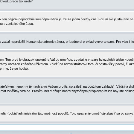
dôvod, prečo tak urobiť!
, tak tou najpravdepodobnejšou odpoveďou je, že sa jedná o letný čas. Fórum nie je stavané
u trvania letného času.
zatiaľ nepreložil. Kontaktujte administrátora, prípadne si preklad vytvorte sami. Pre viac in
. Ten prvý je obrázok spojený s Vašou úrovňou, zvyčajne v tvare hviezdičiek alebo kocočiek
tny obrázok každého užívateľa. Záleží na administrátorovi fóra, či postavičky povolí, či ak
eríme, že se hodia).
ateľským menom v témach a vo Vašom profile, čo záleží na použitom vzhľade). Väčšina disk
ôže mať zvláštny vzhľad. Prosím, nezaťažujte board zbytočným prispievaním len aby ste dosi
ulár (pokiaľ administrátor túto možnosť povolil). Toto opatrenie umožňuje zbaviť sa otravný