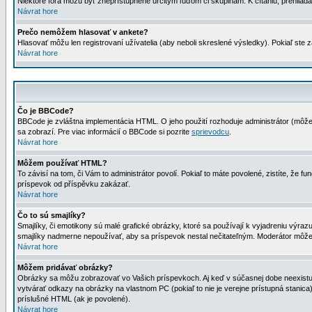
Niektoré fóra môžu byť zneprístupnené určitým ľuďom či skupinám. K čítaniu, prehliadani
Návrat hore
Prečo nemôžem hlasovať v ankete?
Hlasovať môžu len registrovaní užívatelia (aby neboli skreslené výsledky). Pokiaľ st
Návrat hore
Čo je BBCode?
BBCode je zvláštna implementácia HTML. O jeho použití rozhoduje administrátor (môžet
sa zobrazí. Pre viac informácií o BBCode si pozrite
sprievodcu
.
Návrat hore
Môžem používať HTML?
To závisí na tom, či Vám to administrátor povolí. Pokiaľ to máte povolené, zistíte, že fun
príspevok od příspěvku zakázať.
Návrat hore
Čo to sú smajlíky?
Smajlíky, či emotikony sú malé grafické obrázky, ktoré sa používají k vyjadreniu výra
smajlíky nadmerne nepoužívať, aby sa príspevok nestal nečitateľným. Moderátor môž
Návrat hore
Môžem pridávať obrázky?
Obrázky sa môžu zobrazovať vo Vašich príspevkoch. Aj keď v súčasnej dobe neexistuje
vytvárať odkazy na obrázky na vlastnom PC (pokiaľ to nie je verejne prístupná stani
príslušné HTML (ak je povolené).
Návrat hore