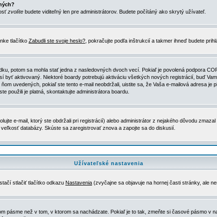
ených?
nosť
zvolíte
budete viditeľný len pre administrátorov. Budete počítáný ako skrytý užívateľ.
nke tlačítko
Zabudli ste svoje heslo?
, pokračujte podľa inštrukcií a takmer ihneď budete prih
dku, potom sa mohla stať jedna z nasledovných dvoch vecí. Pokiaľ je povolená podpora COPPA 
sí byť aktivovaný. Niektoré boardy potrebujú aktiváciu všetkých nových registrácií, buď Vami
 v ňom uvedených, pokiaľ ste tento e-mail neobdržali, uistite sa, že Vaša e-mailová adresa j
ste použili je platná, skontaktujte administrátora boardu.
te e-mail, ktorý ste obdržali pri registrácií) alebo administrátor z nejakého dôvodu zmazal 
la veľkosť databázy. Skúste sa zaregistrovať znova a zapojte sa do diskusií.
Užívateľské nastavenia
tačí stlačiť tlačítko odkazu
Nastavenia
(zvyčajne sa objavuje na hornej časti stránky, ale n
vom pásme než v tom, v ktorom sa nachádzate. Pokiaľ je to tak, zmeňte si časové pásmo v