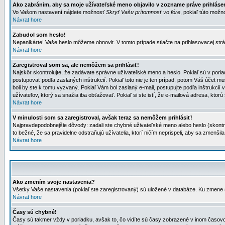
Ako zabránim, aby sa moje užívateľské meno objavilo v zozname práve prihlás
Vo Vašom nastavení nájdete možnosť
Skryť Vašu prítomnosť vo fóre
, pokiaľ túto mož
Návrat hore
Zabudol som heslo!
Nepanikárte! Vaše heslo môžeme obnovit. V tomto prípade stlačte na prihlasovacej strá
Návrat hore
Zaregistroval som sa, ale nemôžem sa prihlásiť!
Najskôr skontrolujte, že zadávate správne užívateľské meno a heslo. Pokiaľ sú v poria
postupovať podľa zaslaných inštrukcií. Pokiaľ toto nie je ten prípad, potom Váš účet mu
boli by ste k tomu vyzvaný. Pokiaľ Vám bol zaslaný e-mail, postupujte podľa inštrukcií
užívateľov, ktorý sa snažia iba obťažovať. Pokiaľ si ste istí, že e-mailová adresa, ktorú 
Návrat hore
V minulosti som sa zaregistroval, avšak teraz sa nemôžem prihlásiť!
Najpravdepodobnejšie dôvody: zadali ste chybné uživateľské meno alebo heslo (skontroluj
to bežné, že sa pravidelne odstraňujú užívatelia, ktorí ničím neprispeli, aby sa zmenši
Návrat hore
Ako zmením svoje nastavenia?
Všetky Vaše nastavenia (pokiaľ ste zaregistrovaný) sú uložené v databáze. Ku zmene s
Návrat hore
Časy sú chybné!
Časy sú takmer vždy v poriadku, avšak to, čo vidíte sú časy zobrazené v inom časo