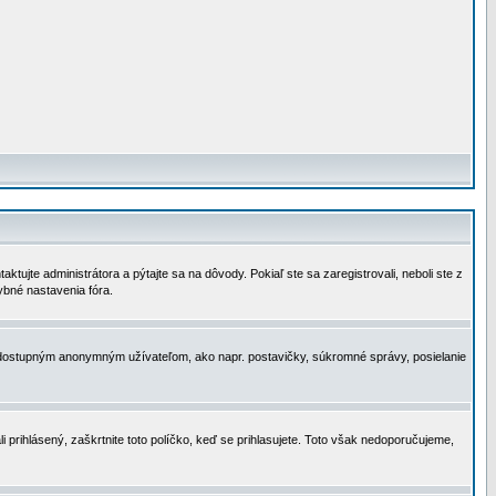
tujte administrátora a pýtajte sa na dôvody. Pokiaľ ste sa zaregistrovali, neboli ste z
ybné nastavenia fóra.
 nedostupným anonymným užívateľom, ako napr. postavičky, súkromné správy, posielanie
i prihlásený, zaškrtnite toto políčko, keď se prihlasujete. Toto však nedoporučujeme,