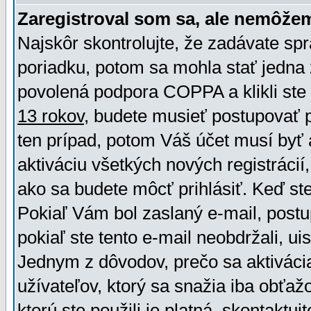
Zaregistroval som sa, ale nemôžem
Najskôr skontrolujte, že zadávate sp
poriadku, potom sa mohla stať jedna 
povolená podpora COPPA a klikli ste 
13 rokov
, budete musieť postupovať po
ten prípad, potom Váš účet musí byť 
aktiváciu všetkých nových registráci
ako sa budete môcť prihlásiť. Keď ste 
Pokiaľ Vám bol zaslaný e-mail, postu
pokiaľ ste tento e-mail neobdržali, ui
Jednym z dôvodov, prečo sa aktiváci
užívateľov, ktorý sa snažia iba obťažo
ktorú ste použili je platná, skontaktuj