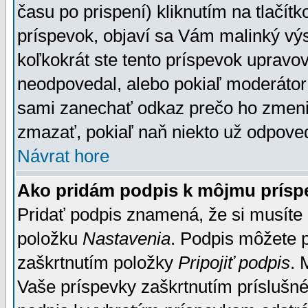
času po prispení) kliknutím na tlačít
príspevok, objaví sa Vám malinký výs
koľkokrát ste tento príspevok upravova
neodpovedal, alebo pokiaľ moderátor č
sami zanechať odkaz prečo ho zmenil
zmazať, pokiaľ naň niekto už odpoved
Návrat hore
Ako pridám podpis k môjmu prísp
Pridať podpis znamená, že si musíte n
položku
Nastavenia
. Podpis môžete 
zaškrtnutím položky
Pripojiť podpis
. 
Vaše príspevky zaškrtnutím príslušné