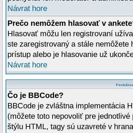
Návrat hore
Prečo nemôžem hlasovať v ankete
Hlasovať môžu len registrovaní užívat
ste zaregistrovaný a stále nemôžet
prístup alebo je hlasovanie už ukonč
Návrat hore
Formátov
Čo je BBCode?
BBCode je zvláštna implementácia HT
(môžete toto nepovoliť pre jednotli
štýlu HTML, tagy sú uzavreté v hrana