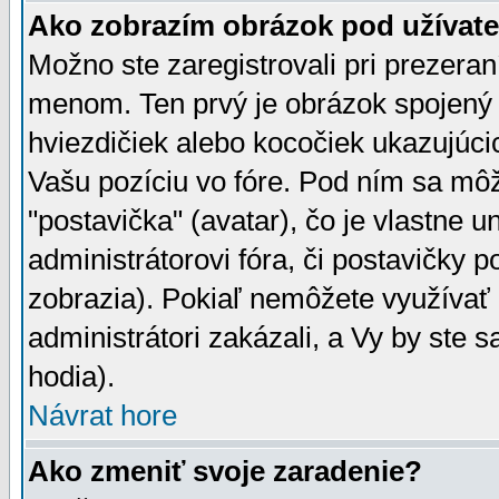
Ako zobrazím obrázok pod užíva
Možno ste zaregistrovali pri prezera
menom. Ten prvý je obrázok spojený 
hviezdičiek alebo kocočiek ukazujúcic
Vašu pozíciu vo fóre. Pod ním sa m
"postavička" (avatar), čo je vlastne 
administrátorovi fóra, či postavičky p
zobrazia). Pokiaľ nemôžete využívať 
administrátori zakázali, a Vy by ste 
hodia).
Návrat hore
Ako zmeniť svoje zaradenie?