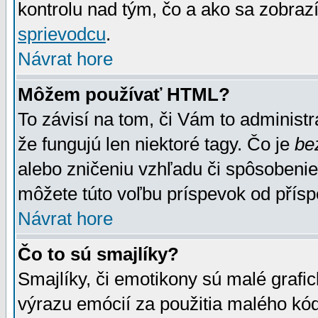
kontrolu nad tým, čo a ako sa zobrazí
sprievodcu
.
Návrat hore
Môžem používať HTML?
To závisí na tom, či Vám to administrá
že fungujú len niektoré tagy. Čo je
be
alebo zničeniu vzhľadu či spôsobeni
môžete túto voľbu príspevok od přís
Návrat hore
Čo to sú smajlíky?
Smajlíky, či emotikony sú malé grafic
výrazu emócií za použitia malého kód