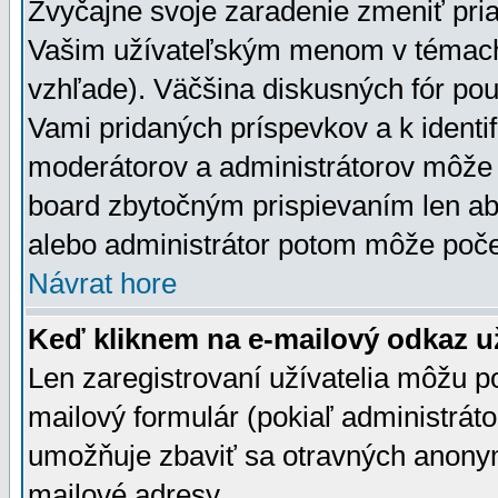
Zvyčajne svoje zaradenie zmeniť pr
Vašim užívateľským menom v témach 
vzhľade). Väčšina diskusných fór pou
Vami pridaných príspevkov a k identif
moderátorov a administrátorov môže 
board zbytočným prispievaním len aby
alebo administrátor potom môže počet
Návrat hore
Keď kliknem na e-mailový odkaz už
Len zaregistrovaní užívatelia môžu p
mailový formulár (pokiaľ administráto
umožňuje zbaviť sa otravných anonym
mailové adresy.