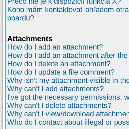
Prečo nie je k dispozícií funkcia X?
Koho mám kontaktovať ohľadom otrav
boardu?
Attachments
How do I add an attachment?
How do I add an attachment after the i
How do I delete an attachment?
How do I update a file comment?
Why isn't my attachment visible in th
Why can't I add attachments?
I've got the necessary permissions, 
Why can't I delete attachments?
Why can't I view/download attachme
Who do I contact about illegal or poss