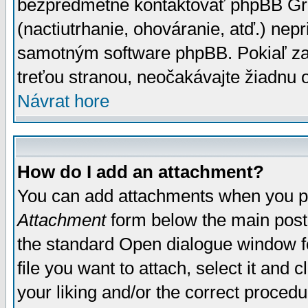
bezpredmetné kontaktovať phpBB Grou
(nactiutrhanie, ohováranie, atď.) ne
samotným software phpBB. Pokiaľ zaš
treťou stranou, neočakávajte žiadnu
Návrat hore
How do I add an attachment?
You can add attachments when you p
Attachment
form below the main post
the standard Open dialogue window fo
file you want to attach, select it and
your liking and/or the correct proced