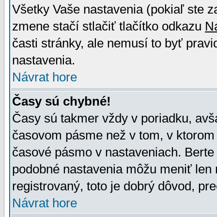
Všetky Vaše nastavenia (pokiaľ ste z
zmene stačí stlačiť tlačítko odkazu
N
časti stránky, ale nemusí to byť prav
nastavenia.
Návrat hore
Časy sú chybné!
Časy sú takmer vždy v poriadku, avša
časovom pásme než v tom, v ktorom s
časové pásmo v nastaveniach. Bert
podobné nastavenia môžu meniť len re
registrovaný, toto je dobrý dôvod, pre
Návrat hore