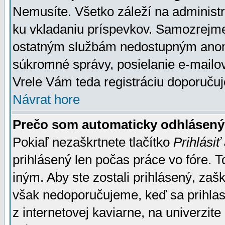
Nemusíte. Všetko záleží na administrá
ku vkladaniu príspevkov. Samozrejme
ostatným službám nedostupným anon
súkromné správy, posielanie e-mailov
Vrele Vám teda registráciu doporučuj
Návrat hore
Prečo som automaticky odhlásen
Pokiaľ nezaškrtnete tlačítko
Prihlásiť
prihlásený len počas práce vo fóre. 
iným. Aby ste zostali prihlásený, zaškr
však nedoporučujeme, keď sa prihlasuj
z internetovej kaviarne, na univerzite 