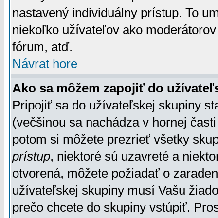
nastavený individuálny prístup. To u
niekoľko užívateľov ako moderátorov 
fórum, atď.
Návrat hore
Ako sa môžem zapojiť do užívateľ
Pripojiť sa do užívateľskej skupiny s
(večšinou sa nachádza v hornej časti 
potom si môžete prezrieť všetky sku
prístup
, niektoré sú uzavreté a niekt
otvorená, môžete požiadať o zaradeni
užívateľskej skupiny musí Vašu žiado
prečo chcete do skupiny vstúpiť. Pro