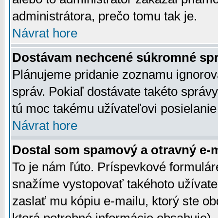
administrátora, prečo tomu tak je.
Návrat hore
Dostávam nechcené súkromné spr
Plánujeme pridanie zoznamu ignorov
správ. Pokiaľ dostávate takéto správy
tú moc takému užívateľovi posielanie
Návrat hore
Dostal som spamový a otravný e-ma
To je nám ľúto. Príspevkové formulá
snažíme vystopovať takéhoto užívateľ
zaslať mu kópiu e-mailu, ktorý ste obdr