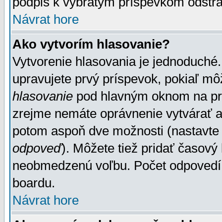
podpis k vybratým príspevkom odstrá
Návrat hore
Ako vytvorím hlasovanie?
Vytvorenie hlasovania je jednoduché.
upravujete prvý príspevok, pokiaľ môž
hlasovanie
pod hlavným oknom na prid
zrejme nemáte oprávnenie vytvárať an
potom aspoň dve možnosti (nastavte 
odpoveď
). Môžete tiež pridať časový
neobmedzenú voľbu. Počet odpovedí, 
boardu.
Návrat hore