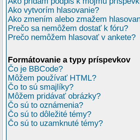
Ako pridám podpis k môjmu príspev
Ako vytvorím hlasovanie?
Ako zmením alebo zmažem hlasovan
Prečo sa nemôžem dostať k fóru?
Prečo nemôžem hlasovať v ankete?
Formátovanie a typy príspevkov
Čo je BBCode?
Môžem používať HTML?
Čo to sú smajlíky?
Môžem pridávať obrázky?
Čo sú to oznámenia?
Čo sú to dôležité témy?
Čo sú to uzamknuté témy?