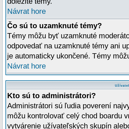
dôležité témy.
Návrat hore
Čo sú to uzamknuté témy?
Témy môžu byť uzamknuté moderáto
odpovedať na uzamknuté témy ani up
je automaticky ukončené. Témy môžu
Návrat hore
Užívate
Kto sú to administrátori?
Administrátori sú ľudia poverení najv
môžu kontrolovať celý chod boardu v
vytvárenie užívateľských skupín aleb