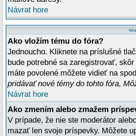
Návrat hore
Vkl
Ako vložím tému do fóra?
Jednoucho. Kliknete na príslušné tla
bude potrebné sa zaregistrovať, skôr 
máte povolené môžete vidieť na spodn
pridávať nové témy do tohto fóra, Môž
Návrat hore
Ako zmením alebo zmažem príspe
V prípade, že nie ste moderátor aleb
mazať len svoje príspevky. Môžete u