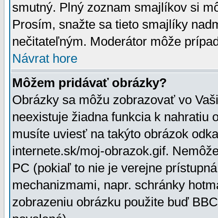
smutný. Plný zoznam smajlíkov si mô
Prosím, snažte sa tieto smajlíky nad
nečitateľným. Moderátor môže prípa
Návrat hore
Môžem pridávať obrázky?
Obrázky sa môžu zobrazovať vo Vaši
neexistuje žiadna funkcia k nahratiu
musíte uviesť na takýto obrázok odka
internete.sk/moj-obrazok.gif. Nemôž
PC (pokiaľ to nie je verejne prístupn
mechanizmami, napr. schránky hotmai
zobrazeniu obrázku použite buď BBCo