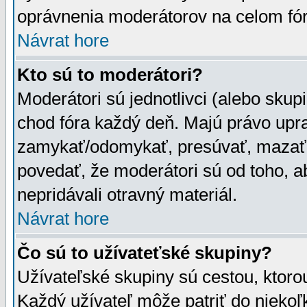
oprávnenia moderátorov na celom fór
Návrat hore
Kto sú to moderátori?
Moderátori sú jednotlivci (alebo skupi
chod fóra každý deň. Majú právo upr
zamykať/odomykať, presúvať, mazať a
povedať, že moderátori sú od toho, a
nepridávali otravný materiál.
Návrat hore
Čo sú to užívateťské skupiny?
Užívateľské skupiny sú cestou, ktoro
Každý užívateľ môže patriť do nieko