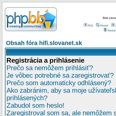
Bolo zaved
FAQ
Hľadať
Nastav
Obsah fóra hifi.slovanet.sk
Registrácia a prihlásenie
Prečo sa nemôžem prihlásiť?
Je vôbec potrebné sa zaregistrovať?
Prečo som automaticky odhlásený?
Ako zabránim, aby sa moje užívateľ
prihlásených?
Zabudol som heslo!
Zaregistroval som sa, ale nemôžem sa