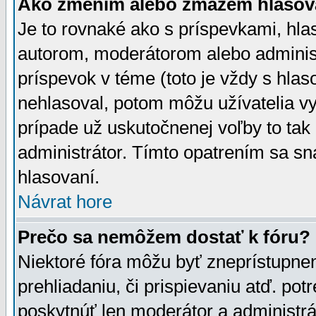
Ako zmením alebo zmažem hlasov
Je to rovnaké ako s príspevkami, h
autorom, moderátorom alebo administ
príspevok v téme (toto je vždy s hlas
nehlasoval, potom môžu užívatelia v
prípade už uskutočnenej voľby to tak
administrátor. Tímto opatrením sa sn
hlasovaní.
Návrat hore
Prečo sa nemôžem dostať k fóru?
Niektoré fóra môžu byť zneprístupnen
prehliadaniu, či prispievaniu atď. pot
poskytnúť len moderátor a administrát