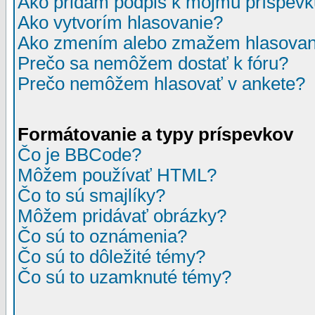
Ako pridám podpis k môjmu príspev
Ako vytvorím hlasovanie?
Ako zmením alebo zmažem hlasovan
Prečo sa nemôžem dostať k fóru?
Prečo nemôžem hlasovať v ankete?
Formátovanie a typy príspevkov
Čo je BBCode?
Môžem používať HTML?
Čo to sú smajlíky?
Môžem pridávať obrázky?
Čo sú to oznámenia?
Čo sú to dôležité témy?
Čo sú to uzamknuté témy?