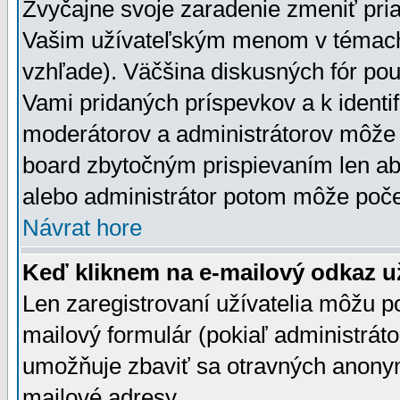
Zvyčajne svoje zaradenie zmeniť pr
Vašim užívateľským menom v témach 
vzhľade). Väčšina diskusných fór pou
Vami pridaných príspevkov a k identif
moderátorov a administrátorov môže 
board zbytočným prispievaním len aby
alebo administrátor potom môže počet
Návrat hore
Keď kliknem na e-mailový odkaz už
Len zaregistrovaní užívatelia môžu p
mailový formulár (pokiaľ administráto
umožňuje zbaviť sa otravných anonym
mailové adresy.