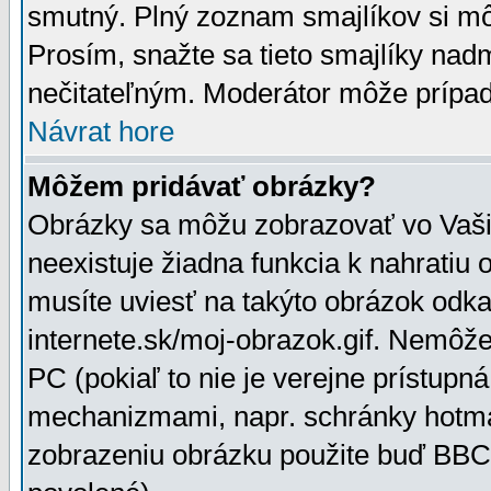
smutný. Plný zoznam smajlíkov si mô
Prosím, snažte sa tieto smajlíky nad
nečitateľným. Moderátor môže prípa
Návrat hore
Môžem pridávať obrázky?
Obrázky sa môžu zobrazovať vo Vaši
neexistuje žiadna funkcia k nahratiu
musíte uviesť na takýto obrázok odka
internete.sk/moj-obrazok.gif. Nemôž
PC (pokiaľ to nie je verejne prístupn
mechanizmami, napr. schránky hotmai
zobrazeniu obrázku použite buď BBCo