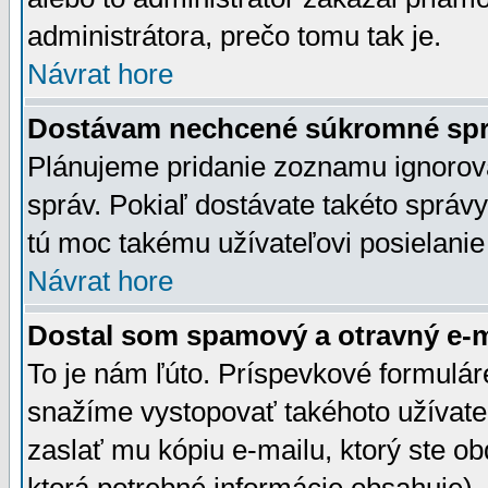
administrátora, prečo tomu tak je.
Návrat hore
Dostávam nechcené súkromné spr
Plánujeme pridanie zoznamu ignorov
správ. Pokiaľ dostávate takéto správy
tú moc takému užívateľovi posielanie
Návrat hore
Dostal som spamový a otravný e-ma
To je nám ľúto. Príspevkové formulá
snažíme vystopovať takéhoto užívateľ
zaslať mu kópiu e-mailu, ktorý ste obdr