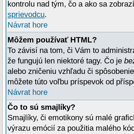
kontrolu nad tým, čo a ako sa zobrazí
sprievodcu
.
Návrat hore
Môžem používať HTML?
To závisí na tom, či Vám to administrá
že fungujú len niektoré tagy. Čo je
be
alebo zničeniu vzhľadu či spôsobeni
môžete túto voľbu príspevok od přís
Návrat hore
Čo to sú smajlíky?
Smajlíky, či emotikony sú malé grafic
výrazu emócií za použitia malého kód