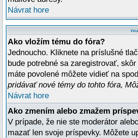
Návrat hore
Vkl
Ako vložím tému do fóra?
Jednoucho. Kliknete na príslušné tla
bude potrebné sa zaregistrovať, skôr 
máte povolené môžete vidieť na spodn
pridávať nové témy do tohto fóra, Môž
Návrat hore
Ako zmením alebo zmažem príspe
V prípade, že nie ste moderátor aleb
mazať len svoje príspevky. Môžete u