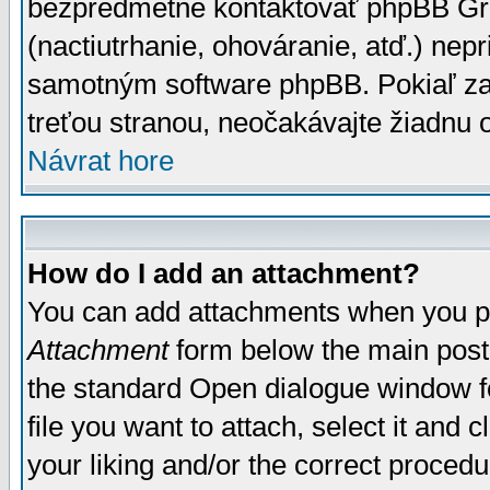
bezpredmetné kontaktovať phpBB Grou
(nactiutrhanie, ohováranie, atď.) ne
samotným software phpBB. Pokiaľ zaš
treťou stranou, neočakávajte žiadnu
Návrat hore
How do I add an attachment?
You can add attachments when you p
Attachment
form below the main post
the standard Open dialogue window fo
file you want to attach, select it and
your liking and/or the correct proced