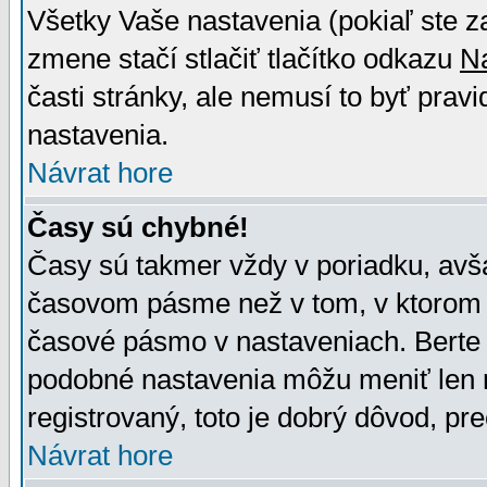
Všetky Vaše nastavenia (pokiaľ ste z
zmene stačí stlačiť tlačítko odkazu
N
časti stránky, ale nemusí to byť prav
nastavenia.
Návrat hore
Časy sú chybné!
Časy sú takmer vždy v poriadku, avša
časovom pásme než v tom, v ktorom s
časové pásmo v nastaveniach. Bert
podobné nastavenia môžu meniť len re
registrovaný, toto je dobrý dôvod, pre
Návrat hore