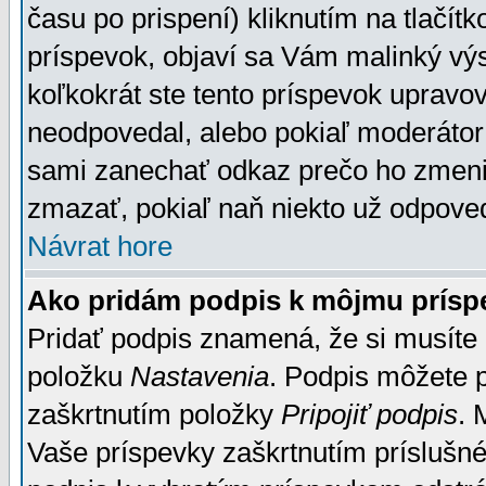
času po prispení) kliknutím na tlačít
príspevok, objaví sa Vám malinký výs
koľkokrát ste tento príspevok upravova
neodpovedal, alebo pokiaľ moderátor č
sami zanechať odkaz prečo ho zmenil
zmazať, pokiaľ naň niekto už odpoved
Návrat hore
Ako pridám podpis k môjmu prísp
Pridať podpis znamená, že si musíte n
položku
Nastavenia
. Podpis môžete 
zaškrtnutím položky
Pripojiť podpis
. 
Vaše príspevky zaškrtnutím príslušné