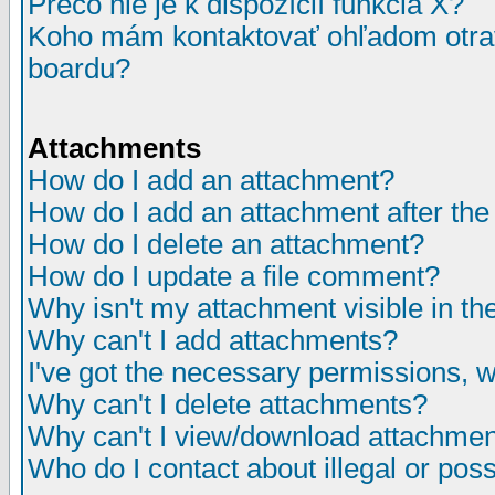
Prečo nie je k dispozícií funkcia X?
Koho mám kontaktovať ohľadom otrav
boardu?
Attachments
How do I add an attachment?
How do I add an attachment after the i
How do I delete an attachment?
How do I update a file comment?
Why isn't my attachment visible in th
Why can't I add attachments?
I've got the necessary permissions, 
Why can't I delete attachments?
Why can't I view/download attachme
Who do I contact about illegal or poss