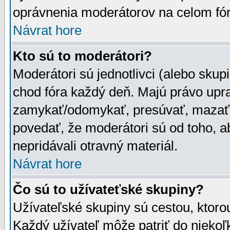
oprávnenia moderátorov na celom fór
Návrat hore
Kto sú to moderátori?
Moderátori sú jednotlivci (alebo skupi
chod fóra každý deň. Majú právo upr
zamykať/odomykať, presúvať, mazať a
povedať, že moderátori sú od toho, a
nepridávali otravný materiál.
Návrat hore
Čo sú to užívateťské skupiny?
Užívateľské skupiny sú cestou, ktoro
Každý užívateľ môže patriť do nieko