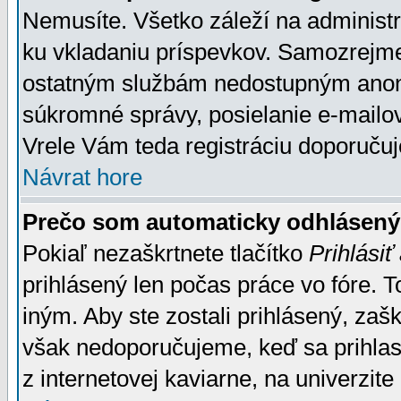
Nemusíte. Všetko záleží na administrá
ku vkladaniu príspevkov. Samozrejme
ostatným službám nedostupným anon
súkromné správy, posielanie e-mailov
Vrele Vám teda registráciu doporučuj
Návrat hore
Prečo som automaticky odhlásen
Pokiaľ nezaškrtnete tlačítko
Prihlásiť
prihlásený len počas práce vo fóre. 
iným. Aby ste zostali prihlásený, zaškr
však nedoporučujeme, keď sa prihlasuj
z internetovej kaviarne, na univerzite 