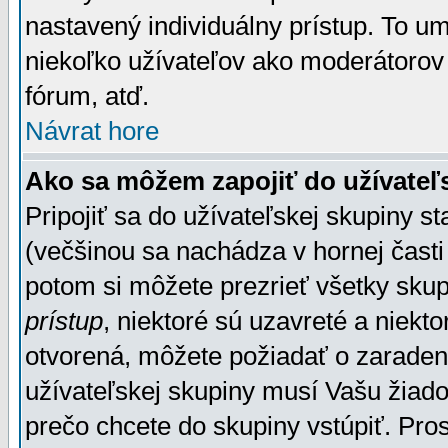
nastavený individuálny prístup. To u
niekoľko užívateľov ako moderátorov 
fórum, atď.
Návrat hore
Ako sa môžem zapojiť do užívateľ
Pripojiť sa do užívateľskej skupiny s
(večšinou sa nachádza v hornej časti 
potom si môžete prezrieť všetky sku
prístup
, niektoré sú uzavreté a niekt
otvorená, môžete požiadať o zaradeni
užívateľskej skupiny musí Vašu žiado
prečo chcete do skupiny vstúpiť. Pro