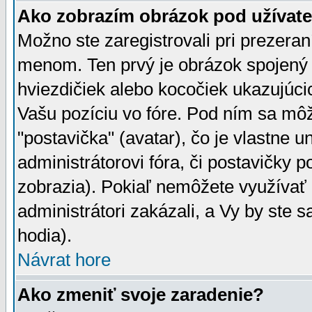
Ako zobrazím obrázok pod užíva
Možno ste zaregistrovali pri prezera
menom. Ten prvý je obrázok spojený 
hviezdičiek alebo kocočiek ukazujúcic
Vašu pozíciu vo fóre. Pod ním sa m
"postavička" (avatar), čo je vlastne 
administrátorovi fóra, či postavičky p
zobrazia). Pokiaľ nemôžete využívať 
administrátori zakázali, a Vy by ste 
hodia).
Návrat hore
Ako zmeniť svoje zaradenie?