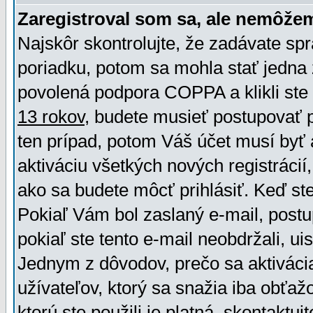
Zaregistroval som sa, ale nemôžem
Najskôr skontrolujte, že zadávate sp
poriadku, potom sa mohla stať jedna 
povolená podpora COPPA a klikli ste 
13 rokov
, budete musieť postupovať po
ten prípad, potom Váš účet musí byť 
aktiváciu všetkých nových registráci
ako sa budete môcť prihlásiť. Keď ste 
Pokiaľ Vám bol zaslaný e-mail, postu
pokiaľ ste tento e-mail neobdržali, ui
Jednym z dôvodov, prečo sa aktiváci
užívateľov, ktorý sa snažia iba obťažo
ktorú ste použili je platná, skontaktuj