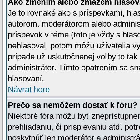
Ako zmením alebo zmažem hlasov
Je to rovnaké ako s príspevkami, h
autorom, moderátorom alebo administ
príspevok v téme (toto je vždy s hlas
nehlasoval, potom môžu užívatelia v
prípade už uskutočnenej voľby to tak
administrátor. Tímto opatrením sa sn
hlasovaní.
Návrat hore
Prečo sa nemôžem dostať k fóru?
Niektoré fóra môžu byť zneprístupnen
prehliadaniu, či prispievaniu atď. pot
poskytnúť len moderátor a administrát