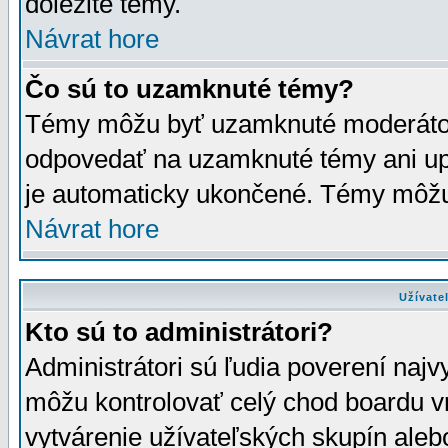
dôležité témy.
Návrat hore
Čo sú to uzamknuté témy?
Témy môžu byť uzamknuté moderáto
odpovedať na uzamknuté témy ani up
je automaticky ukončené. Témy môžu
Návrat hore
Užívate
Kto sú to administrátori?
Administrátori sú ľudia poverení najv
môžu kontrolovať celý chod boardu v
vytvárenie užívateľských skupín aleb