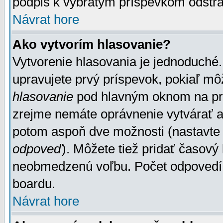
podpis k vybratým príspevkom odstrá
Návrat hore
Ako vytvorím hlasovanie?
Vytvorenie hlasovania je jednoduché.
upravujete prvý príspevok, pokiaľ môž
hlasovanie
pod hlavným oknom na prid
zrejme nemáte oprávnenie vytvárať an
potom aspoň dve možnosti (nastavte 
odpoveď
). Môžete tiež pridať časový
neobmedzenú voľbu. Počet odpovedí, 
boardu.
Návrat hore