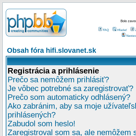
Bolo zaved
FAQ
Hľadať
Nastav
Obsah fóra hifi.slovanet.sk
Registrácia a prihlásenie
Prečo sa nemôžem prihlásiť?
Je vôbec potrebné sa zaregistrovať?
Prečo som automaticky odhlásený?
Ako zabránim, aby sa moje užívateľ
prihlásených?
Zabudol som heslo!
Zaregistroval som sa, ale nemôžem sa