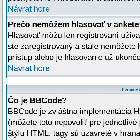
Návrat hore
Prečo nemôžem hlasovať v ankete
Hlasovať môžu len registrovaní užívat
ste zaregistrovaný a stále nemôžet
prístup alebo je hlasovanie už ukonč
Návrat hore
Formátov
Čo je BBCode?
BBCode je zvláštna implementácia HT
(môžete toto nepovoliť pre jednotli
štýlu HTML, tagy sú uzavreté v hrana