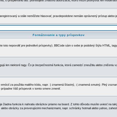
u, či prispievaniu atď. potrebujete zvláštnu autorizáciu, ktorú môže poskytnúť len moderátor 
e zaregistrovaný a stále nemôžete hlasovať, pravdepodobne nemáte oprávnený prístup alebo 
Formátovanie a typy príspevkov
e toto nepovoliť pre jednotlivé príspevky). BBCode sám o sebe je podobný štýlu HTML, tagy
gujú len niektoré tagy. Čo je
bezpečnostná
funkcia, ktorá zamedzí zneužitiu alebo zničeniu 
zu emócií za použitia malého kódu, napr. :) znamená šťastný, :( znamená smutný. Plný zozna
e prípadne Váš príspevok v tomto smere zmeniť.
 žiadna funkcia k nahratiu obrázkov priamo na board. Z tohto dôvodu musíte uviesť na taký
ca) alebo obrázky za preverujúcimi mechanizmami, napr. schránky hotmail alebo yahoo, zahe