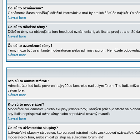
Čo sú to oznámenia?
Oznámenia často prinášajú dôležité informácie a mali by ste ich čítať čo najskôr. Ozná
Návrat hore
Čo sú to dôležité témy?
Dôležité témy sa objavujú na fóre hned pod oznámeniami, ale iba na prvej strane. Sú čas
Návrat hore
Čo sú to uzamknuté témy?
Témy môžu byť uzamknuté moderátorom alebo administrátorom. Nemôžete odpovedať n
Návrat hore
Kto sú to administrátori?
Administrátori sú ľudia poverení najvyššou kontrolou nad celým fórom. Títo ľudia môž
celom fóre.
Návrat hore
Kto sú to moderátori?
Moderátori sú jednotlivci (alebo skupiny jednotlivcov), ktorých práca je starať sa o
aby ľudia neprispievali
mimo témy
alebo nepridávali otravný materiál.
Návrat hore
Čo sú to užívateťské skupiny?
Užívateľské skupiny sú cestou, ktorou administrátori môžu zoskupovať užívateľov. Kaž
moderátorov fóra, alebo im dať prístup na súkromné fórum, atď.