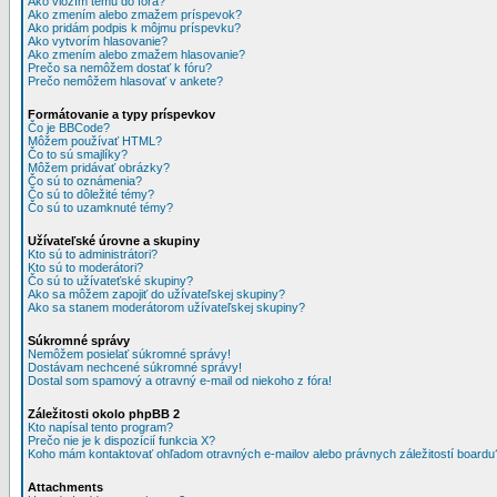
Ako vložím tému do fóra?
Ako zmením alebo zmažem príspevok?
Ako pridám podpis k môjmu príspevku?
Ako vytvorím hlasovanie?
Ako zmením alebo zmažem hlasovanie?
Prečo sa nemôžem dostať k fóru?
Prečo nemôžem hlasovať v ankete?
Formátovanie a typy príspevkov
Čo je BBCode?
Môžem používať HTML?
Čo to sú smajlíky?
Môžem pridávať obrázky?
Čo sú to oznámenia?
Čo sú to dôležité témy?
Čo sú to uzamknuté témy?
Užívateľské úrovne a skupiny
Kto sú to administrátori?
Kto sú to moderátori?
Čo sú to užívateťské skupiny?
Ako sa môžem zapojiť do užívateľskej skupiny?
Ako sa stanem moderátorom užívateľskej skupiny?
Súkromné správy
Nemôžem posielať súkromné správy!
Dostávam nechcené súkromné správy!
Dostal som spamový a otravný e-mail od niekoho z fóra!
Záležitosti okolo phpBB 2
Kto napísal tento program?
Prečo nie je k dispozícií funkcia X?
Koho mám kontaktovať ohľadom otravných e-mailov alebo právnych záležitostí boardu
Attachments