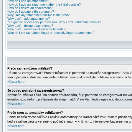
How do I add an attachment?
How do I add an attachment after the initial posting?
How do I delete an attachment?
How do I update a file comment?
Why isn't my attachment visible in the post?
Why can't I add attachments?
I've got the necessary permissions, why can't I add attachments?
Why can't I delete attachments?
Why can't I view/download attachments?
Who do I contact about illegal or possibly illegal attachments?
Prečo sa nemôžem prihlásiť?
Už ste sa zaregistrovali? Pred prihlásením je potrebné sa najskôr zaregistrovať. Bola V
fóra vylúčení a stále sa nemôžete prihlásiť, znova skontrolujte prihlasovacie meno a h
Návrat hore
Je vôbec potrebné sa zaregistrovať?
Nemusíte. Všetko záleží na administrátorovi fóra, či je potrebné sa zaregistrovať k
e-mailov užívateľom, prihlásenie do skupín, atď. Vrele Vám teda registráciu doporučujem
Návrat hore
Prečo som automaticky odhlásený?
Pokiaľ nezaškrtnete tlačítko
Prihlásiť automaticky pri ďalšej návšteve
, budete prihlásen
keď sa prihlasujete z verejného počítača, napr. v knižnici, z internetovej kaviarne, na un
Návrat hore