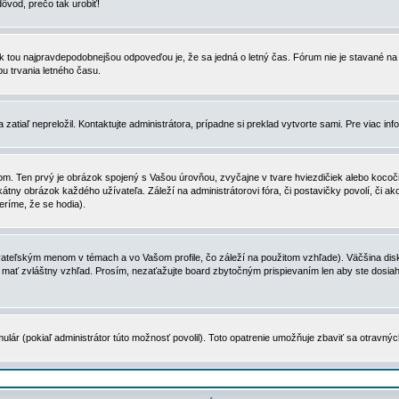
dôvod, prečo tak urobiť!
, tak tou najpravdepodobnejšou odpoveďou je, že sa jedná o letný čas. Fórum nie je stavané
u trvania letného času.
zatiaľ nepreložil. Kontaktujte administrátora, prípadne si preklad vytvorte sami. Pre viac in
. Ten prvý je obrázok spojený s Vašou úrovňou, zvyčajne v tvare hviezdičiek alebo kocočiek
tny obrázok každého užívateľa. Záleží na administrátorovi fóra, či postavičky povolí, či ak
eríme, že se hodia).
ateľským menom v témach a vo Vašom profile, čo záleží na použitom vzhľade). Väčšina disk
ôže mať zvláštny vzhľad. Prosím, nezaťažujte board zbytočným prispievaním len aby ste dosi
ulár (pokiaľ administrátor túto možnosť povolil). Toto opatrenie umožňuje zbaviť sa otravný