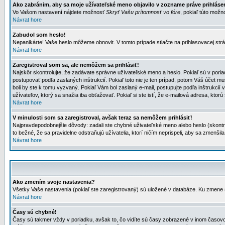
Ako zabránim, aby sa moje užívateľské meno objavilo v zozname práve prihlás
Vo Vašom nastavení nájdete možnosť
Skryť Vašu prítomnosť vo fóre
, pokiaľ túto mož
Návrat hore
Zabudol som heslo!
Nepanikárte! Vaše heslo môžeme obnovit. V tomto prípade stlačte na prihlasovacej strá
Návrat hore
Zaregistroval som sa, ale nemôžem sa prihlásiť!
Najskôr skontrolujte, že zadávate správne užívateľské meno a heslo. Pokiaľ sú v poria
postupovať podľa zaslaných inštrukcií. Pokiaľ toto nie je ten prípad, potom Váš účet mu
boli by ste k tomu vyzvaný. Pokiaľ Vám bol zaslaný e-mail, postupujte podľa inštrukcií
užívateľov, ktorý sa snažia iba obťažovať. Pokiaľ si ste istí, že e-mailová adresa, ktorú 
Návrat hore
V minulosti som sa zaregistroval, avšak teraz sa nemôžem prihlásiť!
Najpravdepodobnejšie dôvody: zadali ste chybné uživateľské meno alebo heslo (skontroluj
to bežné, že sa pravidelne odstraňujú užívatelia, ktorí ničím neprispeli, aby sa zmenši
Návrat hore
Ako zmením svoje nastavenia?
Všetky Vaše nastavenia (pokiaľ ste zaregistrovaný) sú uložené v databáze. Ku zmene s
Návrat hore
Časy sú chybné!
Časy sú takmer vždy v poriadku, avšak to, čo vidíte sú časy zobrazené v inom časo