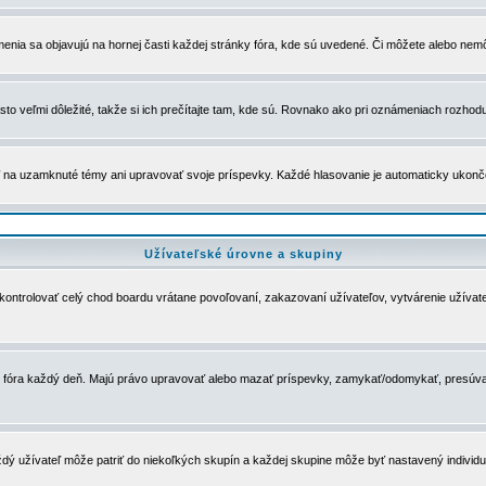
menia sa objavujú na hornej časti každej stránky fóra, kde sú uvedené. Či môžete alebo nemô
to veľmi dôležité, takže si ich prečítajte tam, kde sú. Rovnako ako pri oznámeniach rozhoduje
a uzamknuté témy ani upravovať svoje príspevky. Každé hlasovanie je automaticky ukon
Užívateľské úrovne a skupiny
u kontrolovať celý chod boardu vrátane povoľovaní, zakazovaní užívateľov, vytvárenie užíva
 chod fóra každý deň. Majú právo upravovať alebo mazať príspevky, zamykať/odomykať, presúva
dý užívateľ môže patriť do niekoľkých skupín a každej skupine môže byť nastavený individuá