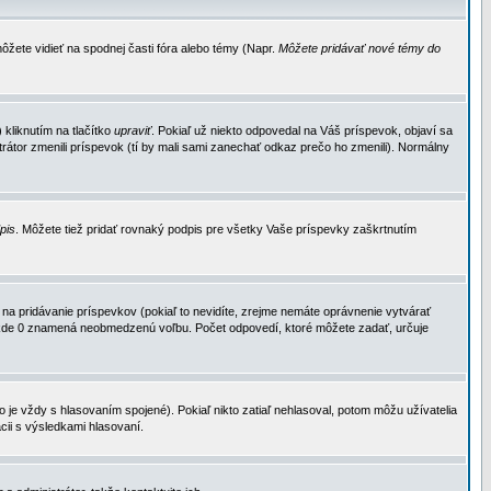
ôžete vidieť na spodnej časti fóra alebo témy (Napr.
Môžete pridávať nové témy do
kliknutím na tlačítko
upraviť
. Pokiaľ už niekto odpovedal na Váš príspevok, objaví sa
trátor zmenili príspevok (tí by mali sami zanechať odkaz prečo ho zmenili). Normálny
dpis
. Môžete tiež pridať rovnaký podpis pre všetky Vaše príspevky zaškrtnutím
a pridávanie príspevkov (pokiaľ to nevidíte, zrejme nemáte oprávnenie vytvárať
u, kde 0 znamená neobmedzenú voľbu. Počet odpovedí, ktoré môžete zadať, určuje
je vždy s hlasovaním spojené). Pokiaľ nikto zatiaľ nehlasoval, potom môžu užívatelia
cii s výsledkami hlasovaní.