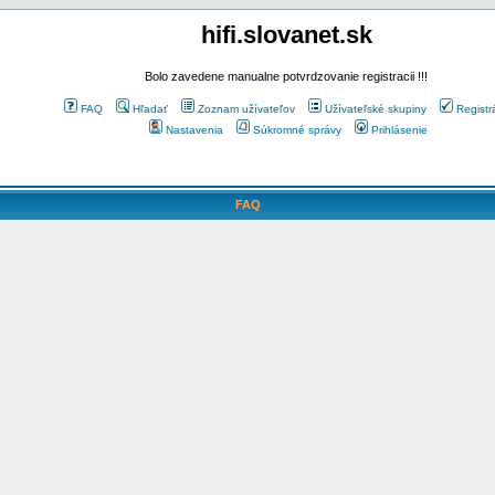
hifi.slovanet.sk
Bolo zavedene manualne potvrdzovanie registracii !!!
FAQ
Hľadať
Zoznam užívateľov
Užívateľské skupiny
Registr
Nastavenia
Súkromné správy
Prihlásenie
FAQ