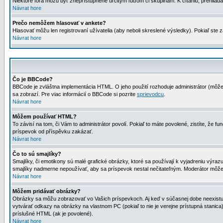
Niektoré fóra môžu byť zneprístupnené určitým ľuďom či skupinám. K čítaniu, prehliadani
Návrat hore
Prečo nemôžem hlasovať v ankete?
Hlasovať môžu len registrovaní užívatelia (aby neboli skreslené výsledky). Pokiaľ st
Návrat hore
Čo je BBCode?
BBCode je zvláštna implementácia HTML. O jeho použití rozhoduje administrátor (môžet
sa zobrazí. Pre viac informácií o BBCode si pozrite
sprievodcu
.
Návrat hore
Môžem používať HTML?
To závisí na tom, či Vám to administrátor povolí. Pokiaľ to máte povolené, zistíte, že fun
príspevok od příspěvku zakázať.
Návrat hore
Čo to sú smajlíky?
Smajlíky, či emotikony sú malé grafické obrázky, ktoré sa používají k vyjadreniu výra
smajlíky nadmerne nepoužívať, aby sa príspevok nestal nečitateľným. Moderátor môž
Návrat hore
Môžem pridávať obrázky?
Obrázky sa môžu zobrazovať vo Vašich príspevkoch. Aj keď v súčasnej dobe neexistuje
vytvárať odkazy na obrázky na vlastnom PC (pokiaľ to nie je verejne prístupná stani
príslušné HTML (ak je povolené).
Návrat hore