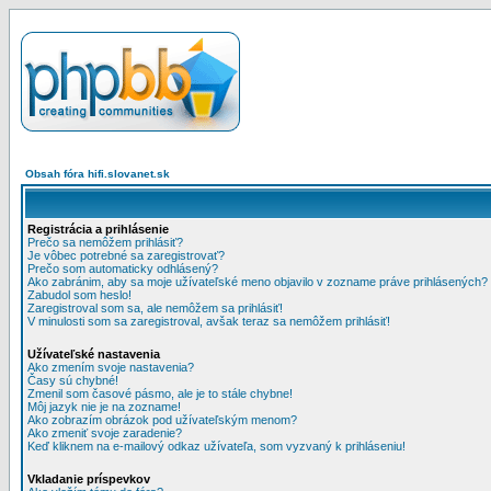
Obsah fóra hifi.slovanet.sk
Registrácia a prihlásenie
Prečo sa nemôžem prihlásiť?
Je vôbec potrebné sa zaregistrovať?
Prečo som automaticky odhlásený?
Ako zabránim, aby sa moje užívateľské meno objavilo v zozname práve prihlásených?
Zabudol som heslo!
Zaregistroval som sa, ale nemôžem sa prihlásiť!
V minulosti som sa zaregistroval, avšak teraz sa nemôžem prihlásiť!
Užívateľské nastavenia
Ako zmením svoje nastavenia?
Časy sú chybné!
Zmenil som časové pásmo, ale je to stále chybne!
Môj jazyk nie je na zozname!
Ako zobrazím obrázok pod užívateľským menom?
Ako zmeniť svoje zaradenie?
Keď kliknem na e-mailový odkaz užívateľa, som vyzvaný k prihláseniu!
Vkladanie príspevkov