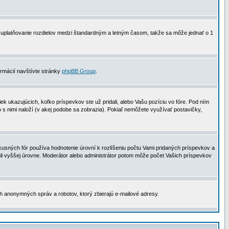
 na uplatňovanie rozdielov medzi štandardným a letným časom, takže sa môže jednať o 1
formácií navštívte stránky
phpBB Group
.
 ukazujúcich, koľko príspevkov ste už pridali, alebo Vašu pozíciu vo fóre. Pod ním
o s nimi naloží (v akej podobe sa zobrazia). Pokiaľ nemôžete využívať postavičky,
usných fór používa hodnotenie úrovní k rozlíšeniu počtu Vami pridaných príspevkov a
ahli vyššej úrovne. Moderátor alebo administrátor potom môže počet Vašich príspevkov
ch anonymných správ a robotov, ktorý zbierajú e-mailové adresy.