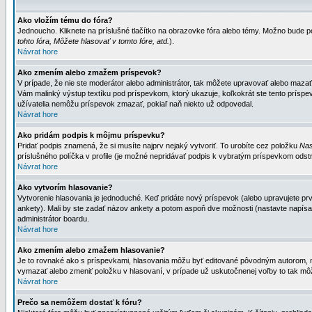
Ako vložím tému do fóra?
Jednoucho. Kliknete na príslušné tlačítko na obrazovke fóra alebo témy. Možno bude po
tohto fóra, Môžete hlasovať v tomto fóre, atd.
).
Návrat hore
Ako zmením alebo zmažem príspevok?
V prípade, že nie ste moderátor alebo administrátor, tak môžete upravovať alebo mazať
Vám malinký výstup textíku pod príspevkom, ktorý ukazuje, koľkokrát ste tento príspevo
užívatelia nemôžu príspevok zmazať, pokiaľ naň niekto už odpovedal.
Návrat hore
Ako pridám podpis k môjmu príspevku?
Pridať podpis znamená, že si musíte najprv nejaký vytvoriť. To urobíte cez položku
Nas
príslušného políčka v profile (je možné nepridávať podpis k vybratým príspevkom odstr
Návrat hore
Ako vytvorím hlasovanie?
Vytvorenie hlasovania je jednoduché. Keď pridáte nový príspevok (alebo upravujete prvý
ankety). Mali by ste zadať názov ankety a potom aspoň dve možnosti (nastavte napísa
administrátor boardu.
Návrat hore
Ako zmením alebo zmažem hlasovanie?
Je to rovnaké ako s príspevkami, hlasovania môžu byť editované pôvodným autorom, mod
vymazať alebo zmeniť položku v hlasovaní, v prípade už uskutočnenej voľby to tak môž
Návrat hore
Prečo sa nemôžem dostať k fóru?