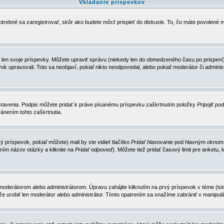
Vkladanie príspevkov
trebné sa zaregistrovať, skôr ako budete môcť prispieť do diskusie. To, čo máte povolené m
 len svoje príspevky. Môžete upraviť správu (niekedy len do obmedzeného času po prispení) 
k upravovali. Toto sa neobjaví, pokiaľ nikto neodpovedal, alebo pokiaľ moderátor či adminis
tavenia
. Podpis môžete pridať k práve písanému príspevku zaškrtnutím položky
Pripojiť po
ánením tohto zaškrtnutia.
 príspevok, pokiaľ môžete) mali by ste vidieť tlačítko
Pridať hlasovanie
pod hlavným oknom n
ním názov otázky a kliknite na
Pridať odpoveď
). Môžete tiež pridať časový limit pre anket
erátorom alebo administrátorom. Úpravu zahájite kliknutím na prvý príspevok v téme (toto 
e urobiť len moderátor alebo administrátor. Tímto opatrením sa snažíme zabrániť v manipulá