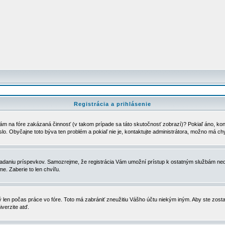
Registrácia a prihlásenie
ám na fóre zakázaná činnosť (v takom prípade sa táto skutočnosť zobrazí)? Pokiaľ áno, kontak
eslo. Obyčajne toto býva ten problém a pokiaľ nie je, kontaktujte administrátora, možno má ch
u vkladaniu príspevkov. Samozrejme, že registrácia Vám umožní prístup k ostatným službám
e. Zaberie to len chvíľu.
ý len počas práce vo fóre. Toto má zabrániť zneužitiu Vášho účtu niekým iným. Aby ste zostal
iverzite atď.