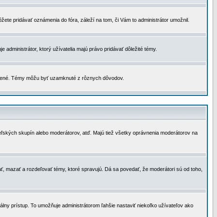
žete pridávať oznámenia do fóra, záleží na tom, či Vám to administrátor umožnil.
 administrátor, ktorý užívatelia majú právo pridávať dôležité témy.
čené. Témy môžu byť uzamknuté z rôznych dôvodov.
teľských skupín alebo moderátorov, atď. Majú tiež všetky oprávnenia moderátorov na
ť, mazať a rozdeľovať témy, ktoré spravujú. Dá sa povedať, že moderátori sú od toho,
lny prístup. To umožňuje administrátorom ľahšie nastaviť niekoľko užívateľov ako