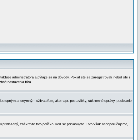
tujte administrátora a pýtajte sa na dôvody. Pokiaľ ste sa zaregistrovali, neboli ste z
ybné nastavenia fóra.
 nedostupným anonymným užívateľom, ako napr. postavičky, súkromné správy, posielanie
i prihlásený, zaškrtnite toto políčko, keď se prihlasujete. Toto však nedoporučujeme,