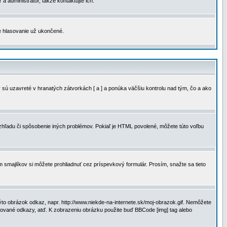
a administrátor, takže kontaktujte ich.
je hlasovanie už ukončené.
 sú uzavreté v hranatých zátvorkách [ a ] a ponúka väčšiu kontrolu nad tým, čo a ako
vzhľadu či spôsobenie iných problémov. Pokiaľ je HTML povolené, môžete túto voľbu
m smajlíkov si môžete prohliadnuť cez príspevkový formulár. Prosím, snažte sa tieto
to obrázok odkaz, napr. http://www.niekde-na-internete.sk/moj-obrazok.gif. Nemôžete
slované odkazy, atď. K zobrazeniu obrázku použite buď BBCode [img] tag alebo