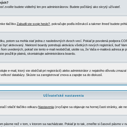
ených?
nosť
zvolíte
budete viditeľný len pre administrátorov. Budete počítáný ako skrytý užívateľ.
nke tlačítko
Zabudli ste svoje heslo?
, pokračujte podľa inštrukcií a takmer ihneď budete prih
dku, potom sa mohla stať jedna z nasledovných dvoch vecí. Pokiaľ je povolená podpora COPPA 
sí byť aktivovaný. Niektoré boardy potrebujú aktiváciu všetkých nových registrácií, buď Vami
 v ňom uvedených, pokiaľ ste tento e-mail neobdržali, uistite sa, že Vaša e-mailová adresa j
ste použili je platná, skontaktujte administrátora boardu.
te e-mail, ktorý ste obdržali pri registrácií) alebo administrátor z nejakého dôvodu zmazal 
la veľkosť databázy. Skúste sa zaregistrovať znova a zapojte sa do diskusií.
Užívateľské nastavenia
tačí stlačiť tlačítko odkazu
Nastavenia
(zvyčajne sa objavuje na hornej časti stránky, ale n
vom pásme než v tom, v ktorom sa nachádzate. Pokiaľ je to tak, zmeňte si časové pásmo v