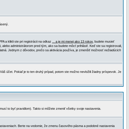
lásený.
a klikli ste pri registrácii na odkaz
... a je mi menej ako 13 rokov
, budete musieť
, alebo administrátorom pred tým, ako sa budete môcť prihlásiť. Keď ste sa registrovali,
e platná. Jednym z dôvodov, prečo sa aktivácia používa, je zmenšiť možnosť
nežiadúcich
Váš účet. Pokiaľ je to ten druhý prípad, potom ste možno nevložili žiadny príspevok. Je
emusí to byť pravidlom). Takto si môžete zmeniť všetky svoje nastavenia.
 nastaveniach. Berte na vedomie, že zmenu časového pásma a podobné nastavenia