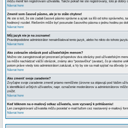
môžu meniť len registrovaní uživatelia. Takže pokiaľ nie ste registrovaný, toto je dobrý 
Návrat hore
Zmenil som časové pásmo, ale je to stále chybne!
Ak ste si istí, že ste zadali časové pásmo správne a aj tak sa líši od toho správneho
hodinový rozdiel. Riešením môže byť posunutie časového pásma o jednu hodinu po dob
Návrat hore
Môj jazyk nie je na zozname!
Pravdepodobne administrátor nenainštaloval tento jazyk, alebo ho nikto do tohoto jazyka 
Návrat hore
Ako zobrazím obrázok pod užívateľským menom?
Možno ste zaregistrovali pri prezeraní príspevkov dva obrázky pod užívateľským menom
sa môže nachádzať väčší obrázok, známy ako "postavička" (avatar), čo je vlastne uniká
potom práve vtedy toto administrátori zakázali, a Vy by ste sa mali spýtať na dôvody (v
Návrat hore
Ako zmeniť svoje zaradenie?
Zvyčajne svoje zaradenie zmeniť priamo nemôžete (úrovne sa objavujú pod Vašim užív
k identifikácií určitých užívateľov, napr. označenie moderátorov a administrátorov m
znížiť.
Návrat hore
Keď kliknem na e-mailový odkaz užívateľa, som vyzvaný k prihláseniu!
Len zaregistrovaní užívatelia môžu posielať e-mail ľuďom cez nastavený e-mailový form
Návrat hore