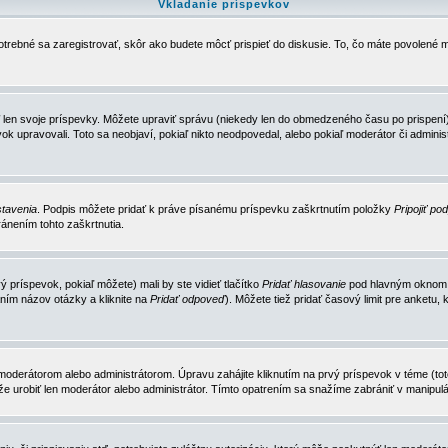
Vkladanie príspevkov
trebné sa zaregistrovať, skôr ako budete môcť prispieť do diskusie. To, čo máte povolené m
 len svoje príspevky. Môžete upraviť správu (niekedy len do obmedzeného času po prispení) 
k upravovali. Toto sa neobjaví, pokiaľ nikto neodpovedal, alebo pokiaľ moderátor či adminis
tavenia
. Podpis môžete pridať k práve písanému príspevku zaškrtnutím položky
Pripojiť po
ánením tohto zaškrtnutia.
 príspevok, pokiaľ môžete) mali by ste vidieť tlačítko
Pridať hlasovanie
pod hlavným oknom n
ním názov otázky a kliknite na
Pridať odpoveď
). Môžete tiež pridať časový limit pre anket
erátorom alebo administrátorom. Úpravu zahájite kliknutím na prvý príspevok v téme (toto 
e urobiť len moderátor alebo administrátor. Tímto opatrením sa snažíme zabrániť v manipulá