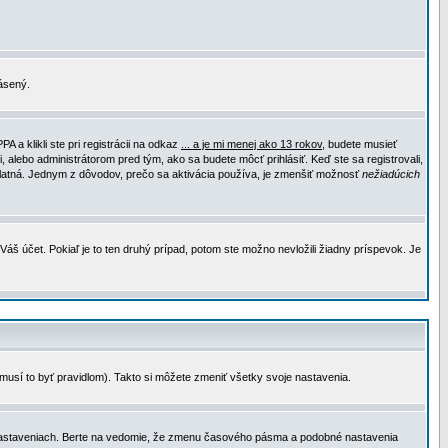
lásený.
a klikli ste pri registrácii na odkaz
... a je mi menej ako 13 rokov
, budete musieť
, alebo administrátorom pred tým, ako sa budete môcť prihlásiť. Keď ste sa registrovali,
e platná. Jednym z dôvodov, prečo sa aktivácia používa, je zmenšiť možnosť
nežiadúcich
Váš účet. Pokiaľ je to ten druhý prípad, potom ste možno nevložili žiadny príspevok. Je
emusí to byť pravidlom). Takto si môžete zmeniť všetky svoje nastavenia.
 nastaveniach. Berte na vedomie, že zmenu časového pásma a podobné nastavenia