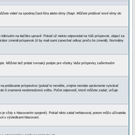
ôžete vidieť na spodnej časti fóra alebo témy (Napr.
Môžete pridávať nové témy do
kliknutím na tlačítko
upraviť
. Pokiaľ už niekto odpovedal na Váš príspevok, objaví sa
trátor zmenili príspevok (tí by mali sami zanechať odkaz prečo ho zmenili). Normálny
dpis
. Môžete tiež pridať rovnaký podpis pre všetky Vaše príspevky zaškrtnutím
a pridávanie príspevkov (pokiaľ to nevidíte, zrejme nemáte oprávnenie vytvárať
u, kde 0 znamená neobmedzenú voľbu. Počet odpovedí, ktoré môžete zadať, určuje
je vždy s hlasovaním spojené). Pokiaľ nikto zatiaľ nehlasoval, potom môžu užívatelia
cii s výsledkami hlasovaní.