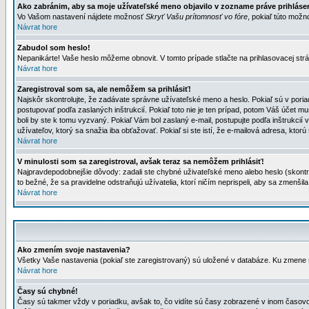
Ako zabránim, aby sa moje užívateľské meno objavilo v zozname práve prihlás
Vo Vašom nastavení nájdete možnosť
Skryť Vašu prítomnosť vo fóre
, pokiaľ túto mož
Návrat hore
Zabudol som heslo!
Nepanikárte! Vaše heslo môžeme obnovit. V tomto prípade stlačte na prihlasovacej strá
Návrat hore
Zaregistroval som sa, ale nemôžem sa prihlásiť!
Najskôr skontrolujte, že zadávate správne užívateľské meno a heslo. Pokiaľ sú v poria
postupovať podľa zaslaných inštrukcií. Pokiaľ toto nie je ten prípad, potom Váš účet mu
boli by ste k tomu vyzvaný. Pokiaľ Vám bol zaslaný e-mail, postupujte podľa inštrukcií
užívateľov, ktorý sa snažia iba obťažovať. Pokiaľ si ste istí, že e-mailová adresa, ktorú 
Návrat hore
V minulosti som sa zaregistroval, avšak teraz sa nemôžem prihlásiť!
Najpravdepodobnejšie dôvody: zadali ste chybné uživateľské meno alebo heslo (skontroluj
to bežné, že sa pravidelne odstraňujú užívatelia, ktorí ničím neprispeli, aby sa zmenši
Návrat hore
Ako zmením svoje nastavenia?
Všetky Vaše nastavenia (pokiaľ ste zaregistrovaný) sú uložené v databáze. Ku zmene s
Návrat hore
Časy sú chybné!
Časy sú takmer vždy v poriadku, avšak to, čo vidíte sú časy zobrazené v inom časo