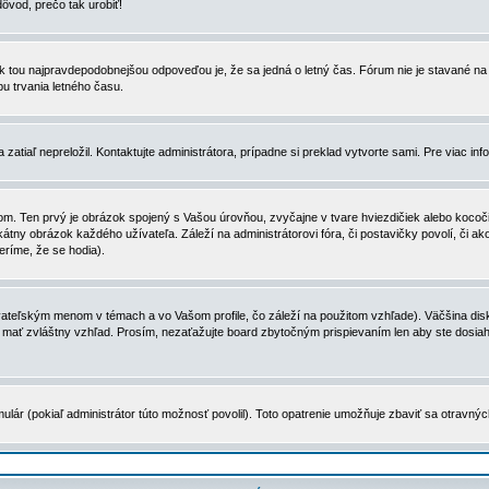
dôvod, prečo tak urobiť!
, tak tou najpravdepodobnejšou odpoveďou je, že sa jedná o letný čas. Fórum nie je stavané
u trvania letného času.
zatiaľ nepreložil. Kontaktujte administrátora, prípadne si preklad vytvorte sami. Pre viac in
. Ten prvý je obrázok spojený s Vašou úrovňou, zvyčajne v tvare hviezdičiek alebo kocočiek
tny obrázok každého užívateľa. Záleží na administrátorovi fóra, či postavičky povolí, či ak
eríme, že se hodia).
ateľským menom v témach a vo Vašom profile, čo záleží na použitom vzhľade). Väčšina disk
ôže mať zvláštny vzhľad. Prosím, nezaťažujte board zbytočným prispievaním len aby ste dosi
ulár (pokiaľ administrátor túto možnosť povolil). Toto opatrenie umožňuje zbaviť sa otravný