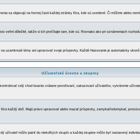
menia sa objavujú na hornej časti každej stránky fóra, kde sú uvedené. Či môžete alebo nemô
to veľmi dôležité, takže si ich prečítajte tam, kde sú. Rovnako ako pri oznámeniach rozhoduje
a uzamknuté témy ani upravovať svoje príspevky. Každé hlasovanie je automaticky ukon
Užívateľské úrovne a skupiny
u kontrolovať celý chod boardu vrátane povoľovaní, zakazovaní užívateľov, vytvárenie užíva
 chod fóra každý deň. Majú právo upravovať alebo mazať príspevky, zamykať/odomykať, presúva
dý užívateľ môže patriť do niekoľkých skupín a každej skupine môže byť nastavený individuá