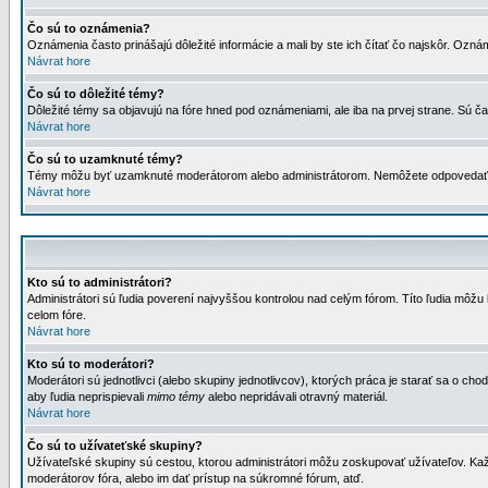
Čo sú to oznámenia?
Oznámenia často prinášajú dôležité informácie a mali by ste ich čítať čo najskôr. Ozná
Návrat hore
Čo sú to dôležité témy?
Dôležité témy sa objavujú na fóre hned pod oznámeniami, ale iba na prvej strane. Sú čas
Návrat hore
Čo sú to uzamknuté témy?
Témy môžu byť uzamknuté moderátorom alebo administrátorom. Nemôžete odpovedať n
Návrat hore
Kto sú to administrátori?
Administrátori sú ľudia poverení najvyššou kontrolou nad celým fórom. Títo ľudia môž
celom fóre.
Návrat hore
Kto sú to moderátori?
Moderátori sú jednotlivci (alebo skupiny jednotlivcov), ktorých práca je starať sa o
aby ľudia neprispievali
mimo témy
alebo nepridávali otravný materiál.
Návrat hore
Čo sú to užívateťské skupiny?
Užívateľské skupiny sú cestou, ktorou administrátori môžu zoskupovať užívateľov. Kaž
moderátorov fóra, alebo im dať prístup na súkromné fórum, atď.