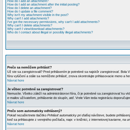
How do I add an attachment?
How do I add an attachment after the initial posting?
How do I delete an attachment?
How do I update a file comment?
Why isn't my attachment visible in the post?
Why can't I add attachments?
I've got the necessary permissions, why can't I add attachments?
Why can't I delete attachments?
Why can't I view/download attachments?
Who do I contact about illegal or possibly illegal attachments?
Prečo sa nemôžem prihlásiť?
Už ste sa zaregistrovali? Pred prihlásením je potrebné sa najskôr zaregistrovať. Bola V
fóra vylúčení a stále sa nemôžete prihlásiť, znova skontrolujte prihlasovacie meno a h
Návrat hore
Je vôbec potrebné sa zaregistrovať?
Nemusíte. Všetko záleží na administrátorovi fóra, či je potrebné sa zaregistrovať k
e-mailov užívateľom, prihlásenie do skupín, atď. Vrele Vám teda registráciu doporučujem
Návrat hore
Prečo som automaticky odhlásený?
Pokiaľ nezaškrtnete tlačítko
Prihlásiť automaticky pri ďalšej návšteve
, budete prihlásen
keď sa prihlasujete z verejného počítača, napr. v knižnici, z internetovej kaviarne, na un
Návrat hore