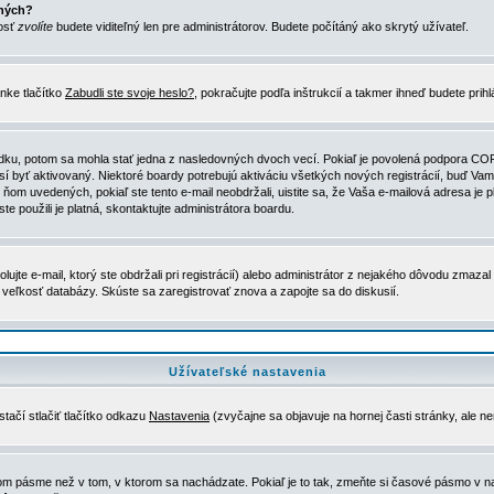
ených?
nosť
zvolíte
budete viditeľný len pre administrátorov. Budete počítáný ako skrytý užívateľ.
nke tlačítko
Zabudli ste svoje heslo?
, pokračujte podľa inštrukcií a takmer ihneď budete prih
dku, potom sa mohla stať jedna z nasledovných dvoch vecí. Pokiaľ je povolená podpora COPPA 
sí byť aktivovaný. Niektoré boardy potrebujú aktiváciu všetkých nových registrácií, buď Vami
 v ňom uvedených, pokiaľ ste tento e-mail neobdržali, uistite sa, že Vaša e-mailová adresa j
ste použili je platná, skontaktujte administrátora boardu.
te e-mail, ktorý ste obdržali pri registrácií) alebo administrátor z nejakého dôvodu zmazal 
la veľkosť databázy. Skúste sa zaregistrovať znova a zapojte sa do diskusií.
Užívateľské nastavenia
tačí stlačiť tlačítko odkazu
Nastavenia
(zvyčajne sa objavuje na hornej časti stránky, ale n
vom pásme než v tom, v ktorom sa nachádzate. Pokiaľ je to tak, zmeňte si časové pásmo v