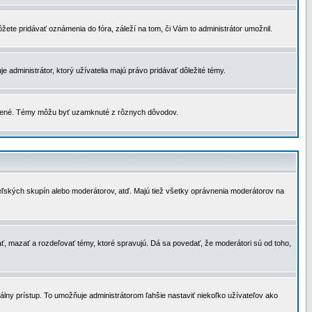
žete pridávať oznámenia do fóra, záleží na tom, či Vám to administrátor umožnil.
 administrátor, ktorý užívatelia majú právo pridávať dôležité témy.
čené. Témy môžu byť uzamknuté z rôznych dôvodov.
teľských skupín alebo moderátorov, atď. Majú tiež všetky oprávnenia moderátorov na
ť, mazať a rozdeľovať témy, ktoré spravujú. Dá sa povedať, že moderátori sú od toho,
lny prístup. To umožňuje administrátorom ľahšie nastaviť niekoľko užívateľov ako