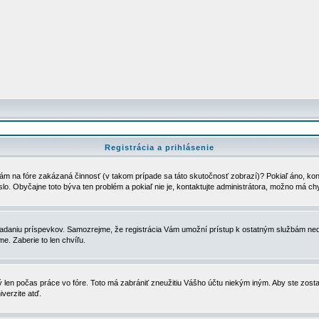
Registrácia a prihlásenie
ám na fóre zakázaná činnosť (v takom prípade sa táto skutočnosť zobrazí)? Pokiaľ áno, kontak
eslo. Obyčajne toto býva ten problém a pokiaľ nie je, kontaktujte administrátora, možno má ch
u vkladaniu príspevkov. Samozrejme, že registrácia Vám umožní prístup k ostatným službám
e. Zaberie to len chvíľu.
ý len počas práce vo fóre. Toto má zabrániť zneužitiu Vášho účtu niekým iným. Aby ste zostal
iverzite atď.