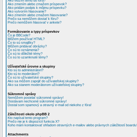
Ako vložím tému do fóra?
Ako zmením alebo zmažem príspevok?
Ako pridám podpis k môjmu príspevku?
Ako vytvorím hlasovanie?
Ako zmením alebo zmažem hlasovanie?
Prečo sa nemôžem dostať k fóru?
Prečo nemôžem hlasovať v ankete?
Formátovanie a typy príspevkov
Čo je BBCode?
Môžem používať HTML?
Čo to sú smajlíky?
Môžem pridávať obrázky?
Čo sú to oznámenia?
Čo sú to dôležité témy?
Čo sú to uzamknuté témy?
Užívateľské úrovne a skupiny
Kto sú to administrátori?
Kto sú to moderátori?
Čo sú to užívateťské skupiny?
Ako sa môžem zapojiť do užívateľskej skupiny?
Ako sa stanem moderátorom užívateľskej skupiny?
Súkromné správy
Nemôžem posielať súkromné správy!
Dostávam nechcené súkromné správy!
Dostal som spamový a otravný e-mail od niekoho z fóra!
Záležitosti okolo phpBB 2
Kto napísal tento program?
Prečo nie je k dispozícií funkcia X?
Koho mám kontaktovať ohľadom otravných e-mailov alebo právnych záležitostí boardu
Attachments