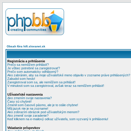
Obsah fóra hifi.slovanet.sk
Registrácia a prihlásenie
Prečo sa nemôžem prihlásiť?
Je vôbec potrebné sa zaregistrovať?
Prečo som automaticky odhlásený?
Ako zabránim, aby sa moje užívateľské meno objavilo v zozname práve prihlásených?
Zabudol som heslo!
Zaregistroval som sa, ale nemôžem sa prihlásiť!
V minulosti som sa zaregistroval, avšak teraz sa nemôžem prihlásiť!
Užívateľské nastavenia
Ako zmením svoje nastavenia?
Časy sú chybné!
Zmenil som časové pásmo, ale je to stále chybne!
Môj jazyk nie je na zozname!
Ako zobrazím obrázok pod užívateľským menom?
Ako zmeniť svoje zaradenie?
Keď kliknem na e-mailový odkaz užívateľa, som vyzvaný k prihláseniu!
Vkladanie príspevkov