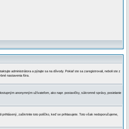
tujte administrátora a pýtajte sa na dôvody. Pokiaľ ste sa zaregistrovali, neboli ste z
ybné nastavenia fóra.
 nedostupným anonymným užívateľom, ako napr. postavičky, súkromné správy, posielanie
i prihlásený, zaškrtnite toto políčko, keď se prihlasujete. Toto však nedoporučujeme,