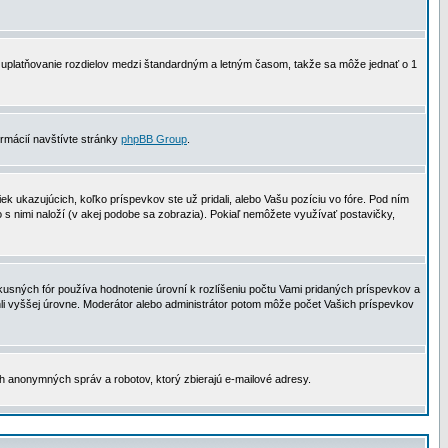
 na uplatňovanie rozdielov medzi štandardným a letným časom, takže sa môže jednať o 1
formácií navštívte stránky
phpBB Group
.
 ukazujúcich, koľko príspevkov ste už pridali, alebo Vašu pozíciu vo fóre. Pod ním
o s nimi naloží (v akej podobe sa zobrazia). Pokiaľ nemôžete využívať postavičky,
usných fór používa hodnotenie úrovní k rozlíšeniu počtu Vami pridaných príspevkov a
ahli vyššej úrovne. Moderátor alebo administrátor potom môže počet Vašich príspevkov
ch anonymných správ a robotov, ktorý zbierajú e-mailové adresy.