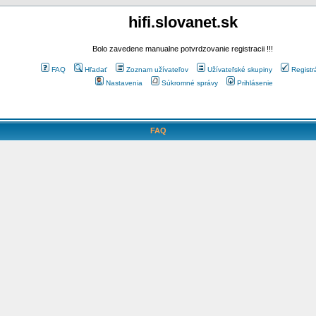
hifi.slovanet.sk
Bolo zavedene manualne potvrdzovanie registracii !!!
FAQ
Hľadať
Zoznam užívateľov
Užívateľské skupiny
Registr
Nastavenia
Súkromné správy
Prihlásenie
FAQ