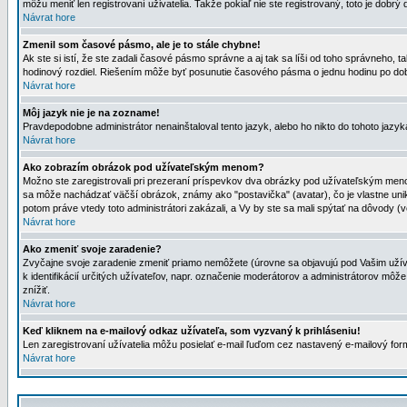
môžu meniť len registrovaní uživatelia. Takže pokiaľ nie ste registrovaný, toto je dobrý 
Návrat hore
Zmenil som časové pásmo, ale je to stále chybne!
Ak ste si istí, že ste zadali časové pásmo správne a aj tak sa líši od toho správneho
hodinový rozdiel. Riešením môže byť posunutie časového pásma o jednu hodinu po dob
Návrat hore
Môj jazyk nie je na zozname!
Pravdepodobne administrátor nenainštaloval tento jazyk, alebo ho nikto do tohoto jazyka 
Návrat hore
Ako zobrazím obrázok pod užívateľským menom?
Možno ste zaregistrovali pri prezeraní príspevkov dva obrázky pod užívateľským menom
sa môže nachádzať väčší obrázok, známy ako "postavička" (avatar), čo je vlastne uniká
potom práve vtedy toto administrátori zakázali, a Vy by ste sa mali spýtať na dôvody (v
Návrat hore
Ako zmeniť svoje zaradenie?
Zvyčajne svoje zaradenie zmeniť priamo nemôžete (úrovne sa objavujú pod Vašim užív
k identifikácií určitých užívateľov, napr. označenie moderátorov a administrátorov m
znížiť.
Návrat hore
Keď kliknem na e-mailový odkaz užívateľa, som vyzvaný k prihláseniu!
Len zaregistrovaní užívatelia môžu posielať e-mail ľuďom cez nastavený e-mailový form
Návrat hore