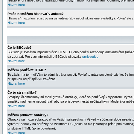
Niektoré fóra môžu byť zneprístupnené určitým ľuďom či skupinám. K čítaniu, prehliadani
Návrat hore
Prečo nemôžem hlasovať v ankete?
Hlasovať môžu len registrovaní užívatelia (aby neboli skreslené výsledky). Pokiaľ st
Návrat hore
Čo je BBCode?
BBCode je zvláštna implementácia HTML. O jeho použití rozhoduje administrátor (môžet
sa zobrazí. Pre viac informácií o BBCode si pozrite
sprievodcu
.
Návrat hore
Môžem používať HTML?
To závisí na tom, či Vám to administrátor povolí. Pokiaľ to máte povolené, zistíte, že fun
príspevok od příspěvku zakázať.
Návrat hore
Čo to sú smajlíky?
Smajlíky, či emotikony sú malé grafické obrázky, ktoré sa používají k vyjadreniu výra
smajlíky nadmerne nepoužívať, aby sa príspevok nestal nečitateľným. Moderátor môž
Návrat hore
Môžem pridávať obrázky?
Obrázky sa môžu zobrazovať vo Vašich príspevkoch. Aj keď v súčasnej dobe neexistuje
vytvárať odkazy na obrázky na vlastnom PC (pokiaľ to nie je verejne prístupná stani
príslušné HTML (ak je povolené).
Návrat hore