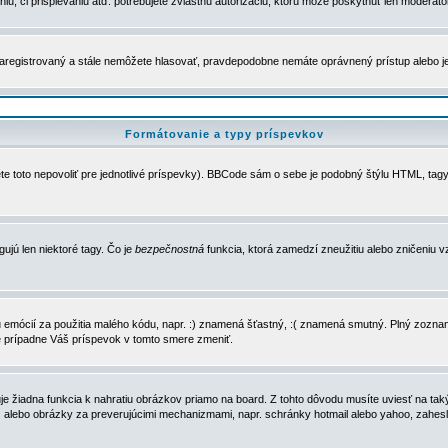
u, či prispievaniu atď. potrebujete zvláštnu autorizáciu, ktorú môže poskytnúť len moderátor 
e zaregistrovaný a stále nemôžete hlasovať, pravdepodobne nemáte oprávnený prístup alebo 
Formátovanie a typy príspevkov
e toto nepovoliť pre jednotlivé príspevky). BBCode sám o sebe je podobný štýlu HTML, tagy
gujú len niektoré tagy. Čo je
bezpečnostná
funkcia, ktorá zamedzí zneužitiu alebo zničeniu 
zu emócií za použitia malého kódu, napr. :) znamená šťastný, :( znamená smutný. Plný zozna
e prípadne Váš príspevok v tomto smere zmeniť.
 žiadna funkcia k nahratiu obrázkov priamo na board. Z tohto dôvodu musíte uviesť na taký
ca) alebo obrázky za preverujúcimi mechanizmami, napr. schránky hotmail alebo yahoo, zahe