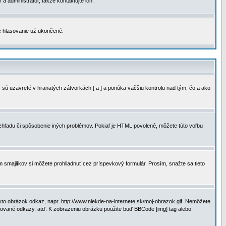
a administrátor, takže kontaktujte ich.
je hlasovanie už ukončené.
 sú uzavreté v hranatých zátvorkách [ a ] a ponúka väčšiu kontrolu nad tým, čo a ako
vzhľadu či spôsobenie iných problémov. Pokiaľ je HTML povolené, môžete túto voľbu
m smajlíkov si môžete prohliadnuť cez príspevkový formulár. Prosím, snažte sa tieto
to obrázok odkaz, napr. http://www.niekde-na-internete.sk/moj-obrazok.gif. Nemôžete
slované odkazy, atď. K zobrazeniu obrázku použite buď BBCode [img] tag alebo