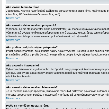
Ako vložím tému do fóra?
Jednoucho. Kliknete na príslušné tlačítko na obrazovke fóra alebo témy. Možno bude po
tohto fóra, Môžete hlasovať v tomto fóre, atd.
).
Návrat hore
Ako zmením alebo zmažem príspevok?
V prípade, že nie ste moderátor alebo administrátor, tak môžete upravovať alebo mazať
Vám malinký výstup textíku pod príspevkom, ktorý ukazuje, koľkokrát ste tento príspevo
užívatelia nemôžu príspevok zmazať, pokiaľ naň niekto už odpovedal.
Návrat hore
Ako pridám podpis k môjmu príspevku?
Pridať podpis znamená, že si musíte najprv nejaký vytvoriť. To urobíte cez položku
Nas
príslušného políčka v profile (je možné nepridávať podpis k vybratým príspevkom odstr
Návrat hore
Ako vytvorím hlasovanie?
Vytvorenie hlasovania je jednoduché. Keď pridáte nový príspevok (alebo upravujete prvý
ankety). Mali by ste zadať názov ankety a potom aspoň dve možnosti (nastavte napísa
administrátor boardu.
Návrat hore
Ako zmením alebo zmažem hlasovanie?
Je to rovnaké ako s príspevkami, hlasovania môžu byť editované pôvodným autorom, mod
vymazať alebo zmeniť položku v hlasovaní, v prípade už uskutočnenej voľby to tak môž
Návrat hore
Prečo sa nemôžem dostať k fóru?