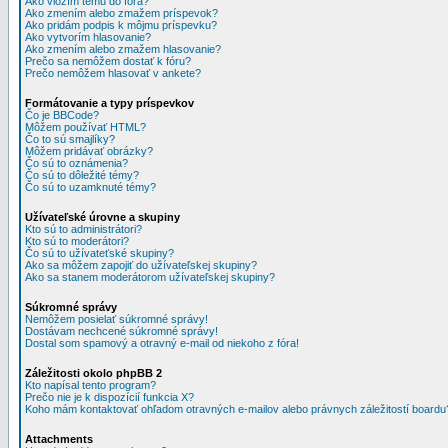
Ako vložím tému do fóra?
Ako zmením alebo zmažem príspevok?
Ako pridám podpis k môjmu príspevku?
Ako vytvorím hlasovanie?
Ako zmením alebo zmažem hlasovanie?
Prečo sa nemôžem dostať k fóru?
Prečo nemôžem hlasovať v ankete?
Formátovanie a typy príspevkov
Čo je BBCode?
Môžem používať HTML?
Čo to sú smajlíky?
Môžem pridávať obrázky?
Čo sú to oznámenia?
Čo sú to dôležité témy?
Čo sú to uzamknuté témy?
Užívateľské úrovne a skupiny
Kto sú to administrátori?
Kto sú to moderátori?
Čo sú to užívateťské skupiny?
Ako sa môžem zapojiť do užívateľskej skupiny?
Ako sa stanem moderátorom užívateľskej skupiny?
Súkromné správy
Nemôžem posielať súkromné správy!
Dostávam nechcené súkromné správy!
Dostal som spamový a otravný e-mail od niekoho z fóra!
Záležitosti okolo phpBB 2
Kto napísal tento program?
Prečo nie je k dispozícií funkcia X?
Koho mám kontaktovať ohľadom otravných e-mailov alebo právnych záležitostí boardu
Attachments