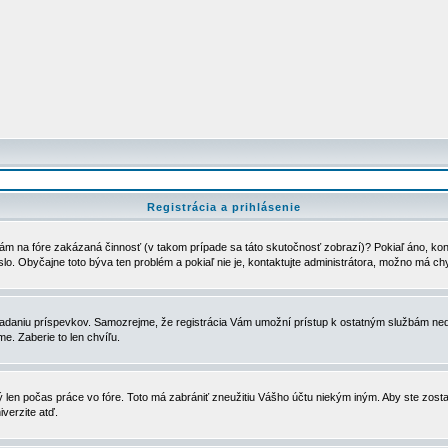
Registrácia a prihlásenie
ám na fóre zakázaná činnosť (v takom prípade sa táto skutočnosť zobrazí)? Pokiaľ áno, kontak
eslo. Obyčajne toto býva ten problém a pokiaľ nie je, kontaktujte administrátora, možno má ch
u vkladaniu príspevkov. Samozrejme, že registrácia Vám umožní prístup k ostatným službám
e. Zaberie to len chvíľu.
ý len počas práce vo fóre. Toto má zabrániť zneužitiu Vášho účtu niekým iným. Aby ste zostal
iverzite atď.