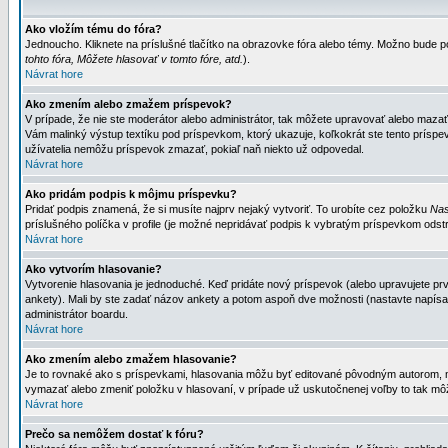
Ako vložím tému do fóra?
Jednoucho. Kliknete na príslušné tlačítko na obrazovke fóra alebo témy. Možno bude po
tohto fóra, Môžete hlasovať v tomto fóre, atd.
).
Návrat hore
Ako zmením alebo zmažem príspevok?
V prípade, že nie ste moderátor alebo administrátor, tak môžete upravovať alebo mazať
Vám malinký výstup textíku pod príspevkom, ktorý ukazuje, koľkokrát ste tento príspevo
užívatelia nemôžu príspevok zmazať, pokiaľ naň niekto už odpovedal.
Návrat hore
Ako pridám podpis k môjmu príspevku?
Pridať podpis znamená, že si musíte najprv nejaký vytvoriť. To urobíte cez položku
Nas
príslušného políčka v profile (je možné nepridávať podpis k vybratým príspevkom odstr
Návrat hore
Ako vytvorím hlasovanie?
Vytvorenie hlasovania je jednoduché. Keď pridáte nový príspevok (alebo upravujete prvý
ankety). Mali by ste zadať názov ankety a potom aspoň dve možnosti (nastavte napísa
administrátor boardu.
Návrat hore
Ako zmením alebo zmažem hlasovanie?
Je to rovnaké ako s príspevkami, hlasovania môžu byť editované pôvodným autorom, mod
vymazať alebo zmeniť položku v hlasovaní, v prípade už uskutočnenej voľby to tak môž
Návrat hore
Prečo sa nemôžem dostať k fóru?