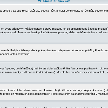
Vkladanie príspevkov
trebné sa zaregistrovať, skôr ako budete môcť prispieť do diskusie. To, čo máte povolené m
 len svoje príspevky. Môžete upraviť správu (niekedy len do obmedzeného času po prispení) 
k upravovali. Toto sa neobjaví, pokiaľ nikto neodpovedal, alebo pokiaľ moderátor či adminis
tavenia
. Podpis môžete pridať k práve písanému príspevku zaškrtnutím položky
Pripojiť po
ánením tohto zaškrtnutia.
 príspevok, pokiaľ môžete) mali by ste vidieť tlačítko
Pridať hlasovanie
pod hlavným oknom n
ním názov otázky a kliknite na
Pridať odpoveď
). Môžete tiež pridať časový limit pre anket
erátorom alebo administrátorom. Úpravu zahájite kliknutím na prvý príspevok v téme (toto 
e urobiť len moderátor alebo administrátor. Tímto opatrením sa snažíme zabrániť v manipulá