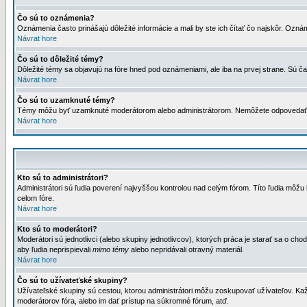
Čo sú to oznámenia?
Oznámenia často prinášajú dôležité informácie a mali by ste ich čítať čo najskôr. Ozná
Návrat hore
Čo sú to dôležité témy?
Dôležité témy sa objavujú na fóre hned pod oznámeniami, ale iba na prvej strane. Sú čas
Návrat hore
Čo sú to uzamknuté témy?
Témy môžu byť uzamknuté moderátorom alebo administrátorom. Nemôžete odpovedať n
Návrat hore
Kto sú to administrátori?
Administrátori sú ľudia poverení najvyššou kontrolou nad celým fórom. Títo ľudia môž
celom fóre.
Návrat hore
Kto sú to moderátori?
Moderátori sú jednotlivci (alebo skupiny jednotlivcov), ktorých práca je starať sa o
aby ľudia neprispievali
mimo témy
alebo nepridávali otravný materiál.
Návrat hore
Čo sú to užívateťské skupiny?
Užívateľské skupiny sú cestou, ktorou administrátori môžu zoskupovať užívateľov. Kaž
moderátorov fóra, alebo im dať prístup na súkromné fórum, atď.