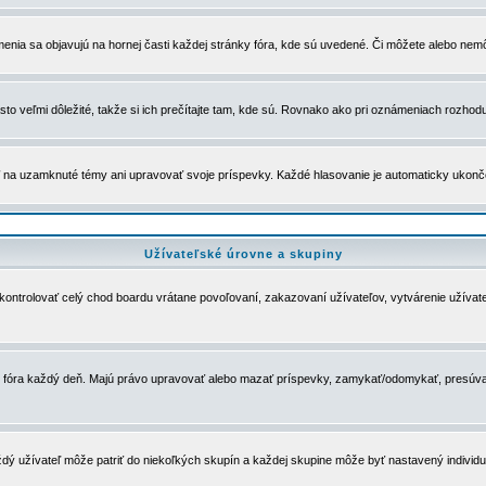
menia sa objavujú na hornej časti každej stránky fóra, kde sú uvedené. Či môžete alebo nemô
to veľmi dôležité, takže si ich prečítajte tam, kde sú. Rovnako ako pri oznámeniach rozhoduje
a uzamknuté témy ani upravovať svoje príspevky. Každé hlasovanie je automaticky ukon
Užívateľské úrovne a skupiny
u kontrolovať celý chod boardu vrátane povoľovaní, zakazovaní užívateľov, vytvárenie užíva
 chod fóra každý deň. Majú právo upravovať alebo mazať príspevky, zamykať/odomykať, presúva
dý užívateľ môže patriť do niekoľkých skupín a každej skupine môže byť nastavený individuá