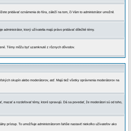
žete pridávať oznámenia do fóra, záleží na tom, či Vám to administrátor umožnil.
 administrátor, ktorý užívatelia majú právo pridávať dôležité témy.
čené. Témy môžu byť uzamknuté z rôznych dôvodov.
teľských skupín alebo moderátorov, atď. Majú tiež všetky oprávnenia moderátorov na
ť, mazať a rozdeľovať témy, ktoré spravujú. Dá sa povedať, že moderátori sú od toho,
lny prístup. To umožňuje administrátorom ľahšie nastaviť niekoľko užívateľov ako