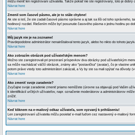
môžu meniť len registrovaní uživatelia. Takže pokiaľ nie ste registrovaný, toto je dobrý 
Návrat hore
Zmenil som časové pásmo, ale je to stále chybne!
Ak ste si istí, že ste zadali časové pásmo správne a aj tak sa líši od toho správneho
hodinový rozdiel. Riešením môže byť posunutie časového pásma o jednu hodinu po dob
Návrat hore
Môj jazyk nie je na zozname!
Pravdepodobne administrátor nenainštaloval tento jazyk, alebo ho nikto do tohoto jazyka 
Návrat hore
Ako zobrazím obrázok pod užívateľským menom?
Možno ste zaregistrovali pri prezeraní príspevkov dva obrázky pod užívateľským menom
sa môže nachádzať väčší obrázok, známy ako "postavička" (avatar), čo je vlastne uniká
potom práve vtedy toto administrátori zakázali, a Vy by ste sa mali spýtať na dôvody (v
Návrat hore
Ako zmeniť svoje zaradenie?
Zvyčajne svoje zaradenie zmeniť priamo nemôžete (úrovne sa objavujú pod Vašim užív
k identifikácií určitých užívateľov, napr. označenie moderátorov a administrátorov m
znížiť.
Návrat hore
Keď kliknem na e-mailový odkaz užívateľa, som vyzvaný k prihláseniu!
Len zaregistrovaní užívatelia môžu posielať e-mail ľuďom cez nastavený e-mailový form
Návrat hore