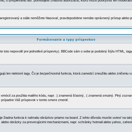
u, či prispievaniu atď. potrebujete zvláštnu autorizáciu, ktorú môže poskytnúť len moderátor 
e zaregistrovaný a stále nemôžete hlasovať, pravdepodobne nemáte oprávnený prístup alebo 
Formátovanie a typy príspevkov
e toto nepovoliť pre jednotlivé príspevky). BBCode sám o sebe je podobný štýlu HTML, tagy
gujú len niektoré tagy. Čo je
bezpečnostná
funkcia, ktorá zamedzí zneužitiu alebo zničeniu 
zu emócií za použitia malého kódu, napr. :) znamená šťastný, :( znamená smutný. Plný zozna
e prípadne Váš príspevok v tomto smere zmeniť.
 žiadna funkcia k nahratiu obrázkov priamo na board. Z tohto dôvodu musíte uviesť na taký
ca) alebo obrázky za preverujúcimi mechanizmami, napr. schránky hotmail alebo yahoo, zahe