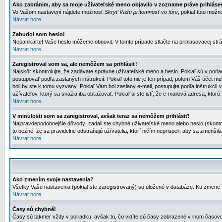
Ako zabránim, aby sa moje užívateľské meno objavilo v zozname práve prihlás
Vo Vašom nastavení nájdete možnosť
Skryť Vašu prítomnosť vo fóre
, pokiaľ túto mož
Návrat hore
Zabudol som heslo!
Nepanikárte! Vaše heslo môžeme obnovit. V tomto prípade stlačte na prihlasovacej strá
Návrat hore
Zaregistroval som sa, ale nemôžem sa prihlásiť!
Najskôr skontrolujte, že zadávate správne užívateľské meno a heslo. Pokiaľ sú v poria
postupovať podľa zaslaných inštrukcií. Pokiaľ toto nie je ten prípad, potom Váš účet mu
boli by ste k tomu vyzvaný. Pokiaľ Vám bol zaslaný e-mail, postupujte podľa inštrukcií
užívateľov, ktorý sa snažia iba obťažovať. Pokiaľ si ste istí, že e-mailová adresa, ktorú 
Návrat hore
V minulosti som sa zaregistroval, avšak teraz sa nemôžem prihlásiť!
Najpravdepodobnejšie dôvody: zadali ste chybné uživateľské meno alebo heslo (skontroluj
to bežné, že sa pravidelne odstraňujú užívatelia, ktorí ničím neprispeli, aby sa zmenši
Návrat hore
Ako zmením svoje nastavenia?
Všetky Vaše nastavenia (pokiaľ ste zaregistrovaný) sú uložené v databáze. Ku zmene s
Návrat hore
Časy sú chybné!
Časy sú takmer vždy v poriadku, avšak to, čo vidíte sú časy zobrazené v inom časo