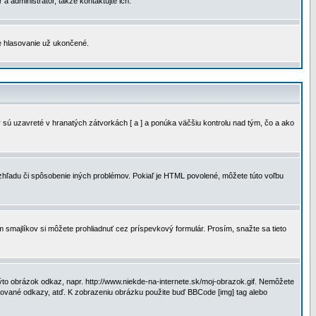
a administrátor, takže kontaktujte ich.
je hlasovanie už ukončené.
 sú uzavreté v hranatých zátvorkách [ a ] a ponúka väčšiu kontrolu nad tým, čo a ako
vzhľadu či spôsobenie iných problémov. Pokiaľ je HTML povolené, môžete túto voľbu
m smajlíkov si môžete prohliadnuť cez príspevkový formulár. Prosím, snažte sa tieto
to obrázok odkaz, napr. http://www.niekde-na-internete.sk/moj-obrazok.gif. Nemôžete
slované odkazy, atď. K zobrazeniu obrázku použite buď BBCode [img] tag alebo