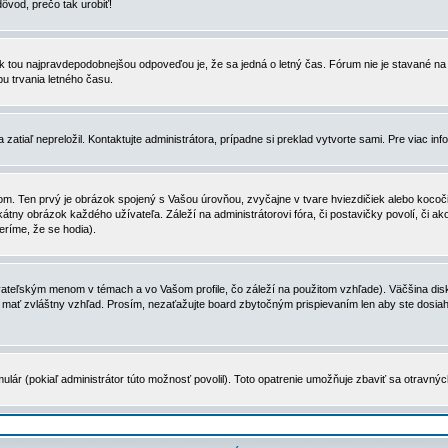
dôvod, prečo tak urobiť!
, tak tou najpravdepodobnejšou odpoveďou je, že sa jedná o letný čas. Fórum nie je stavané
u trvania letného času.
zatiaľ nepreložil. Kontaktujte administrátora, prípadne si preklad vytvorte sami. Pre viac in
. Ten prvý je obrázok spojený s Vašou úrovňou, zvyčajne v tvare hviezdičiek alebo kocočiek
tny obrázok každého užívateľa. Záleží na administrátorovi fóra, či postavičky povolí, či ak
eríme, že se hodia).
ateľským menom v témach a vo Vašom profile, čo záleží na použitom vzhľade). Väčšina disk
ôže mať zvláštny vzhľad. Prosím, nezaťažujte board zbytočným prispievaním len aby ste dosi
ulár (pokiaľ administrátor túto možnosť povolil). Toto opatrenie umožňuje zbaviť sa otravný