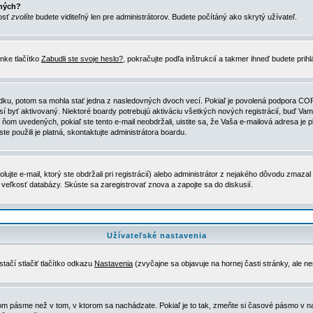
ených?
nosť
zvolíte
budete viditeľný len pre administrátorov. Budete počítáný ako skrytý užívateľ.
nke tlačítko
Zabudli ste svoje heslo?
, pokračujte podľa inštrukcií a takmer ihneď budete prih
dku, potom sa mohla stať jedna z nasledovných dvoch vecí. Pokiaľ je povolená podpora COPPA 
sí byť aktivovaný. Niektoré boardy potrebujú aktiváciu všetkých nových registrácií, buď Vami
 v ňom uvedených, pokiaľ ste tento e-mail neobdržali, uistite sa, že Vaša e-mailová adresa j
ste použili je platná, skontaktujte administrátora boardu.
te e-mail, ktorý ste obdržali pri registrácií) alebo administrátor z nejakého dôvodu zmazal 
la veľkosť databázy. Skúste sa zaregistrovať znova a zapojte sa do diskusií.
Užívateľské nastavenia
tačí stlačiť tlačítko odkazu
Nastavenia
(zvyčajne sa objavuje na hornej časti stránky, ale n
vom pásme než v tom, v ktorom sa nachádzate. Pokiaľ je to tak, zmeňte si časové pásmo v