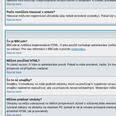
Niektoré fóra môžu byť zneprístupnené určitým ľuďom či skupinám. K čítaniu, prehliadani
Návrat hore
Prečo nemôžem hlasovať v ankete?
Hlasovať môžu len registrovaní užívatelia (aby neboli skreslené výsledky). Pokiaľ st
Návrat hore
Čo je BBCode?
BBCode je zvláštna implementácia HTML. O jeho použití rozhoduje administrátor (môžet
sa zobrazí. Pre viac informácií o BBCode si pozrite
sprievodcu
.
Návrat hore
Môžem používať HTML?
To závisí na tom, či Vám to administrátor povolí. Pokiaľ to máte povolené, zistíte, že fun
príspevok od příspěvku zakázať.
Návrat hore
Čo to sú smajlíky?
Smajlíky, či emotikony sú malé grafické obrázky, ktoré sa používají k vyjadreniu výra
smajlíky nadmerne nepoužívať, aby sa príspevok nestal nečitateľným. Moderátor môž
Návrat hore
Môžem pridávať obrázky?
Obrázky sa môžu zobrazovať vo Vašich príspevkoch. Aj keď v súčasnej dobe neexistuje
vytvárať odkazy na obrázky na vlastnom PC (pokiaľ to nie je verejne prístupná stani
príslušné HTML (ak je povolené).
Návrat hore