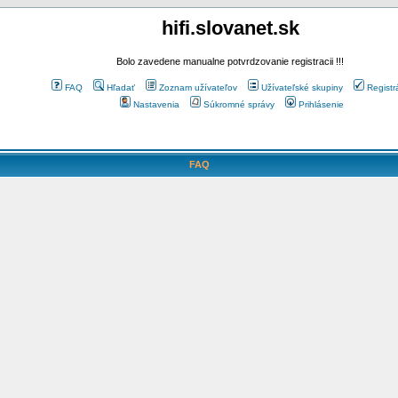
hifi.slovanet.sk
Bolo zavedene manualne potvrdzovanie registracii !!!
FAQ
Hľadať
Zoznam užívateľov
Užívateľské skupiny
Registr
Nastavenia
Súkromné správy
Prihlásenie
FAQ