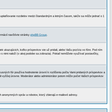
 na uplatňovanie rozdielov medzi štandardným a letným časom, takže sa môže jednať o 1
formácií navštívte stránky
phpBB Group
.
 ukazujúcich, koľko príspevkov ste už pridali, alebo Vašu pozíciu vo fóre. Pod ním
o s nimi naloží (v akej podobe sa zobrazia). Pokiaľ nemôžete využívať postavičky,
usných fór používa hodnotenie úrovní k rozlíšeniu počtu Vami pridaných príspevkov a
ahli vyššej úrovne. Moderátor alebo administrátor potom môže počet Vašich príspevkov
ch anonymných správ a robotov, ktorý zbierajú e-mailové adresy.