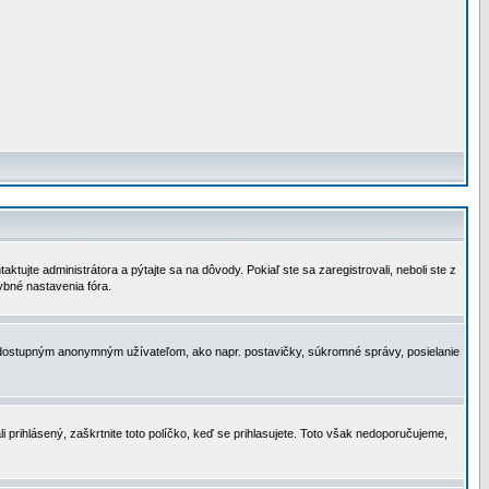
tujte administrátora a pýtajte sa na dôvody. Pokiaľ ste sa zaregistrovali, neboli ste z
ybné nastavenia fóra.
 nedostupným anonymným užívateľom, ako napr. postavičky, súkromné správy, posielanie
i prihlásený, zaškrtnite toto políčko, keď se prihlasujete. Toto však nedoporučujeme,