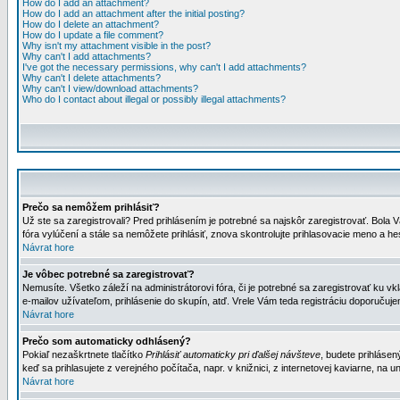
How do I add an attachment?
How do I add an attachment after the initial posting?
How do I delete an attachment?
How do I update a file comment?
Why isn't my attachment visible in the post?
Why can't I add attachments?
I've got the necessary permissions, why can't I add attachments?
Why can't I delete attachments?
Why can't I view/download attachments?
Who do I contact about illegal or possibly illegal attachments?
Prečo sa nemôžem prihlásiť?
Už ste sa zaregistrovali? Pred prihlásením je potrebné sa najskôr zaregistrovať. Bola V
fóra vylúčení a stále sa nemôžete prihlásiť, znova skontrolujte prihlasovacie meno a h
Návrat hore
Je vôbec potrebné sa zaregistrovať?
Nemusíte. Všetko záleží na administrátorovi fóra, či je potrebné sa zaregistrovať k
e-mailov užívateľom, prihlásenie do skupín, atď. Vrele Vám teda registráciu doporučujem
Návrat hore
Prečo som automaticky odhlásený?
Pokiaľ nezaškrtnete tlačítko
Prihlásiť automaticky pri ďalšej návšteve
, budete prihlásen
keď sa prihlasujete z verejného počítača, napr. v knižnici, z internetovej kaviarne, na un
Návrat hore