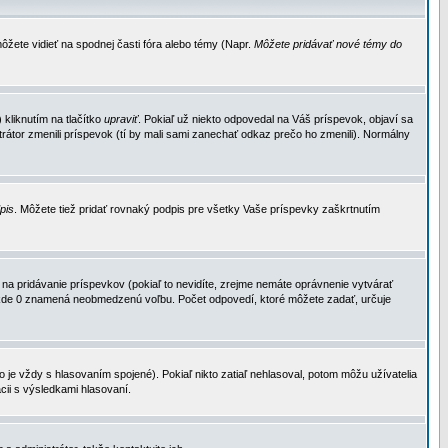
ôžete vidieť na spodnej časti fóra alebo témy (Napr.
Môžete pridávať nové témy do
kliknutím na tlačítko
upraviť
. Pokiaľ už niekto odpovedal na Váš príspevok, objaví sa
trátor zmenili príspevok (tí by mali sami zanechať odkaz prečo ho zmenili). Normálny
dpis
. Môžete tiež pridať rovnaký podpis pre všetky Vaše príspevky zaškrtnutím
a pridávanie príspevkov (pokiaľ to nevidíte, zrejme nemáte oprávnenie vytvárať
u, kde 0 znamená neobmedzenú voľbu. Počet odpovedí, ktoré môžete zadať, určuje
je vždy s hlasovaním spojené). Pokiaľ nikto zatiaľ nehlasoval, potom môžu užívatelia
cii s výsledkami hlasovaní.