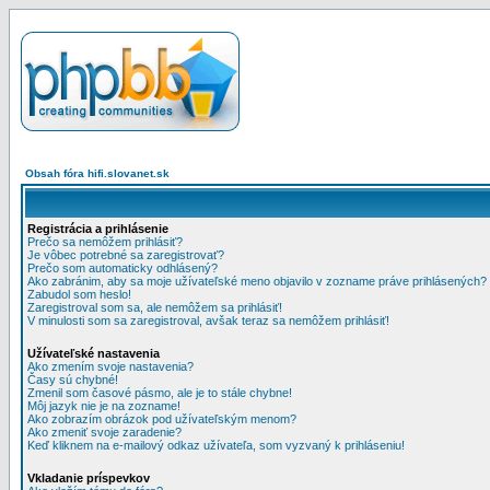
Obsah fóra hifi.slovanet.sk
Registrácia a prihlásenie
Prečo sa nemôžem prihlásiť?
Je vôbec potrebné sa zaregistrovať?
Prečo som automaticky odhlásený?
Ako zabránim, aby sa moje užívateľské meno objavilo v zozname práve prihlásených?
Zabudol som heslo!
Zaregistroval som sa, ale nemôžem sa prihlásiť!
V minulosti som sa zaregistroval, avšak teraz sa nemôžem prihlásiť!
Užívateľské nastavenia
Ako zmením svoje nastavenia?
Časy sú chybné!
Zmenil som časové pásmo, ale je to stále chybne!
Môj jazyk nie je na zozname!
Ako zobrazím obrázok pod užívateľským menom?
Ako zmeniť svoje zaradenie?
Keď kliknem na e-mailový odkaz užívateľa, som vyzvaný k prihláseniu!
Vkladanie príspevkov