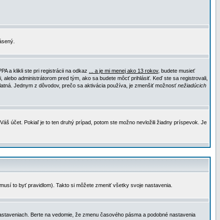
lásený.
a klikli ste pri registrácii na odkaz
... a je mi menej ako 13 rokov
, budete musieť
, alebo administrátorom pred tým, ako sa budete môcť prihlásiť. Keď ste sa registrovali,
e platná. Jednym z dôvodov, prečo sa aktivácia používa, je zmenšiť možnosť
nežiadúcich
Váš účet. Pokiaľ je to ten druhý prípad, potom ste možno nevložili žiadny príspevok. Je
emusí to byť pravidlom). Takto si môžete zmeniť všetky svoje nastavenia.
 nastaveniach. Berte na vedomie, že zmenu časového pásma a podobné nastavenia