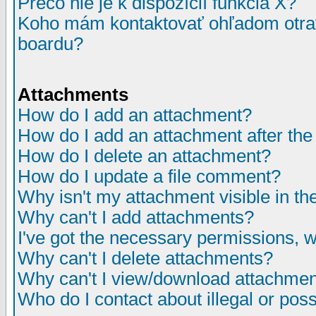
Prečo nie je k dispozícií funkcia X?
Koho mám kontaktovať ohľadom otrav
boardu?
Attachments
How do I add an attachment?
How do I add an attachment after the i
How do I delete an attachment?
How do I update a file comment?
Why isn't my attachment visible in th
Why can't I add attachments?
I've got the necessary permissions, 
Why can't I delete attachments?
Why can't I view/download attachme
Who do I contact about illegal or poss