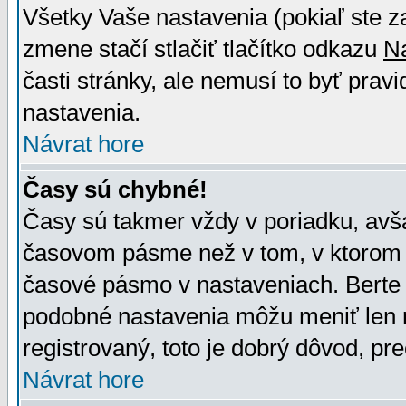
Všetky Vaše nastavenia (pokiaľ ste z
zmene stačí stlačiť tlačítko odkazu
N
časti stránky, ale nemusí to byť prav
nastavenia.
Návrat hore
Časy sú chybné!
Časy sú takmer vždy v poriadku, avša
časovom pásme než v tom, v ktorom s
časové pásmo v nastaveniach. Bert
podobné nastavenia môžu meniť len re
registrovaný, toto je dobrý dôvod, pre
Návrat hore