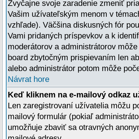
Zvyčajne svoje zaradenie zmeniť pr
Vašim užívateľským menom v témach 
vzhľade). Väčšina diskusných fór pou
Vami pridaných príspevkov a k identif
moderátorov a administrátorov môže 
board zbytočným prispievaním len aby
alebo administrátor potom môže počet
Návrat hore
Keď kliknem na e-mailový odkaz už
Len zaregistrovaní užívatelia môžu p
mailový formulár (pokiaľ administráto
umožňuje zbaviť sa otravných anonym
mailové adresy.