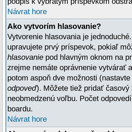
podpis k vybratým príspevkom odstrá
Návrat hore
Ako vytvorím hlasovanie?
Vytvorenie hlasovania je jednoduché.
upravujete prvý príspevok, pokiaľ môž
hlasovanie
pod hlavným oknom na prid
zrejme nemáte oprávnenie vytvárať an
potom aspoň dve možnosti (nastavte 
odpoveď
). Môžete tiež pridať časový
neobmedzenú voľbu. Počet odpovedí, 
boardu.
Návrat hore