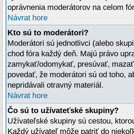
oprávnenia moderátorov na celom fór
Návrat hore
Kto sú to moderátori?
Moderátori sú jednotlivci (alebo skupi
chod fóra každý deň. Majú právo upr
zamykať/odomykať, presúvať, mazať a
povedať, že moderátori sú od toho, a
nepridávali otravný materiál.
Návrat hore
Čo sú to užívateťské skupiny?
Užívateľské skupiny sú cestou, ktoro
Každý užívateľ môže patriť do nieko