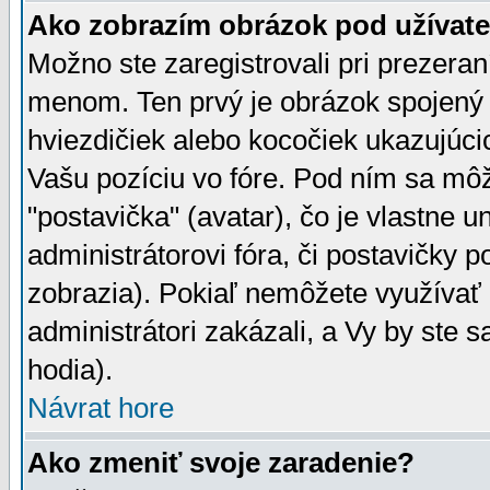
Ako zobrazím obrázok pod užíva
Možno ste zaregistrovali pri prezera
menom. Ten prvý je obrázok spojený 
hviezdičiek alebo kocočiek ukazujúcic
Vašu pozíciu vo fóre. Pod ním sa m
"postavička" (avatar), čo je vlastne 
administrátorovi fóra, či postavičky p
zobrazia). Pokiaľ nemôžete využívať 
administrátori zakázali, a Vy by ste 
hodia).
Návrat hore
Ako zmeniť svoje zaradenie?