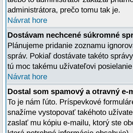
administrátora, prečo tomu tak je.
Návrat hore
Dostávam nechcené súkromné spr
Plánujeme pridanie zoznamu ignorov
správ. Pokiaľ dostávate takéto správy
tú moc takému užívateľovi posielanie
Návrat hore
Dostal som spamový a otravný e-ma
To je nám ľúto. Príspevkové formulá
snažíme vystopovať takéhoto užívateľ
zaslať mu kópiu e-mailu, ktorý ste obdr