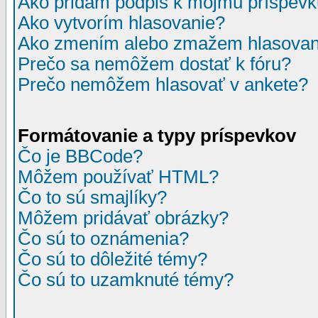
Ako pridám podpis k môjmu príspev
Ako vytvorím hlasovanie?
Ako zmením alebo zmažem hlasovan
Prečo sa nemôžem dostať k fóru?
Prečo nemôžem hlasovať v ankete?
Formátovanie a typy príspevkov
Čo je BBCode?
Môžem používať HTML?
Čo to sú smajlíky?
Môžem pridávať obrázky?
Čo sú to oznámenia?
Čo sú to dôležité témy?
Čo sú to uzamknuté témy?