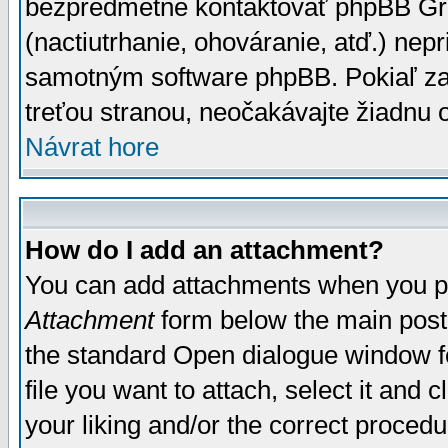
bezpredmetné kontaktovať phpBB Grou
(nactiutrhanie, ohováranie, atď.) ne
samotným software phpBB. Pokiaľ zaš
treťou stranou, neočakávajte žiadnu
Návrat hore
How do I add an attachment?
You can add attachments when you p
Attachment
form below the main post
the standard Open dialogue window fo
file you want to attach, select it and
your liking and/or the correct proced