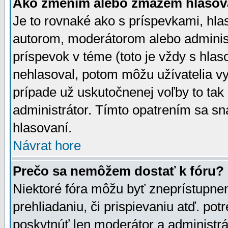
Ako zmením alebo zmažem hlasov
Je to rovnaké ako s príspevkami, h
autorom, moderátorom alebo administ
príspevok v téme (toto je vždy s hlas
nehlasoval, potom môžu užívatelia v
prípade už uskutočnenej voľby to tak
administrátor. Tímto opatrením sa sn
hlasovaní.
Návrat hore
Prečo sa nemôžem dostať k fóru?
Niektoré fóra môžu byť zneprístupnen
prehliadaniu, či prispievaniu atď. pot
poskytnúť len moderátor a administrát