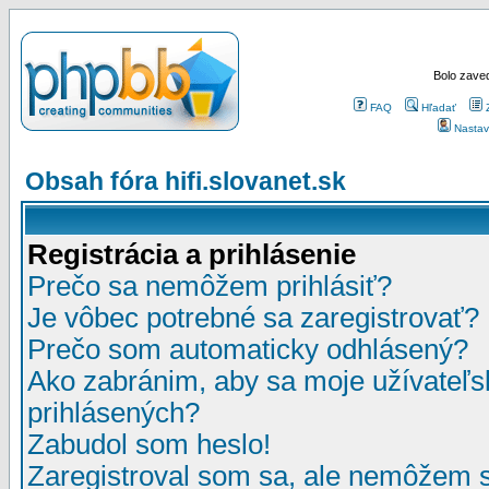
Bolo zaved
FAQ
Hľadať
Nastav
Obsah fóra hifi.slovanet.sk
Registrácia a prihlásenie
Prečo sa nemôžem prihlásiť?
Je vôbec potrebné sa zaregistrovať?
Prečo som automaticky odhlásený?
Ako zabránim, aby sa moje užívateľ
prihlásených?
Zabudol som heslo!
Zaregistroval som sa, ale nemôžem sa