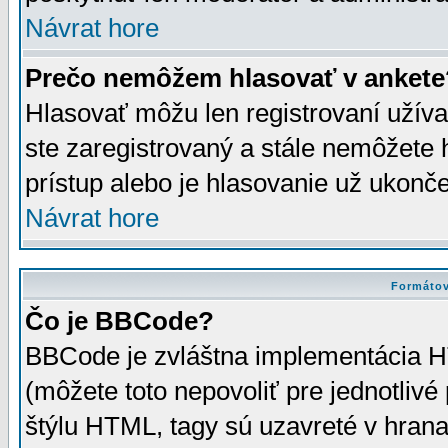
Návrat hore
Prečo nemôžem hlasovať v ankete
Hlasovať môžu len registrovaní užívat
ste zaregistrovaný a stále nemôžet
prístup alebo je hlasovanie už ukonč
Návrat hore
Formátov
Čo je BBCode?
BBCode je zvláštna implementácia HT
(môžete toto nepovoliť pre jednotli
štýlu HTML, tagy sú uzavreté v hrana