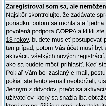
Zaregistroval som sa, ale nemôžem
Najskôr skontrolujte, že zadávate sp
poriadku, potom sa mohla stať jedna 
povolená podpora COPPA a klikli ste 
13 rokov
, budete musieť postupovať po
ten prípad, potom Váš účet musí byť 
aktiváciu všetkých nových registráci
ako sa budete môcť prihlásiť. Keď ste 
Pokiaľ Vám bol zaslaný e-mail, postu
pokiaľ ste tento e-mail neobdržali, ui
Jednym z dôvodov, prečo sa aktiváci
užívateľov, ktorý sa snažia iba obťažo
ktorú ste použili je platná, skontaktuj