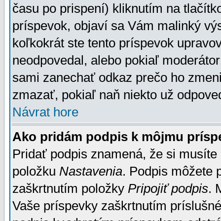
času po prispení) kliknutím na tlačít
príspevok, objaví sa Vám malinký výs
koľkokrát ste tento príspevok upravova
neodpovedal, alebo pokiaľ moderátor č
sami zanechať odkaz prečo ho zmenil
zmazať, pokiaľ naň niekto už odpoved
Návrat hore
Ako pridám podpis k môjmu prísp
Pridať podpis znamená, že si musíte n
položku
Nastavenia
. Podpis môžete 
zaškrtnutím položky
Pripojiť podpis
. 
Vaše príspevky zaškrtnutím príslušné