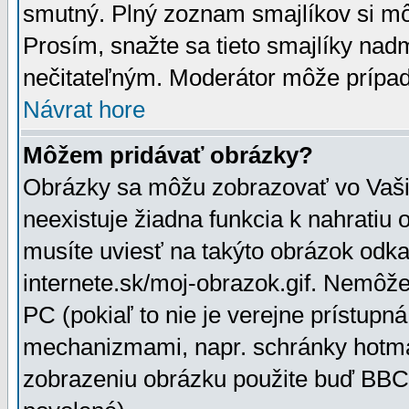
smutný. Plný zoznam smajlíkov si mô
Prosím, snažte sa tieto smajlíky nad
nečitateľným. Moderátor môže prípa
Návrat hore
Môžem pridávať obrázky?
Obrázky sa môžu zobrazovať vo Vaši
neexistuje žiadna funkcia k nahratiu
musíte uviesť na takýto obrázok odka
internete.sk/moj-obrazok.gif. Nemôž
PC (pokiaľ to nie je verejne prístupn
mechanizmami, napr. schránky hotmai
zobrazeniu obrázku použite buď BBCo