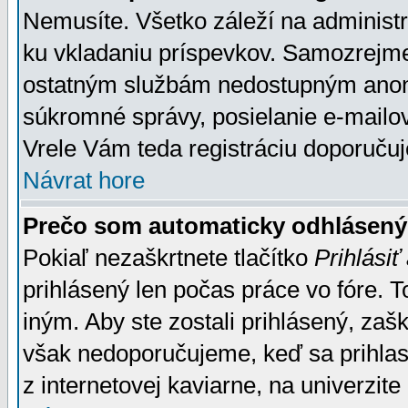
Nemusíte. Všetko záleží na administrá
ku vkladaniu príspevkov. Samozrejme
ostatným službám nedostupným anon
súkromné správy, posielanie e-mailov
Vrele Vám teda registráciu doporučuj
Návrat hore
Prečo som automaticky odhlásen
Pokiaľ nezaškrtnete tlačítko
Prihlásiť
prihlásený len počas práce vo fóre. 
iným. Aby ste zostali prihlásený, zaškr
však nedoporučujeme, keď sa prihlasuj
z internetovej kaviarne, na univerzite 