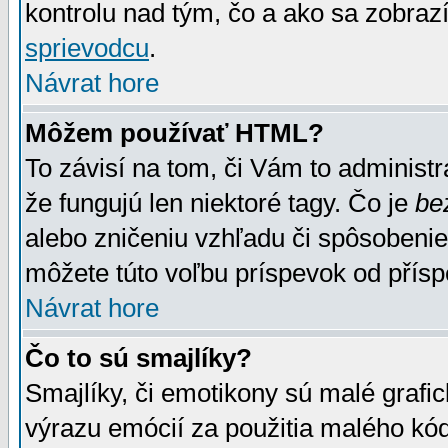
kontrolu nad tým, čo a ako sa zobrazí
sprievodcu
.
Návrat hore
Môžem používať HTML?
To závisí na tom, či Vám to administrá
že fungujú len niektoré tagy. Čo je
be
alebo zničeniu vzhľadu či spôsobeni
môžete túto voľbu príspevok od přís
Návrat hore
Čo to sú smajlíky?
Smajlíky, či emotikony sú malé grafic
výrazu emócií za použitia malého kód