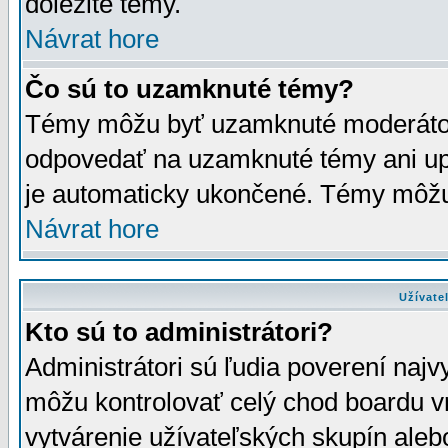
dôležité témy.
Návrat hore
Čo sú to uzamknuté témy?
Témy môžu byť uzamknuté moderáto
odpovedať na uzamknuté témy ani up
je automaticky ukončené. Témy môžu
Návrat hore
Užívate
Kto sú to administrátori?
Administrátori sú ľudia poverení najv
môžu kontrolovať celý chod boardu v
vytvárenie užívateľských skupín aleb