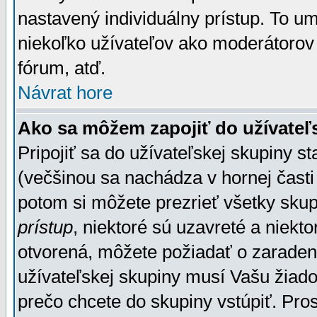
nastavený individuálny prístup. To u
niekoľko užívateľov ako moderátorov 
fórum, atď.
Návrat hore
Ako sa môžem zapojiť do užívateľ
Pripojiť sa do užívateľskej skupiny s
(večšinou sa nachádza v hornej časti 
potom si môžete prezrieť všetky sku
prístup
, niektoré sú uzavreté a niekt
otvorená, môžete požiadať o zaradeni
užívateľskej skupiny musí Vašu žiado
prečo chcete do skupiny vstúpiť. Pro