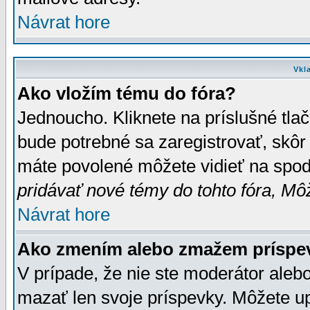
Návrat hore
Vkl
Ako vložím tému do fóra?
Jednoucho. Kliknete na príslušné tla
bude potrebné sa zaregistrovať, skôr 
máte povolené môžete vidieť na spodn
pridávať nové témy do tohto fóra, Môž
Návrat hore
Ako zmením alebo zmažem príspe
V prípade, že nie ste moderátor aleb
mazať len svoje príspevky. Môžete u