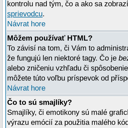
kontrolu nad tým, čo a ako sa zobrazí
sprievodcu
.
Návrat hore
Môžem používať HTML?
To závisí na tom, či Vám to administrá
že fungujú len niektoré tagy. Čo je
be
alebo zničeniu vzhľadu či spôsobeni
môžete túto voľbu príspevok od přís
Návrat hore
Čo to sú smajlíky?
Smajlíky, či emotikony sú malé grafic
výrazu emócií za použitia malého kód