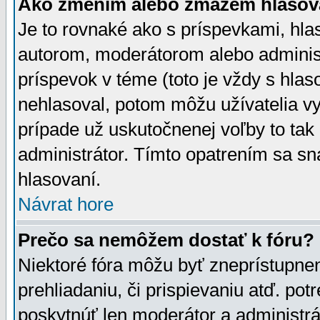
Ako zmením alebo zmažem hlasov
Je to rovnaké ako s príspevkami, h
autorom, moderátorom alebo administ
príspevok v téme (toto je vždy s hlas
nehlasoval, potom môžu užívatelia v
prípade už uskutočnenej voľby to tak
administrátor. Tímto opatrením sa sn
hlasovaní.
Návrat hore
Prečo sa nemôžem dostať k fóru?
Niektoré fóra môžu byť zneprístupnen
prehliadaniu, či prispievaniu atď. pot
poskytnúť len moderátor a administrát