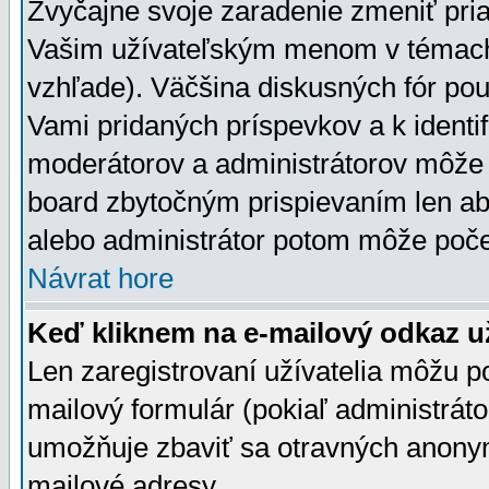
Zvyčajne svoje zaradenie zmeniť pr
Vašim užívateľským menom v témach 
vzhľade). Väčšina diskusných fór pou
Vami pridaných príspevkov a k identif
moderátorov a administrátorov môže 
board zbytočným prispievaním len aby
alebo administrátor potom môže počet
Návrat hore
Keď kliknem na e-mailový odkaz už
Len zaregistrovaní užívatelia môžu p
mailový formulár (pokiaľ administráto
umožňuje zbaviť sa otravných anonym
mailové adresy.