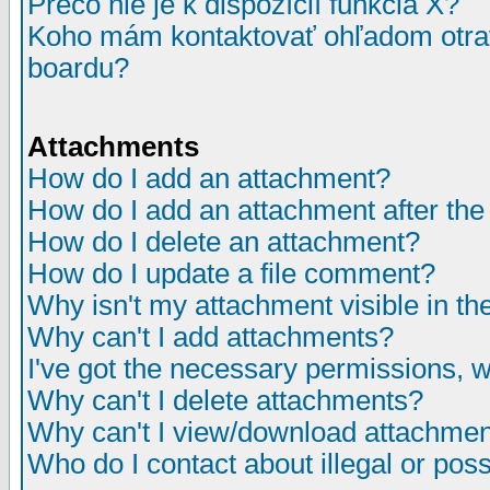
Prečo nie je k dispozícií funkcia X?
Koho mám kontaktovať ohľadom otrav
boardu?
Attachments
How do I add an attachment?
How do I add an attachment after the i
How do I delete an attachment?
How do I update a file comment?
Why isn't my attachment visible in th
Why can't I add attachments?
I've got the necessary permissions, 
Why can't I delete attachments?
Why can't I view/download attachme
Who do I contact about illegal or poss