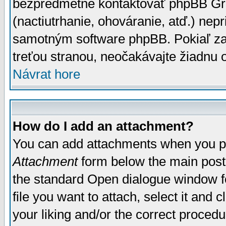
bezpredmetné kontaktovať phpBB Grou
(nactiutrhanie, ohováranie, atď.) ne
samotným software phpBB. Pokiaľ zaš
treťou stranou, neočakávajte žiadnu
Návrat hore
How do I add an attachment?
You can add attachments when you p
Attachment
form below the main post
the standard Open dialogue window fo
file you want to attach, select it and
your liking and/or the correct proced