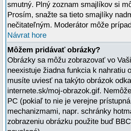
smutný. Plný zoznam smajlíkov si mô
Prosím, snažte sa tieto smajlíky nad
nečitateľným. Moderátor môže prípa
Návrat hore
Môžem pridávať obrázky?
Obrázky sa môžu zobrazovať vo Vaši
neexistuje žiadna funkcia k nahratiu
musíte uviesť na takýto obrázok odka
internete.sk/moj-obrazok.gif. Nemôž
PC (pokiaľ to nie je verejne prístupn
mechanizmami, napr. schránky hotmai
zobrazeniu obrázku použite buď BBCo