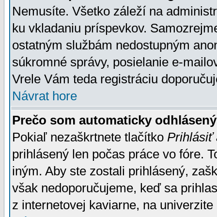
Nemusíte. Všetko záleží na administrá
ku vkladaniu príspevkov. Samozrejme
ostatným službám nedostupným anon
súkromné správy, posielanie e-mailov
Vrele Vám teda registráciu doporučuj
Návrat hore
Prečo som automaticky odhlásen
Pokiaľ nezaškrtnete tlačítko
Prihlásiť
prihlásený len počas práce vo fóre. 
iným. Aby ste zostali prihlásený, zaškr
však nedoporučujeme, keď sa prihlasuj
z internetovej kaviarne, na univerzite 