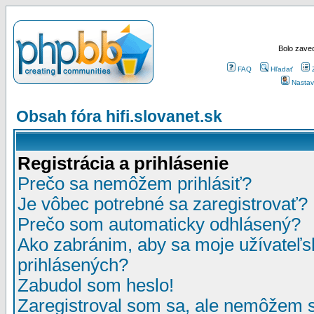
Bolo zaved
FAQ
Hľadať
Nastav
Obsah fóra hifi.slovanet.sk
Registrácia a prihlásenie
Prečo sa nemôžem prihlásiť?
Je vôbec potrebné sa zaregistrovať?
Prečo som automaticky odhlásený?
Ako zabránim, aby sa moje užívateľ
prihlásených?
Zabudol som heslo!
Zaregistroval som sa, ale nemôžem sa