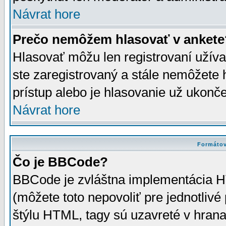
Návrat hore
Prečo nemôžem hlasovať v ankete
Hlasovať môžu len registrovaní užívat
ste zaregistrovaný a stále nemôžet
prístup alebo je hlasovanie už ukonč
Návrat hore
Formátov
Čo je BBCode?
BBCode je zvláštna implementácia HT
(môžete toto nepovoliť pre jednotli
štýlu HTML, tagy sú uzavreté v hrana