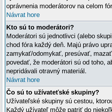
oprávnenia moderátorov na celom fór
Návrat hore
Kto sú to moderátori?
Moderátori sú jednotlivci (alebo skupi
chod fóra každý deň. Majú právo upr
zamykať/odomykať, presúvať, mazať a
povedať, že moderátori sú od toho, a
nepridávali otravný materiál.
Návrat hore
Čo sú to užívateťské skupiny?
Užívateľské skupiny sú cestou, ktoro
Každý užívateľ môže patriť do nieko