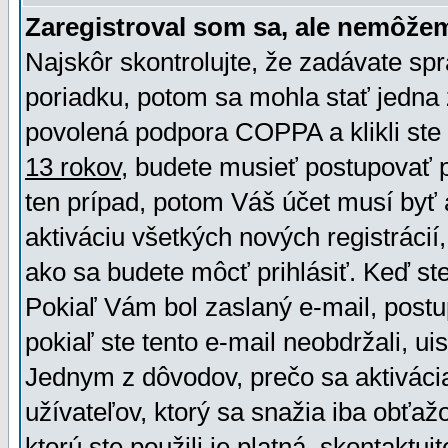
Zaregistroval som sa, ale nemôžem
Najskôr skontrolujte, že zadávate sp
poriadku, potom sa mohla stať jedna 
povolená podpora COPPA a klikli ste 
13 rokov
, budete musieť postupovať po
ten prípad, potom Váš účet musí byť 
aktiváciu všetkých nových registráci
ako sa budete môcť prihlásiť. Keď ste 
Pokiaľ Vám bol zaslaný e-mail, postu
pokiaľ ste tento e-mail neobdržali, ui
Jednym z dôvodov, prečo sa aktiváci
užívateľov, ktorý sa snažia iba obťažo
ktorú ste použili je platná, skontaktuj