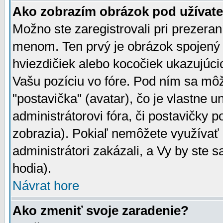
Ako zobrazím obrázok pod užíva
Možno ste zaregistrovali pri prezera
menom. Ten prvý je obrázok spojený 
hviezdičiek alebo kocočiek ukazujúcic
Vašu pozíciu vo fóre. Pod ním sa m
"postavička" (avatar), čo je vlastne 
administrátorovi fóra, či postavičky p
zobrazia). Pokiaľ nemôžete využívať 
administrátori zakázali, a Vy by ste 
hodia).
Návrat hore
Ako zmeniť svoje zaradenie?