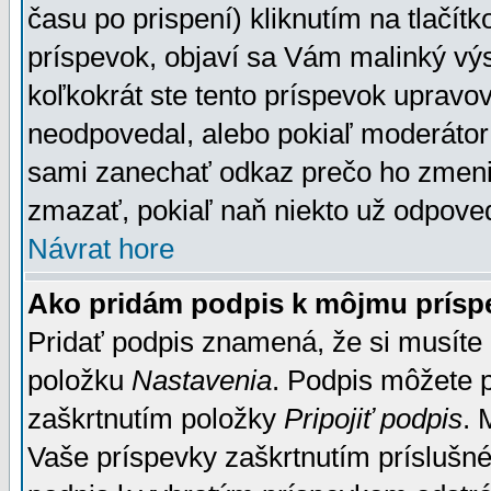
času po prispení) kliknutím na tlačít
príspevok, objaví sa Vám malinký výs
koľkokrát ste tento príspevok upravova
neodpovedal, alebo pokiaľ moderátor č
sami zanechať odkaz prečo ho zmenil
zmazať, pokiaľ naň niekto už odpoved
Návrat hore
Ako pridám podpis k môjmu prísp
Pridať podpis znamená, že si musíte n
položku
Nastavenia
. Podpis môžete 
zaškrtnutím položky
Pripojiť podpis
. 
Vaše príspevky zaškrtnutím príslušné