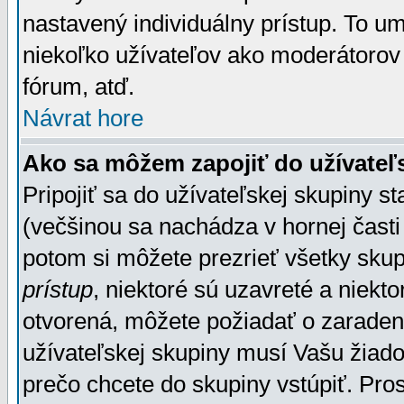
nastavený individuálny prístup. To u
niekoľko užívateľov ako moderátorov 
fórum, atď.
Návrat hore
Ako sa môžem zapojiť do užívateľ
Pripojiť sa do užívateľskej skupiny s
(večšinou sa nachádza v hornej časti 
potom si môžete prezrieť všetky sku
prístup
, niektoré sú uzavreté a niekt
otvorená, môžete požiadať o zaradeni
užívateľskej skupiny musí Vašu žiado
prečo chcete do skupiny vstúpiť. Pro