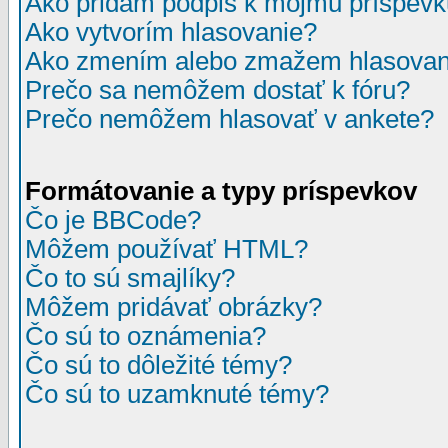
Ako pridám podpis k môjmu príspev
Ako vytvorím hlasovanie?
Ako zmením alebo zmažem hlasovan
Prečo sa nemôžem dostať k fóru?
Prečo nemôžem hlasovať v ankete?
Formátovanie a typy príspevkov
Čo je BBCode?
Môžem používať HTML?
Čo to sú smajlíky?
Môžem pridávať obrázky?
Čo sú to oznámenia?
Čo sú to dôležité témy?
Čo sú to uzamknuté témy?