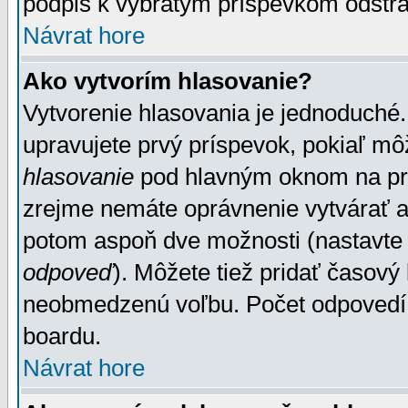
podpis k vybratým príspevkom odstrá
Návrat hore
Ako vytvorím hlasovanie?
Vytvorenie hlasovania je jednoduché.
upravujete prvý príspevok, pokiaľ môž
hlasovanie
pod hlavným oknom na prid
zrejme nemáte oprávnenie vytvárať an
potom aspoň dve možnosti (nastavte 
odpoveď
). Môžete tiež pridať časový
neobmedzenú voľbu. Počet odpovedí, 
boardu.
Návrat hore