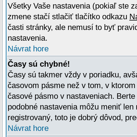
Všetky Vaše nastavenia (pokiaľ ste z
zmene stačí stlačiť tlačítko odkazu
N
časti stránky, ale nemusí to byť prav
nastavenia.
Návrat hore
Časy sú chybné!
Časy sú takmer vždy v poriadku, avša
časovom pásme než v tom, v ktorom s
časové pásmo v nastaveniach. Bert
podobné nastavenia môžu meniť len re
registrovaný, toto je dobrý dôvod, pre
Návrat hore