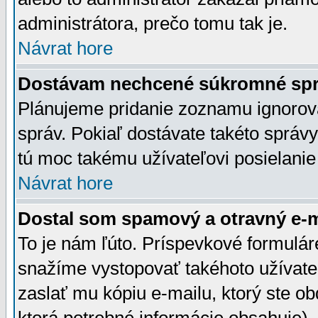
administrátora, prečo tomu tak je.
Návrat hore
Dostávam nechcené súkromné spr
Plánujeme pridanie zoznamu ignorov
správ. Pokiaľ dostávate takéto správy
tú moc takému užívateľovi posielanie
Návrat hore
Dostal som spamový a otravný e-ma
To je nám ľúto. Príspevkové formulá
snažíme vystopovať takéhoto užívateľ
zaslať mu kópiu e-mailu, ktorý ste obdr