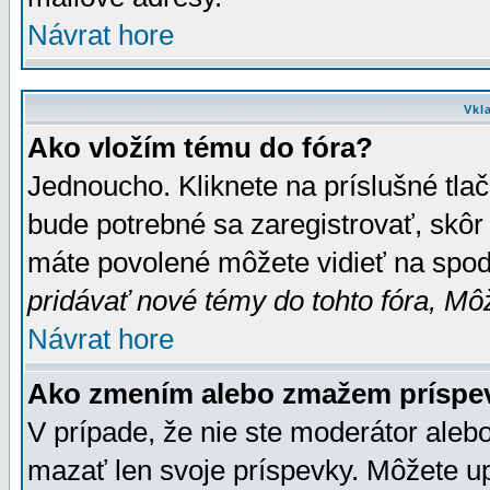
Návrat hore
Vkl
Ako vložím tému do fóra?
Jednoucho. Kliknete na príslušné tla
bude potrebné sa zaregistrovať, skôr 
máte povolené môžete vidieť na spodn
pridávať nové témy do tohto fóra, Môž
Návrat hore
Ako zmením alebo zmažem príspe
V prípade, že nie ste moderátor aleb
mazať len svoje príspevky. Môžete u