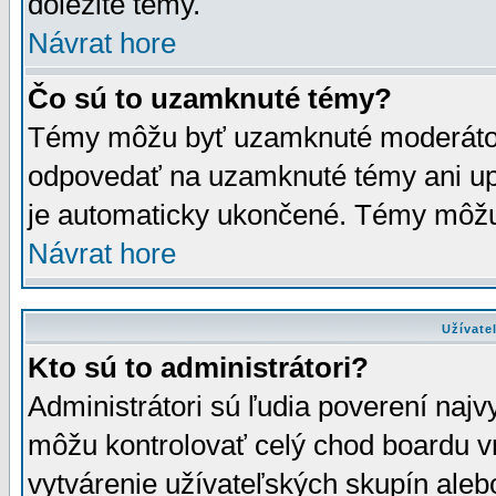
dôležité témy.
Návrat hore
Čo sú to uzamknuté témy?
Témy môžu byť uzamknuté moderáto
odpovedať na uzamknuté témy ani up
je automaticky ukončené. Témy môžu
Návrat hore
Užívate
Kto sú to administrátori?
Administrátori sú ľudia poverení najv
môžu kontrolovať celý chod boardu v
vytvárenie užívateľských skupín aleb