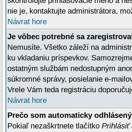
skontrolujte prihlasovacie meno a he
nie je, kontaktujte administrátora, 
Návrat hore
Je vôbec potrebné sa zaregistrova
Nemusíte. Všetko záleží na administrá
ku vkladaniu príspevkov. Samozrejme
ostatným službám nedostupným anon
súkromné správy, posielanie e-mailov
Vrele Vám teda registráciu doporučuj
Návrat hore
Prečo som automaticky odhlásen
Pokiaľ nezaškrtnete tlačítko
Prihlásiť