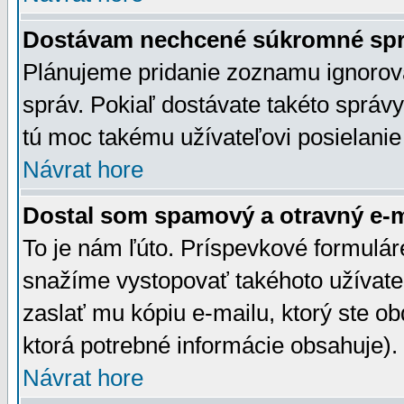
Dostávam nechcené súkromné spr
Plánujeme pridanie zoznamu ignorov
správ. Pokiaľ dostávate takéto správy
tú moc takému užívateľovi posielanie
Návrat hore
Dostal som spamový a otravný e-ma
To je nám ľúto. Príspevkové formulá
snažíme vystopovať takéhoto užívateľ
zaslať mu kópiu e-mailu, ktorý ste obdr
ktorá potrebné informácie obsahuje)
Návrat hore