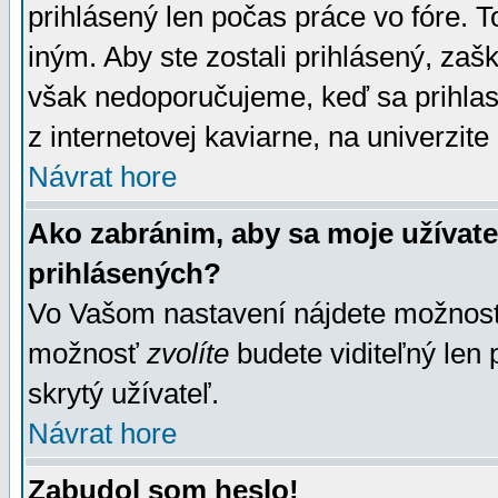
prihlásený len počas práce vo fóre. 
iným. Aby ste zostali prihlásený, zaškr
však nedoporučujeme, keď sa prihlasuj
z internetovej kaviarne, na univerzite 
Návrat hore
Ako zabránim, aby sa moje užívat
prihlásených?
Vo Vašom nastavení nájdete možno
možnosť
zvolíte
budete viditeľný len 
skrytý užívateľ.
Návrat hore
Zabudol som heslo!