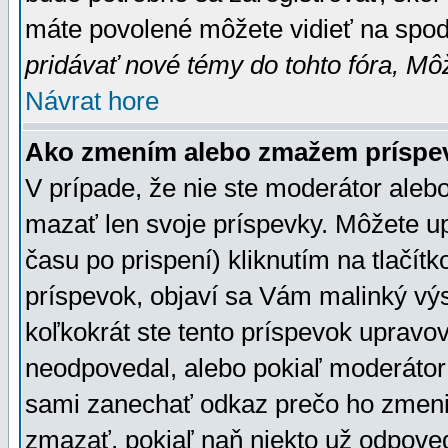
máte povolené môžete vidieť na spodn
pridávať nové témy do tohto fóra, Môž
Návrat hore
Ako zmením alebo zmažem príspe
V prípade, že nie ste moderátor aleb
mazať len svoje príspevky. Môžete u
času po prispení) kliknutím na tlačít
príspevok, objaví sa Vám malinký výs
koľkokrát ste tento príspevok upravova
neodpovedal, alebo pokiaľ moderátor č
sami zanechať odkaz prečo ho zmenil
zmazať, pokiaľ naň niekto už odpoved