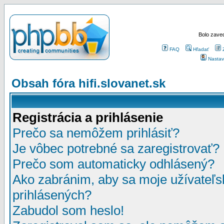
Bolo zaved
FAQ
Hľadať
Nastav
Obsah fóra hifi.slovanet.sk
Registrácia a prihlásenie
Prečo sa nemôžem prihlásiť?
Je vôbec potrebné sa zaregistrovať?
Prečo som automaticky odhlásený?
Ako zabránim, aby sa moje užívateľ
prihlásených?
Zabudol som heslo!