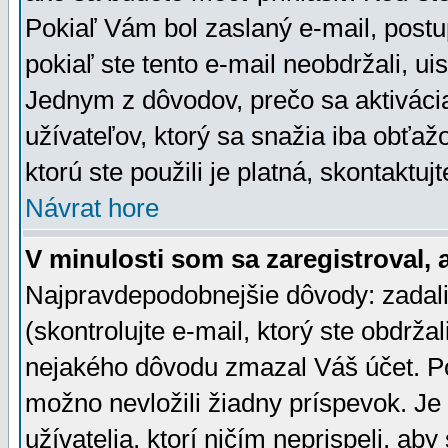
Pokiaľ Vám bol zaslaný e-mail, postu
pokiaľ ste tento e-mail neobdržali, ui
Jednym z dôvodov, prečo sa aktiváci
užívateľov, ktorý sa snažia iba obťažo
ktorú ste použili je platná, skontaktuj
Návrat hore
V minulosti som sa zaregistroval, 
Najpravdepodobnejšie dôvody: zadali
(skontrolujte e-mail, ktorý ste obdržali
nejakého dôvodu zmazal Váš účet. Pok
možno nevložili žiadny príspevok. Je 
užívatelia, ktorí ničím neprispeli, a