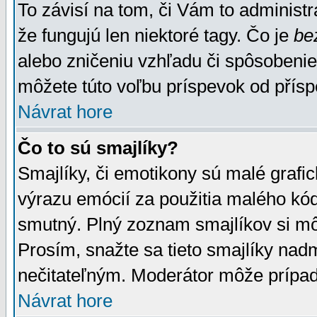
To závisí na tom, či Vám to administrá
že fungujú len niektoré tagy. Čo je
be
alebo zničeniu vzhľadu či spôsobeni
môžete túto voľbu príspevok od přís
Návrat hore
Čo to sú smajlíky?
Smajlíky, či emotikony sú malé grafic
výrazu emócií za použitia malého kód
smutný. Plný zoznam smajlíkov si mô
Prosím, snažte sa tieto smajlíky nad
nečitateľným. Moderátor môže prípa
Návrat hore