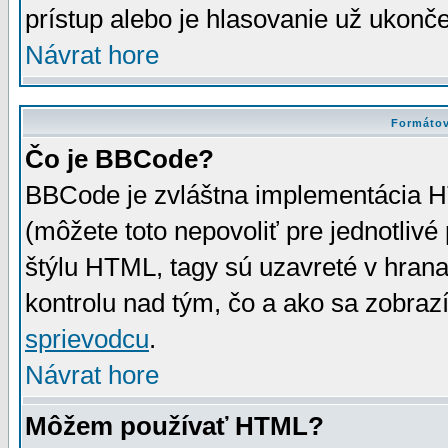
prístup alebo je hlasovanie už ukonč
Návrat hore
Formátov
Čo je BBCode?
BBCode je zvláštna implementácia HT
(môžete toto nepovoliť pre jednotli
štýlu HTML, tagy sú uzavreté v hrana
kontrolu nad tým, čo a ako sa zobrazí
sprievodcu
.
Návrat hore
Môžem používať HTML?