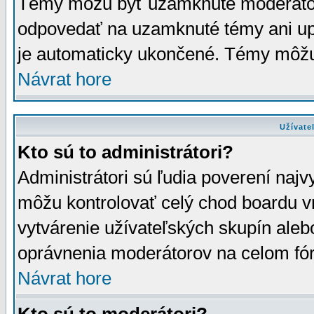
Témy môžu byť uzamknuté moderáto
odpovedať na uzamknuté témy ani up
je automaticky ukončené. Témy môžu
Návrat hore
Užívate
Kto sú to administrátori?
Administrátori sú ľudia poverení najv
môžu kontrolovať celý chod boardu v
vytvárenie užívateľských skupín aleb
oprávnenia moderátorov na celom fór
Návrat hore