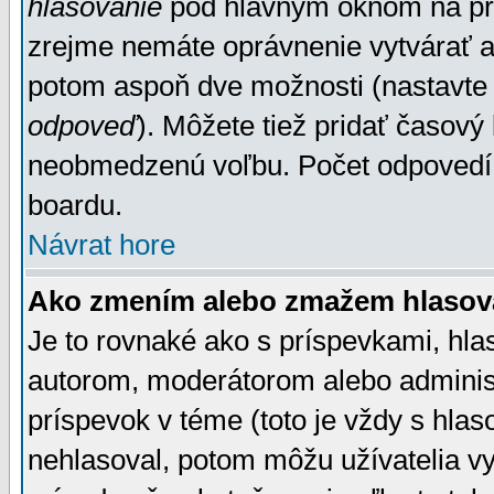
hlasovanie
pod hlavným oknom na prid
zrejme nemáte oprávnenie vytvárať an
potom aspoň dve možnosti (nastavte 
odpoveď
). Môžete tiež pridať časový
neobmedzenú voľbu. Počet odpovedí, 
boardu.
Návrat hore
Ako zmením alebo zmažem hlasov
Je to rovnaké ako s príspevkami, h
autorom, moderátorom alebo administ
príspevok v téme (toto je vždy s hlas
nehlasoval, potom môžu užívatelia v