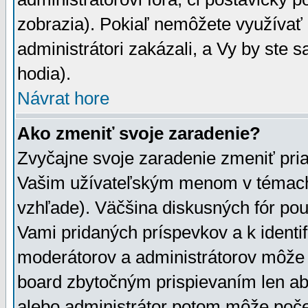
zobrazia). Pokiaľ nemôžete využívať 
administrátori zakázali, a Vy by ste 
hodia).
Návrat hore
Ako zmeniť svoje zaradenie?
Zvyčajne svoje zaradenie zmeniť pr
Vašim užívateľským menom v témach 
vzhľade). Väčšina diskusných fór pou
Vami pridaných príspevkov a k identif
moderátorov a administrátorov môže 
board zbytočným prispievaním len aby
alebo administrátor potom môže počet