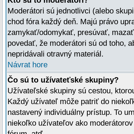
Kto sú to moderátori?
Moderátori sú jednotlivci (alebo skupi
chod fóra každý deň. Majú právo upr
zamykať/odomykať, presúvať, mazať a
povedať, že moderátori sú od toho, a
nepridávali otravný materiál.
Návrat hore
Čo sú to užívateťské skupiny?
Užívateľské skupiny sú cestou, ktoro
Každý užívateľ môže patriť do nieko
nastavený individuálny prístup. To u
niekoľko užívateľov ako moderátorov 
fórum, atď.