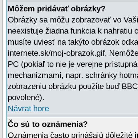
Môžem pridávať obrázky?
Obrázky sa môžu zobrazovať vo Vaši
neexistuje žiadna funkcia k nahratiu
musíte uviesť na takýto obrázok odka
internete.sk/moj-obrazok.gif. Nemôž
PC (pokiaľ to nie je verejne prístupn
mechanizmami, napr. schránky hotmai
zobrazeniu obrázku použite buď BBCo
povolené).
Návrat hore
Čo sú to oznámenia?
Oznámenia často prinášajú dôležité in