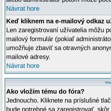
Návrat hore
Keď kliknem na e-mailový odkaz už
Len zaregistrovaní užívatelia môžu p
mailový formulár (pokiaľ administráto
umožňuje zbaviť sa otravných anonym
mailové adresy.
Návrat hore
Vkl
Ako vložím tému do fóra?
Jednoucho. Kliknete na príslušné tla
bude potrebné sa zaregistrovať, skôr 