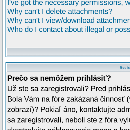
I've got the necessary permissions, 
Why can't I delete attachments?
Why can't I view/download attachme
Who do I contact about illegal or poss
Regis
Prečo sa nemôžem prihlásiť?
Už ste sa zaregistrovali? Pred prihlá
Bola Vám na fóre zakázaná činnosť (
zobrazí)? Pokiaľ áno, kontaktujte adm
sa zaregistrovali, neboli ste z fóra v