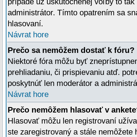
prípade už uskutočnenej voľby to tak
administrátor. Tímto opatrením sa sn
hlasovaní.
Návrat hore
Prečo sa nemôžem dostať k fóru?
Niektoré fóra môžu byť zneprístupnen
prehliadaniu, či prispievaniu atď. pot
poskytnúť len moderátor a administrát
Návrat hore
Prečo nemôžem hlasovať v ankete
Hlasovať môžu len registrovaní užívat
ste zaregistrovaný a stále nemôžet