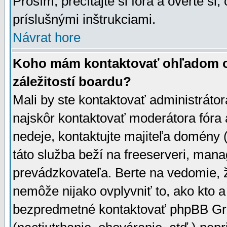
Prosím, prečítajte si fóra a overte si,
príslušnými inštrukciami.
Návrat hore
Koho mám kontaktovať ohľadom ot
záležitostí boardu?
Mali by ste kontaktovať administrátor
najskôr kontaktovať moderátora fóra a
nedeje, kontaktujte majiteľa domény 
táto služba beží na freeserveri, man
prevádzkovateľa. Berte na vedomie
nemôže nijako ovplyvniť to, ako kto 
bezpredmetné kontaktovať phpBB Grou