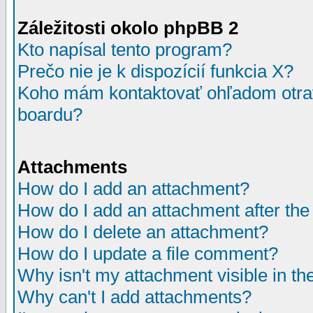
Záležitosti okolo phpBB 2
Kto napísal tento program?
Prečo nie je k dispozícií funkcia X?
Koho mám kontaktovať ohľadom otrav
boardu?
Attachments
How do I add an attachment?
How do I add an attachment after the i
How do I delete an attachment?
How do I update a file comment?
Why isn't my attachment visible in th
Why can't I add attachments?