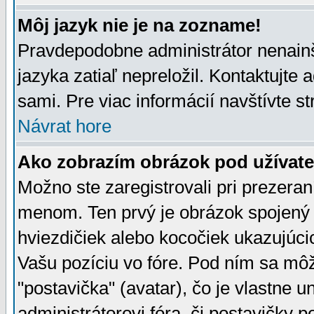
Môj jazyk nie je na zozname!
Pravdepodobne administrátor nenainšt
jazyka zatiaľ nepreložil. Kontaktujte 
sami. Pre viac informácií navštívte s
Návrat hore
Ako zobrazím obrázok pod užíva
Možno ste zaregistrovali pri prezera
menom. Ten prvý je obrázok spojený 
hviezdičiek alebo kocočiek ukazujúcic
Vašu pozíciu vo fóre. Pod ním sa m
"postavička" (avatar), čo je vlastne 
administrátorovi fóra, či postavičky p