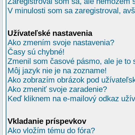
Zaregistroval som sa, ale nemôžem sa
V minulosti som sa zaregistroval, av
Užívateľské nastavenia
Ako zmením svoje nastavenia?
Časy sú chybné!
Zmenil som časové pásmo, ale je to 
Môj jazyk nie je na zozname!
Ako zobrazím obrázok pod užívate
Ako zmeniť svoje zaradenie?
Keď kliknem na e-mailový odkaz užív
Vkladanie príspevkov
Ako vložím tému do fóra?