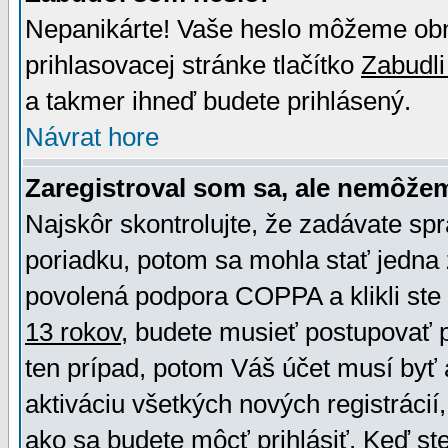
Nepanikárte! Vaše heslo môžeme obno
prihlasovacej stránke tlačítko
Zabudli
a takmer ihneď budete prihlásený.
Návrat hore
Zaregistroval som sa, ale nemôžem
Najskôr skontrolujte, že zadávate sp
poriadku, potom sa mohla stať jedna 
povolená podpora COPPA a klikli ste 
13 rokov
, budete musieť postupovať po
ten prípad, potom Váš účet musí byť 
aktiváciu všetkých nových registráci
ako sa budete môcť prihlásiť. Keď ste 