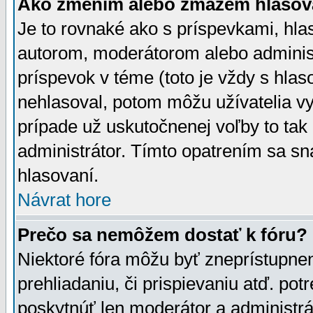
Ako zmením alebo zmažem hlasov
Je to rovnaké ako s príspevkami, h
autorom, moderátorom alebo administ
príspevok v téme (toto je vždy s hlas
nehlasoval, potom môžu užívatelia v
prípade už uskutočnenej voľby to tak
administrátor. Tímto opatrením sa sn
hlasovaní.
Návrat hore
Prečo sa nemôžem dostať k fóru?
Niektoré fóra môžu byť zneprístupnen
prehliadaniu, či prispievaniu atď. pot
poskytnúť len moderátor a administrát