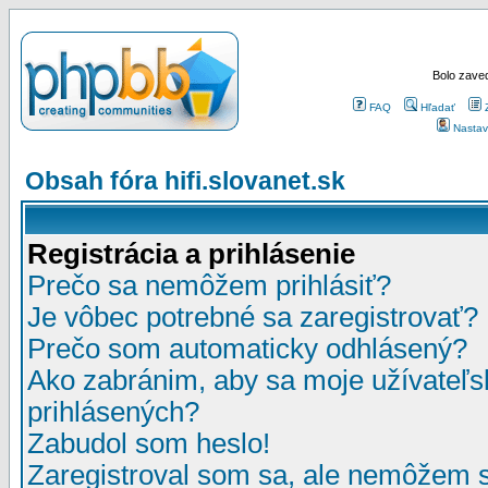
Bolo zaved
FAQ
Hľadať
Nastav
Obsah fóra hifi.slovanet.sk
Registrácia a prihlásenie
Prečo sa nemôžem prihlásiť?
Je vôbec potrebné sa zaregistrovať?
Prečo som automaticky odhlásený?
Ako zabránim, aby sa moje užívateľ
prihlásených?
Zabudol som heslo!
Zaregistroval som sa, ale nemôžem sa