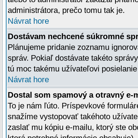
administrátora, prečo tomu tak je.
Návrat hore
Dostávam nechcené súkromné spr
Plánujeme pridanie zoznamu ignorov
správ. Pokiaľ dostávate takéto správy
tú moc takému užívateľovi posielanie
Návrat hore
Dostal som spamový a otravný e-ma
To je nám ľúto. Príspevkové formulá
snažíme vystopovať takéhoto užívateľ
zaslať mu kópiu e-mailu, ktorý ste obdr