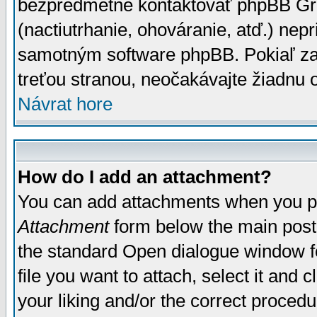
bezpredmetné kontaktovať phpBB Grou
(nactiutrhanie, ohováranie, atď.) ne
samotným software phpBB. Pokiaľ zaš
treťou stranou, neočakávajte žiadnu
Návrat hore
How do I add an attachment?
You can add attachments when you p
Attachment
form below the main post
the standard Open dialogue window fo
file you want to attach, select it and
your liking and/or the correct proced