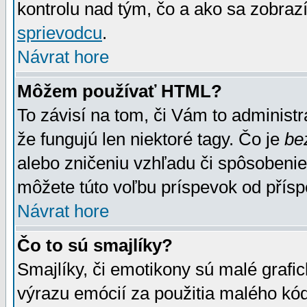
kontrolu nad tým, čo a ako sa zobrazí
sprievodcu
.
Návrat hore
Môžem používať HTML?
To závisí na tom, či Vám to administrá
že fungujú len niektoré tagy. Čo je
be
alebo zničeniu vzhľadu či spôsobeni
môžete túto voľbu príspevok od přís
Návrat hore
Čo to sú smajlíky?
Smajlíky, či emotikony sú malé grafic
výrazu emócií za použitia malého kód