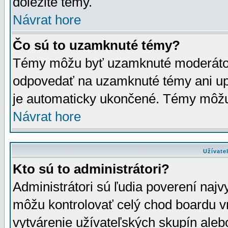
dôležité témy.
Návrat hore
Čo sú to uzamknuté témy?
Témy môžu byť uzamknuté moderáto
odpovedať na uzamknuté témy ani up
je automaticky ukončené. Témy môžu
Návrat hore
Užívate
Kto sú to administrátori?
Administrátori sú ľudia poverení najv
môžu kontrolovať celý chod boardu v
vytvárenie užívateľských skupín aleb