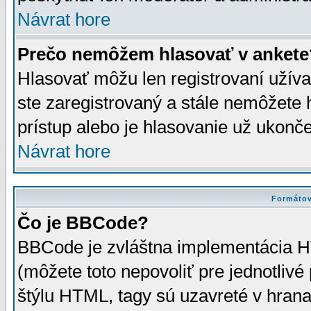
Návrat hore
Prečo nemôžem hlasovať v ankete
Hlasovať môžu len registrovaní užívat
ste zaregistrovaný a stále nemôžet
prístup alebo je hlasovanie už ukonč
Návrat hore
Formátov
Čo je BBCode?
BBCode je zvláštna implementácia HT
(môžete toto nepovoliť pre jednotli
štýlu HTML, tagy sú uzavreté v hrana