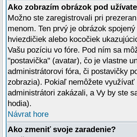
Ako zobrazím obrázok pod užíva
Možno ste zaregistrovali pri prezera
menom. Ten prvý je obrázok spojený 
hviezdičiek alebo kocočiek ukazujúcic
Vašu pozíciu vo fóre. Pod ním sa m
"postavička" (avatar), čo je vlastne 
administrátorovi fóra, či postavičky p
zobrazia). Pokiaľ nemôžete využívať 
administrátori zakázali, a Vy by ste 
hodia).
Návrat hore
Ako zmeniť svoje zaradenie?