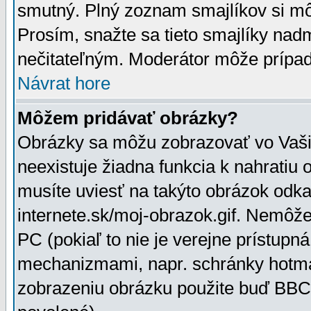
smutný. Plný zoznam smajlíkov si mô
Prosím, snažte sa tieto smajlíky nad
nečitateľným. Moderátor môže prípa
Návrat hore
Môžem pridávať obrázky?
Obrázky sa môžu zobrazovať vo Vaši
neexistuje žiadna funkcia k nahratiu
musíte uviesť na takýto obrázok odka
internete.sk/moj-obrazok.gif. Nemôž
PC (pokiaľ to nie je verejne prístupn
mechanizmami, napr. schránky hotmai
zobrazeniu obrázku použite buď BBCo