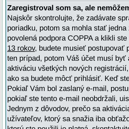
Zaregistroval som sa, ale nemôžem
Najskôr skontrolujte, že zadávate sp
poriadku, potom sa mohla stať jedna 
povolená podpora COPPA a klikli ste 
13 rokov
, budete musieť postupovať po
ten prípad, potom Váš účet musí byť 
aktiváciu všetkých nových registráci
ako sa budete môcť prihlásiť. Keď ste 
Pokiaľ Vám bol zaslaný e-mail, postu
pokiaľ ste tento e-mail neobdržali, ui
Jednym z dôvodov, prečo sa aktiváci
užívateľov, ktorý sa snažia iba obťažo
ktorú ste použili je platná, skontaktuj