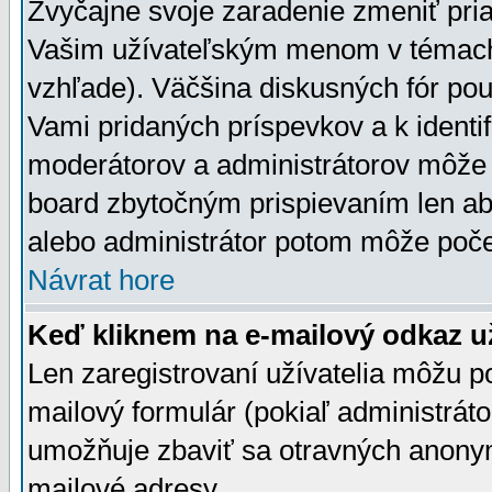
Zvyčajne svoje zaradenie zmeniť pr
Vašim užívateľským menom v témach 
vzhľade). Väčšina diskusných fór pou
Vami pridaných príspevkov a k identif
moderátorov a administrátorov môže 
board zbytočným prispievaním len aby
alebo administrátor potom môže počet
Návrat hore
Keď kliknem na e-mailový odkaz už
Len zaregistrovaní užívatelia môžu p
mailový formulár (pokiaľ administráto
umožňuje zbaviť sa otravných anonym
mailové adresy.