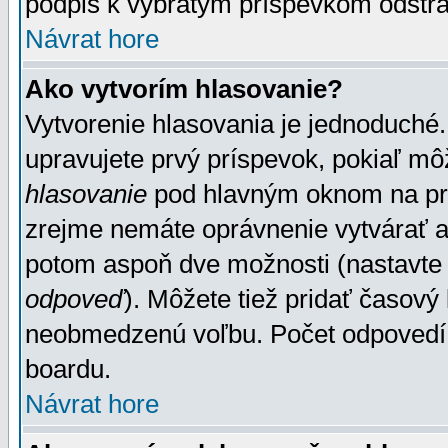
podpis k vybratým príspevkom odstrá
Návrat hore
Ako vytvorím hlasovanie?
Vytvorenie hlasovania je jednoduché.
upravujete prvý príspevok, pokiaľ môž
hlasovanie
pod hlavným oknom na prid
zrejme nemáte oprávnenie vytvárať an
potom aspoň dve možnosti (nastavte 
odpoveď
). Môžete tiež pridať časový
neobmedzenú voľbu. Počet odpovedí, 
boardu.
Návrat hore