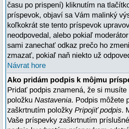
času po prispení) kliknutím na tlačít
príspevok, objaví sa Vám malinký výs
koľkokrát ste tento príspevok upravova
neodpovedal, alebo pokiaľ moderátor č
sami zanechať odkaz prečo ho zmenil
zmazať, pokiaľ naň niekto už odpoved
Návrat hore
Ako pridám podpis k môjmu prísp
Pridať podpis znamená, že si musíte n
položku
Nastavenia
. Podpis môžete 
zaškrtnutím položky
Pripojiť podpis
. 
Vaše príspevky zaškrtnutím príslušné