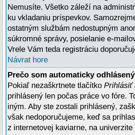
Nemusíte. Všetko záleží na administrá
ku vkladaniu príspevkov. Samozrejme
ostatným službám nedostupným anon
súkromné správy, posielanie e-mailov
Vrele Vám teda registráciu doporučuj
Návrat hore
Prečo som automaticky odhlásen
Pokiaľ nezaškrtnete tlačítko
Prihlásiť
prihlásený len počas práce vo fóre. 
iným. Aby ste zostali prihlásený, zaškr
však nedoporučujeme, keď sa prihlasuj
z internetovej kaviarne, na univerzite 