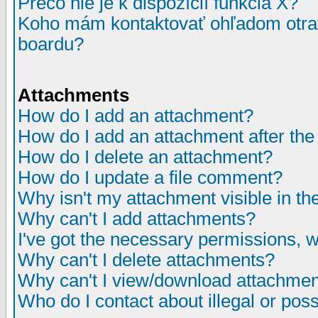
Prečo nie je k dispozícií funkcia X?
Koho mám kontaktovať ohľadom otrav
boardu?
Attachments
How do I add an attachment?
How do I add an attachment after the i
How do I delete an attachment?
How do I update a file comment?
Why isn't my attachment visible in th
Why can't I add attachments?
I've got the necessary permissions, 
Why can't I delete attachments?
Why can't I view/download attachme
Who do I contact about illegal or poss