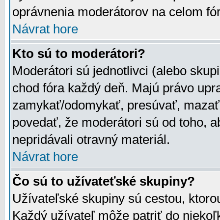
oprávnenia moderátorov na celom fór
Návrat hore
Kto sú to moderátori?
Moderátori sú jednotlivci (alebo skupi
chod fóra každý deň. Majú právo upr
zamykať/odomykať, presúvať, mazať a
povedať, že moderátori sú od toho, a
nepridávali otravný materiál.
Návrat hore
Čo sú to užívateťské skupiny?
Užívateľské skupiny sú cestou, ktoro
Každý užívateľ môže patriť do nieko