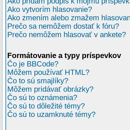
Ako pridám podpis k môjmu príspev
Ako vytvorím hlasovanie?
Ako zmením alebo zmažem hlasovan
Prečo sa nemôžem dostať k fóru?
Prečo nemôžem hlasovať v ankete?
Formátovanie a typy príspevkov
Čo je BBCode?
Môžem používať HTML?
Čo to sú smajlíky?
Môžem pridávať obrázky?
Čo sú to oznámenia?
Čo sú to dôležité témy?
Čo sú to uzamknuté témy?