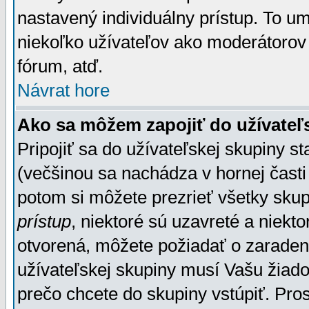
nastavený individuálny prístup. To u
niekoľko užívateľov ako moderátorov 
fórum, atď.
Návrat hore
Ako sa môžem zapojiť do užívateľ
Pripojiť sa do užívateľskej skupiny s
(večšinou sa nachádza v hornej časti 
potom si môžete prezrieť všetky sku
prístup
, niektoré sú uzavreté a niekt
otvorená, môžete požiadať o zaradeni
užívateľskej skupiny musí Vašu žiado
prečo chcete do skupiny vstúpiť. Pro