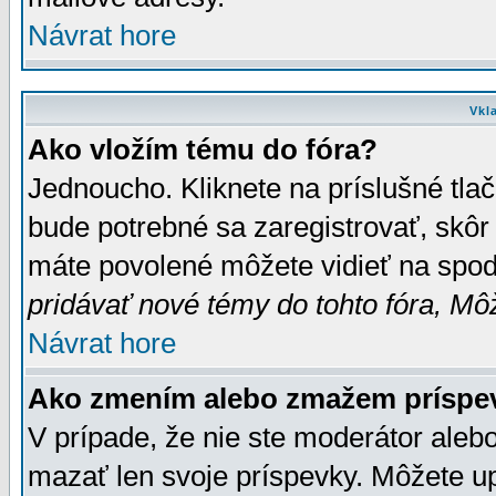
Návrat hore
Vkl
Ako vložím tému do fóra?
Jednoucho. Kliknete na príslušné tla
bude potrebné sa zaregistrovať, skôr 
máte povolené môžete vidieť na spodn
pridávať nové témy do tohto fóra, Môž
Návrat hore
Ako zmením alebo zmažem príspe
V prípade, že nie ste moderátor aleb
mazať len svoje príspevky. Môžete u