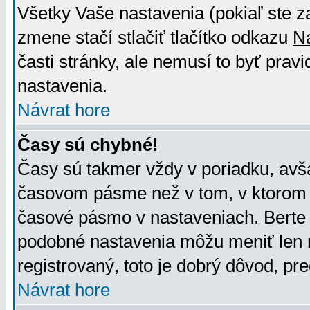
Všetky Vaše nastavenia (pokiaľ ste z
zmene stačí stlačiť tlačítko odkazu
N
časti stránky, ale nemusí to byť prav
nastavenia.
Návrat hore
Časy sú chybné!
Časy sú takmer vždy v poriadku, avša
časovom pásme než v tom, v ktorom s
časové pásmo v nastaveniach. Bert
podobné nastavenia môžu meniť len re
registrovaný, toto je dobrý dôvod, pre
Návrat hore