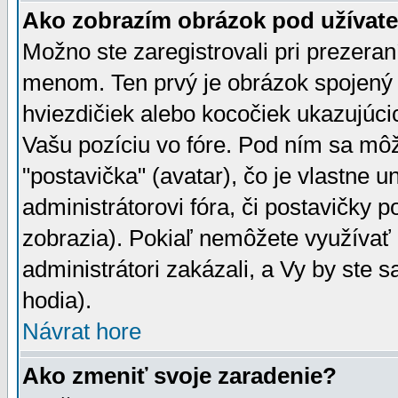
Ako zobrazím obrázok pod užíva
Možno ste zaregistrovali pri prezera
menom. Ten prvý je obrázok spojený 
hviezdičiek alebo kocočiek ukazujúcic
Vašu pozíciu vo fóre. Pod ním sa m
"postavička" (avatar), čo je vlastne 
administrátorovi fóra, či postavičky p
zobrazia). Pokiaľ nemôžete využívať 
administrátori zakázali, a Vy by ste 
hodia).
Návrat hore
Ako zmeniť svoje zaradenie?