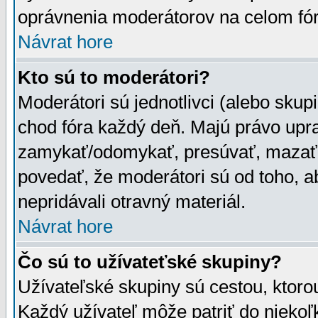
oprávnenia moderátorov na celom fór
Návrat hore
Kto sú to moderátori?
Moderátori sú jednotlivci (alebo skupi
chod fóra každý deň. Majú právo upr
zamykať/odomykať, presúvať, mazať a
povedať, že moderátori sú od toho, a
nepridávali otravný materiál.
Návrat hore
Čo sú to užívateťské skupiny?
Užívateľské skupiny sú cestou, ktoro
Každý užívateľ môže patriť do nieko