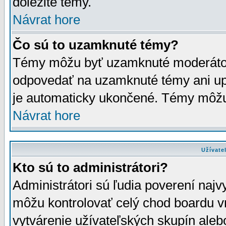
dôležité témy.
Návrat hore
Čo sú to uzamknuté témy?
Témy môžu byť uzamknuté moderáto
odpovedať na uzamknuté témy ani up
je automaticky ukončené. Témy môžu
Návrat hore
Užívate
Kto sú to administrátori?
Administrátori sú ľudia poverení najv
môžu kontrolovať celý chod boardu v
vytvárenie užívateľských skupín aleb