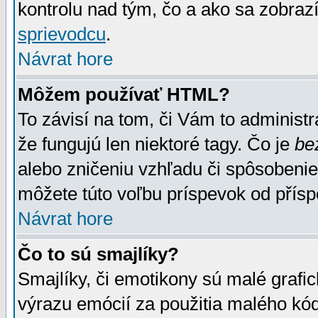
kontrolu nad tým, čo a ako sa zobrazí
sprievodcu
.
Návrat hore
Môžem používať HTML?
To závisí na tom, či Vám to administrá
že fungujú len niektoré tagy. Čo je
be
alebo zničeniu vzhľadu či spôsobeni
môžete túto voľbu príspevok od přís
Návrat hore
Čo to sú smajlíky?
Smajlíky, či emotikony sú malé grafic
výrazu emócií za použitia malého kód