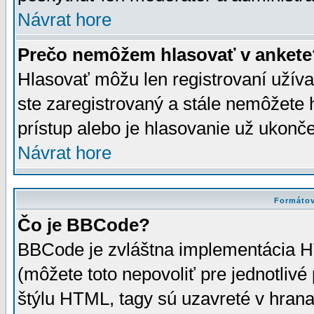
Návrat hore
Prečo nemôžem hlasovať v ankete
Hlasovať môžu len registrovaní užívat
ste zaregistrovaný a stále nemôžet
prístup alebo je hlasovanie už ukonč
Návrat hore
Formátov
Čo je BBCode?
BBCode je zvláštna implementácia HT
(môžete toto nepovoliť pre jednotli
štýlu HTML, tagy sú uzavreté v hrana