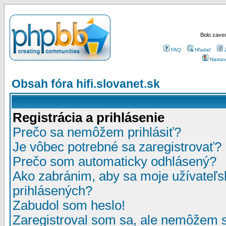
Bolo zaved
FAQ
Hľadať
Nastav
Obsah fóra hifi.slovanet.sk
Registrácia a prihlásenie
Prečo sa nemôžem prihlásiť?
Je vôbec potrebné sa zaregistrovať?
Prečo som automaticky odhlásený?
Ako zabránim, aby sa moje užívateľ
prihlásených?
Zabudol som heslo!
Zaregistroval som sa, ale nemôžem sa