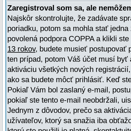
Zaregistroval som sa, ale nemôžem
Najskôr skontrolujte, že zadávate sp
poriadku, potom sa mohla stať jedna 
povolená podpora COPPA a klikli ste 
13 rokov
, budete musieť postupovať po
ten prípad, potom Váš účet musí byť 
aktiváciu všetkých nových registráci
ako sa budete môcť prihlásiť. Keď ste 
Pokiaľ Vám bol zaslaný e-mail, postu
pokiaľ ste tento e-mail neobdržali, ui
Jednym z dôvodov, prečo sa aktiváci
užívateľov, ktorý sa snažia iba obťažo
ktorú ste použili je platná, skontaktuj