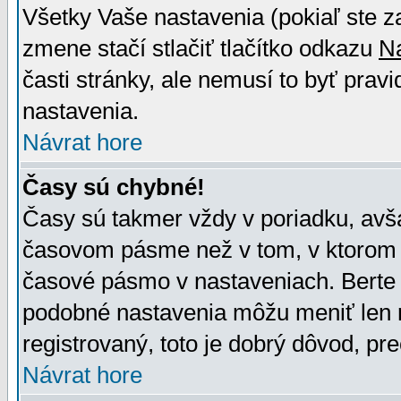
Všetky Vaše nastavenia (pokiaľ ste z
zmene stačí stlačiť tlačítko odkazu
N
časti stránky, ale nemusí to byť prav
nastavenia.
Návrat hore
Časy sú chybné!
Časy sú takmer vždy v poriadku, avša
časovom pásme než v tom, v ktorom s
časové pásmo v nastaveniach. Bert
podobné nastavenia môžu meniť len re
registrovaný, toto je dobrý dôvod, pre
Návrat hore