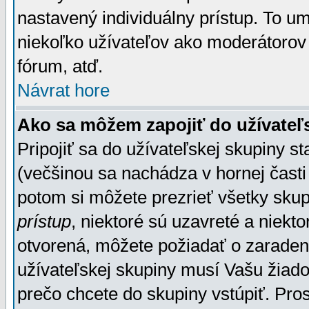
nastavený individuálny prístup. To u
niekoľko užívateľov ako moderátorov 
fórum, atď.
Návrat hore
Ako sa môžem zapojiť do užívateľ
Pripojiť sa do užívateľskej skupiny s
(večšinou sa nachádza v hornej časti 
potom si môžete prezrieť všetky sku
prístup
, niektoré sú uzavreté a niekt
otvorená, môžete požiadať o zaradeni
užívateľskej skupiny musí Vašu žiado
prečo chcete do skupiny vstúpiť. Pro