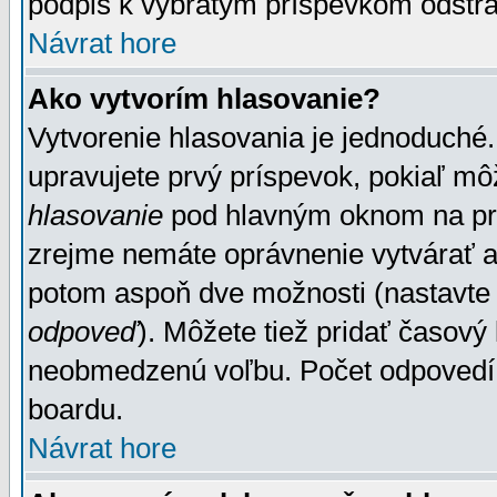
podpis k vybratým príspevkom odstrá
Návrat hore
Ako vytvorím hlasovanie?
Vytvorenie hlasovania je jednoduché.
upravujete prvý príspevok, pokiaľ môž
hlasovanie
pod hlavným oknom na prid
zrejme nemáte oprávnenie vytvárať an
potom aspoň dve možnosti (nastavte 
odpoveď
). Môžete tiež pridať časový
neobmedzenú voľbu. Počet odpovedí, 
boardu.
Návrat hore