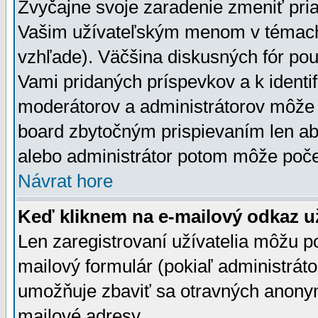
Zvyčajne svoje zaradenie zmeniť pr
Vašim užívateľským menom v témach 
vzhľade). Väčšina diskusných fór pou
Vami pridaných príspevkov a k identif
moderátorov a administrátorov môže 
board zbytočným prispievaním len aby
alebo administrátor potom môže počet
Návrat hore
Keď kliknem na e-mailový odkaz už
Len zaregistrovaní užívatelia môžu p
mailový formulár (pokiaľ administráto
umožňuje zbaviť sa otravných anonym
mailové adresy.