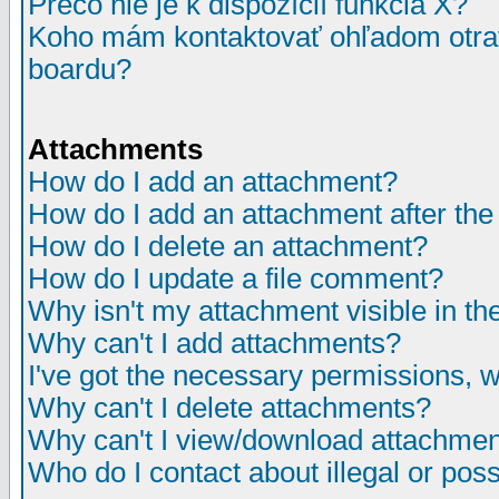
Prečo nie je k dispozícií funkcia X?
Koho mám kontaktovať ohľadom otrav
boardu?
Attachments
How do I add an attachment?
How do I add an attachment after the i
How do I delete an attachment?
How do I update a file comment?
Why isn't my attachment visible in th
Why can't I add attachments?
I've got the necessary permissions, 
Why can't I delete attachments?
Why can't I view/download attachme
Who do I contact about illegal or poss