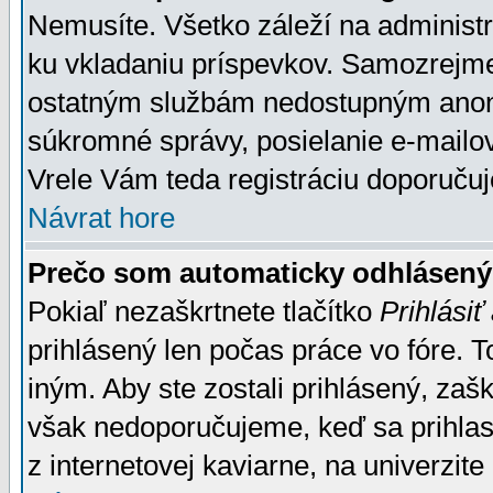
Nemusíte. Všetko záleží na administrá
ku vkladaniu príspevkov. Samozrejme
ostatným službám nedostupným anon
súkromné správy, posielanie e-mailov
Vrele Vám teda registráciu doporučuj
Návrat hore
Prečo som automaticky odhlásen
Pokiaľ nezaškrtnete tlačítko
Prihlásiť
prihlásený len počas práce vo fóre. 
iným. Aby ste zostali prihlásený, zaškr
však nedoporučujeme, keď sa prihlasuj
z internetovej kaviarne, na univerzite 