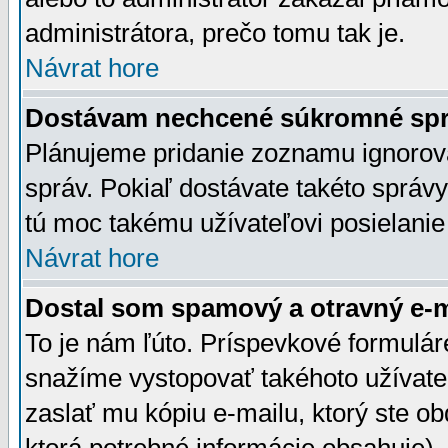
administrátora, prečo tomu tak je.
Návrat hore
Dostávam nechcené súkromné spr
Plánujeme pridanie zoznamu ignorov
správ. Pokiaľ dostávate takéto správy
tú moc takému užívateľovi posielanie
Návrat hore
Dostal som spamový a otravný e-ma
To je nám ľúto. Príspevkové formulá
snažíme vystopovať takéhoto užívateľ
zaslať mu kópiu e-mailu, ktorý ste obdr