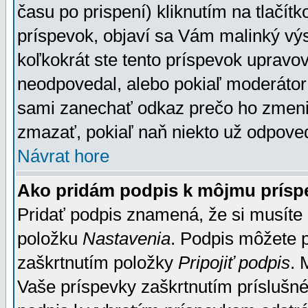
času po prispení) kliknutím na tlačít
príspevok, objaví sa Vám malinký výs
koľkokrát ste tento príspevok upravova
neodpovedal, alebo pokiaľ moderátor č
sami zanechať odkaz prečo ho zmenil
zmazať, pokiaľ naň niekto už odpoved
Návrat hore
Ako pridám podpis k môjmu prísp
Pridať podpis znamená, že si musíte n
položku
Nastavenia
. Podpis môžete 
zaškrtnutím položky
Pripojiť podpis
. 
Vaše príspevky zaškrtnutím príslušné