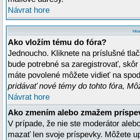
Návrat hore
Vkl
Ako vložím tému do fóra?
Jednoucho. Kliknete na príslušné tla
bude potrebné sa zaregistrovať, skôr 
máte povolené môžete vidieť na spodn
pridávať nové témy do tohto fóra, Môž
Návrat hore
Ako zmením alebo zmažem príspe
V prípade, že nie ste moderátor aleb
mazať len svoje príspevky. Môžete u