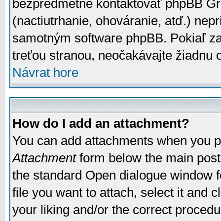
bezpredmetné kontaktovať phpBB Grou
(nactiutrhanie, ohováranie, atď.) ne
samotným software phpBB. Pokiaľ zaš
treťou stranou, neočakávajte žiadnu
Návrat hore
How do I add an attachment?
You can add attachments when you p
Attachment
form below the main post
the standard Open dialogue window fo
file you want to attach, select it and
your liking and/or the correct proced