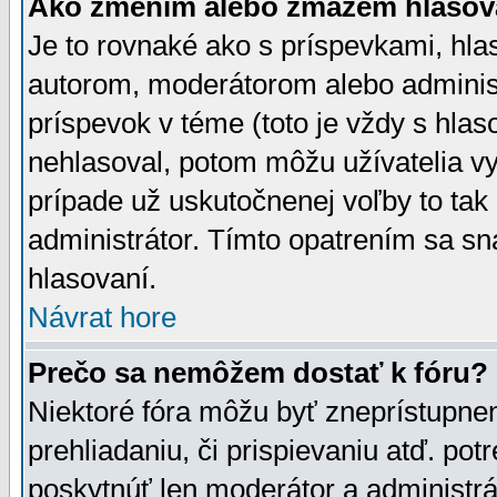
Ako zmením alebo zmažem hlasov
Je to rovnaké ako s príspevkami, h
autorom, moderátorom alebo administ
príspevok v téme (toto je vždy s hlas
nehlasoval, potom môžu užívatelia v
prípade už uskutočnenej voľby to tak
administrátor. Tímto opatrením sa sn
hlasovaní.
Návrat hore
Prečo sa nemôžem dostať k fóru?
Niektoré fóra môžu byť zneprístupnen
prehliadaniu, či prispievaniu atď. pot
poskytnúť len moderátor a administrát