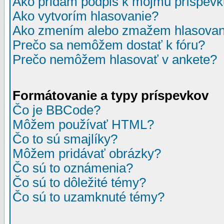
Ako pridám podpis k môjmu príspev
Ako vytvorím hlasovanie?
Ako zmením alebo zmažem hlasovan
Prečo sa nemôžem dostať k fóru?
Prečo nemôžem hlasovať v ankete?
Formátovanie a typy príspevkov
Čo je BBCode?
Môžem používať HTML?
Čo to sú smajlíky?
Môžem pridávať obrázky?
Čo sú to oznámenia?
Čo sú to dôležité témy?
Čo sú to uzamknuté témy?