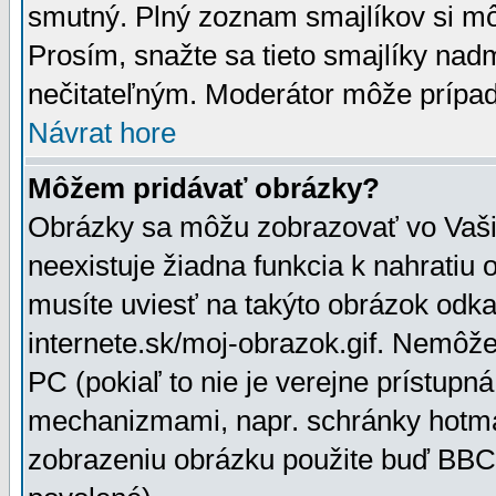
smutný. Plný zoznam smajlíkov si mô
Prosím, snažte sa tieto smajlíky nad
nečitateľným. Moderátor môže prípa
Návrat hore
Môžem pridávať obrázky?
Obrázky sa môžu zobrazovať vo Vaši
neexistuje žiadna funkcia k nahratiu
musíte uviesť na takýto obrázok odka
internete.sk/moj-obrazok.gif. Nemôž
PC (pokiaľ to nie je verejne prístupn
mechanizmami, napr. schránky hotmai
zobrazeniu obrázku použite buď BBCo