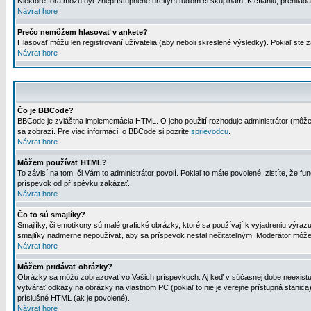
Niektoré fóra môžu byť zneprístupnené určitým ľuďom či skupinám. K čítaniu, prehliadani
Návrat hore
Prečo nemôžem hlasovať v ankete?
Hlasovať môžu len registrovaní užívatelia (aby neboli skreslené výsledky). Pokiaľ st
Návrat hore
Čo je BBCode?
BBCode je zvláštna implementácia HTML. O jeho použití rozhoduje administrátor (môžet
sa zobrazí. Pre viac informácií o BBCode si pozrite
sprievodcu
.
Návrat hore
Môžem používať HTML?
To závisí na tom, či Vám to administrátor povolí. Pokiaľ to máte povolené, zistíte, že fun
príspevok od příspěvku zakázať.
Návrat hore
Čo to sú smajlíky?
Smajlíky, či emotikony sú malé grafické obrázky, ktoré sa používají k vyjadreniu výra
smajlíky nadmerne nepoužívať, aby sa príspevok nestal nečitateľným. Moderátor môž
Návrat hore
Môžem pridávať obrázky?
Obrázky sa môžu zobrazovať vo Vašich príspevkoch. Aj keď v súčasnej dobe neexistuje
vytvárať odkazy na obrázky na vlastnom PC (pokiaľ to nie je verejne prístupná stani
príslušné HTML (ak je povolené).
Návrat hore