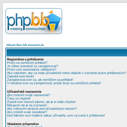
Obsah fóra hifi.slovanet.sk
Registrácia a prihlásenie
Prečo sa nemôžem prihlásiť?
Je vôbec potrebné sa zaregistrovať?
Prečo som automaticky odhlásený?
Ako zabránim, aby sa moje užívateľské meno objavilo v zozname práve prihlásených?
Zabudol som heslo!
Zaregistroval som sa, ale nemôžem sa prihlásiť!
V minulosti som sa zaregistroval, avšak teraz sa nemôžem prihlásiť!
Užívateľské nastavenia
Ako zmením svoje nastavenia?
Časy sú chybné!
Zmenil som časové pásmo, ale je to stále chybne!
Môj jazyk nie je na zozname!
Ako zobrazím obrázok pod užívateľským menom?
Ako zmeniť svoje zaradenie?
Keď kliknem na e-mailový odkaz užívateľa, som vyzvaný k prihláseniu!
Vkladanie príspevkov