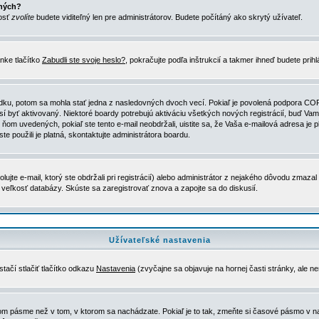
ených?
nosť
zvolíte
budete viditeľný len pre administrátorov. Budete počítáný ako skrytý užívateľ.
nke tlačítko
Zabudli ste svoje heslo?
, pokračujte podľa inštrukcií a takmer ihneď budete prih
dku, potom sa mohla stať jedna z nasledovných dvoch vecí. Pokiaľ je povolená podpora COPPA 
sí byť aktivovaný. Niektoré boardy potrebujú aktiváciu všetkých nových registrácií, buď Vami
 v ňom uvedených, pokiaľ ste tento e-mail neobdržali, uistite sa, že Vaša e-mailová adresa j
ste použili je platná, skontaktujte administrátora boardu.
te e-mail, ktorý ste obdržali pri registrácií) alebo administrátor z nejakého dôvodu zmazal 
la veľkosť databázy. Skúste sa zaregistrovať znova a zapojte sa do diskusií.
Užívateľské nastavenia
tačí stlačiť tlačítko odkazu
Nastavenia
(zvyčajne sa objavuje na hornej časti stránky, ale n
vom pásme než v tom, v ktorom sa nachádzate. Pokiaľ je to tak, zmeňte si časové pásmo v