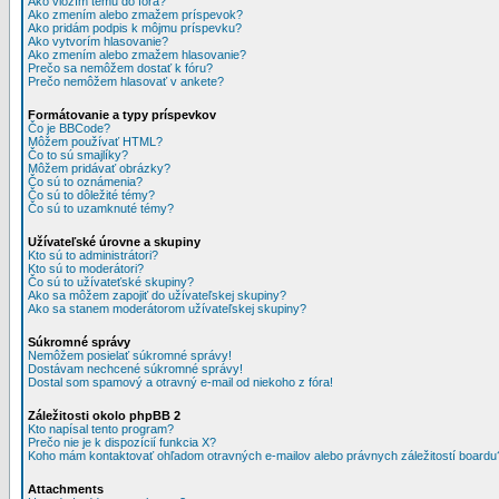
Ako vložím tému do fóra?
Ako zmením alebo zmažem príspevok?
Ako pridám podpis k môjmu príspevku?
Ako vytvorím hlasovanie?
Ako zmením alebo zmažem hlasovanie?
Prečo sa nemôžem dostať k fóru?
Prečo nemôžem hlasovať v ankete?
Formátovanie a typy príspevkov
Čo je BBCode?
Môžem používať HTML?
Čo to sú smajlíky?
Môžem pridávať obrázky?
Čo sú to oznámenia?
Čo sú to dôležité témy?
Čo sú to uzamknuté témy?
Užívateľské úrovne a skupiny
Kto sú to administrátori?
Kto sú to moderátori?
Čo sú to užívateťské skupiny?
Ako sa môžem zapojiť do užívateľskej skupiny?
Ako sa stanem moderátorom užívateľskej skupiny?
Súkromné správy
Nemôžem posielať súkromné správy!
Dostávam nechcené súkromné správy!
Dostal som spamový a otravný e-mail od niekoho z fóra!
Záležitosti okolo phpBB 2
Kto napísal tento program?
Prečo nie je k dispozícií funkcia X?
Koho mám kontaktovať ohľadom otravných e-mailov alebo právnych záležitostí boardu
Attachments