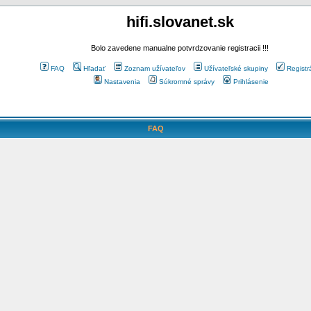
hifi.slovanet.sk
Bolo zavedene manualne potvrdzovanie registracii !!!
FAQ
Hľadať
Zoznam užívateľov
Užívateľské skupiny
Registr
Nastavenia
Súkromné správy
Prihlásenie
FAQ