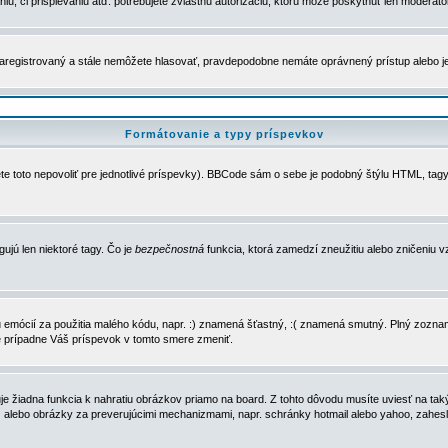
u, či prispievaniu atď. potrebujete zvláštnu autorizáciu, ktorú môže poskytnúť len moderátor 
e zaregistrovaný a stále nemôžete hlasovať, pravdepodobne nemáte oprávnený prístup alebo 
Formátovanie a typy príspevkov
e toto nepovoliť pre jednotlivé príspevky). BBCode sám o sebe je podobný štýlu HTML, tagy
gujú len niektoré tagy. Čo je
bezpečnostná
funkcia, ktorá zamedzí zneužitiu alebo zničeniu 
zu emócií za použitia malého kódu, napr. :) znamená šťastný, :( znamená smutný. Plný zozna
e prípadne Váš príspevok v tomto smere zmeniť.
 žiadna funkcia k nahratiu obrázkov priamo na board. Z tohto dôvodu musíte uviesť na taký
ca) alebo obrázky za preverujúcimi mechanizmami, napr. schránky hotmail alebo yahoo, zahe