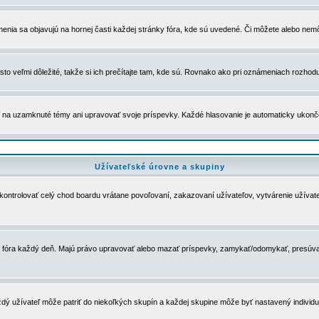
menia sa objavujú na hornej časti každej stránky fóra, kde sú uvedené. Či môžete alebo nemô
to veľmi dôležité, takže si ich prečítajte tam, kde sú. Rovnako ako pri oznámeniach rozhoduje
a uzamknuté témy ani upravovať svoje príspevky. Každé hlasovanie je automaticky ukon
Užívateľské úrovne a skupiny
u kontrolovať celý chod boardu vrátane povoľovaní, zakazovaní užívateľov, vytvárenie užíva
 chod fóra každý deň. Majú právo upravovať alebo mazať príspevky, zamykať/odomykať, presúva
dý užívateľ môže patriť do niekoľkých skupín a každej skupine môže byť nastavený individuá