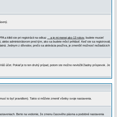
lásený.
a klikli ste pri registrácii na odkaz
... a je mi menej ako 13 rokov
, budete musieť
, alebo administrátorom pred tým, ako sa budete môcť prihlásiť. Keď ste sa registrovali,
e platná. Jednym z dôvodov, prečo sa aktivácia používa, je zmenšiť možnosť
nežiadúcich
Váš účet. Pokiaľ je to ten druhý prípad, potom ste možno nevložili žiadny príspevok. Je
emusí to byť pravidlom). Takto si môžete zmeniť všetky svoje nastavenia.
 nastaveniach. Berte na vedomie, že zmenu časového pásma a podobné nastavenia