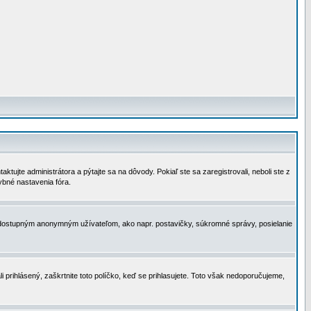
tujte administrátora a pýtajte sa na dôvody. Pokiaľ ste sa zaregistrovali, neboli ste z
ybné nastavenia fóra.
 nedostupným anonymným užívateľom, ako napr. postavičky, súkromné správy, posielanie
i prihlásený, zaškrtnite toto políčko, keď se prihlasujete. Toto však nedoporučujeme,