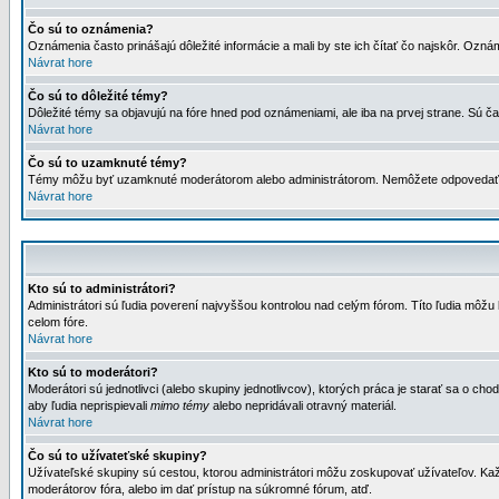
Čo sú to oznámenia?
Oznámenia často prinášajú dôležité informácie a mali by ste ich čítať čo najskôr. Ozná
Návrat hore
Čo sú to dôležité témy?
Dôležité témy sa objavujú na fóre hned pod oznámeniami, ale iba na prvej strane. Sú čas
Návrat hore
Čo sú to uzamknuté témy?
Témy môžu byť uzamknuté moderátorom alebo administrátorom. Nemôžete odpovedať n
Návrat hore
Kto sú to administrátori?
Administrátori sú ľudia poverení najvyššou kontrolou nad celým fórom. Títo ľudia môž
celom fóre.
Návrat hore
Kto sú to moderátori?
Moderátori sú jednotlivci (alebo skupiny jednotlivcov), ktorých práca je starať sa o
aby ľudia neprispievali
mimo témy
alebo nepridávali otravný materiál.
Návrat hore
Čo sú to užívateťské skupiny?
Užívateľské skupiny sú cestou, ktorou administrátori môžu zoskupovať užívateľov. Kaž
moderátorov fóra, alebo im dať prístup na súkromné fórum, atď.