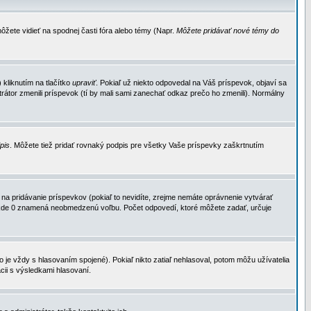
ôžete vidieť na spodnej časti fóra alebo témy (Napr.
Môžete pridávať nové témy do
kliknutím na tlačítko
upraviť
. Pokiaľ už niekto odpovedal na Váš príspevok, objaví sa
trátor zmenili príspevok (tí by mali sami zanechať odkaz prečo ho zmenili). Normálny
dpis
. Môžete tiež pridať rovnaký podpis pre všetky Vaše príspevky zaškrtnutím
a pridávanie príspevkov (pokiaľ to nevidíte, zrejme nemáte oprávnenie vytvárať
u, kde 0 znamená neobmedzenú voľbu. Počet odpovedí, ktoré môžete zadať, určuje
je vždy s hlasovaním spojené). Pokiaľ nikto zatiaľ nehlasoval, potom môžu užívatelia
cii s výsledkami hlasovaní.