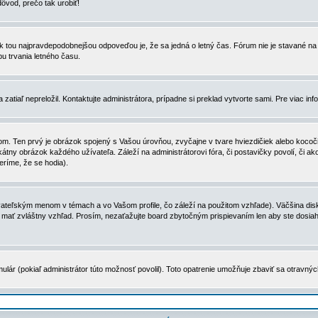
dôvod, prečo tak urobiť!
, tak tou najpravdepodobnejšou odpoveďou je, že sa jedná o letný čas. Fórum nie je stavané
u trvania letného času.
zatiaľ nepreložil. Kontaktujte administrátora, prípadne si preklad vytvorte sami. Pre viac in
. Ten prvý je obrázok spojený s Vašou úrovňou, zvyčajne v tvare hviezdičiek alebo kocočiek
tny obrázok každého užívateľa. Záleží na administrátorovi fóra, či postavičky povolí, či ak
eríme, že se hodia).
ateľským menom v témach a vo Vašom profile, čo záleží na použitom vzhľade). Väčšina disk
ôže mať zvláštny vzhľad. Prosím, nezaťažujte board zbytočným prispievaním len aby ste dosi
ulár (pokiaľ administrátor túto možnosť povolil). Toto opatrenie umožňuje zbaviť sa otravný