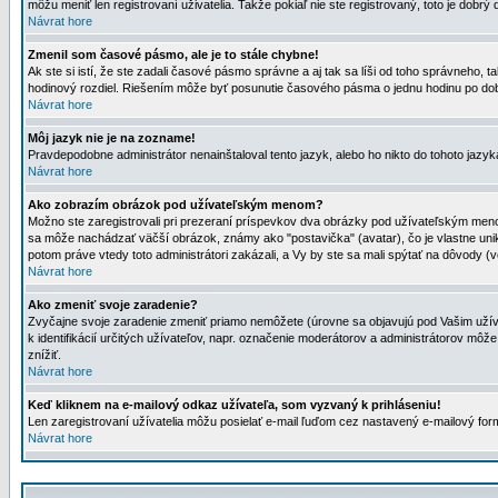
môžu meniť len registrovaní uživatelia. Takže pokiaľ nie ste registrovaný, toto je dobrý 
Návrat hore
Zmenil som časové pásmo, ale je to stále chybne!
Ak ste si istí, že ste zadali časové pásmo správne a aj tak sa líši od toho správneho
hodinový rozdiel. Riešením môže byť posunutie časového pásma o jednu hodinu po dob
Návrat hore
Môj jazyk nie je na zozname!
Pravdepodobne administrátor nenainštaloval tento jazyk, alebo ho nikto do tohoto jazyka 
Návrat hore
Ako zobrazím obrázok pod užívateľským menom?
Možno ste zaregistrovali pri prezeraní príspevkov dva obrázky pod užívateľským menom
sa môže nachádzať väčší obrázok, známy ako "postavička" (avatar), čo je vlastne uniká
potom práve vtedy toto administrátori zakázali, a Vy by ste sa mali spýtať na dôvody (v
Návrat hore
Ako zmeniť svoje zaradenie?
Zvyčajne svoje zaradenie zmeniť priamo nemôžete (úrovne sa objavujú pod Vašim užív
k identifikácií určitých užívateľov, napr. označenie moderátorov a administrátorov m
znížiť.
Návrat hore
Keď kliknem na e-mailový odkaz užívateľa, som vyzvaný k prihláseniu!
Len zaregistrovaní užívatelia môžu posielať e-mail ľuďom cez nastavený e-mailový form
Návrat hore