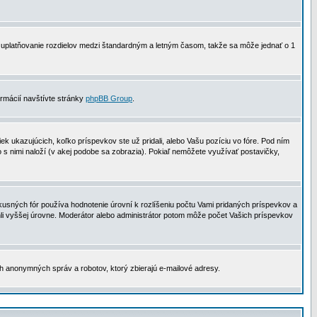
 na uplatňovanie rozdielov medzi štandardným a letným časom, takže sa môže jednať o 1
formácií navštívte stránky
phpBB Group
.
 ukazujúcich, koľko príspevkov ste už pridali, alebo Vašu pozíciu vo fóre. Pod ním
o s nimi naloží (v akej podobe sa zobrazia). Pokiaľ nemôžete využívať postavičky,
usných fór používa hodnotenie úrovní k rozlíšeniu počtu Vami pridaných príspevkov a
ahli vyššej úrovne. Moderátor alebo administrátor potom môže počet Vašich príspevkov
ch anonymných správ a robotov, ktorý zbierajú e-mailové adresy.