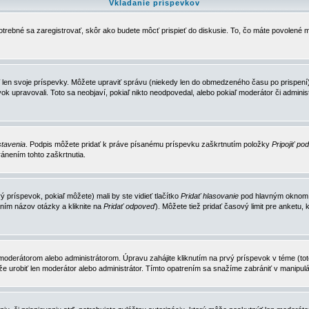
Vkladanie príspevkov
trebné sa zaregistrovať, skôr ako budete môcť prispieť do diskusie. To, čo máte povolené m
 len svoje príspevky. Môžete upraviť správu (niekedy len do obmedzeného času po prispení) 
k upravovali. Toto sa neobjaví, pokiaľ nikto neodpovedal, alebo pokiaľ moderátor či adminis
tavenia
. Podpis môžete pridať k práve písanému príspevku zaškrtnutím položky
Pripojiť po
ánením tohto zaškrtnutia.
 príspevok, pokiaľ môžete) mali by ste vidieť tlačítko
Pridať hlasovanie
pod hlavným oknom n
ním názov otázky a kliknite na
Pridať odpoveď
). Môžete tiež pridať časový limit pre anket
erátorom alebo administrátorom. Úpravu zahájite kliknutím na prvý príspevok v téme (toto 
e urobiť len moderátor alebo administrátor. Tímto opatrením sa snažíme zabrániť v manipulá