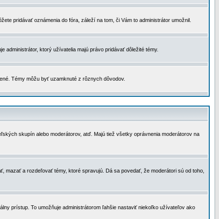
žete pridávať oznámenia do fóra, záleží na tom, či Vám to administrátor umožnil.
 administrátor, ktorý užívatelia majú právo pridávať dôležité témy.
čené. Témy môžu byť uzamknuté z rôznych dôvodov.
teľských skupín alebo moderátorov, atď. Majú tiež všetky oprávnenia moderátorov na
ť, mazať a rozdeľovať témy, ktoré spravujú. Dá sa povedať, že moderátori sú od toho,
lny prístup. To umožňuje administrátorom ľahšie nastaviť niekoľko užívateľov ako