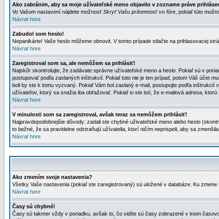
Ako zabránim, aby sa moje užívateľské meno objavilo v zozname práve prihlás
Vo Vašom nastavení nájdete možnosť
Skryť Vašu prítomnosť vo fóre
, pokiaľ túto mož
Návrat hore
Zabudol som heslo!
Nepanikárte! Vaše heslo môžeme obnovit. V tomto prípade stlačte na prihlasovacej strá
Návrat hore
Zaregistroval som sa, ale nemôžem sa prihlásiť!
Najskôr skontrolujte, že zadávate správne užívateľské meno a heslo. Pokiaľ sú v poria
postupovať podľa zaslaných inštrukcií. Pokiaľ toto nie je ten prípad, potom Váš účet mu
boli by ste k tomu vyzvaný. Pokiaľ Vám bol zaslaný e-mail, postupujte podľa inštrukcií
užívateľov, ktorý sa snažia iba obťažovať. Pokiaľ si ste istí, že e-mailová adresa, ktorú 
Návrat hore
V minulosti som sa zaregistroval, avšak teraz sa nemôžem prihlásiť!
Najpravdepodobnejšie dôvody: zadali ste chybné uživateľské meno alebo heslo (skontroluj
to bežné, že sa pravidelne odstraňujú užívatelia, ktorí ničím neprispeli, aby sa zmenši
Návrat hore
Ako zmením svoje nastavenia?
Všetky Vaše nastavenia (pokiaľ ste zaregistrovaný) sú uložené v databáze. Ku zmene s
Návrat hore
Časy sú chybné!
Časy sú takmer vždy v poriadku, avšak to, čo vidíte sú časy zobrazené v inom časo