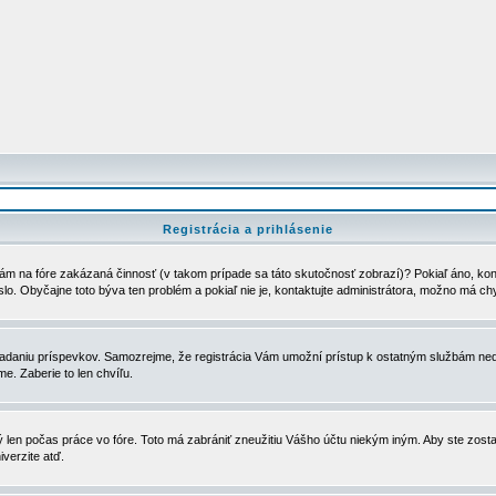
Registrácia a prihlásenie
ám na fóre zakázaná činnosť (v takom prípade sa táto skutočnosť zobrazí)? Pokiaľ áno, kontak
eslo. Obyčajne toto býva ten problém a pokiaľ nie je, kontaktujte administrátora, možno má ch
u vkladaniu príspevkov. Samozrejme, že registrácia Vám umožní prístup k ostatným službám
e. Zaberie to len chvíľu.
ý len počas práce vo fóre. Toto má zabrániť zneužitiu Vášho účtu niekým iným. Aby ste zostal
iverzite atď.