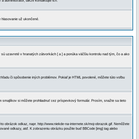
a administrátor, takže kontaktujte ich.
je hlasovanie už ukončené.
 sú uzavreté v hranatých zátvorkách [ a ] a ponúka väčšiu kontrolu nad tým, čo a ako
vzhľadu či spôsobenie iných problémov. Pokiaľ je HTML povolené, môžete túto voľbu
m smajlíkov si môžete prohliadnuť cez príspevkový formulár. Prosím, snažte sa tieto
to obrázok odkaz, napr. http://www.niekde-na-internete.sk/moj-obrazok.gif. Nemôžete
slované odkazy, atď. K zobrazeniu obrázku použite buď BBCode [img] tag alebo