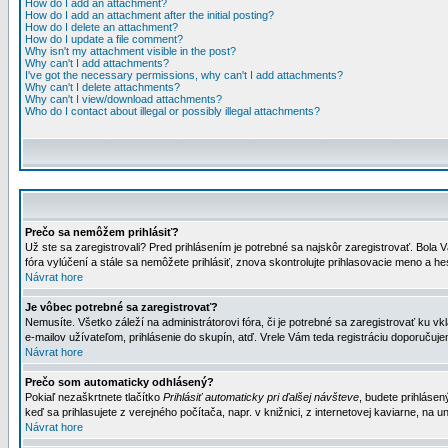
How do I add an attachment?
How do I add an attachment after the initial posting?
How do I delete an attachment?
How do I update a file comment?
Why isn't my attachment visible in the post?
Why can't I add attachments?
I've got the necessary permissions, why can't I add attachments?
Why can't I delete attachments?
Why can't I view/download attachments?
Who do I contact about illegal or possibly illegal attachments?
Prečo sa nemôžem prihlásiť?
Už ste sa zaregistrovali? Pred prihlásením je potrebné sa najskôr zaregistrovať. Bola V
fóra vylúčení a stále sa nemôžete prihlásiť, znova skontrolujte prihlasovacie meno a h
Návrat hore
Je vôbec potrebné sa zaregistrovať?
Nemusíte. Všetko záleží na administrátorovi fóra, či je potrebné sa zaregistrovať k
e-mailov užívateľom, prihlásenie do skupín, atď. Vrele Vám teda registráciu doporučujem
Návrat hore
Prečo som automaticky odhlásený?
Pokiaľ nezaškrtnete tlačítko
Prihlásiť automaticky pri ďalšej návšteve
, budete prihlásen
keď sa prihlasujete z verejného počítača, napr. v knižnici, z internetovej kaviarne, na un
Návrat hore