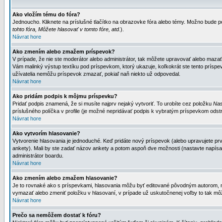
Ako vložím tému do fóra?
Jednoucho. Kliknete na príslušné tlačítko na obrazovke fóra alebo témy. Možno bude po
tohto fóra, Môžete hlasovať v tomto fóre, atd.
).
Návrat hore
Ako zmením alebo zmažem príspevok?
V prípade, že nie ste moderátor alebo administrátor, tak môžete upravovať alebo mazať
Vám malinký výstup textíku pod príspevkom, ktorý ukazuje, koľkokrát ste tento príspevo
užívatelia nemôžu príspevok zmazať, pokiaľ naň niekto už odpovedal.
Návrat hore
Ako pridám podpis k môjmu príspevku?
Pridať podpis znamená, že si musíte najprv nejaký vytvoriť. To urobíte cez položku
Nas
príslušného políčka v profile (je možné nepridávať podpis k vybratým príspevkom odstr
Návrat hore
Ako vytvorím hlasovanie?
Vytvorenie hlasovania je jednoduché. Keď pridáte nový príspevok (alebo upravujete prvý
ankety). Mali by ste zadať názov ankety a potom aspoň dve možnosti (nastavte napísa
administrátor boardu.
Návrat hore
Ako zmením alebo zmažem hlasovanie?
Je to rovnaké ako s príspevkami, hlasovania môžu byť editované pôvodným autorom, mod
vymazať alebo zmeniť položku v hlasovaní, v prípade už uskutočnenej voľby to tak môž
Návrat hore
Prečo sa nemôžem dostať k fóru?