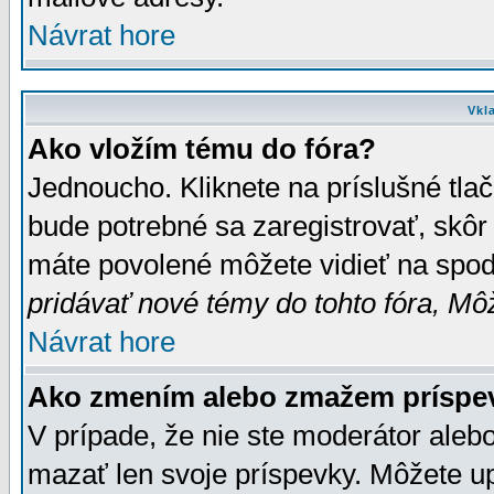
Návrat hore
Vkl
Ako vložím tému do fóra?
Jednoucho. Kliknete na príslušné tla
bude potrebné sa zaregistrovať, skôr 
máte povolené môžete vidieť na spodn
pridávať nové témy do tohto fóra, Môž
Návrat hore
Ako zmením alebo zmažem príspe
V prípade, že nie ste moderátor aleb
mazať len svoje príspevky. Môžete u