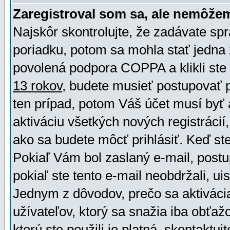
Zaregistroval som sa, ale nemôžem
Najskôr skontrolujte, že zadávate sp
poriadku, potom sa mohla stať jedna 
povolená podpora COPPA a klikli ste 
13 rokov
, budete musieť postupovať po
ten prípad, potom Váš účet musí byť 
aktiváciu všetkých nových registráci
ako sa budete môcť prihlásiť. Keď ste 
Pokiaľ Vám bol zaslaný e-mail, postu
pokiaľ ste tento e-mail neobdržali, ui
Jednym z dôvodov, prečo sa aktiváci
užívateľov, ktorý sa snažia iba obťažo
ktorú ste použili je platná, skontaktuj