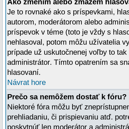
Ako zmením alebo zmažem hlasov
Je to rovnaké ako s príspevkami, h
autorom, moderátorom alebo administ
príspevok v téme (toto je vždy s hlas
nehlasoval, potom môžu užívatelia v
prípade už uskutočnenej voľby to tak
administrátor. Tímto opatrením sa sn
hlasovaní.
Návrat hore
Prečo sa nemôžem dostať k fóru?
Niektoré fóra môžu byť zneprístupnen
prehliadaniu, či prispievaniu atď. pot
poskytnúť len moderátor a administrát