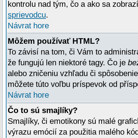
kontrolu nad tým, čo a ako sa zobrazí
sprievodcu
.
Návrat hore
Môžem používať HTML?
To závisí na tom, či Vám to administrá
že fungujú len niektoré tagy. Čo je
be
alebo zničeniu vzhľadu či spôsobeni
môžete túto voľbu príspevok od přís
Návrat hore
Čo to sú smajlíky?
Smajlíky, či emotikony sú malé grafic
výrazu emócií za použitia malého kód