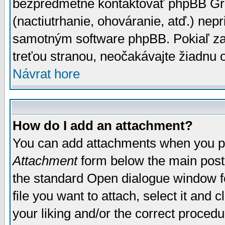
bezpredmetné kontaktovať phpBB Grou
(nactiutrhanie, ohováranie, atď.) ne
samotným software phpBB. Pokiaľ zaš
treťou stranou, neočakávajte žiadnu
Návrat hore
How do I add an attachment?
You can add attachments when you p
Attachment
form below the main post
the standard Open dialogue window fo
file you want to attach, select it and
your liking and/or the correct proced