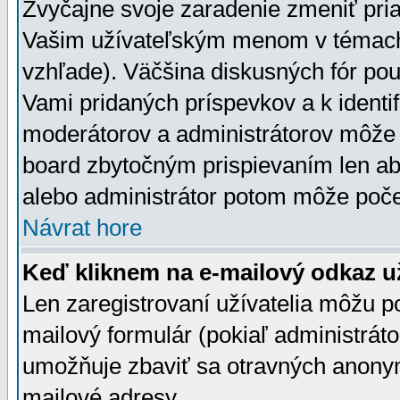
Zvyčajne svoje zaradenie zmeniť pr
Vašim užívateľským menom v témach 
vzhľade). Väčšina diskusných fór pou
Vami pridaných príspevkov a k identif
moderátorov a administrátorov môže 
board zbytočným prispievaním len aby
alebo administrátor potom môže počet
Návrat hore
Keď kliknem na e-mailový odkaz už
Len zaregistrovaní užívatelia môžu p
mailový formulár (pokiaľ administráto
umožňuje zbaviť sa otravných anonym
mailové adresy.