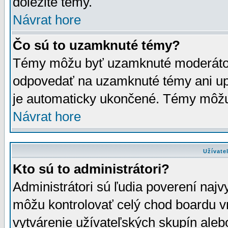
dôležité témy.
Návrat hore
Čo sú to uzamknuté témy?
Témy môžu byť uzamknuté moderáto
odpovedať na uzamknuté témy ani up
je automaticky ukončené. Témy môžu
Návrat hore
Užívate
Kto sú to administrátori?
Administrátori sú ľudia poverení najv
môžu kontrolovať celý chod boardu v
vytvárenie užívateľských skupín aleb