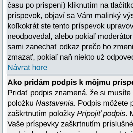
času po prispení) kliknutím na tlačít
príspevok, objaví sa Vám malinký výs
koľkokrát ste tento príspevok upravova
neodpovedal, alebo pokiaľ moderátor č
sami zanechať odkaz prečo ho zmenil
zmazať, pokiaľ naň niekto už odpoved
Návrat hore
Ako pridám podpis k môjmu prísp
Pridať podpis znamená, že si musíte n
položku
Nastavenia
. Podpis môžete 
zaškrtnutím položky
Pripojiť podpis
. 
Vaše príspevky zaškrtnutím príslušné