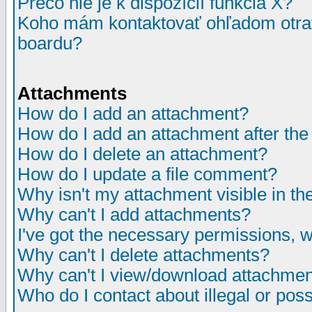
Prečo nie je k dispozícií funkcia X?
Koho mám kontaktovať ohľadom otrav
boardu?
Attachments
How do I add an attachment?
How do I add an attachment after the i
How do I delete an attachment?
How do I update a file comment?
Why isn't my attachment visible in th
Why can't I add attachments?
I've got the necessary permissions, 
Why can't I delete attachments?
Why can't I view/download attachme
Who do I contact about illegal or poss