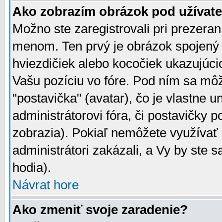
Ako zobrazím obrázok pod užíva
Možno ste zaregistrovali pri prezera
menom. Ten prvý je obrázok spojený 
hviezdičiek alebo kocočiek ukazujúcic
Vašu pozíciu vo fóre. Pod ním sa m
"postavička" (avatar), čo je vlastne 
administrátorovi fóra, či postavičky p
zobrazia). Pokiaľ nemôžete využívať 
administrátori zakázali, a Vy by ste 
hodia).
Návrat hore
Ako zmeniť svoje zaradenie?