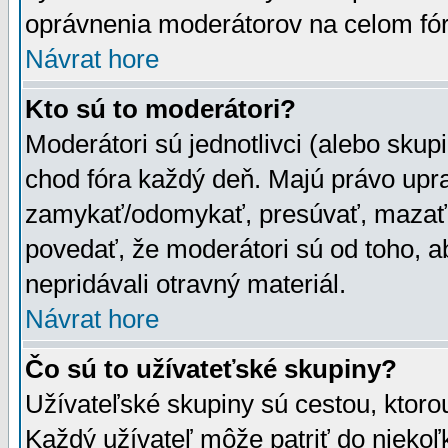
oprávnenia moderátorov na celom fór
Návrat hore
Kto sú to moderátori?
Moderátori sú jednotlivci (alebo skupi
chod fóra každý deň. Majú právo upr
zamykať/odomykať, presúvať, mazať a
povedať, že moderátori sú od toho, a
nepridávali otravný materiál.
Návrat hore
Čo sú to užívateťské skupiny?
Užívateľské skupiny sú cestou, ktoro
Každý užívateľ môže patriť do nieko