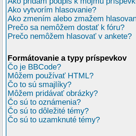
Ako pridám podpis k môjmu príspev
Ako vytvorím hlasovanie?
Ako zmením alebo zmažem hlasovan
Prečo sa nemôžem dostať k fóru?
Prečo nemôžem hlasovať v ankete?
Formátovanie a typy príspevkov
Čo je BBCode?
Môžem používať HTML?
Čo to sú smajlíky?
Môžem pridávať obrázky?
Čo sú to oznámenia?
Čo sú to dôležité témy?
Čo sú to uzamknuté témy?