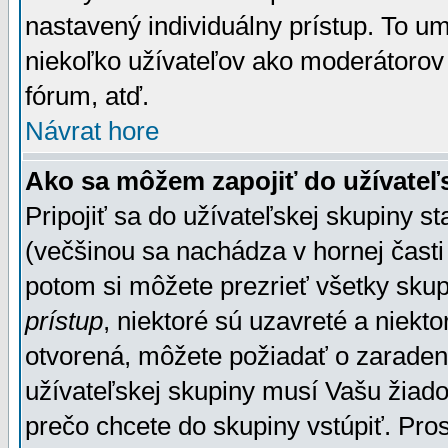
nastavený individuálny prístup. To u
niekoľko užívateľov ako moderátorov 
fórum, atď.
Návrat hore
Ako sa môžem zapojiť do užívateľ
Pripojiť sa do užívateľskej skupiny s
(večšinou sa nachádza v hornej časti 
potom si môžete prezrieť všetky sku
prístup
, niektoré sú uzavreté a niekt
otvorená, môžete požiadať o zaradeni
užívateľskej skupiny musí Vašu žiado
prečo chcete do skupiny vstúpiť. Pro