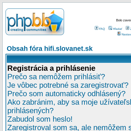
Bolo zaved
FAQ
Hľadať
Nastav
Obsah fóra hifi.slovanet.sk
Registrácia a prihlásenie
Prečo sa nemôžem prihlásiť?
Je vôbec potrebné sa zaregistrovať?
Prečo som automaticky odhlásený?
Ako zabránim, aby sa moje užívateľ
prihlásených?
Zabudol som heslo!
Zaregistroval som sa, ale nemôžem sa