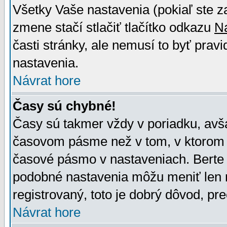
Všetky Vaše nastavenia (pokiaľ ste z
zmene stačí stlačiť tlačítko odkazu
N
časti stránky, ale nemusí to byť prav
nastavenia.
Návrat hore
Časy sú chybné!
Časy sú takmer vždy v poriadku, avša
časovom pásme než v tom, v ktorom s
časové pásmo v nastaveniach. Bert
podobné nastavenia môžu meniť len re
registrovaný, toto je dobrý dôvod, pre
Návrat hore