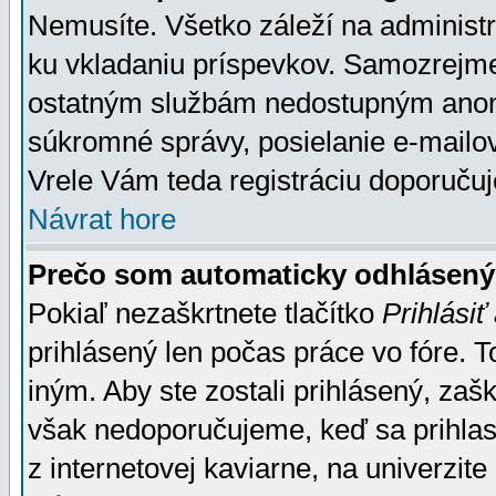
Nemusíte. Všetko záleží na administrá
ku vkladaniu príspevkov. Samozrejme
ostatným službám nedostupným anon
súkromné správy, posielanie e-mailov
Vrele Vám teda registráciu doporučuj
Návrat hore
Prečo som automaticky odhlásen
Pokiaľ nezaškrtnete tlačítko
Prihlásiť
prihlásený len počas práce vo fóre. 
iným. Aby ste zostali prihlásený, zaškr
však nedoporučujeme, keď sa prihlasuj
z internetovej kaviarne, na univerzite 