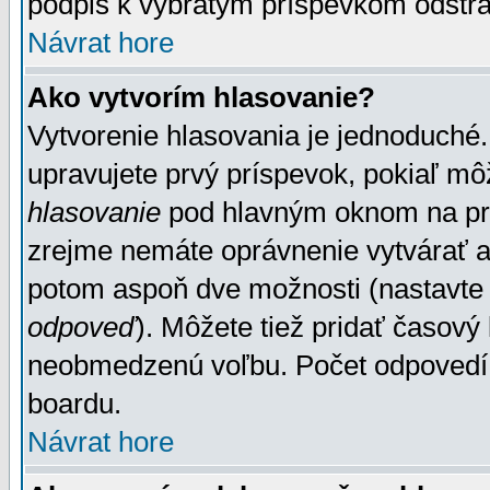
podpis k vybratým príspevkom odstrá
Návrat hore
Ako vytvorím hlasovanie?
Vytvorenie hlasovania je jednoduché.
upravujete prvý príspevok, pokiaľ môž
hlasovanie
pod hlavným oknom na prid
zrejme nemáte oprávnenie vytvárať an
potom aspoň dve možnosti (nastavte 
odpoveď
). Môžete tiež pridať časový
neobmedzenú voľbu. Počet odpovedí, 
boardu.
Návrat hore