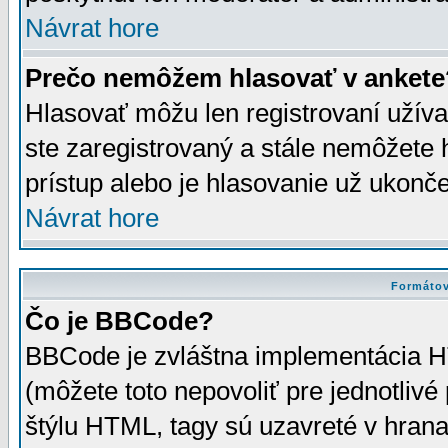
Návrat hore
Prečo nemôžem hlasovať v ankete
Hlasovať môžu len registrovaní užívat
ste zaregistrovaný a stále nemôžet
prístup alebo je hlasovanie už ukonč
Návrat hore
Formátov
Čo je BBCode?
BBCode je zvláštna implementácia HT
(môžete toto nepovoliť pre jednotli
štýlu HTML, tagy sú uzavreté v hrana