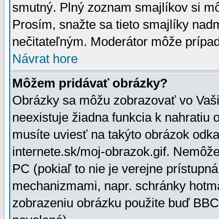
smutný. Plný zoznam smajlíkov si mô
Prosím, snažte sa tieto smajlíky nad
nečitateľným. Moderátor môže prípa
Návrat hore
Môžem pridávať obrázky?
Obrázky sa môžu zobrazovať vo Vaši
neexistuje žiadna funkcia k nahratiu
musíte uviesť na takýto obrázok odka
internete.sk/moj-obrazok.gif. Nemôž
PC (pokiaľ to nie je verejne prístupn
mechanizmami, napr. schránky hotmai
zobrazeniu obrázku použite buď BBCo