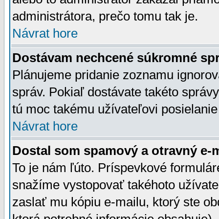
administrátora, prečo tomu tak je.
Návrat hore
Dostávam nechcené súkromné spr
Plánujeme pridanie zoznamu ignorov
správ. Pokiaľ dostávate takéto správy
tú moc takému užívateľovi posielanie
Návrat hore
Dostal som spamový a otravný e-ma
To je nám ľúto. Príspevkové formulá
snažíme vystopovať takéhoto užívateľ
zaslať mu kópiu e-mailu, ktorý ste obdr