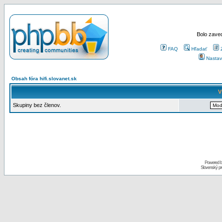
Bolo zaved
FAQ
Hľadať
Nastav
Obsah fóra hifi.slovanet.sk
V
Skupiny bez členov.
Powered 
Slovenský p