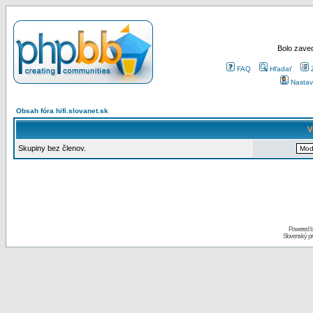
Bolo zaved
FAQ
Hľadať
Nastav
Obsah fóra hifi.slovanet.sk
V
Skupiny bez členov.
Powered 
Slovenský p