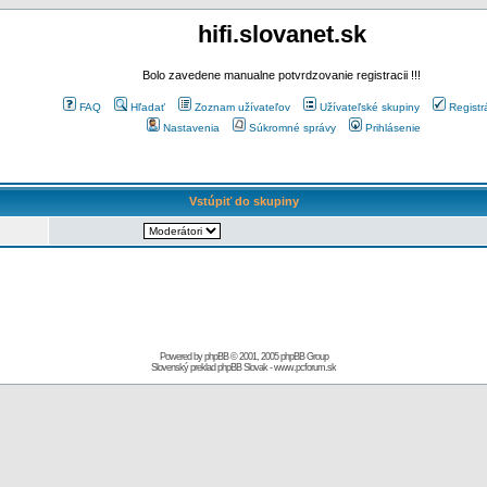
hifi.slovanet.sk
Bolo zavedene manualne potvrdzovanie registracii !!!
FAQ
Hľadať
Zoznam užívateľov
Užívateľské skupiny
Registr
Nastavenia
Súkromné správy
Prihlásenie
Vstúpiť do skupiny
Powered by
phpBB
© 2001, 2005 phpBB Group
Slovenský preklad
phpBB Slovak
-
www.pcforum.sk