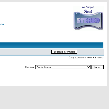
ácia
Časy uvádzané v GMT + 1 hodina
Prejdi na: