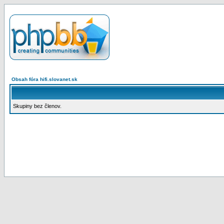
Obsah fóra hifi.slovanet.sk
Skupiny bez členov.