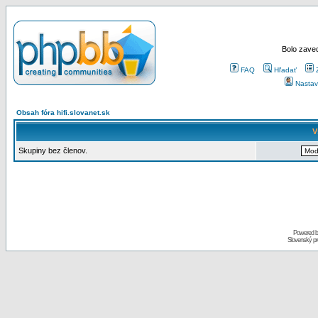
Bolo zaved
FAQ
Hľadať
Nastav
Obsah fóra hifi.slovanet.sk
V
Skupiny bez členov.
Powered 
Slovenský p