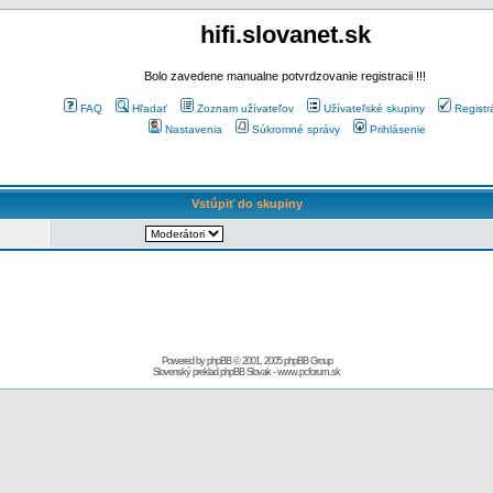
hifi.slovanet.sk
Bolo zavedene manualne potvrdzovanie registracii !!!
FAQ
Hľadať
Zoznam užívateľov
Užívateľské skupiny
Registr
Nastavenia
Súkromné správy
Prihlásenie
Vstúpiť do skupiny
Powered by
phpBB
© 2001, 2005 phpBB Group
Slovenský preklad
phpBB Slovak
-
www.pcforum.sk