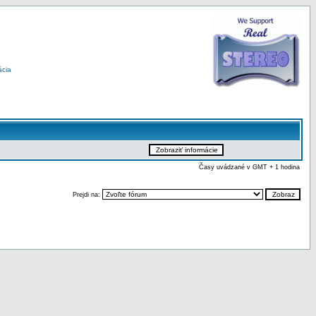
ácia
Časy uvádzané v GMT + 1 hodina
Prejdi na: