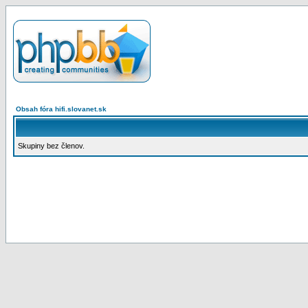
Obsah fóra hifi.slovanet.sk
Skupiny bez členov.